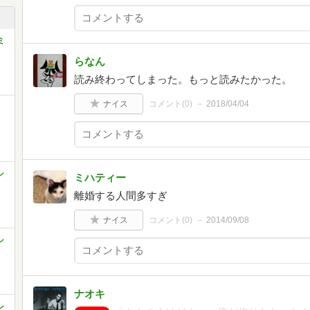
ミ
らなん
読み終わってしまった。もっと読みたかった。
ナイス
コメント(
0
)
2018/04/04
シ
ミハティー
離婚する人間多すぎ
ナイス
コメント(
0
)
2014/09/08
シ
ナオキ
シ