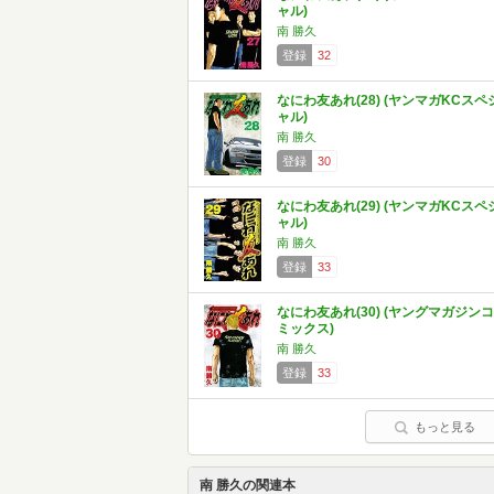
ャル)
南 勝久
登録
32
なにわ友あれ(28) (ヤンマガKCスペ
ャル)
南 勝久
登録
30
なにわ友あれ(29) (ヤンマガKCスペ
ャル)
南 勝久
登録
33
なにわ友あれ(30) (ヤングマガジンコ
ミックス)
南 勝久
登録
33
もっと見る
南 勝久の関連本