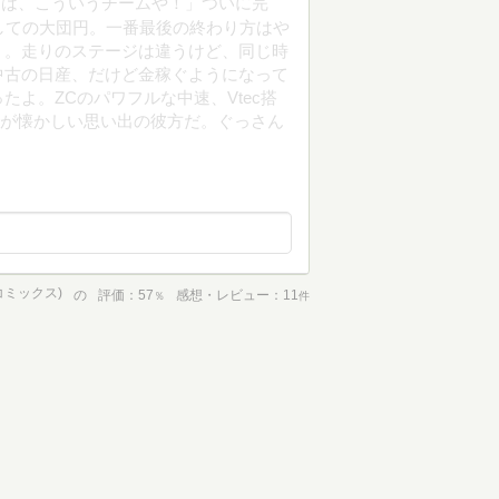
んは、こういうチームや！」ついに完
しての大団円。一番最後の終わり方はや
う。走りのステージは違うけど、同じ時
中古の日産、だけど金稼ぐようになって
よ。ZCのパワフルな中速、Vtec搭
もが懐かしい思い出の彼方だ。ぐっさん
コミックス)
の
評価
57
感想・レビュー
11
％
件