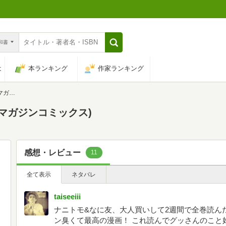
n和書
は
本ランキング
作家ランキング
クス)
ングマガジンコミックス)
感想・レビュー
11
全て表示
ネタバレ
taiseeiii
ナニトモ&なに友、大人買いして2週間で全巻読ん
ン臭くて最高の漫画！ これ読んでグッさんのこと