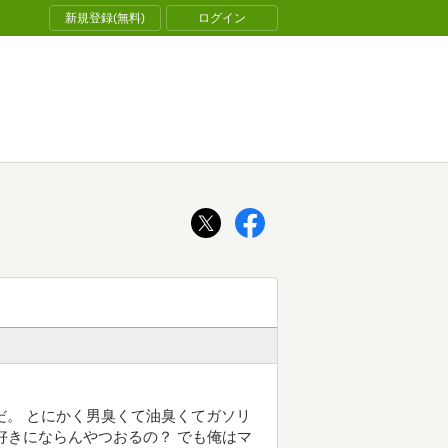
新規登録(無料)
ログイン
だ。 とにかく男臭くて油臭くてガソリ
好きにならんやつおるの？ でも俺はマ