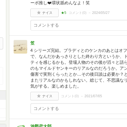
ーボ推し❤️環状舐めんなよ！笑
ナイス
★5
コメント(
0
)
2024/05/27
笠
4 シリーズ完結。ブラディとのケンカのあとはオ
で、なんだかあっさりとした終わり方というか、
ティを感じるかも。登場人物のその後が滔々と語
のもマイルドヤンキーのリアルなのだろうか。ア
傷害で実刑くらったとか…その後日談は必要か？
またリアルなのかもしれない。総じて、不思議な
気がする。楽しめました。
ナイス
コメント(
0
)
2021/07/05
池野恋太郎