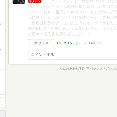
「ムカつくけどよぉ、俺が作りたかった
ネタバレ
結！長かったぐっさんの熱い環状物語も14年目に
んちゃな彼らに相応しい終わりだったと心から思
代に仲間が皆、車とバイクに夢中だった。最初は
二台目は何故か皆、揃ったようにホンダばかりだった
シ
載のB16の突き抜けるような高回転の音。何もか
お疲れ！南先生お疲れ様でした！！
ナイス
★9
コメント(
1
)
2014/09/05
シ
なにわ友あれ(31)<完> (ヤングマガジン