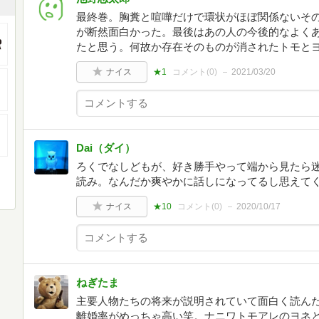
最終巻。胸糞と喧嘩だけで環状がほぼ関係ないそ
が断然面白かった。最後はあの人の今後的なよく
たと思う。何故か存在そのものが消されたトモと
ナイス
★1
コメント(
0
)
2021/03/20
Dai（ダイ）
ろくでなしどもが、好き勝手やって端から見たら
読み。なんだか爽やかに話しになってるし思えて
ナイス
★10
コメント(
0
)
2020/10/17
ねぎたま
主要人物たちの将来が説明されていて面白く読ん
離婚率がめっちゃ高い笑。ナニワトモアレのヨネ