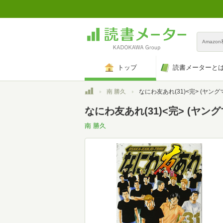
Amazo
トップ
読書メーターと
トップ
南 勝久
なにわ友あれ(31)<完> (ヤングマガジンコミッ
なにわ友あれ(31)<完> (ヤ
南 勝久