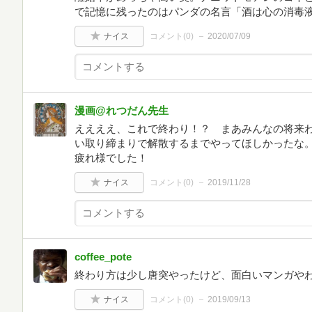
で記憶に残ったのはパンダの名言「酒は心の消毒
ナイス
コメント(
0
)
2020/07/09
漫画@れつだん先生
ええええ、これで終わり！？ まあみんなの将来
い取り締まりで解散するまでやってほしかったな
疲れ様でした！
ナイス
コメント(
0
)
2019/11/28
coffee_pote
終わり方は少し唐突やったけど、面白いマンガや
ナイス
コメント(
0
)
2019/09/13