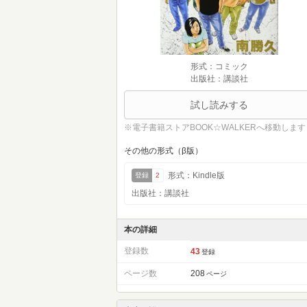
形式：コミック
出版社：講談社
試し読みする
※電子書籍ストアBOOK☆WALKERへ移動します
その他の形式（β版）
形式：Kindle版
登録
2
出版社：講談社
本の詳細
登録数
43
登録
ページ数
208
ページ