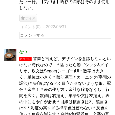
たい一冊。【気づき】既存の図形はそのまま使用
しない。
ナイス
コメント(0)
2022/05/31
なつ
営業と言えど、デザインを意識しないとい
ネタバレ
けない時代なので…＊困ったら游ゴシック&メイ
リオ、欧文はSegoe(シーゴー)UI＊数字は大き
く、単位は小さく＊禁則処理＊カーニング(字間の
調節)＊矢印はなるべく目立たせないような形、配
色＊余白！＊表の作り方：余計な線をなくし、行
間を広く。数値は右揃え、単語や文は左揃え。表
の中にも余白が必要＊目線は横書きはZ、縦書き
はN＊彩度の高すぎる標準色は使わない＊灰色を
使って色数を減らす＊合計4色(背景色、文字の基