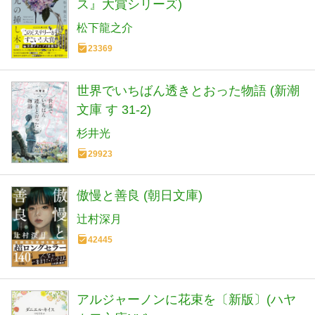
ス』大賞シリーズ)
松下龍之介
23369
世界でいちばん透きとおった物語 (新潮
文庫 す 31-2)
杉井光
29923
傲慢と善良 (朝日文庫)
辻村深月
42445
アルジャーノンに花束を〔新版〕(ハヤ