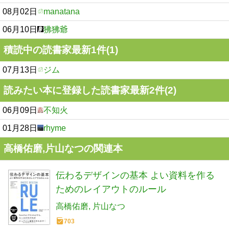
08月02日
manatana
06月10日
狒狒爺
積読中の読書家最新1件(1)
07月13日
ジム
読みたい本に登録した読書家最新2件(2)
06月09日
不知火
01月28日
rhyme
高橋佑磨,片山なつの関連本
伝わるデザインの基本 よい資料を作る
ためのレイアウトのルール
高橋佑磨
片山なつ
703