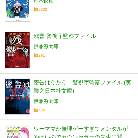
鈴木俊貴
5332
残響 警視庁監察ファイル
伊兼源太郎
291
密告はうたう 警視庁監察ファイル (実
業之日本社文庫)
伊兼源太郎
434
ワーママが無理ゲーすぎてメンタルが
やばいのでカウンセラーの先生に聞い