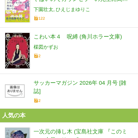
てみた。
下園壮太
ひえじまゆりこ
122
こわい本４ 呪縛 (角川ホラー文庫)
楳図かずお
2
サッカーマガジン 2026年 04 月号 [雑
誌]
2
人気の本
一次元の挿し木 (宝島社文庫 『このミ