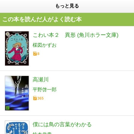
もっと見る
この本を読んだ人がよく読む本
こわい本２ 異形 (角川ホラー文庫)
楳図かずお
8
高瀬川
平野啓一郎
365
僕には鳥の言葉がわかる