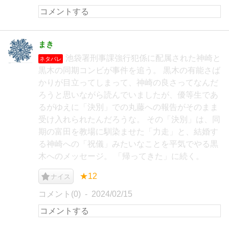
まき
池袋署刑事課強行犯係に配属された神崎と
ネタバレ
黒木の同期コンビが事件を追う。 黒木の有能さば
かりが目立ってしまって、神崎の良さってなんだ
ろうと思いながら読んでいましたが、優等生であ
るがゆえに「決別」での丸藤への報告がそのまま
受け入れられたんだろうな。 その「決別」は、同
期の富田を教場に馴染ませた「力走」と、結婚す
る神崎への「祝儀」みたいなことを平気でやる黒
木へのメッセージ。 「帰ってきた」に続く。
★12
ナイス
コメント(0)
2024/02/15