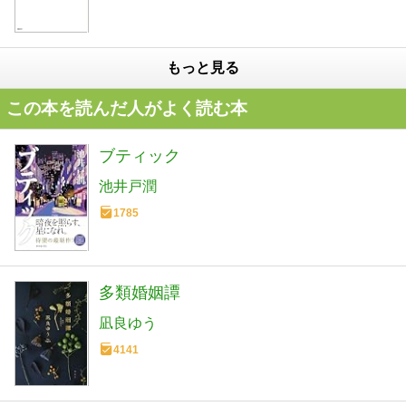
もっと見る
この本を読んだ人がよく読む本
ブティック
池井戸潤
1785
多類婚姻譚
凪良ゆう
4141