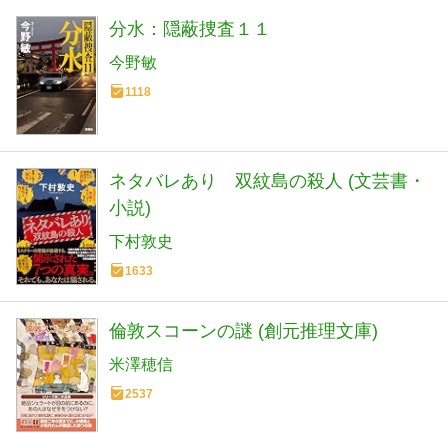
分水：隠蔽捜査１１
今野敏
1118
ネタバレあり 双紋島の殺人 (文芸書・
小説)
下村敦史
1633
倫敦スコーンの謎 (創元推理文庫)
米澤穂信
2537