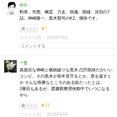
のり
勲章、失態、幽霊、力走、祝儀、因縁、決別の7
話。神崎隆一、黒木賢司のK2。痛快です。
★7
ナイス
コメント(0)
2024/07/01
一五
真面目な神崎と横紙破りな黒木 凸凹気味だがいい
コンビ。その黒木が長年見守るとか、恩を返すと
か そんな殊勝なところのある奴だったとは。
2冊目もあるが、図書館整理休館中でいつになる
やら
★13
ナイス
コメント(0)
2024/03/08