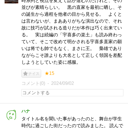
時系列と視点を変えて話が進むのだけれど、その
並びが素晴らしい。 黒の直家を最初に晒し、そ
の誕生から過程を他者の目から見せる。 よくと
は言わないが、まあありがちな演出なので、それ
故に技巧が試される造りだが本作は巧く出来てい
る。 実は続編の「宇喜多の楽土」も読み終わっ
ていて、そこで改めて明かされる宇喜多直家の願
いは将でも帥でもなく、まさに王。 梟雄であり
ながらこそ誰よりも大名として正しく領国を差配
しようとしていた姿に感服。
★15
ナイス
コメント(0)
2024/09/02
ハナ
タイトル名を聞いた事があったのと、舞台が学生
時代に過ごした街だったので読みました。 読んで