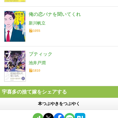
俺の恋バナを聞いてくれ
新川帆立
1055
ブティック
池井戸潤
1810
宇喜多の捨て嫁をシェアする
本つぶやきをつぶやく