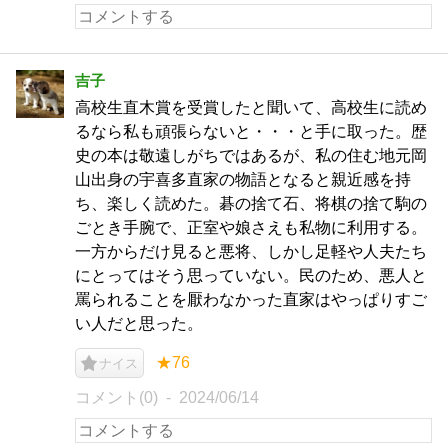
吉子
高校生直木賞を受賞したと聞いて、高校生に読め
るなら私も頑張らないと・・・と手に取った。歴
史の本は敬遠しがちではあるが、私の住む地元岡
山出身の宇喜多直家の物語となると親近感を持
ち、楽しく読めた。碁の捨て石、将棋の捨て駒の
ごとき手腕で、正室や娘さえも私物に利用する。
一方からだけ見ると悪将、しかし足軽や人夫たち
にとってはそう思っていない。民のため、悪人と
罵られることを厭わなかった直家はやっぱりすご
い人だと思った。
★76
ナイス
コメント(0)
2024/06/14