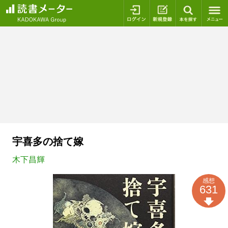
ログイン
新規登録
本を探
宇喜多の捨て嫁
木下昌輝
感想
631