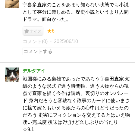
宇喜多直家のことをあまり知らない状態でも小説
として存分に楽しめる。歴史小説というより人間
ドラマ。面白かった。
★6
ナイス
コメント(0)
2025/06/10
デルタアイ
戦国稀にみる梟雄であったであろう宇喜田直家 短
編のような形式で違う時間軸、違う人物からの視
点で直家を描く今作は調略、裏切りのオンパレー
ド 身内だろうと容赦なく政事のカードに使いまさ
に捨て嫁ともいえる娘たちの心中はどうだったの
だろう 史実にフィクションを交えてるとはいえ物
凄い完成度 後味は?だけど久しぶりの当たり
☆9.1