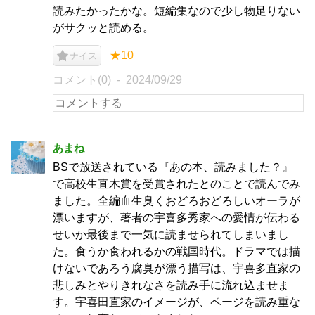
読みたかったかな。短編集なので少し物足りない
がサクッと読める。
★10
ナイス
コメント(0)
2024/09/29
あまね
BSで放送されている『あの本、読みました？』
で高校生直木賞を受賞されたとのことで読んでみ
ました。全編血生臭くおどろおどろしいオーラが
漂いますが、著者の宇喜多秀家への愛情が伝わる
せいか最後まで一気に読ませられてしまいまし
た。食うか食われるかの戦国時代。ドラマでは描
けないであろう腐臭が漂う描写は、宇喜多直家の
悲しみとやりきれなさを読み手に流れ込ませま
す。宇喜田直家のイメージが、ページを読み重な