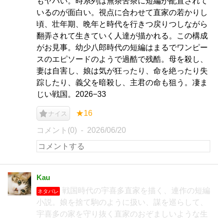
もヤバい。時系列は無茶苦茶に短編が配置されて
いるのが面白い。視点に合わせて直家の若かりし
頃、壮年期、晩年と時代を行きつ戻りつしながら
翻弄されて生きていく人達が描かれる。この構成
がお見事。幼少八郎時代の短編はまるでワンピー
スのエピソードのようで過酷で残酷。母を殺し、
妻は自害し、娘は気が狂ったり、命を絶ったり失
踪したり、義父を暗殺し、主君の命も狙う。凄ま
じい戦国。2026−33
★16
ナイス
コメント(0)
2026/06/20
Kau
戦国時代の宇喜多直家を描く、連作の短編
ネタバレ
小説。娘を捨て駒のように扱い、謀を巡らして、
宇喜多の家を守り抜く直家のおぞましいような生