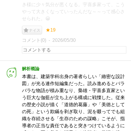
き様に少々気分が悪くなる。宇喜多家って、こう
やって大きくなっていったんだな～～って感心さ
せられた。😀
★19
ナイス
コメント(0)
2026/05/30
解析概論
本書は、建築学科出身の著者らしい「緻密な設計
図」が光る連作短編集だった。読み進めるとバラ
バラな物語が積み重なり、梟雄・宇喜多直家とい
う巨大な伽藍が立ち上がる構成に戦慄した。従来
の歴史小説が描く「道徳的葛藤」や「美徳として
の死」という欺瞞を剥ぎ取り、泥を啜ってでも組
織を存続させる「生存のための謀略」こそが、指
導者の正当な責任であると突きつけているように