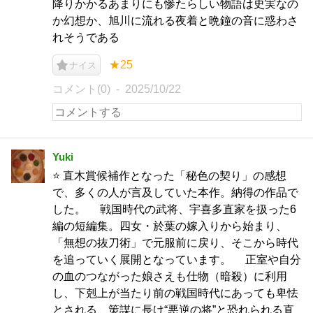
降りかかるあまりにも惨たらしい物語は史実なの
か幻想か、旭川に流れる夜着と晩鐘の音に惑わさ
れそうである
★25
ナイス
コメント(0)
2025/10/22
Yuki
⭐️ 直木賞候補作となった「秘色の契り」の感想
で、多くの人が言及していた本作。納得の作品で
した。 戦国時代の武将、宇喜多直家を扱った6
編の短編集。四女・於葉の嫁入りから始まり、
「無想の抜刀術」で元服前に戻り、そこから時代
を追っていく展開となっています。 正室や自分
の血のつながった娘さえも仕物（暗殺）に利用
し、下剋上が当たり前の戦国時代にあっても卑怯
とされる、策謀に長け“悪逆の将”と恐れられる直