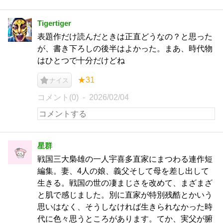
Tigertiger
表題作だけ読んだときは正直どうなの？と思った
が、書き下ろしの後半はよかった。まあ、時代物
はひとつで十分だけどね
★31
ナイス
コメント(0)
2026/02/04
星群
戦国三大梟雄の一人宇喜多直家にまつわる連作短
編集。妻、4人の娘、義父そして母を差し出して
生きる。戦国の世の凄まじさを改めて、まざまざ
と肌で感じました。別に直家が特別残酷とかいう
思いはなく、そうしなければ生きられなかった時
代に色々思うところがあります。てか、実父が腑