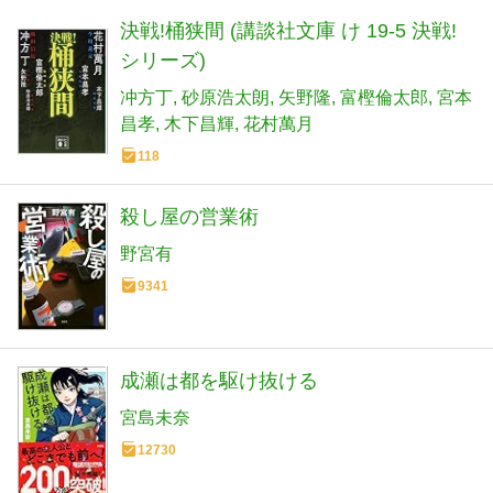
決戦!桶狭間 (講談社文庫 け 19-5 決戦!
シリーズ)
冲方丁
砂原浩太朗
矢野隆
富樫倫太郎
宮本
昌孝
木下昌輝
花村萬月
118
殺し屋の営業術
野宮有
9341
成瀬は都を駆け抜ける
宮島未奈
12730