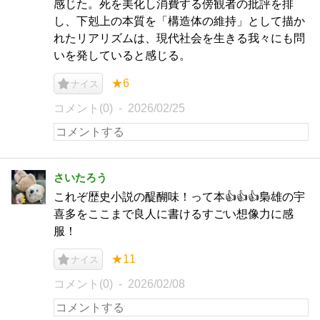
感じた。死を美化し消費する傍観者の批評を排
し、下剋上の本質を「構造体の維持」として描か
れたリアリズムは、現代社会を生きる我々にも問
いを発していると感じる。
★6
ナイス
コメント(0)
2026/02/25
さいたろう
これぞ歴史小説の醍醐味！って本👍👍👍梟雄の宇
喜多をここまで良人に書けるすごい想像力に感
服！
★11
ナイス
コメント(0)
2026/02/08