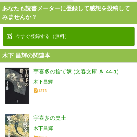
あなたも読書メーターに登録して感想を投稿して
みませんか？
今すぐ登録する（無料）
木下 昌輝の関連本
宇喜多の捨て嫁 (文春文庫 き 44-1)
木下昌輝
1273
宇喜多の楽土
木下昌輝