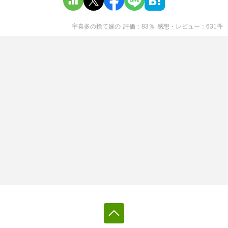
宇喜多の捨て嫁
の
評価
83
％
感想・レビュー
631
件