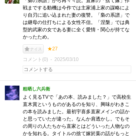
「梟の系譜」から再々々読。直家の「捨て嫁」作
戦までする動機は今作では主家浦上家の謀略によ
り自刃に追い込まれた妻の復讐。「梟の系譜」で
は継母の仕打ちによる女性不信。「涅槃」では典
型的武家の女である妻に全く愛情・関心が持てな
かったため。
★27
ナイス
コメント(0)
2025/03/10
粗晒し六兵衛
よく見るTVで「あの本、読みました？」で高校生
直木賞というものがあるのを知り、興味がわきこ
の本を読みました。最初宇喜多直家メインの話か
と思っていたが違った。なんか肩透かし。でもそ
の周りの人たちから直家とはどういった人物なの
かを知れる。タイトルの捨て嫁於葉の話がもっと