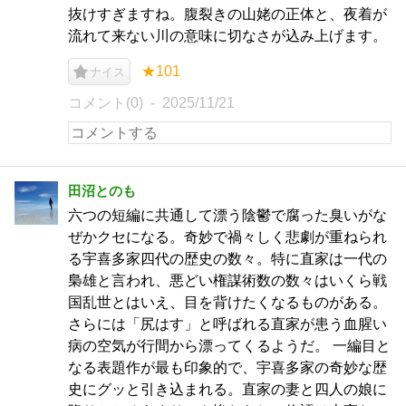
抜けすぎますね。腹裂きの山姥の正体と、夜着が
流れて来ない川の意味に切なさが込み上げます。
★101
ナイス
コメント(0)
2025/11/21
田沼とのも
六つの短編に共通して漂う陰鬱で腐った臭いがな
ぜかクセになる。奇妙で禍々しく悲劇が重ねられ
る宇喜多家四代の歴史の数々。特に直家は一代の
梟雄と言われ、悪どい権謀術数の数々はいくら戦
国乱世とはいえ、目を背けたくなるものがある。
さらには「尻はす」と呼ばれる直家が患う血腥い
病の空気が行間から漂ってくるようだ。 一編目と
なる表題作が最も印象的で、宇喜多家の奇妙な歴
史にグッと引き込まれる。直家の妻と四人の娘に