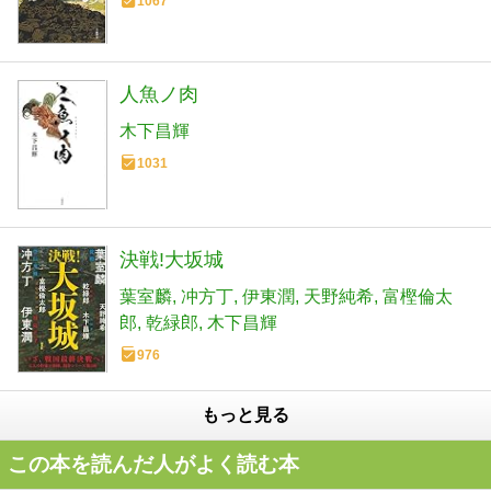
1067
人魚ノ肉
木下昌輝
1031
決戦!大坂城
葉室麟
冲方丁
伊東潤
天野純希
富樫倫太
郎
乾緑郎
木下昌輝
976
もっと見る
この本を読んだ人がよく読む本