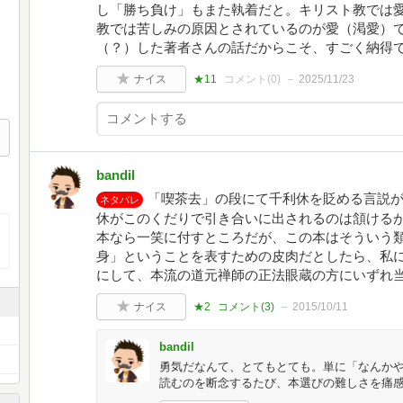
し「勝ち負け」もまた執着だと。キリスト教では
教では苦しみの原因とされているのが愛（渇愛）
（？）した著者さんの話だからこそ、すごく納得
ナイス
★11
コメント(
0
)
2025/11/23
bandil
「喫茶去」の段にて千利休を貶める言説
ネタバレ
休がこのくだりで引き合いに出されるのは頷ける
本なら一笑に付すところだが、この本はそういう
身」ということを表すための皮肉だとしたら、私
にして、本流の道元禅師の正法眼蔵の方にいずれ
ナイス
★2
コメント(
3
)
2015/10/11
bandil
勇気だなんて、とてもとても。単に「なんか
読むのを断念するたび、本選びの難しさを痛