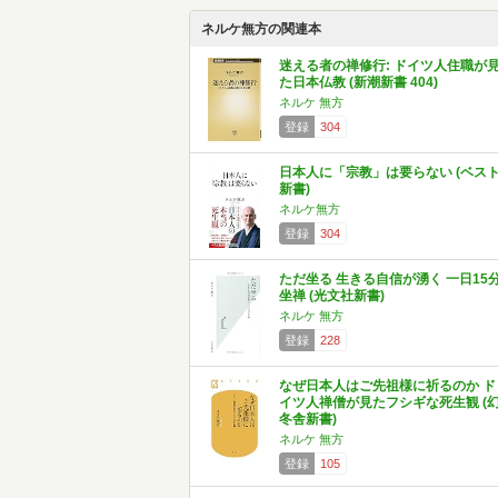
ネルケ無方の関連本
迷える者の禅修行: ドイツ人住職が
た日本仏教 (新潮新書 404)
ネルケ 無方
登録
304
日本人に「宗教」は要らない (ベス
新書)
ネルケ無方
登録
304
ただ坐る 生きる自信が湧く 一日15
坐禅 (光文社新書)
ネルケ 無方
登録
228
なぜ日本人はご先祖様に祈るのか ド
イツ人禅僧が見たフシギな死生観 (
冬舎新書)
ネルケ 無方
登録
105