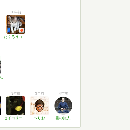
10年前
たくろう（観世音菩薩）
ん
3年前
3年前
4年前
セイコリーノ 願わくは図書館、本が「希望の綱」となりますように
へりお
書の旅人