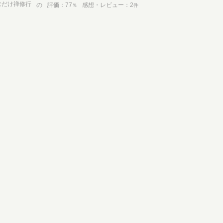
むだけ禅修行
の
評価
77
感想・レビュー
2
％
件