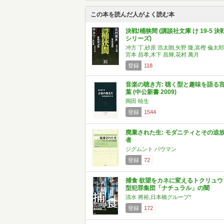
この本を読んだ人がよく読む本
決戦!桶狭間 (講談社文庫 け 19-5 決戦
シリーズ)
冲方 丁,砂原 浩太朗,矢野 隆,富樫 倫太郎
宮本 昌孝,木下 昌輝,花村 萬月
登録
118
音楽の聴き方: 聴く型と趣味を語る
葉 (中公新書 2009)
岡田 暁生
登録
1544
廃棄された生: モダニティとその追
者
ジグムント バウマン
登録
72
捕食 欲望をカネに変えるトクリュウ
型犯罪集団「ナチュラル」の闇
清水 將裕,日本橋グループ*
登録
172