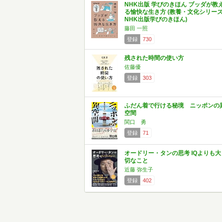
NHK出版 学びのきほん ブッダが教
る愉快な生き方 (教養・文化シリー
NHK出版学びのきほん)
藤田 一照
登録
730
残された時間の使い方
佐藤優
登録
303
ふだん着で行ける秘境 ニッポンの
空間
関口 勇
登録
71
オードリー・タンの思考 IQよりも大
切なこと
近藤 弥生子
登録
402