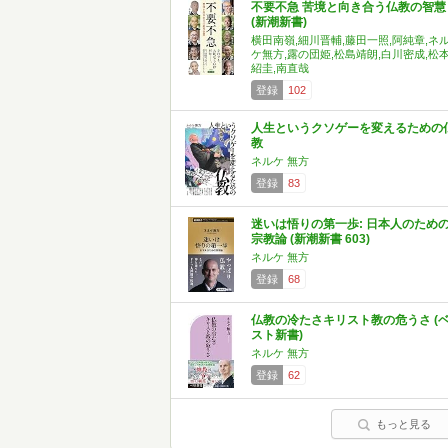
不要不急 苦境と向き合う仏教の智慧
(新潮新書)
横田南嶺,細川晋輔,藤田一照,阿純章,ネ
ケ無方,露の団姫,松島靖朗,白川密成,松
紹圭,南直哉
登録
102
人生というクソゲーを変えるための
教
ネルケ 無方
登録
83
迷いは悟りの第一歩: 日本人のため
宗教論 (新潮新書 603)
ネルケ 無方
登録
68
仏教の冷たさキリスト教の危うさ (
スト新書)
ネルケ 無方
登録
62
もっと見る