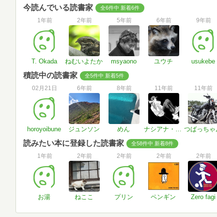
今読んでいる読書家
全6件中 新着6件
1年前
2年前
5年前
6年前
9年前
T. Okada
ねむいよたか
msyaono
ユウチ
usukebe
積読中の読書家
全5件中 新着5件
02月21日
6年前
8年前
11年前
11年前
horoyoibune
ジュンソン
めん
ナシアナ・グランデ
つばっちゃ
読みたい本に登録した読書家
全58件中 新着8件
1年前
2年前
2年前
2年前
2年前
お湯
ねここ
プリン
ペンギン
Zero fagi