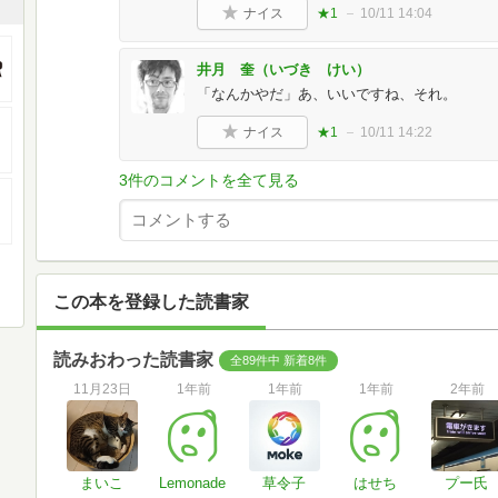
ナイス
★1
10/11 14:04
井月 奎（いづき けい）
「なんかやだ」あ、いいですね、それ。
ナイス
★1
10/11 14:22
3件のコメントを全て見る
この本を登録した読書家
読みおわった読書家
全89件中 新着8件
11月23日
1年前
1年前
1年前
2年前
まいこ
Lemonade
草令子
はせち
プー氏