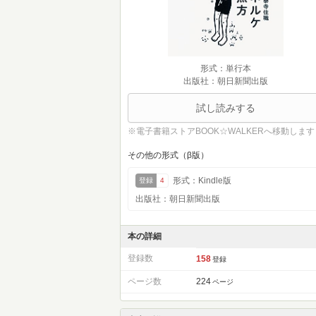
形式：単行本
出版社：朝日新聞出版
試し読みする
※電子書籍ストアBOOK☆WALKERへ移動します
その他の形式（β版）
形式：Kindle版
登録
4
出版社：朝日新聞出版
本の詳細
登録数
158
登録
ページ数
224
ページ