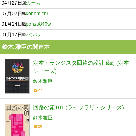
04月27日
のせち
07月02日
konomichi
01月24日
ponzu840w
01月17日
バンル
鈴木 雅臣の関連本
定本トランジスタ回路の設計 (続) (定本
シリーズ)
鈴木雅臣
27
回路の素101 (ライブラリ・シリーズ)
鈴木雅臣
20