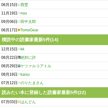
06月15日
西埜
11月19日
nou
09月06日
田中太郎
06月17日
TomoGear
積読中の読書家最新5件(14)
12月15日
kk
08月22日
絶対に許
08月29日
ケツァルコアトル
08月19日
kaisu
07月12日
のりたまさん
読みたい本に登録した読書家最新5件(22)
07月03日
はんどん