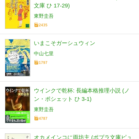
文庫 ひ 17-29)
東野圭吾
2435
いまこそガーシュウィン
中山七里
1797
ウインクで乾杯: 長編本格推理小説 (ノ
ン・ポシェット ひ 3-1)
東野圭吾
4787
オカメインコに雨坊主 (ポプラ文庫ピュ