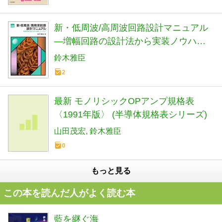
新・低周波/高周波回路設計マニュアル
―増幅回路の設計法から実装ノウハウ
まで (CORE BOOKS)
鈴木雅臣
2
最新 モノリシックOPアンプ規格表
〈1991年版〉 (半導体規格表シリーズ)
山田茂宏
鈴木雅臣
0
もっと見る
この本を読んだ人がよく読む本
藍を継ぐ海