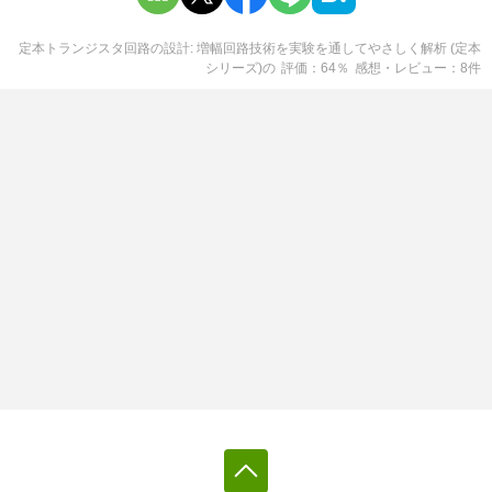
定本トランジスタ回路の設計: 増幅回路技術を実験を通してやさしく解析 (定本
シリーズ)
の
評価
64
％
感想・レビュー
8
件