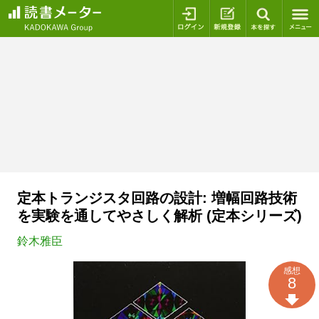
ログイン
新規登録
本を探
定本トランジスタ回路の設計: 増幅回路技術
を実験を通してやさしく解析 (定本シリーズ)
鈴木雅臣
感想
8