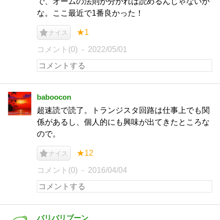
で、オームの法則が分かれば読めるんじゃないか
な。ここ最近で1番良かった！
★1
ナイス
コメント(0)
2022/05/01
baboocon
超速読で読了。トランジスタ回路は仕事上でも関
係があるし、個人的にも興味が出てきたところな
ので。
★12
ナイス
コメント(0)
2016/04/04
バリバリブーン