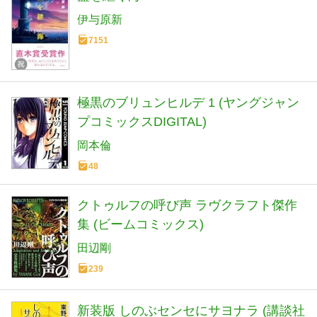
伊与原新
7151
極黒のブリュンヒルデ 1 (ヤングジャン
プコミックスDIGITAL)
岡本倫
48
クトゥルフの呼び声 ラヴクラフト傑作
集 (ビームコミックス)
田辺剛
239
新装版 しのぶセンセにサヨナラ (講談社