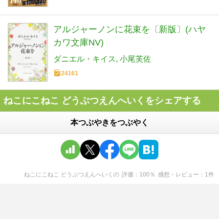
アルジャーノンに花束を〔新版〕(ハヤ
カワ文庫NV)
ダニエル・キイス
小尾芙佐
24161
ねこにこねこ どうぶつえんへいくをシェアする
本つぶやきをつぶやく
ねこにこねこ どうぶつえんへいく
の
評価
100
％
感想・レビュー
1
件