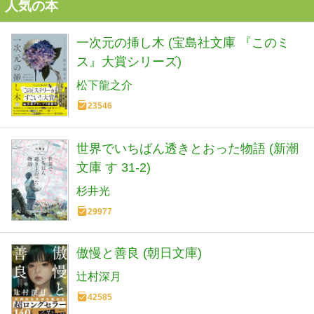
人気の本
一次元の挿し木 (宝島社文庫 『このミ
ス』大賞シリーズ)
松下龍之介
23546
世界でいちばん透きとおった物語 (新潮
文庫 す 31-2)
杉井光
29977
傲慢と善良 (朝日文庫)
辻村深月
42585