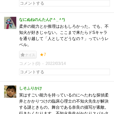
なにぬねのんたん(*＾_＾*)
柔井の能力とか推理はおもしろかった。でも、不
知火が好きじゃない。ここまで来たらドSキャラ
を通り越して「人としてどうなの？」っていうレ
ベル。
★7
ナイス
コメント(0)
2022/03/14
しそふりかけ
実はすごい能力を持っているのにへたれな探偵柔
井とかかりつけの臨床心理士の不知火先生が解決
する謎ときもの。舞台である奈良の描写が素敵。
行きたくなります。不知火先生がかなりスパルタ