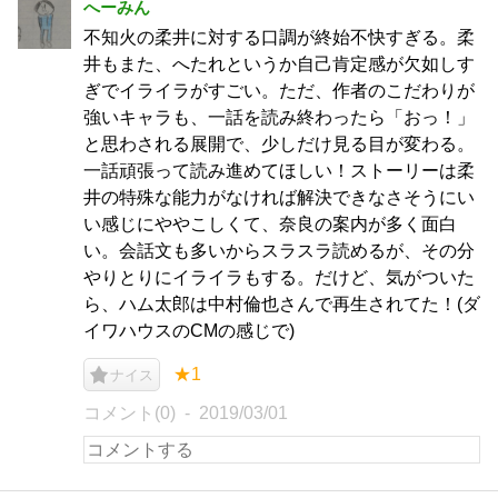
へーみん
不知火の柔井に対する口調が終始不快すぎる。柔
井もまた、へたれというか自己肯定感が欠如しす
ぎでイライラがすごい。ただ、作者のこだわりが
強いキャラも、一話を読み終わったら「おっ！」
と思わされる展開で、少しだけ見る目が変わる。
一話頑張って読み進めてほしい！ストーリーは柔
井の特殊な能力がなければ解決できなさそうにい
い感じにややこしくて、奈良の案内が多く面白
い。会話文も多いからスラスラ読めるが、その分
やりとりにイライラもする。だけど、気がついた
ら、ハム太郎は中村倫也さんで再生されてた！(ダ
イワハウスのCMの感じで)
★1
ナイス
コメント(0)
2019/03/01