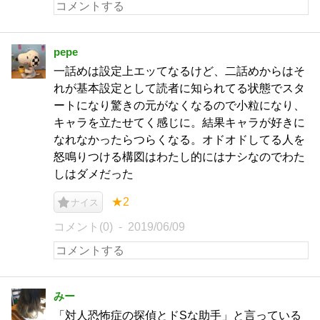
pepe
一話めは設定上エッてなるけど、二話めからはそ
れが基本設定として読者に知られてる状態でスタ
ートになり驚きの元がなくなるので小粒になり、
キャラを立たせてく感じに。結果キャラが好きに
なれなかったらつらくなる。オドオドしてる人を
怒鳴りつける構図はわたし的にはナシなのでわた
しはダメだった
★2
ナイス
コメント(0)
2019/06/09
みー
「対人恐怖症の探偵とドSな助手」と言っている