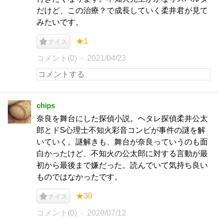
だけど、この治療？で成長していく柔井君が見て
みたいです。
★1
ナイス
コメント(0)
2021/04/23
chips
奈良を舞台にした探偵小説。ヘタレ探偵柔井公太
郎とドS心理士不知火彩音コンビが事件の謎を解
いていく。謎解きも、舞台が奈良っていうのも面
白かったけど、不知火の公太郎に対する言動が最
初から最後まで嫌だった。読んでいて気持ち良い
ものではなかったです。
★30
ナイス
コメント(0)
2020/07/12