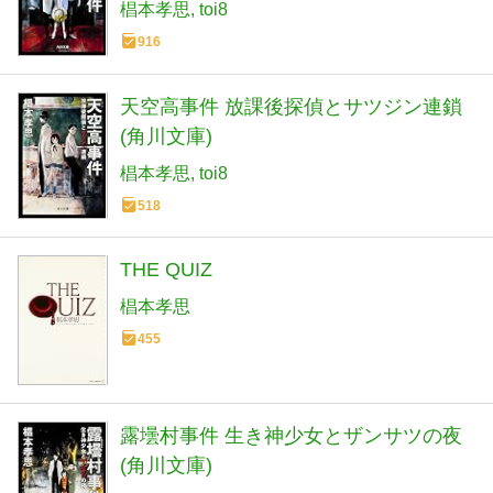
椙本孝思
toi8
916
天空高事件 放課後探偵とサツジン連鎖
(角川文庫)
椙本孝思
toi8
518
THE QUIZ
椙本孝思
455
露壜村事件 生き神少女とザンサツの夜
(角川文庫)