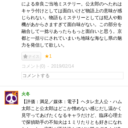
による奈良ご当地ミステリー。公太郎のへたれは
キャラ付けとしては面白いけど物語上の意味が感
じられない。物語もミステリーとしては犯人や動
機があからさますぎて面白味がない。この部分を
融合して一捻りあったらもっと面白いと思う。京
都と一括りにされていまいち地味な海なし県の魅
力を発信して欲しい。
★1
ナイス
コメント(0)
2019/02/14
火冬
【評価：満足／媒体：電子】ヘタレ主人公・ハム
太郎こと公太郎はどこか憎めない感じだし温かく
見守ってあげたくなるキャラだけど、臨床心理士
で探偵助手の不知火は１ミリたりとも好きになれ