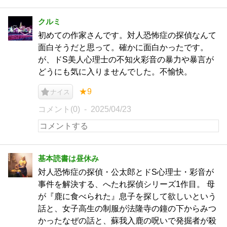
クルミ
初めての作家さんです。対人恐怖症の探偵なんて
面白そうだと思って。確かに面白かったです。
が、ドS美人心理士の不知火彩音の暴力や暴言が
どうにも気に入りませんでした。不愉快。
★9
ナイス
コメント(0)
2025/04/23
基本読書は昼休み
対人恐怖症の探偵・公太郎とドS心理士・彩音が
事件を解決する、へたれ探偵シリーズ1作目。 母
が『鹿に食べられた』息子を探して欲しいという
話と、女子高生の制服が法隆寺の鐘の下からみつ
かったなぜの話と、蘇我入鹿の呪いで発掘者が殺