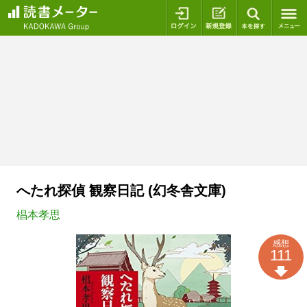
ログイン
新規登録
本を探
へたれ探偵 観察日記 (幻冬舎文庫)
椙本孝思
感想
111