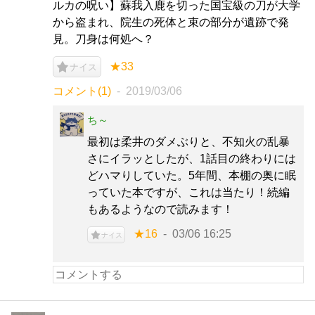
ルカの呪い】蘇我入鹿を切った国宝級の刀が大学
から盗まれ、院生の死体と束の部分が遺跡で発
見。刀身は何処へ？
★33
ナイス
コメント(1)
2019/03/06
ち～
最初は柔井のダメぶりと、不知火の乱暴
さにイラッとしたが、1話目の終わりには
どハマりしていた。5年間、本棚の奥に眠
っていた本ですが、これは当たり！続編
もあるようなので読みます！
★16
03/06 16:25
ナイス