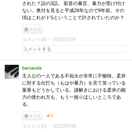
された？話の3話。 彩音の暴言、暴力が受け付け
ない。奥付を見ると平成26年なので9年前。その
頃はこれがドSということで許されていたのか？
ナイス
コメント(0)
2023/11/24
barcarola
主人公の一人である不知火が非常に不愉快。柔井
に対する仕打ち（もはや暴力）を見て笑っている
葉香もどうかしている。謎解きにおける柔井の能
力の使われ方も、もう一捻りほしいところであ
る。
★6
ナイス
コメント(0)
2022/04/16