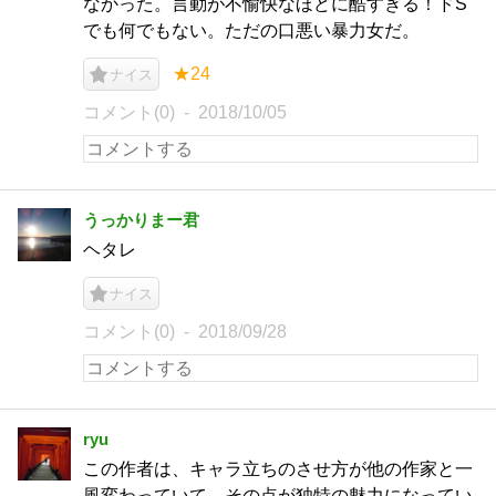
なかった。言動が不愉快なほどに酷すぎる！ドS
でも何でもない。ただの口悪い暴力女だ。
★24
ナイス
コメント(0)
2018/10/05
うっかりまー君
ヘタレ
ナイス
コメント(0)
2018/09/28
ryu
この作者は、キャラ立ちのさせ方が他の作家と一
風変わっていて、その点が独特の魅力になってい