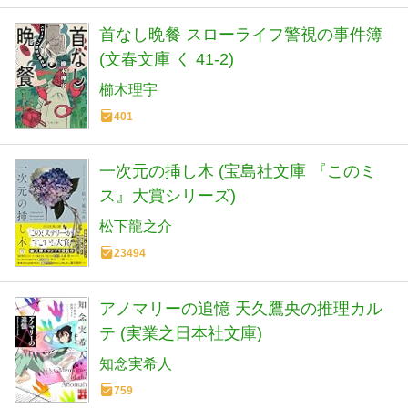
首なし晩餐 スローライフ警視の事件簿
(文春文庫 く 41-2)
櫛木理宇
401
一次元の挿し木 (宝島社文庫 『このミ
ス』大賞シリーズ)
松下龍之介
23494
アノマリーの追憶 天久鷹央の推理カル
テ (実業之日本社文庫)
知念実希人
759