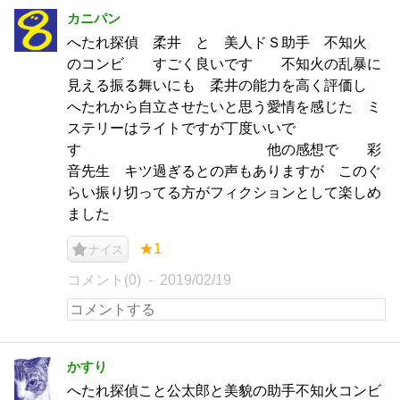
カニパン
へたれ探偵 柔井 と 美人ドＳ助手 不知火
のコンビ すごく良いです 不知火の乱暴に
見える振る舞いにも 柔井の能力を高く評価し
へたれから自立させたいと思う愛情を感じた ミ
ステリーはライトですが丁度いいで
す 他の感想で 彩
音先生 キツ過ぎるとの声もありますが このぐ
らい振り切ってる方がフィクションとして楽しめ
ました
★1
ナイス
コメント(0)
2019/02/19
かすり
へたれ探偵こと公太郎と美貌の助手不知火コンビ