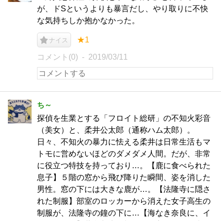
が、ドSというよりも暴言だし、やり取りに不快
な気持ちしか抱かなかった。
★1
ナイス
コメント(0)
2019/03/11
ち～
探偵を生業とする「フロイト総研」の不知火彩音
（美女）と、柔井公太郎（通称ハム太郎）。
日々、不知火の暴力に怯える柔井は日常生活もマ
トモに営めないほどのダメダメ人間。だが、非常
に役立つ特技を持っており…。【鹿に食べられた
息子】５階の窓から飛び降りた瞬間、姿を消した
男性。窓の下には大きな鹿が…。【法隆寺に隠さ
れた制服】部室のロッカーから消えた女子高生の
制服が、法隆寺の鐘の下に…【海なき奈良に、イ