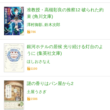
准教授・高槻彰良の推察12 破られた約
束 (角川文庫)
澤村御影
鈴木次郎
786
銀河ホテルの居候 光り続ける灯台のよ
うに (集英社文庫)
ほしおさなえ
1100
謎の香りはパン屋から2
土屋うさぎ
1586