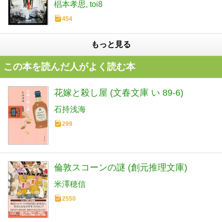
椙本孝思
toi8
454
もっと見る
この本を読んだ人がよく読む本
花嫁と殺し屋 (文春文庫 い 89-6)
石持浅海
299
倫敦スコーンの謎 (創元推理文庫)
米澤穂信
2550