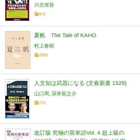
2798)
川北省吾
972
夏帆 The Tale of KAHO
村上春樹
2926
人文知は武器になる (文春新書 1529)
山口周
深井龍之介
710
改訂版 究極の英単語Vol. 4 超上級の