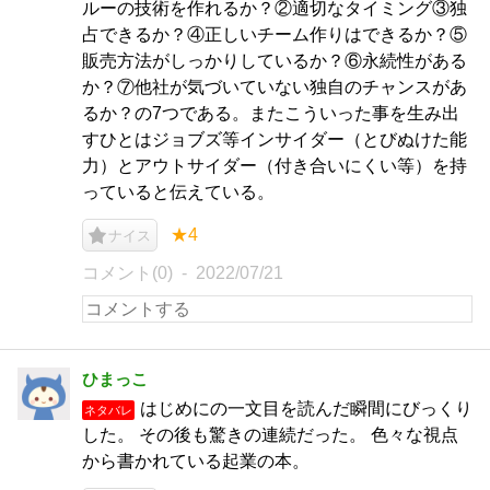
ルーの技術を作れるか？②適切なタイミング③独
占できるか？④正しいチーム作りはできるか？⑤
販売方法がしっかりしているか？⑥永続性がある
か？⑦他社が気づいていない独自のチャンスがあ
るか？の7つである。またこういった事を生み出
すひとはジョブズ等インサイダー（とびぬけた能
力）とアウトサイダー（付き合いにくい等）を持
っていると伝えている。
★4
ナイス
コメント(0)
2022/07/21
ひまっこ
はじめにの一文目を読んだ瞬間にびっくり
ネタバレ
した。 その後も驚きの連続だった。 色々な視点
から書かれている起業の本。