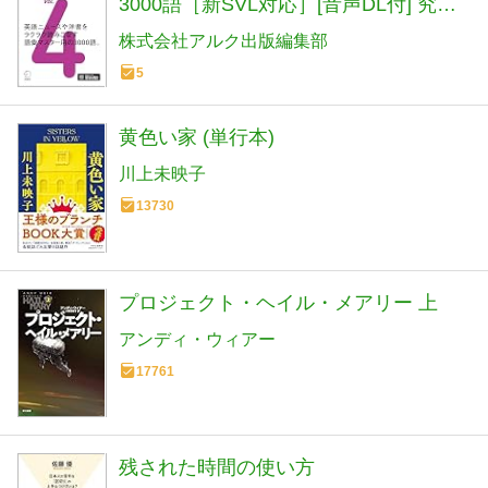
3000語［新SVL対応］[音声DL付] 究極
シリーズ
株式会社アルク出版編集部
5
黄色い家 (単行本)
川上未映子
13730
プロジェクト・ヘイル・メアリー 上
アンディ・ウィアー
17761
残された時間の使い方