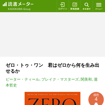
ログイン
新規登録
本を探
ゼロ・トゥ・ワン 君はゼロから何を生み出
せるか
ピーター・ティール
,
ブレイク・マスターズ
,
関美和
,
瀧
本哲史
感想
4