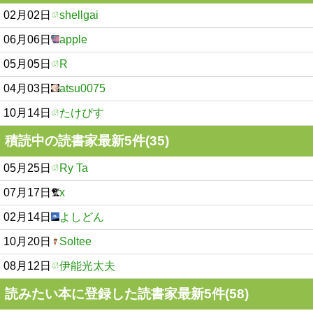
02月02日
shellgai
06月06日
apple
05月05日
R
04月03日
atsu0075
10月14日
たけぴす
積読中の読書家最新5件(35)
05月25日
Ry Ta
07月17日
x
02月14日
よしどん
10月20日
Soltee
08月12日
伊能光太夫
読みたい本に登録した読書家最新5件(58)