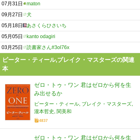
07月31日
maton
09月27日
犬
05月18日
あさくらひさいち
05月05日
kanto odagiri
03月25日
読書家さん#3oI76x
ピーター・ティール,ブレイク・マスターズの関連
本
ゼロ・トゥ・ワン 君はゼロから何を生
み出せるか
ピーター・ティール
ブレイク・マスターズ
瀧本哲史
関美和
4837
ゼロ・トゥ・ワン 君はゼロから何を生