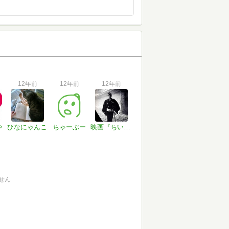
12年前
12年前
12年前
や
ひなにゃんこ
ちゃーぶー
映画『ちいかわ』大ヒット中の寺
せん