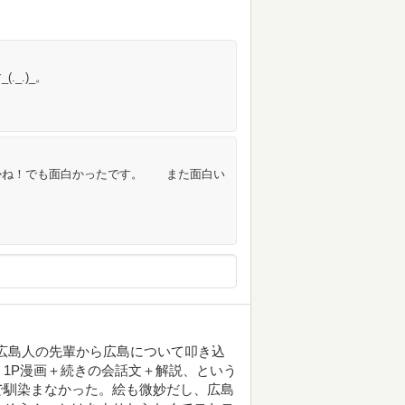
_.)_。
かね！でも面白かったです。 また面白い
の広島人の先輩から広島について叩き込
1P漫画＋続きの会話文＋解説、という
で馴染まなかった。絵も微妙だし、広島