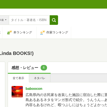
n和書
は
本ランキング
作家ランキング
da BOOKS!)
感想・レビュー
6
全て表示
ネタバレ
baboocon
広島県内の古民家を改装した施設に宿泊した際に
島あるあるネタをマンガ形式で紹介。うんうん…
内容もあるけれど、暇つぶしにはちょうどよかっ