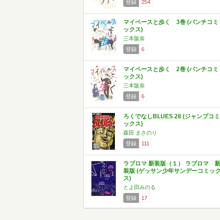
登録
254
マイペースと歩く 3巻 (バンチコミ
ックス)
三本阪奈
登録
6
マイペースと歩く 2巻 (バンチコミ
ックス)
三本阪奈
登録
6
ろくでなしBLUES 28 (ジャンプコミ
ックス)
森田 まさのり
登録
111
ラブロマ 新装版（１） ラブロマ 
装版 (ゲッサン少年サンデーコミッ
ス)
とよ田みのる
登録
17