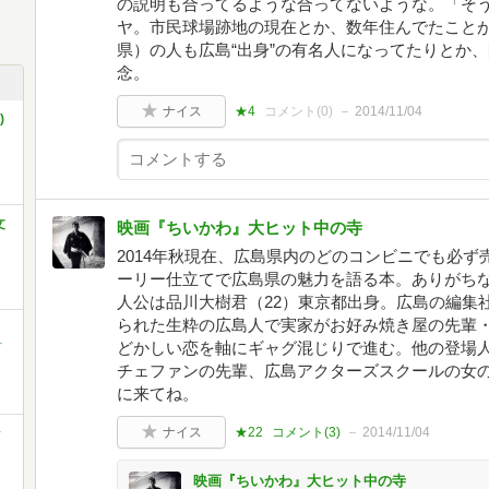
の説明も合ってるような合ってないような。「そ
ヤ。市民球場跡地の現在とか、数年住んでたこと
県）の人も広島“出身”の有名人になってたりとか
念。
ナイス
★4
コメント(
0
)
2014/11/04
)
文
映画『ちいかわ』大ヒット中の寺
2014年秋現在、広島県内のどのコンビニでも必
ーリー仕立てで広島県の魅力を語る本。ありがち
人公は品川大樹君（22）東京都出身。広島の編集
られた生粋の広島人で実家がお好み焼き屋の先輩・
どかしい恋を軸にギャグ混じりで進む。他の登場
町
チェファンの先輩、広島アクターズスクールの女
に来てね。
ナイス
★22
コメント(
3
)
2014/11/04
ッ
映画『ちいかわ』大ヒット中の寺