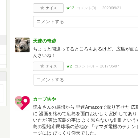
ナイス
★12
コメント(
0
)
2020/09/21
天使の奇跡
ちょっと間違ってるところもあるけど、広島が面
んさいね！
ナイス
★2
コメント(
0
)
2017/05/07
カープ坊や
読友さんの感想から 早速Amazonで取り寄せた
に 漫画を絡めて広島を面白おかしく 紹介してあり
いたが 実は広島の事は よく知らないな!!!!!! と
島の聖地市民球場の跡地が 「ヤマダ電機のテナン
ージには びっくり仰天でした。