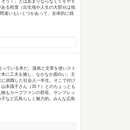
うそう！」とはあまりならなくてモヤモ
がある程度（出生地や人生の大部分は他
、間違いもいくつかあって、全体的に残
ず売っている本だ。漫画と文章を使いスト
な本に工夫を施し、なかなか面白い。主
社に就職した社会人一年生。そこで付け
山本識子さん（35？）とのちょっとも
人物もカープファンの部長、サンフレッ
の子など広島らしく魅力的。みんな広島