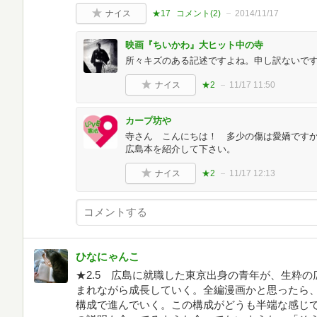
ナイス
★17
コメント(
2
)
2014/11/17
映画『ちいかわ』大ヒット中の寺
所々キズのある記述ですよね。申し訳ないです_(.
ナイス
★2
11/17 11:50
カープ坊や
寺さん こんにちは！ 多少の傷は愛嬌です
広島本を紹介して下さい。
ナイス
★2
11/17 12:13
ひなにゃんこ
★2.5 広島に就職した東京出身の青年が、生粋
まれながら成長していく。全編漫画かと思ったら、
構成で進んでいく。この構成がどうも半端な感じ