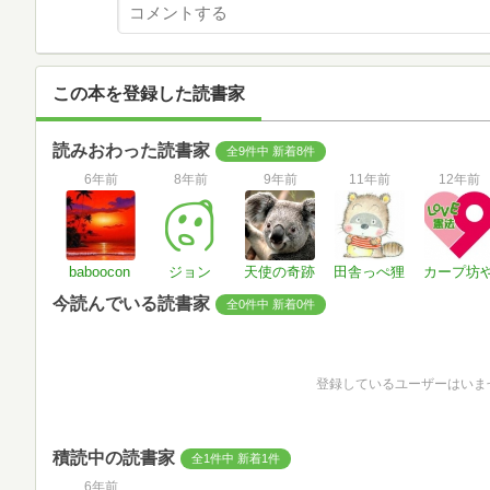
この本を登録した読書家
読みおわった読書家
全9件中 新着8件
6年前
8年前
9年前
11年前
12年前
baboocon
ジョン
天使の奇跡
田舎っぺ狸
カープ坊
今読んでいる読書家
全0件中 新着0件
登録しているユーザーはいま
積読中の読書家
全1件中 新着1件
6年前