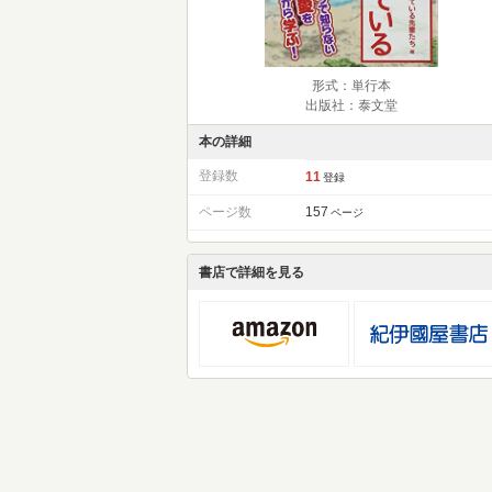
形式：単行本
出版社：泰文堂
本の詳細
登録数
11
登録
ページ数
157
ページ
書店で詳細を見る