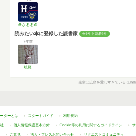
＠さるる＠
読みたい本に登録した読書家
全1件中 新着1件
7年前
航輝
先輩は広島を愛しすぎている (Linda 
ーターとは
スタートガイド
利用規約
社
個人情報保護基本方針
Cookie等の利用に関するガイドライン
サ
ご意見
法人・プレスお問い合わせ
リクエストコミュニティ