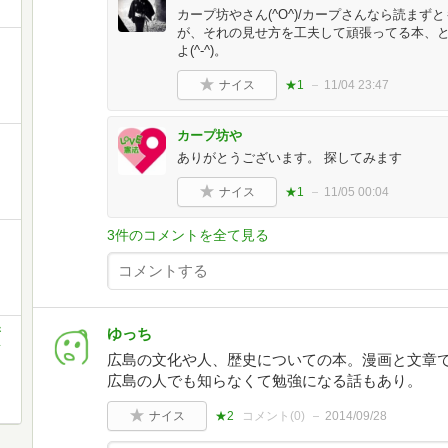
カープ坊やさん(^O^)/カープさんなら読ま
が、それの見せ方を工夫して頑張ってる本、とい
よ(^-^)。
ナイス
★1
11/04 23:47
カープ坊や
ありがとうございます。 探してみます
ナイス
★1
11/05 00:04
3件のコメントを全て見る
ゆっち
新
ク
広島の文化や人、歴史についての本。漫画と文章
広島の人でも知らなくて勉強になる話もあり。
ナイス
★2
コメント(
0
)
2014/09/28