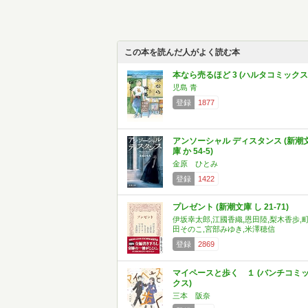
この本を読んだ人がよく読む本
本なら売るほど 3 (ハルタコミックス
児島 青
登録
1877
アンソーシャル ディスタンス (新潮
庫 か 54-5)
金原 ひとみ
登録
1422
プレゼント (新潮文庫 し 21-71)
伊坂幸太郎,江國香織,恩田陸,梨木香歩,
田そのこ,宮部みゆき,米澤穂信
登録
2869
マイペースと歩く １ (バンチコミ
クス)
三本 阪奈