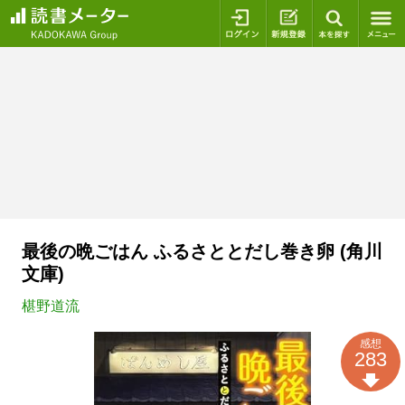
ログイン
新規登録
本を探
最後の晩ごはん ふるさととだし巻き卵 (角川
文庫)
椹野道流
感想
283