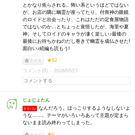
とかなり焦らされる。怖い系というほどではない
が、お店の隅に幽霊が座ってたり、付喪神の眼鏡
のロイドと出会ったり、これはただの定食屋物語
ではないのか…とちょっと覚悟したが、海里や夏
神、そしてロイドのキャラが凄く楽しい♪最後の
最後にお待ちかねのだし巻きで幽霊を成仏させた!
面白い♪続編も読もう!
★62
ナイス
コメント(0)
2026/05/27
じょじょたん
なんだろう。ほっこりするようなしないよ
ネタバレ
うな……。テーマがいろいろあって主題が定まら
ないまま読み終わってしまった。
★6
ナイス