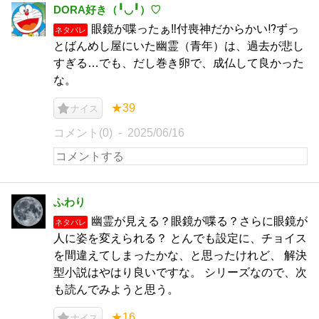
DORA好き（╹◡╹）♡
眼鏡が喋ったぁ‼付喪神だからかい⁉ずっ
ネタバレ
とばんめし屋にいた幽霊（青年）は、過去が悲し
すぎる…でも、だし巻き卵で、成仏して良かった
な。
★39
ナイス
コメント(0)
2025/06/16
ふわり
幽霊が見える？眼鏡が喋る？さらに眼鏡が
ネタバレ
人に姿を変えられる？ とんでも設定に、チョイス
を間違えてしまったかな、と思ったけれど、 解決
型小説はやはり良いですな。 シリーズなので、次
も読んでみようと思う。
★16
ナイス