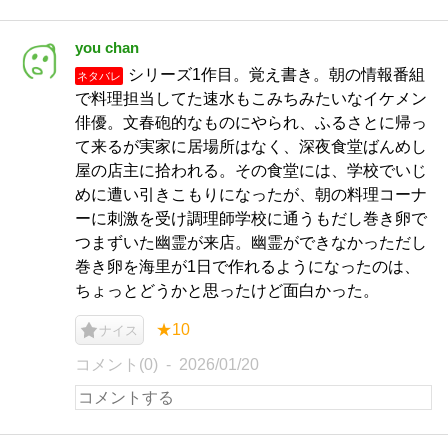
you chan
シリーズ1作目。覚え書き。朝の情報番組
ネタバレ
で料理担当してた速水もこみちみたいなイケメン
俳優。文春砲的なものにやられ、ふるさとに帰っ
て来るが実家に居場所はなく、深夜食堂ばんめし
屋の店主に拾われる。その食堂には、学校でいじ
めに遭い引きこもりになったが、朝の料理コーナ
ーに刺激を受け調理師学校に通うもだし巻き卵で
つまずいた幽霊が来店。幽霊ができなかっただし
巻き卵を海里が1日で作れるようになったのは、
ちょっとどうかと思ったけど面白かった。
★10
ナイス
コメント(0)
2026/01/20