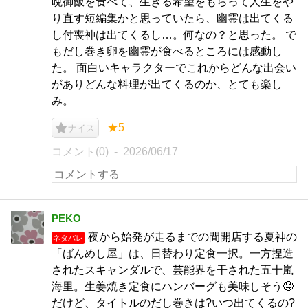
晩御飯を食べて、生きる希望をもらって人生をや
り直す短編集かと思っていたら、幽霊は出てくる
し付喪神は出てくるし…。何なの？と思った。 で
もだし巻き卵を幽霊が食べるところには感動し
た。 面白いキャラクターでこれからどんな出会い
がありどんな料理が出てくるのか、とても楽し
み。
★5
ナイス
コメント(0)
2026/06/17
PEKO
夜から始発が走るまでの間開店する夏神の
ネタバレ
「ばんめし屋」は、日替わり定食一択。一方捏造
されたスキャンダルで、芸能界を干された五十嵐
海里。生姜焼き定食にハンバーグも美味しそう🤤
だけど、タイトルのだし巻きは?いつ出てくるの?