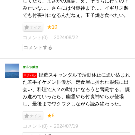
してたら、まさかの展開。え、そっちに行くの？
みたいな…。さらには付喪神まで…。イギリス製
でも付喪神になるんだねぇ。玉子焼き食べたい。
★10
ナイス
コメント(0)
2024/08/22
mi-sato
捏造スキャンダルで活動休止に追い込まれ
ネタバレ
た若手イケメン俳優が、定食屋に拾われ眼鏡に出
会い、料理で人？の助けになろうと奮闘する。 読
み進めていったら、幽霊やら付喪神やらが登場
し、最後までワクワクしながら読み終わった。
★8
ナイス
コメント(0)
2024/07/19