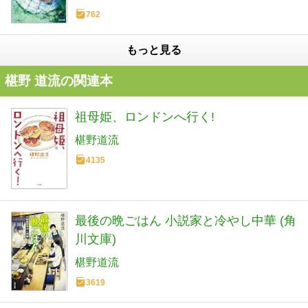
762
もっと見る
椹野 道流の関連本
祖母姫、ロンドンへ行く!
椹野道流
4135
最後の晩ごはん 小説家と冷やし中華 (角
川文庫)
椹野道流
3619