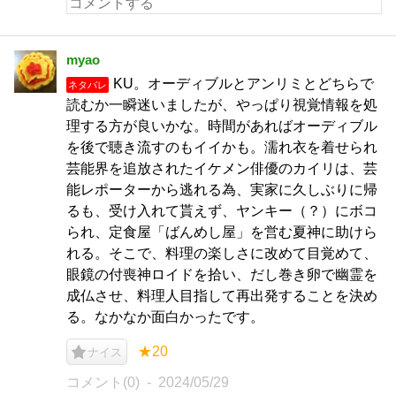
myao
KU。オーディブルとアンリミとどちらで
ネタバレ
読むか一瞬迷いましたが、やっぱり視覚情報を処
理する方が良いかな。時間があればオーディブル
を後で聴き流すのもイイかも。濡れ衣を着せられ
芸能界を追放されたイケメン俳優のカイリは、芸
能レポーターから逃れる為、実家に久しぶりに帰
るも、受け入れて貰えず、ヤンキー（？）にボコ
られ、定食屋「ばんめし屋」を営む夏神に助けら
れる。そこで、料理の楽しさに改めて目覚めて、
眼鏡の付喪神ロイドを拾い、だし巻き卵で幽霊を
成仏させ、料理人目指して再出発することを決め
る。なかなか面白かったです。
★20
ナイス
コメント(0)
2024/05/29