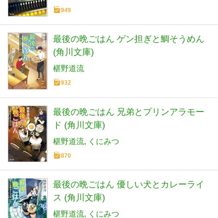
949
最後の晩ごはん ゲン担ぎと鯛そうめん
(角川文庫)
椹野道流
932
最後の晩ごはん 兄弟とプリンアラモー
ド (角川文庫)
椹野道流
くにみつ
870
最後の晩ごはん 優しい犬とカレーライ
ス (角川文庫)
椹野道流
くにみつ