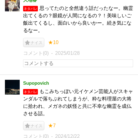
思ってたのと全然違う話だったなー。幽霊
ネタバレ
出てくるの？眼鏡が人間になるの？！美味しいご
飯出てくるし、面白いから良いかー。続き気にな
るなー。
★10
ナイス
コメント(0)
2025/01/28
Supopovich
もこみちっぽい元イケメン芸能人がスキャ
ネタバレ
ンダルで落ちぶれてしまうが、粋な料理屋の大将
に拾われ、メガネの妖怪と共に不幸な幽霊を成仏
させる話。
★7
ナイス
コメント(0)
2024/12/22