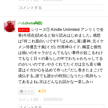
ハル(koto👼🏻‎)
シリーズ① Kindle Unlimited アンリミで全
ネタバレ
巻(今現在)読めると知り読みはじめました｡ 感想
は｢何これ面白い｣です‼︎ ｢ばんめし屋｣夏神､元イケ
メン俳優五十嵐(イガ)､付喪神ロイド､幽霊と個性
は揃いのキャラがとんでもない事件が起こるわけ
でもなく日々の暮らしの中でわちゃわちゃしてる
のがいいのです｡やさぐれてたイガは立ち直り幽
霊はイガが心を込めて作った｢だし巻きたまご｣で
成仏する｡誰でも誰かの特別になりたい気持ちっ
てあるよね｡次はどんなお話かなー楽しみ♪♪
★28
ナイス
コメント(0)
2024/05/10