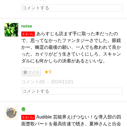
noise
あらすじも読まず手に取った本だったの
ネタバレ
で、思ってなかったファンタジーさでした。眼鏡
かー。幽霊の最後の願い、一人でも救われて良か
った。カイリがどう生きていくにしろ、スキャン
ダルにも何かしらの決着があるといいな。
★9
ナイス
コメント(0)
2024/11/21
香
Audible 芸能界えげつない！な導入部の四
ネタバレ
面楚歌パートを最高倍速で聴き、夏神さんと出会