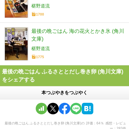
椹野道流
1700
最後の晩ごはん 海の花火とかき氷 (角川
文庫)
椹野道流
1775
最後の晩ごはん ふるさととだし巻き卵 (角川文庫)
をシェアする
本つぶやきをつぶやく
最後の晩ごはん ふるさととだし巻き卵 (角川文庫)
の
評価
64
％
感想・レビュ
ー
283
件