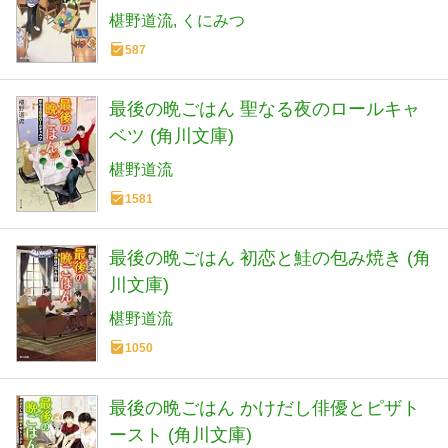
椹野道流
くにみつ
587
最後の晩ごはん 聖なる夜のロールキャ
ベツ (角川文庫)
椹野道流
1581
最後の晩ごはん 初恋と鮭の包み焼き (角
川文庫)
椹野道流
1050
最後の晩ごはん かけだし俳優とピザト
ースト (角川文庫)