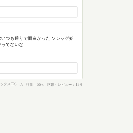
いつも通りで面白かった ソシャゲ始
やってないな
ミックスEX)
の
評価
55
感想・レビュー
12
％
件