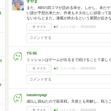
すやま
また、AB!の四コマが読める幸せ。しかし、未だ
い誰が予想出来たか。作者もネタ出しに頑張って
戦
ないからとまた、連載が終わるという展開が起き
ナイス
★2
コメント(
0
)
2014/10/31
YS-56
ミッションはゲームが出るまで続けること？楽し
)
ナイス
★2
コメント(
0
)
2014/10/31
を
nanairoyagi
成仏し損ねたので延長戦。天使とも和解し、戦う
ナイス
★2
コメント(
0
)
2014/10/29