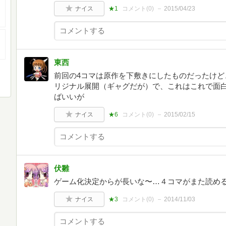
ナイス
★1
コメント(
0
)
2015/04/23
東西
前回の4コマは原作を下敷きにしたものだったけど
リジナル展開（ギャグだが）で、これはこれで面
ばいいが
ナイス
★6
コメント(
0
)
2015/02/15
伏雛
ゲーム化決定からが長いな〜…４コマがまた読め
ナイス
★3
コメント(
0
)
2014/11/03