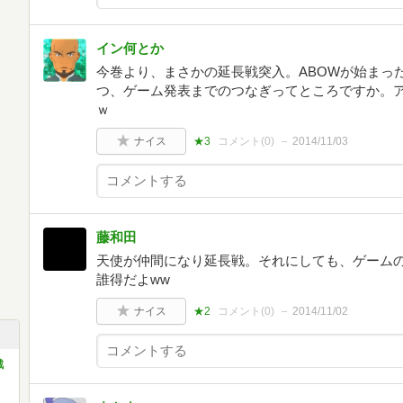
イン何とか
今巻より、まさかの延長戦突入。ABOWが始まっ
つ、ゲーム発表までのつなぎってところですか。
ｗ
ナイス
★3
コメント(
0
)
2014/11/03
藤和田
天使が仲間になり延長戦。それにしても、ゲームの
誰得だよww
ナイス
★2
コメント(
0
)
2014/11/02
戦