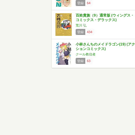
登録
64
百姓貴族（9）通常版 (ウィングス・
コミックス・デラックス)
荒川 弘
登録
434
小林さんちのメイドラゴン(19) (アク
ションコミックス)
クール教信者
登録
63