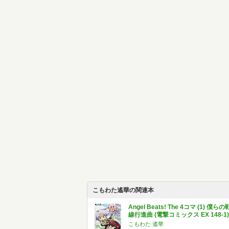
こもわた遙華の関連本
Angel Beats! The 4コマ (1) 僕らの
線行進曲 (電撃コミックス EX 148-1)
こもわた 遙華