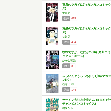
黄泉のツガイ(12) (ガンガンコミック
ス)
荒川弘
登録
675
黄泉のツガイ(13) (ガンガンコミック
ス)
荒川弘
登録
484
蜘蛛ですが、なにか? (16) (角川コミ
ックス・エース)
かかし朝浩
登録
83
ふらいんぐうぃっち(15) (少年マガジ
ンKC)
石塚 千尋
登録
144
ラーメン大好き小泉さん 15 (15) (少
チャンピオンコミックス)
鳴見なる