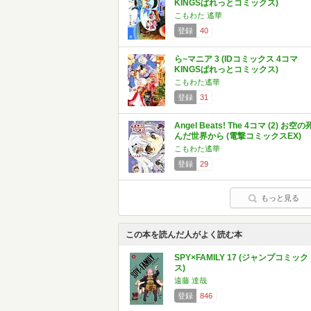
KINGSぱれっとコミックス)
こもわた 遙華
登録
40
ら~マニア 3 (IDコミックス 4コマ
KINGSぱれっとコミックス)
こもわた遙華
登録
31
Angel Beats! The 4コマ (2) お空の
んだ世界から (電撃コミックスEX)
こもわた遙華
登録
29
もっと見る
この本を読んだ人がよく読む本
SPY×FAMILY 17 (ジャンプコミック
ス)
遠藤 達哉
登録
846