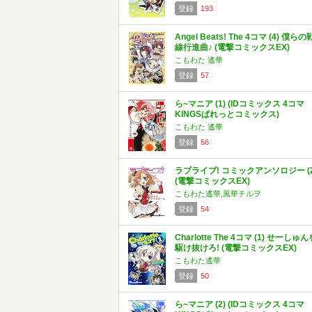
登録
193
Angel Beats! The 4コマ (4) 僕らの
線行進曲♪ (電撃コミックスEX)
こもわた 遙華
登録
57
ら~マニア (1) (IDコミックス 4コマ
KINGSぱれっとコミックス)
こもわた 遙華
登録
56
ラブライブ! コミックアンソロジー (2
(電撃コミックスEX)
こもわた遙華,風華チルヲ
登録
54
Charlotte The 4コマ (1) せーしゅん
駆け抜けろ! (電撃コミックスEX)
こもわた遙華
登録
50
ら~マニア (2) (IDコミックス 4コマ