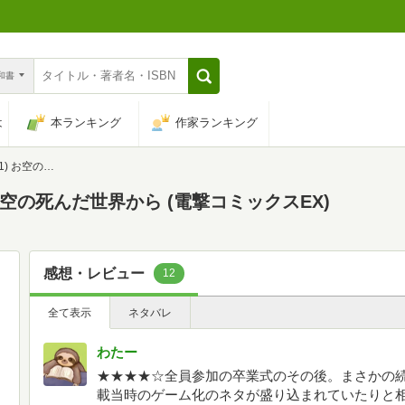
n和書
は
本ランキング
作家ランキング
ら (電撃コミックスEX)
 (1) お空の死んだ世界から (電撃コミックスEX)
感想・レビュー
12
全て表示
ネタバレ
わたー
★★★★☆全員参加の卒業式のその後。まさかの続
載当時のゲーム化のネタが盛り込まれていたりと