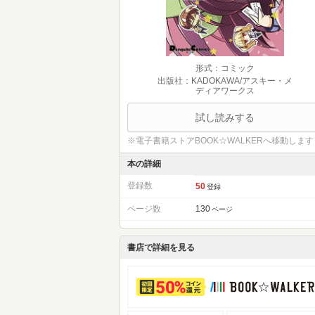
形式：コミック
出版社：KADOKAWA/アスキー・メ
ディアワークス
試し読みする
※電子書籍ストアBOOK☆WALKERへ移動します
本の詳細
登録数
50
登録
ページ数
130
ページ
書店で詳細を見る