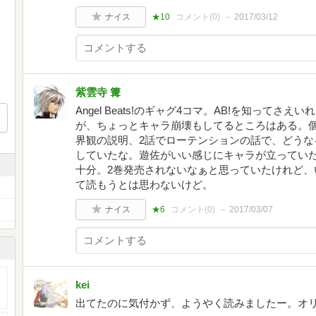
ナイス
★10
コメント(
0
)
2017/03/12
紫雲寺 篝
Angel Beats!のギャグ4コマ。AB!を知って
が、ちょっとキャラ崩壊もしてるところはある。個
界観の説明、2話でローテンションの話で、どうな
していたな。遊佐がいい感じにキャラが立ってい
十分。2巻発売されないなぁと思っていたけれど、
て読もうとは思わないけど。
ナイス
★6
コメント(
0
)
2017/03/07
kei
出てたのに気付かず、ようやく読みましたー。オ