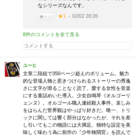
なシリーズなんです。
★1
02/02 20:26
ナイス
8件のコメントを全て見る
ユーヒ
文章二段組で350ページ超えのボリューム。魅力
的な登場人物と惹きつけられるストーリーの秀逸
さに文字が滑ることなく読了。愛する女性を音楽
にする童話めいた導入。少女自鳴琴《オルゴーリ
ェンヌ》。オルゴール職人連続殺人事件。哀しみ
をはらんだ世界観はやっぱり好きだ。唯一、トリ
ックに関しては響く部分はなかったが、それを差
し引いてもこの物語には大満足。独特な設定を美
味しく味わう為に前作の『少年検閲官』を読んで