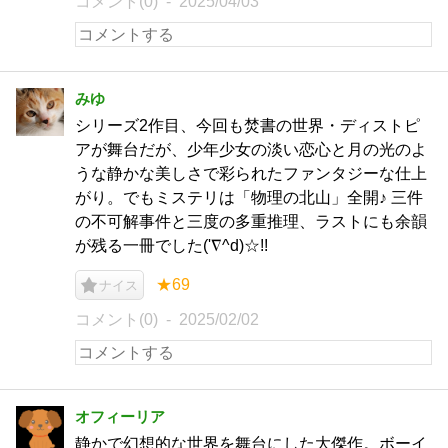
コメント(0)
2025/04/03
みゆ
シリーズ2作目、今回も焚書の世界・ディストピ
アが舞台だが、少年少女の淡い恋心と月の光のよ
うな静かな美しさで彩られたファンタジーな仕上
がり。でもミステリは「物理の北山」全開♪ 三件
の不可解事件と三度の多重推理、ラストにも余韻
が残る一冊でした('∇^d)☆!!
★69
ナイス
コメント(0)
2025/02/02
オフィーリア
静かで幻想的な世界を舞台にした大傑作。ボーイ