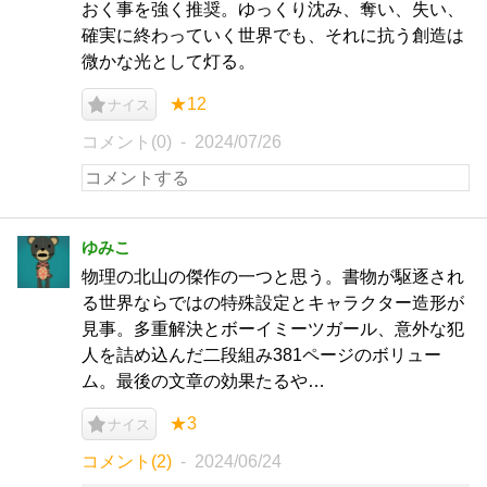
おく事を強く推奨。ゆっくり沈み、奪い、失い、
確実に終わっていく世界でも、それに抗う創造は
微かな光として灯る。
★12
ナイス
コメント(0)
2024/07/26
ゆみこ
物理の北山の傑作の一つと思う。書物が駆逐され
る世界ならではの特殊設定とキャラクター造形が
見事。多重解決とボーイミーツガール、意外な犯
人を詰め込んだ二段組み381ページのボリュー
ム。最後の文章の効果たるや…
★3
ナイス
コメント(2)
2024/06/24