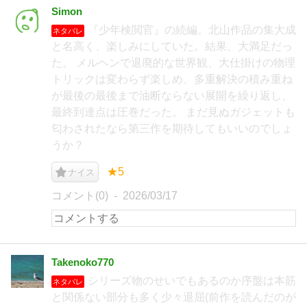
Simon
『少年検閲官』の続編。北山作品の集大成
ネタバレ
と名高く、楽しみにしていた。結果、大満足だっ
た。 メルヘンで退廃的な世界観、大仕掛けの物理
トリックは変わらず楽しめ、多重解決の積み重ね
が最後の最後まで油断ならない展開を繰り返し、
最終到達点は圧巻だった。 まだ見ぬガジェットも
匂わされたなら第三作を期待してもいいのでしょ
うか？
★5
ナイス
コメント(0)
2026/03/17
Takenoko770
シリーズ物のせいでもあるのか序盤は本筋
ネタバレ
と関係ない部分も多く少々退屈(前作を読んだのが