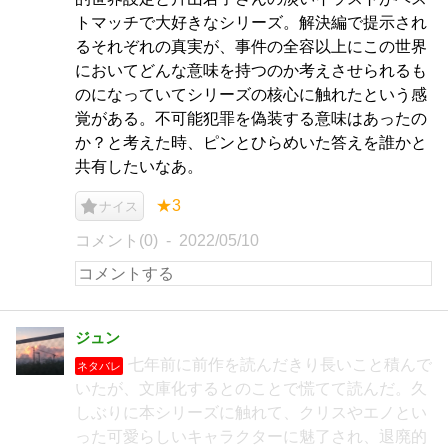
トマッチで大好きなシリーズ。解決編で提示され
るそれぞれの真実が、事件の全容以上にこの世界
においてどんな意味を持つのか考えさせられるも
のになっていてシリーズの核心に触れたという感
覚がある。不可能犯罪を偽装する意味はあったの
か？と考えた時、ピンとひらめいた答えを誰かと
共有したいなあ。
★3
ナイス
コメント(0)
2022/05/10
ジュン
七年前に前作を読んだきり長いこと積んで
ネタバレ
いたが、文庫化するとのことで慌てて読んだ。久
しぶりに本シリーズに触れて、クリスやエノとい
った可愛らしいキャラクターに魅了され、退廃的