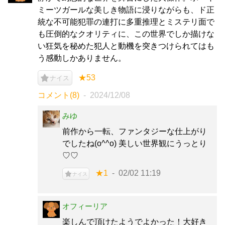
ミーツガールな美しき物語に浸りながらも、ド正
統な不可能犯罪の連打に多重推理とミステリ面で
も圧倒的なクオリティに、この世界でしか描けな
い狂気を秘めた犯人と動機を突きつけられてはも
う感動しかありません。
★53
ナイス
コメント(8)
2024/12/08
みゆ
前作から一転、ファンタジーな仕上がり
でしたね(o^^o) 美しい世界観にうっとり
♡♡
★1
02/02 11:19
ナイス
オフィーリア
楽しんで頂けたようでよかった！大好き