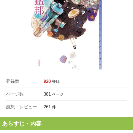
登録数
928
登録
ページ数
381
ページ
感想・レビュー
261
件
あらすじ・内容