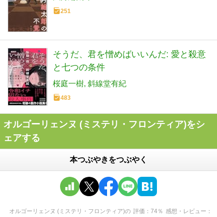
251
そうだ、君を憎めばいいんだ: 愛と殺意
と七つの条件
桜庭一樹
斜線堂有紀
483
オルゴーリェンヌ (ミステリ・フロンティア)をシ
ェアする
本つぶやきをつぶやく
オルゴーリェンヌ (ミステリ・フロンティア)
の
評価
74
％
感想・レビュー