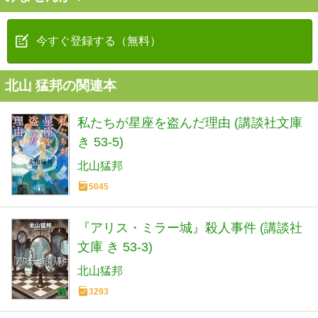
今すぐ登録する（無料）
北山 猛邦の関連本
私たちが星座を盗んだ理由 (講談社文庫
き 53-5)
北山猛邦
5045
『アリス・ミラー城』殺人事件 (講談社
文庫 き 53-3)
北山猛邦
3293