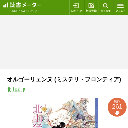
ログイン
新規登録
本を探
オルゴーリェンヌ (ミステリ・フロンティア)
北山猛邦
感想
261