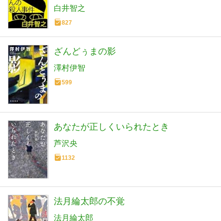
白井智之
827
ざんどぅまの影
澤村伊智
599
あなたが正しくいられたとき
芦沢央
1132
法月綸太郎の不覚
法月綸太郎