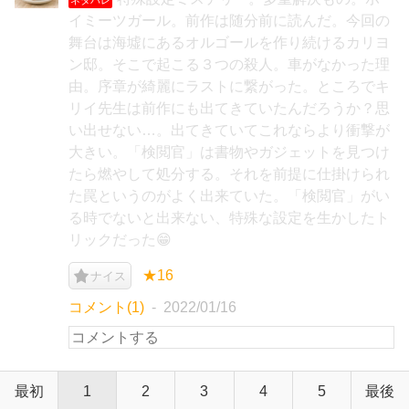
イミーツガール。前作は随分前に読んだ。今回の
舞台は海墟にあるオルゴールを作り続けるカリヨ
ン邸。そこで起こる３つの殺人。車がなかった理
由。序章が綺麗にラストに繋がった。ところでキ
リイ先生は前作にも出てきていたんだろうか？思
い出せない…。出てきていてこれならより衝撃が
大きい。「検閲官」は書物やガジェットを見つけ
たら燃やして処分する。それを前提に仕掛けられ
た罠というのがよく出来ていた。「検閲官」がい
る時でないと出来ない、特殊な設定を生かしたト
リックだった😁
★16
ナイス
コメント(1)
2022/01/16
最初
1
2
3
4
5
最後