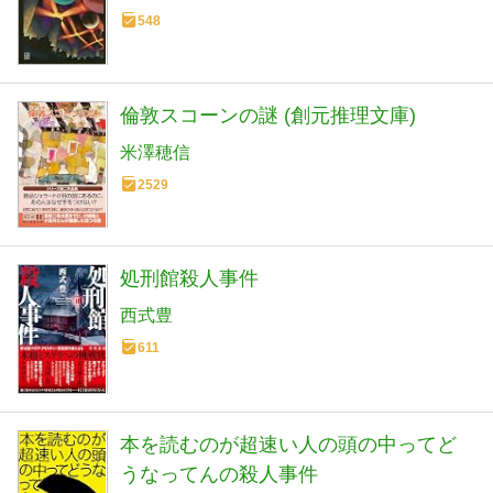
548
倫敦スコーンの謎 (創元推理文庫)
米澤穂信
2529
処刑館殺人事件
西式豊
611
本を読むのが超速い人の頭の中ってど
うなってんの殺人事件