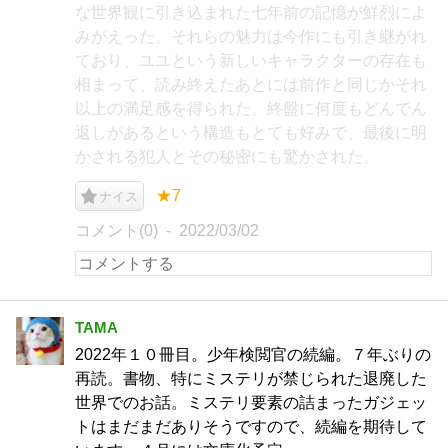
な世界観に引き込まれた七年前の記憶が鮮烈によ
みがえった。それらの魅力は今作にも引き継がれ
ており、ユユという新しいキャラクターの存在も
相まって、読み終えたあとには前作と同じかそれ
以上の満足感を得られた。終盤に何度もどんでん
返しがあるという構造もとても好みで、最後に明
かされる犯人とその秘密にも驚かされた。
★7
ナイス
コメント(0)
2022/03/02
TAMA
2022年１０冊目。少年検閲官の続編。７年ぶりの
再読。書物、特にミステリが禁じられた退廃した
世界でのお話。ミステリ要素の詰まったガジェッ
トはまだまだありそうですので、続編を期待して