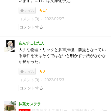
います。４月には文庫化予定。
★17
ナイス
コメント(0)
2022/02/27
あんすこむたん
大胆な物理トリックと多重推理。前提となってい
る条件を実はそうではないと明かす手法がなかな
か良かった。
★3
ナイス
コメント(0)
2022/01/23
抹茶カステラ
特殊設定ミステリー。多重解決もの。ボー
ネタバレ