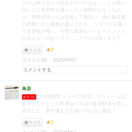
だいぶ前でキリイ先生とかいたなぁ……とか思い
出したり世界観を慣らしたり時間がかかった)だ
が、事件発生からは安定して面白い。特に最終盤
の真相に次ぐ真相が盛り上がる。 シリーズを通し
て世界観が暗く、本作の真相もハッピーエンドと
は言えないのがツライ……クリスは強く生きて
★2
ナイス
コメント(0)
2025/04/27
鳥居
少年検閲官シリーズ2作目。ボリュームは
ネタバレ
ありましたがこの世界ならではの多重解決を楽し
めました。事件編までが遠いのが少し難点？
★1
ナイス