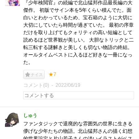
『少年検閲官』の続編で北山猛邦作品最長編の大
傑作。 初版でサイン本を5年くらい積んでた。面
白いとわかっているため、宝石箱のように大切に
大切にしていたら時間が過ぎていた。 最初の序章
だけを取り上げてもクォリティの高い短編として
読めるほど世界観が美しい。 大胆なトリックと二
転三転する謎解きと美しくも切ない物語の終結。
オールタイムベストに入るほど好きな一冊になっ
た。
★7
ナイス
コメント(0)
2022/06/19
しゅう
ファンタジックで退廃的な雰囲気の世界に生きる
儚げな少年たちの物語。北山猛邦さんの描く幻想
的世界設定と片山若子さんの淡いイラストがベス