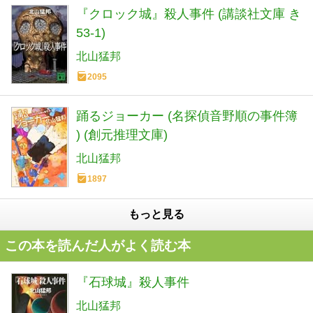
『クロック城』殺人事件 (講談社文庫 き
53-1)
北山猛邦
2095
踊るジョーカー (名探偵音野順の事件簿
) (創元推理文庫)
北山猛邦
1897
もっと見る
この本を読んだ人がよく読む本
『石球城』殺人事件
北山猛邦