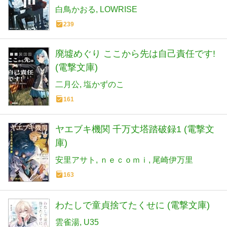
白鳥かおる
LOWRISE
239
廃墟めぐり ここから先は自己責任です!
(電撃文庫)
二月公
塩かずのこ
161
ヤエブキ機関 千万丈塔踏破録1 (電撃文
庫)
安里アサト
ｎｅｃｏｍｉ
尾崎伊万里
163
わたしで童貞捨てたくせに (電撃文庫)
雲雀湯
U35