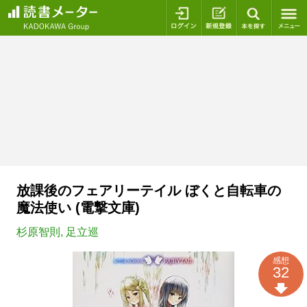
ログイン
新規登録
本を探
放課後のフェアリーテイル ぼくと自転車の
魔法使い (電撃文庫)
杉原智則
,
足立巡
感想
32