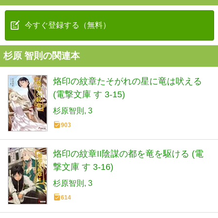
今すぐ登録する（無料）
杉原 智則の関連本
烙印の紋章たそがれの星に竜は吠える
(電撃文庫 す 3-15)
杉原智則
3
903
烙印の紋章II陰謀の都を竜を駆ける (電
撃文庫 す 3-16)
杉原智則
3
614