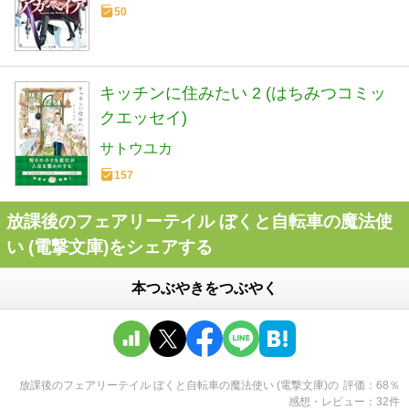
は絶対に寝取ったりしない！～ (HJ文庫
50
さ 12-01-01)
キッチンに住みたい 2 (はちみつコミッ
クエッセイ)
サトウユカ
157
放課後のフェアリーテイル ぼくと自転車の魔法使
い (電撃文庫)をシェアする
本つぶやきをつぶやく
放課後のフェアリーテイル ぼくと自転車の魔法使い (電撃文庫)
の
評価
68
％
感想・レビュー
32
件