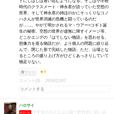
トにしばしば迷い込むようになる。そこは小学校
時代のクラスメート・神永君が語っていた空想の
世界、そして神永君の姉ほのかにそっくりなコノ
ハさんが世界消滅の危機と闘っているのだ
が……。やがて明かされるマ・ウアー=コギト誕
生の秘密。空想の世界が虚無に帰すイメージ等、
どこかエンデの『はてしない物語』を思わせる、
想像力を巡る物語だが、より個人の問題に絞り込
んで、閉じた形で完結した物語。ただ、山場とな
るところの盛り上げ方がひどくあっさりしていて
物足りない。
★9
ナイス
コメント(0)
2014/11/07
ハロサイ
中学生の主人公は公園で異世界に迷い込
ネタバレ