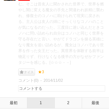
む。そこは昔友人に聞かされた世界で、世界を燃
やし闇に変える魔女の手先と間違われ妖精に襲わ
れ、修復士のコノハに助けられて現実に戻され
る。主人公は友人の姉にそっくりなコノハのこと
が気になるのだった。三度目に迷い込んだときコ
ノハに問い詰められ自分はコノハと同じく世界を
守る存在だと言い、やがてドラゴンを操る英雄に
なり魔女を追い詰めるが、魔女はコノハであり世
界を作った女王だった。異世界を体験する前半は
物足りず、行けなくなる後半の方がなぜかファン
タジーを感じる。[☆☆☆－－]
★3
ナイス
コメント(0)
2014/11/02
最初
1
2
最後