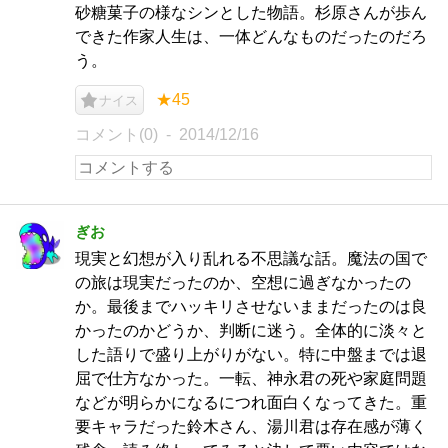
砂糖菓子の様なシンとした物語。杉原さんが歩ん
できた作家人生は、一体どんなものだったのだろ
う。
★45
ナイス
コメント(0)
2014/12/16
ぎお
現実と幻想が入り乱れる不思議な話。魔法の国で
の旅は現実だったのか、空想に過ぎなかったの
か。最後までハッキリさせないままだったのは良
かったのかどうか、判断に迷う。全体的に淡々と
した語りで盛り上がりがない。特に中盤までは退
屈で仕方なかった。一転、神永君の死や家庭問題
などが明らかになるにつれ面白くなってきた。重
要キャラだった鈴木さん、湯川君は存在感が薄く