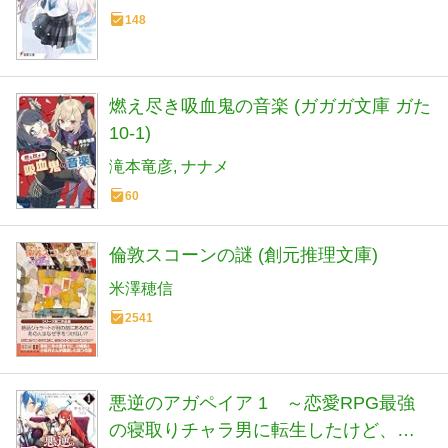
148
燃え尽き吸血鬼の音楽 (ガガガ文庫 ガた
10-1)
滝本竜彦
ナナメ
60
倫敦スコーンの謎 (創元推理文庫)
米澤穂信
2541
悪逆のアガペイア 1 ～恋愛RPG最強
の寝取りチャラ男に転生したけど、俺