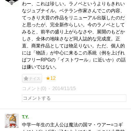
わー、これは珍しい。ラノベというよりもきれい
なジュブナイル。ベテラン作家さんでこの内容、
てっきり大昔の作品をリニューアル出版したのだ
と思ったが、完全新作らしい。今のラノベとして
みると、前半の盛り上がらなさや、展開のもどか
しさ、全体の地味さなど同人誌的な完成度。正
直、商業作品としては物足りない。ただ、個人的
には「物語」が中心に来るこの系統（例を上げれ
ばフリーRPGの「イストワール」に近いか）の話
は嫌いではない。
★12
ナイス
コメント(0)
2014/11/15
T.Y.
中学一年生の主人公は魔法の国マ・ウアー=コギ