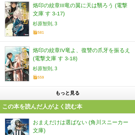
烙印の紋章III竜の翼に天は翳ろう (電撃
文庫 す 3-17)
杉原智則
3
581
烙印の紋章IV竜よ、復讐の爪牙を振るえ
(電撃文庫 す 3-18)
杉原智則
3
559
もっと見る
この本を読んだ人がよく読む本
おまえだけは選ばない (角川スニーカー
文庫)