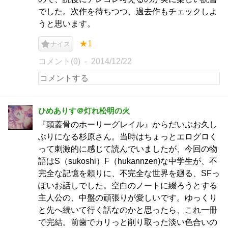
でした。次作を待ちつつ、過去作もチェックしよ
うと思います。
★1
ナイス
コメント(0)
2014/12/22
ひめありす＠灯れ松明の火
『頭蓋骨のホーリーグレイル』からだいぶお久し
ぶりになる杉原さん。当時はちょっとエログロく
って刺激的に感じて読んでいましたが、今回の物
語はS（sukoshi）F（hukannzen)な中学生が、不
完全な記憶を頼りに、不完全な世界を廻る、SFっ
ぽいお話しでした。空白のノートに綴ろうとする
主人公の、中盤の頑張りが愛しいです。ゆっくり
と先へ続いて行く話なのかと思ったら、これ一冊
で完結。前歯でカリっと削り取った淡い色合いの