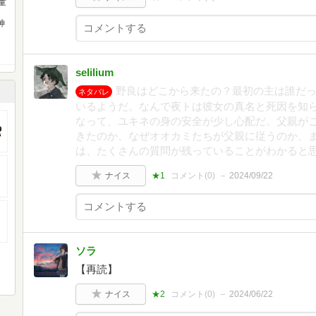
童
神
selilium
野良はどこから来たの？最初の主は誰だ
ネタバレ
いるようだ。なんで夜トは彼女の真名と死因を知
なって、ユキネの身の安全が少し心配だ。父親が
きたのか、なぜオオカミたちが父親に従うのか、
は、たくさんの質問が残っていることがわかると思
ナイス
★1
コメント(
0
)
2024/09/22
ソラ
【再読】
ナイス
★2
コメント(
0
)
2024/06/22