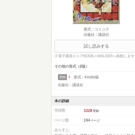
形式：コミック
出版社：講談社
試し読みする
※電子書籍ストアBOOK☆WALKERへ移動します
その他の形式（β版）
形式：Kindle版
登録
5
出版社：講談社
本の詳細
登録数
1228
登録
ページ数
194
ページ
あらすじ