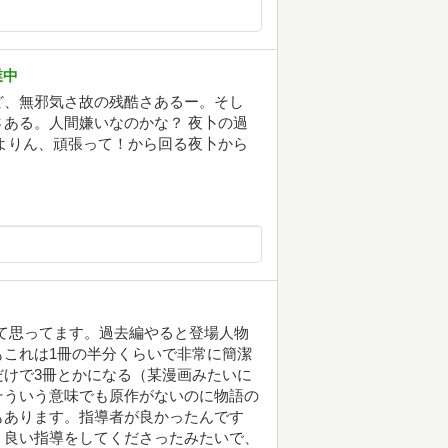
業中
ど、無邪気さ故の残酷さあるー。そし
ある。人間嫌いなのかな？ 夜卜の過
よりん、頑張って！から回る夜卜から
って思ってます。過去編やると登場人物
これは1冊の半分くらいで非常に簡潔
けで3冊とかになる（某漫画みたいに
そういう意味でも原作がないのに物語の
もあります。指導者が良かったんです
、良い指導をしてくださったみたいで、