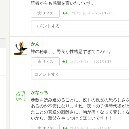
読者からも感謝を言いたいです。
ナイス
★46
コメント(
0
)
2021/12/05
かん
神の秘事、、野良が性格悪すぎてこわい。
ナイス
★1
コメント(
0
)
2021/08/17
かなっち
巻数を読み進めるごとに、夜トの親父の恐ろしさ
あるのか不安になりますね。夜トの子供時代姿が
たことの真逆の残酷さに、胸が痛くなって苦しく
いから、親父をやっつけてほしいです！！
ナイス
★4
コメント(
0
)
2021/02/16