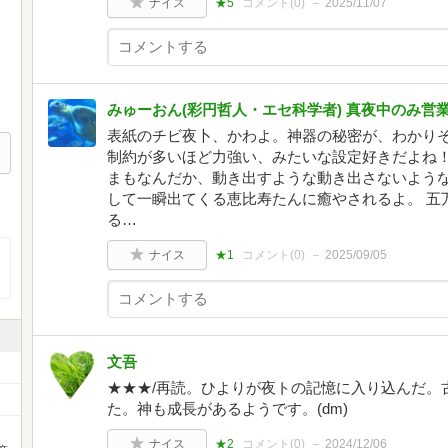
ナイス
★5
コメント(
0
)
2025/11/07
みゅーおん(彩円哲人・エセ科学者) 真夜中のみ営
表紙のチビ夜卜、かわよ。神器の秘密が、わかり
制約が多いほど力強い、みたいな設定好きだよね！
まもなんだか、動き出すような動き出さないような
して一瞬出てくる恵比寿たんに癒やされるよ。 五
る…
ナイス
★1
コメント(
0
)
2025/09/05
文吾
★★★/再読。ひよりが夜トの記憶に入り込んだ。
た。神も成長があるようです。(dm)
ナイス
★2
コメント(
0
)
2024/12/06