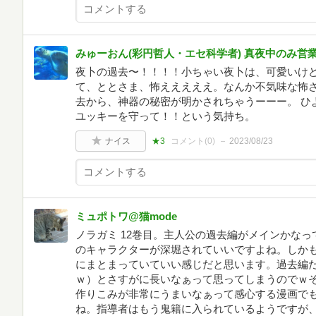
みゅーおん(彩円哲人・エセ科学者) 真夜中のみ営
夜卜の過去〜！！！！小ちゃい夜卜は、可愛いけ
て、ととさま、怖えええええ。なんか不気味な怖さ
去から、神器の秘密が明かされちゃうーーー。 ひ
ユッキーを守って！！という気持ち。
ナイス
★3
コメント(
0
)
2023/08/23
ミュポトワ@猫mode
ノラガミ 12巻目。主人公の過去編がメインかな
のキャラクターが深堀されていいですよね。しかも
にまとまっていていい感じだと思います。過去編だ
ｗ）とさすがに長いなぁって思ってしまうのでｗ
作りこみが非常にうまいなぁって感心する漫画で
ね。指導者はもう鬼籍に入られているようですが