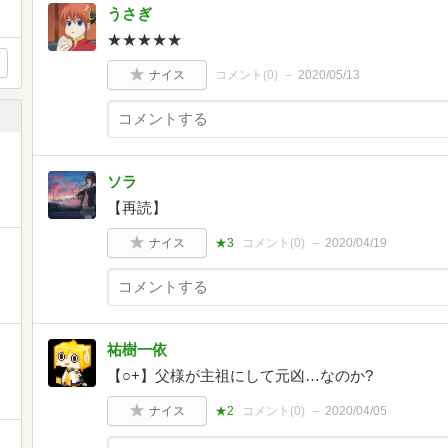
うさぎ
★★★★★
ナイス
コメント(
0
)
2020/05/13
ソラ
【再読】
ナイス
★3
コメント(
0
)
2020/04/19
祐樹一依
【○+】父様が主祖にして元凶…なのか?
ナイス
★2
コメント(
0
)
2020/04/05