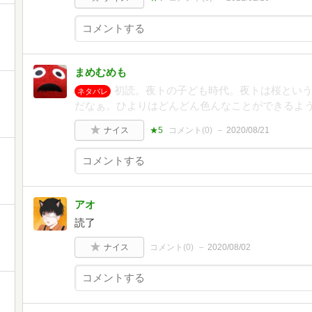
まめむめも
初読。夜トの子ども時代。夜トは桜とい
ネタバレ
だなぁ。ひよりはどんどん色んなことができるよ
ナイス
★5
コメント(
0
)
2020/08/21
アオ
読了
ナイス
コメント(
0
)
2020/08/02