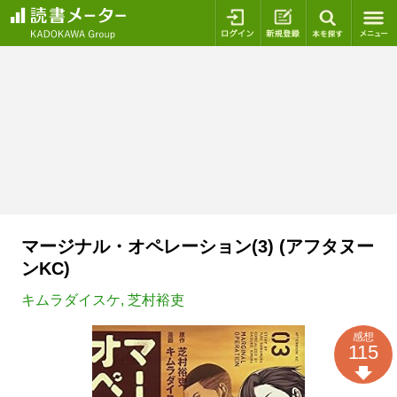
ログイン
新規登録
本を探
マージナル・オペレーション(3) (アフタヌー
ンKC)
キムラダイスケ
,
芝村裕吏
感想
115