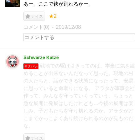
あー。ここで袂が別れるかー。
★2
ナイス
コメント(0)
2019/12/08
Schwarze Katze
戦地での駆け引きってのは、本当に気を緩
ネタバレ
めることが出来ないんだなって思った。現地の村
の人たちと、話ができる状態になったって、安易
に思っていると命取りになる。 アラタが軍事会社
作って、みんなを守っていくっていう、ちょっと
急な展開に発展はしたけれども…今後の展開は楽
しみ。子どもたちを守り切れるのか。アラタがど
こまでかっこよくあり続けられるのかが見ものだ
な。
ナイス