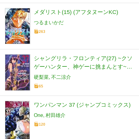
メダリスト(15) (アフタヌーンKC)
つるまいかだ
263
シャングリラ・フロンティア(27) ~クソ
ゲーハンター、神ゲーに挑まんとす~
(KCデラックス)
硬梨菜
不二涼介
65
ワンパンマン 37 (ジャンプコミックス)
One
村田雄介
120