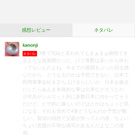
感想レビュー
ネタバレ
kanonji
3巻で完結と言われてもまぁまぁ納得でき
ネタバレ
るような急展開だった。けど巻数は多いから終わ
ってないんだよね。今までの展開をぶった切る感
じだから、どうなるのかは予想できない。日本で
民間軍事会社を立ち上げるらしいが、日本を拠点
にしたらあんま本格的な事は出来なさそうとか、
少年兵がシルエット的に多数日本に向かってそう
だけど、ビザ的に厳しいのではとかはちょっと気
になる。それも含めて4巻どうなんのか予想が難
しい。冒頭の回想で父親が笑ってんの謎。ちょい
ちょい意図の不明な描写があるんだよなこの漫
画。