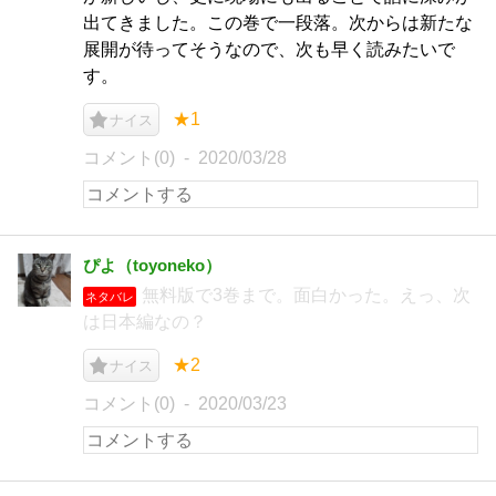
出てきました。この巻で一段落。次からは新たな
展開が待ってそうなので、次も早く読みたいで
す。
★1
ナイス
コメント(0)
2020/03/28
ぴよ（toyoneko）
無料版で3巻まで。面白かった。えっ、次
ネタバレ
は日本編なの？
★2
ナイス
コメント(0)
2020/03/23