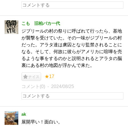
こも 旧柏バカ一代
ジブリールの村の祭りに呼ばれて行ったら、基地
が襲撃を受けていた。その一味がジブリールの村
だった。アラタ達は虜囚となり監禁されることに
なる。そして、何故に彼らがアメリカに喧嘩を売
るような事をするのかと説明されるとアラタの脳
裏にある村の地図が浮かんで来た。
★17
ナイス
コメント(0)
2024/08/25
ak
展開早い！面白い。