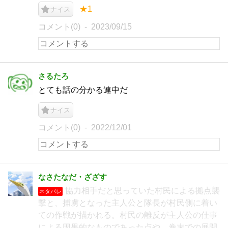
★1
ナイス
コメント(0)
2023/09/15
さるたろ
とても話の分かる連中だ
ナイス
コメント(0)
2022/12/01
なさたなだ・ざざす
協力相手だと思っていた村民による拠点襲
ネタバレ
撃と、捕虜となった主人公と隊長が村民側に着い
ての作戦が描かれる。村民の離反が主人公の仕事
による因果的なものであった点や、巻末での展開