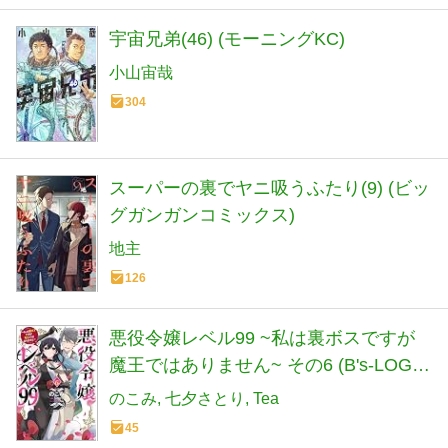
宇宙兄弟(46) (モーニングKC)
小山宙哉
304
スーパーの裏でヤニ吸うふたり(9) (ビッ
グガンガンコミックス)
地主
126
悪役令嬢レベル99 ~私は裏ボスですが
魔王ではありません~ その6 (B's-LOG
COMICS)
のこみ
七夕さとり
Tea
45