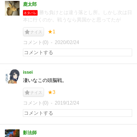
鹿太郎
勝ち負けとは違う落とし所。しかし次は日
ネタバレ
本に行くのか。戦うなら異国かと思ってたが
★1
ナイス
コメント(0)
2020/02/24
issei
凄いなこの頭脳戦。
★3
ナイス
コメント(0)
2019/12/24
影法師