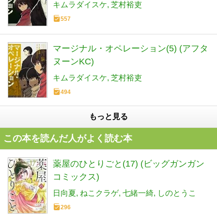
キムラダイスケ
芝村裕吏
557
マージナル・オペレーション(5) (アフタ
ヌーンKC)
キムラダイスケ
芝村裕吏
494
もっと見る
この本を読んだ人がよく読む本
薬屋のひとりごと(17) (ビッグガンガン
コミックス)
日向夏
ねこクラゲ
七緒一綺
しのとうこ
296