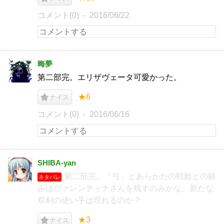
コメント(0)
2016/06/22
晦夢
第二部完。エリザヴェータ可愛かった。
★6
ナイス
コメント(0)
2016/06/16
SHIBA-yan
第二部完。「弓」とあらかたの戦姫との絡
ネタバレ
みはヴァレンティナさんを残すのみかな。新たな
双剣の使い手は現れるのか？
★3
ナイス