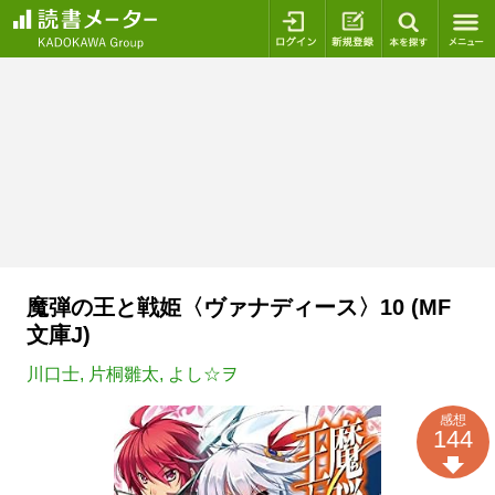
ログイン
新規登録
本を探
魔弾の王と戦姫〈ヴァナディース〉10 (MF
文庫J)
川口士
,
片桐雛太
,
よし☆ヲ
感想
144