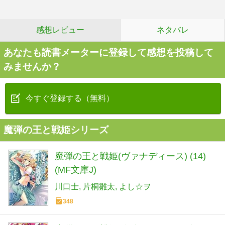
感想レビュー
ネタバレ
あなたも読書メーターに登録して感想を投稿して
みませんか？
今すぐ登録する（無料）
魔弾の王と戦姫シリーズ
魔弾の王と戦姫(ヴァナディース) (14)
(MF文庫J)
川口士
片桐雛太
よし☆ヲ
348