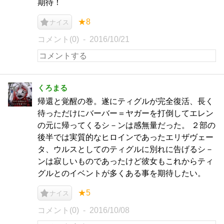
期待！
★8
ナイス
コメント(0)
2016/10/21
くろまる
帰還と覚醒の巻。遂にティグルが完全復活、長く
待っただけにバーバー＝ヤガーを打倒してエレン
の元に帰ってくるシ－ンは感無量だった。 ２部の
後半では実質的なヒロインであったエリザヴェー
タ、ウルスとしてのティグルに別れに告げるシ－
ンは寂しいものであったけど彼女もこれからティ
グルとのイベントが多くある事を期待したい。
★5
ナイス
コメント(0)
2016/10/08