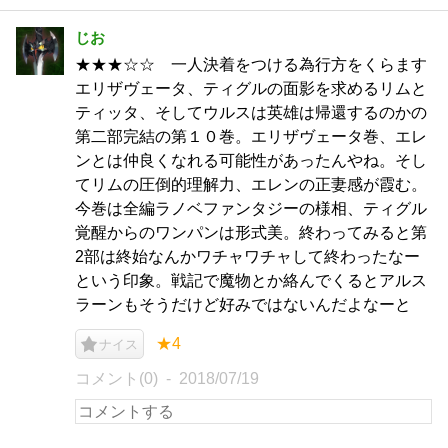
じお
★★★☆☆ 一人決着をつける為行方をくらます
エリザヴェータ、ティグルの面影を求めるリムと
ティッタ、そしてウルスは英雄は帰還するのかの
第二部完結の第１０巻。エリザヴェータ巻、エレ
ンとは仲良くなれる可能性があったんやね。そし
てリムの圧倒的理解力、エレンの正妻感が霞む。
今巻は全編ラノベファンタジーの様相、ティグル
覚醒からのワンパンは形式美。終わってみると第
2部は終始なんかワチャワチャして終わったなー
という印象。戦記で魔物とか絡んでくるとアルス
ラーンもそうだけど好みではないんだよなーと
★4
ナイス
コメント(0)
2018/07/19