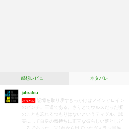
感想レビュー
ネタバレ
jabrafcu
記憶を取り戻すきっかけはメインヒロイン
ネタバレ
のピンチ。王道である。さりとてウルスだった頃
のことも忘れるつもりはないというティグル。誠
実にして自身の気持ちに正直な彼らしい落としど
ころであった。▽1巻から出ていたヴィラン貴族