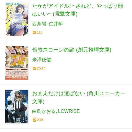
たかがアイドル! ~されど、やっぱり顔
はいい~ (電撃文庫)
西条陽
仁井学
116
倫敦スコーンの謎 (創元推理文庫)
米澤穂信
2537
おまえだけは選ばない (角川スニーカー
文庫)
白鳥かおる
LOWRISE
239