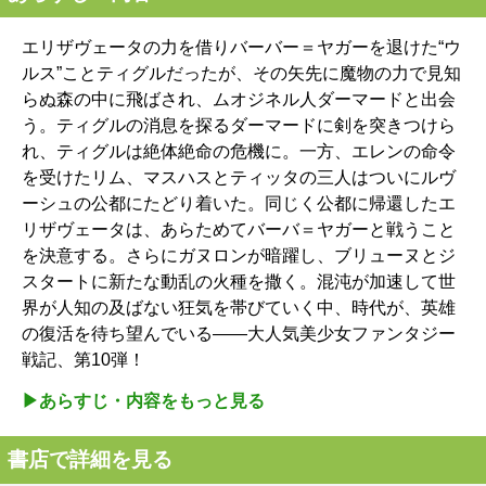
エリザヴェータの力を借りバーバー＝ヤガーを退けた“ウ
ルス”ことティグルだったが、その矢先に魔物の力で見知
らぬ森の中に飛ばされ、ムオジネル人ダーマードと出会
う。ティグルの消息を探るダーマードに剣を突きつけら
れ、ティグルは絶体絶命の危機に。一方、エレンの命令
を受けたリム、マスハスとティッタの三人はついにルヴ
ーシュの公都にたどり着いた。同じく公都に帰還したエ
リザヴェータは、あらためてバーバ＝ヤガーと戦うこと
を決意する。さらにガヌロンが暗躍し、ブリューヌとジ
スタートに新たな動乱の火種を撒く。混沌が加速して世
界が人知の及ばない狂気を帯びていく中、時代が、英雄
の復活を待ち望んでいる――大人気美少女ファンタジー
戦記、第10弾！
▶︎あらすじ・内容をもっと見る
書店で詳細を見る