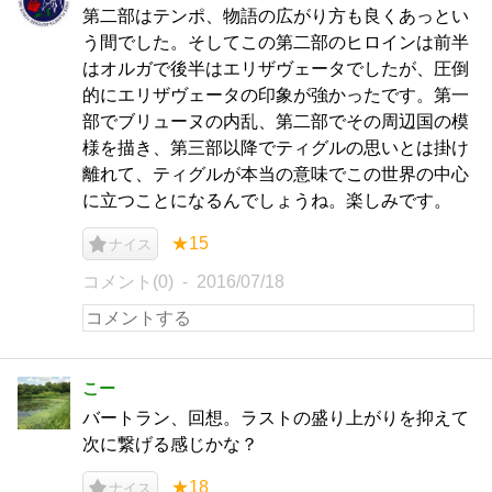
第二部はテンポ、物語の広がり方も良くあっとい
う間でした。そしてこの第二部のヒロインは前半
はオルガで後半はエリザヴェータでしたが、圧倒
的にエリザヴェータの印象が強かったです。第一
部でブリューヌの内乱、第二部でその周辺国の模
様を描き、第三部以降でティグルの思いとは掛け
離れて、ティグルが本当の意味でこの世界の中心
に立つことになるんでしょうね。楽しみです。
★15
ナイス
コメント(0)
2016/07/18
こー
バートラン、回想。ラストの盛り上がりを抑えて
次に繋げる感じかな？
★18
ナイス