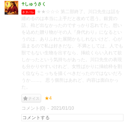
☥しゅうさく
★★☆☆☆ 第二部終了。川口先生は話を
ネタバレ
纏めるのは本当に上手だと改めて思う。銀貨の
話、殆ど出なかったのですっかり忘れてた。想い
を込めた贈り物がその人『身代わり』になるとい
うのは、ありふれた展開かもしれないけど、心が
温まるので私は好きだな。 不満としては、人でも
獣でもない生物を出すなら、挿絵くらい入れて欲
しかったという気持ちがあった。川口先生の表現
も分かりやすいけれど、女性ばかりに挿絵枠を割
く位ならこっちを描くべきだったのではないだろ
うか……。 思う個所はあれど、内容は面白かっ
た。
★4
ナイス
コメント(0)
2021/01/10