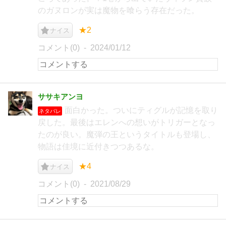
のガヌロンが実は魔物を喰らう存在だった。
★2
ナイス
コメント(0)
2024/01/12
ササキアンヨ
面白かった。ついにティグルが記憶を取り
ネタバレ
戻した。最後はエレンへの想いがトリガーとなっ
たのが良い。魔弾の王というタイトルも登場し、
物語は佳境に近付きつつあるな。
★4
ナイス
コメント(0)
2021/08/29