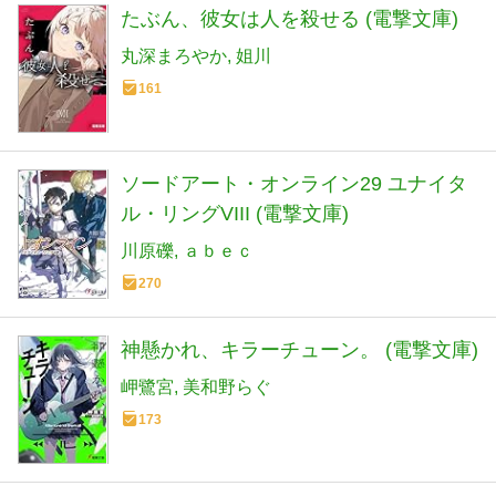
たぶん、彼女は人を殺せる (電撃文庫)
丸深まろやか
姐川
161
ソードアート・オンライン29 ユナイタ
ル・リングVIII (電撃文庫)
川原礫
ａｂｅｃ
270
神懸かれ、キラーチューン。 (電撃文庫)
岬鷺宮
美和野らぐ
173