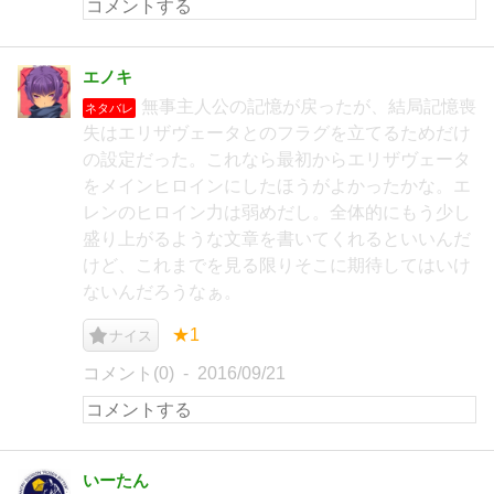
エノキ
無事主人公の記憶が戻ったが、結局記憶喪
ネタバレ
失はエリザヴェータとのフラグを立てるためだけ
の設定だった。これなら最初からエリザヴェータ
をメインヒロインにしたほうがよかったかな。エ
レンのヒロイン力は弱めだし。全体的にもう少し
盛り上がるような文章を書いてくれるといいんだ
けど、これまでを見る限りそこに期待してはいけ
ないんだろうなぁ。
★1
ナイス
コメント(0)
2016/09/21
いーたん