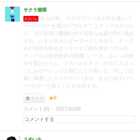
サクラ翡翠
友人の本。 エリザヴェータの力を借りバ
ネタバレ
ーバ=ヤガーを退けた“ウルス”ことティグルだった
が、その矢先に魔物の力で見知らぬ森の中に飛ば
され、ムオジネル人ダーマードと出会う。ティグ
ルの消息を探るダーマードに剣を突きつけられ、
ティグルは絶対絶命の危機に。一方、エレンの命
令を受けたリム、マスハスとティッタの三人はつ
いにルヴーシュの公都にたどり着いた。同じく公
都に帰還したエリザヴェータは、あらためてバー
バ=ヤガーと戦うことを決意する。
★8
ナイス
コメント(0)
2017/10/06
うめいち