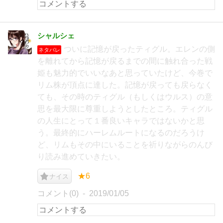
シャルシェ
ついに記憶が戻ったティグル。エレンの側
ネタバレ
を離れてから記憶が戻るまでの間に触れ合った戦
姫も魅力的でいいなあと思っていたけど、今巻で
リム株が頂点に達した。記憶が戻っても戻らなく
ても、その時のティグル（もしくはウルス）の意
思を最大限に尊重しようとしたところ。ティグル
の人生にとって１番良いキャラではないかと思
う。最終的にハーレムルートになるのだろうけ
ど、リムもその中にいることを祈りながらのんび
り読み進めていきたい。
★6
ナイス
コメント(0)
2019/01/05