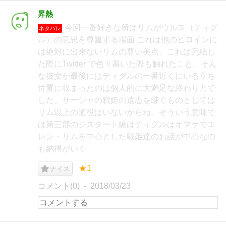
昇熱
今回一番好きな所はリムがウルス（ティグ
ネタバレ
ル）の意思を尊重する場面 これは他のヒロインに
は絶対に出来ないリムの尊い美点。これは完結し
た際にTwitter で色々書いた際も触れたこと。そん
な彼女が最後にはティグルの一番近くにいる立ち
位置に収まったのは個人的に大満足な終わり方で
した。サーシャの戦姫の遺志を継ぐものとしては
リム以上の適役はいないからね。そういう意味で
は第三部のジスタート編はティグルはオマケでエ
レン・リムを中心とした戦姫達のお話が中心なの
も納得がいく
★1
ナイス
コメント(0)
2018/03/23