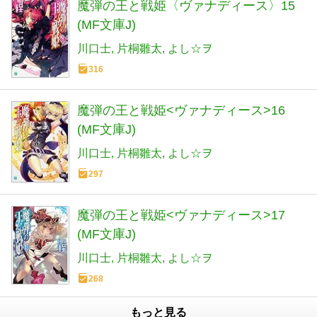
魔弾の王と戦姫〈ヴァナディース〉15
(MF文庫J)
川口士
片桐雛太
よし☆ヲ
316
魔弾の王と戦姫<ヴァナディース>16
(MF文庫J)
川口士
片桐雛太
よし☆ヲ
297
魔弾の王と戦姫<ヴァナディース>17
(MF文庫J)
川口士
片桐雛太
よし☆ヲ
268
もっと見る