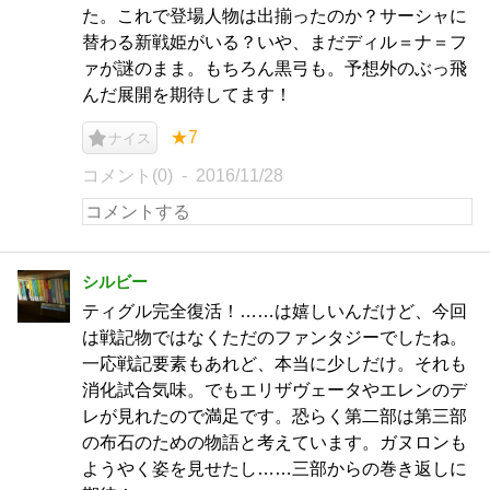
た。これで登場人物は出揃ったのか？サーシャに
替わる新戦姫がいる？いや、まだディル＝ナ＝フ
ァが謎のまま。もちろん黒弓も。予想外のぶっ飛
んだ展開を期待してます！
★7
ナイス
コメント(0)
2016/11/28
シルビー
ティグル完全復活！……は嬉しいんだけど、今回
は戦記物ではなくただのファンタジーでしたね。
一応戦記要素もあれど、本当に少しだけ。それも
消化試合気味。でもエリザヴェータやエレンのデ
レが見れたので満足です。恐らく第二部は第三部
の布石のための物語と考えています。ガヌロンも
ようやく姿を見せたし……三部からの巻き返しに