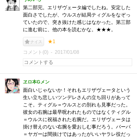
第二部完。エリザヴェータ編でしたね。安定した
面白さでしたが、ウルスが結局ティグルをなぞっ
ていたので、突き抜けた感じはなかった。第三部
に進む前に、他の本を読むかな。★★★。
★1
ナイス
コメント(0)
2017/01/08
ヱロ本Gメン
面白いじゃないか！それもエリザヴェータという
生い立ち悲しいツンデレさんの立ち回りがあって
こそ。ティグル＝ウルスとの別れも見事だった。
彼女の右腕は最早呪われたものではなくティグル
＝ウルスに祝福された右腕だ。エリザヴェータは
掛け替えのない右腕を愛おしむ事だろう。バーバ
＝ヤガーは間抜けではあったがいいヤラレ役だっ