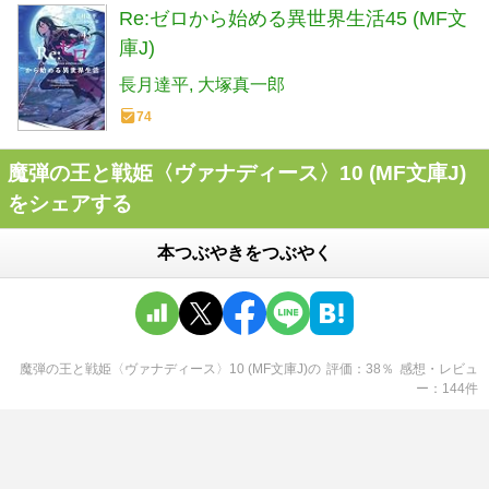
Re:ゼロから始める異世界生活45 (MF文
庫J)
長月達平
大塚真一郎
74
魔弾の王と戦姫〈ヴァナディース〉10 (MF文庫J)
をシェアする
本つぶやきをつぶやく
魔弾の王と戦姫〈ヴァナディース〉10 (MF文庫J)
の
評価
38
％
感想・レビュ
ー
144
件