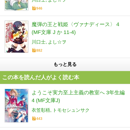
946
魔弾の王と戦姫〈ヴァナディース〉４
(MF文庫 J か 11-4)
川口士
よし☆ヲ
882
もっと見る
この本を読んだ人がよく読む本
ようこそ実力至上主義の教室へ 3年生編
4 (MF文庫J)
衣笠彰梧
トモセシュンサク
443