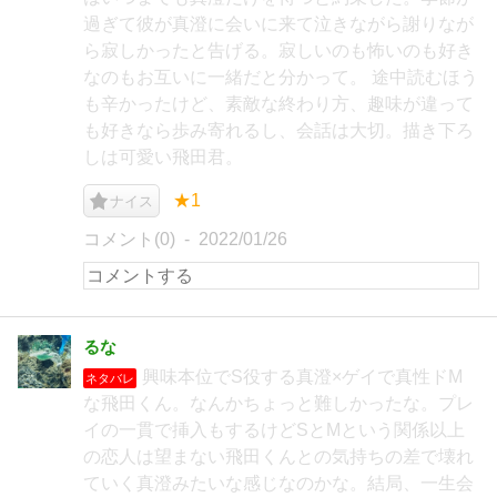
過ぎて彼が真澄に会いに来て泣きながら謝りなが
ら寂しかったと告げる。寂しいのも怖いのも好き
なのもお互いに一緒だと分かって。 途中読むほう
も辛かったけど、素敵な終わり方、趣味が違って
も好きなら歩み寄れるし、会話は大切。描き下ろ
しは可愛い飛田君。
★1
ナイス
コメント(0)
2022/01/26
るな
興味本位でS役する真澄×ゲイで真性ドM
ネタバレ
な飛田くん。なんかちょっと難しかったな。プレ
イの一貫で挿入もするけどSとMという関係以上
の恋人は望まない飛田くんとの気持ちの差で壊れ
ていく真澄みたいな感じなのかな。結局、一生会