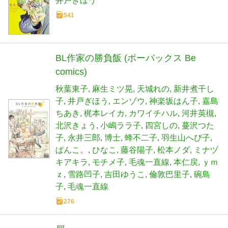
井戸ぎほう
541
BL作家の勝負飯 (ポーバックス Be
comics)
秋葉東子
麻生ミツ晃
天城れの
新井煮干し
子
井戸ぎほう
エンゾウ
神楽坂はん子
嘉島
ちあき
梶本レイカ
カワイチハル
河井英槻
北沢きょう
小嶋ララ子
四宮しの
蔓沢つた
子
永井三郎
博士
蜂不二子
羽生山へび子
ぱんこ。
ひなこ
藤谷陽子
松本ノダ
ミナヅ
キアキラ
モチメ子
毛魂一直線
本仁戻
ｙｍ
ｚ
雪路凹子
吉田ゆうこ
倫敦巴里子
碗島
子
毛魂一直線
276