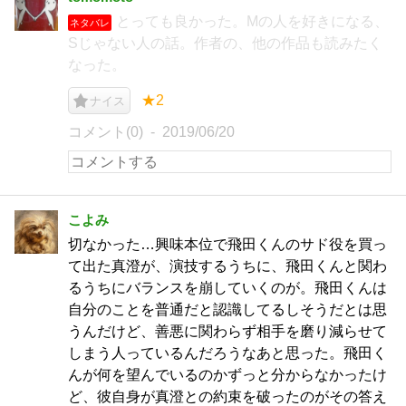
とっても良かった。Mの人を好きになる、
ネタバレ
Sじゃない人の話。作者の、他の作品も読みたく
なった。
★2
ナイス
コメント(0)
2019/06/20
こよみ
切なかった…興味本位で飛田くんのサド役を買っ
て出た真澄が、演技するうちに、飛田くんと関わ
るうちにバランスを崩していくのが。飛田くんは
自分のことを普通だと認識してるしそうだとは思
うんだけど、善悪に関わらず相手を磨り減らせて
しまう人っているんだろうなあと思った。飛田く
んが何を望んでいるのかずっと分からなかったけ
ど、彼自身が真澄との約束を破ったのがその答え