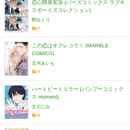
恋心開発実況 (バーズコミックス ラブキ
スボーイズコレクション)
野白ぐり
87
この恋はオフレコで！ (MARBLE
COMICS)
立河あいも
46
ハートビートエラー (バンブーコミック
ス moment)
文川じみ
38