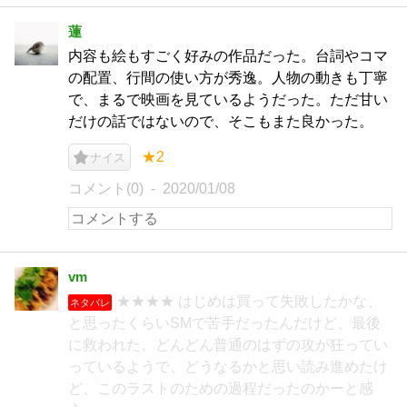
蓮
内容も絵もすごく好みの作品だった。台詞やコマ
の配置、行間の使い方が秀逸。人物の動きも丁寧
で、まるで映画を見ているようだった。ただ甘い
だけの話ではないので、そこもまた良かった。
★2
ナイス
コメント(0)
2020/01/08
vm
★★★★ はじめは買って失敗したかな、
ネタバレ
と思ったくらいSMで苦手だったんだけど、最後
に救われた。どんどん普通のはずの攻が狂ってい
っているようで、どうなるかと思い読み進めたけ
ど、このラストのための過程だったのかーと感