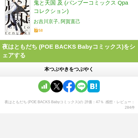
鬼と天国 及 (バンブーコミックス Qpa
コレクション)
お吉川京子
阿賀直己
58
夜はともだち (POE BACKS Babyコミックス)をシ
ェアする
本つぶやきをつぶやく
夜はともだち (POE BACKS Babyコミックス)
の
評価
47
％
感想・レビュー
284
件