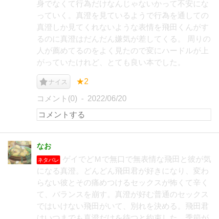
身でなくて行為だけなんじゃないかって不安にな
っていく。真澄を見ているようで行為を通しての
真澄しか見てくれないような表情を飛田くんがす
るのに真澄はだんだん嫌気が差してくる。 周りの
人が薦めてるのをよく見たので変にハードルが上
がっていたけれど、とても良い本でした。
★2
ナイス
コメント(0)
2022/06/20
なお
ゲイでどＭで無口で無表情な飛田と彼が気
ネタバレ
になる真澄。どんどん飛田君が好きになり、変わ
らない彼とその痛めつけるセックスが怖くて辛く
て、バランスを崩す。真澄が好む普通のセックス
ではいけない飛田がいて、別れを決める。飛田君
はいつまでも真澄だけを待つと約束した。季節が