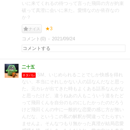
いに来てくれるの待つって言った飛田の方が約束
破って真澄に会いに来た。愛情なのか依存なの
か？
★3
ナイス
コメント(0)
2021/09/24
二十五
SM、いじめられることでしか快感を得れ
ネタバレ
ない、本当にそれしかない人の話なんだなと思っ
た。元カレが出てきた時もよくある話系なんかな
と思ったけど、違うねあの人もこういう道をたど
って飛田くんを自分のものにしたかったのだろう
けど飛田くんの中に一般的な恋愛の感じ方が無い
んだな、というこの私の解釈が間違ってたらすい
ませんよ。そんなつもり無かった真澄が結局恋愛