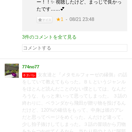
ー！！✨ 視聴したけど、まっじで良かっ
たです……💕
★1
08/21 23:48
ナイス
3件のコメントを全て見る
774no77
女友達と『メタモルフォーゼの縁側』の話
ネタバレ
をしていて教えてもらった。ＢＬというジャンル
をほとんど読んだことのない僕としては、なんだ
ろうな、もっと来いって思ってしまった。 ３話の
終わりに、ベランダから飛田が贈り物を投げるん
だけど、120%の確信をもって、中身は彼のアレ
だと思ってページをめくった。んだけど違って、
少し拍子抜けしてしまった。３話の冒頭から刃物
をちらつかせてくるから、当たり前のように阿部