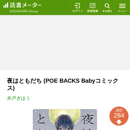
ログイン
新規登録
本を探
夜はともだち (POE BACKS Babyコミック
ス)
井戸ぎほう
感想
284