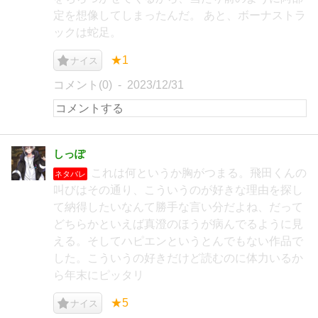
定を想像してしまったんだ。 あと、ボーナストラ
ックは蛇足。
★1
ナイス
コメント(0)
2023/12/31
しっぽ
これは何というか胸がつまる。飛田くんの
ネタバレ
叫びはその通り、こういうのが好きな理由を探し
て納得したいなんて勝手な言い分だよね、だって
どちらかといえば真澄のほうが病んでるように見
える。そしてハピエンというとんでもない作品で
した。こういうの好きだけど読むのに体力いるか
ら年末にピッタリ
★5
ナイス