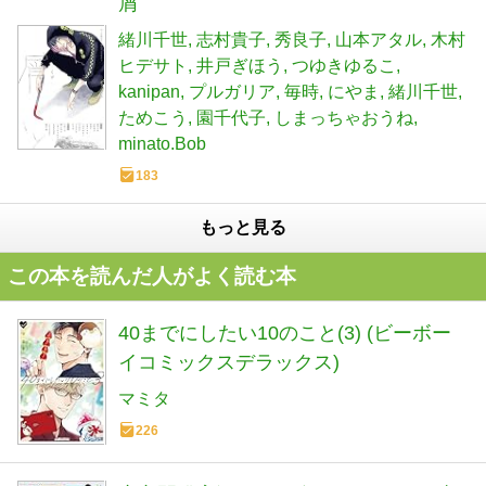
屑
緒川千世
志村貴子
秀良子
山本アタル
木村
ヒデサト
井戸ぎほう
つゆきゆるこ
kanipan
プルガリア
毎時
にやま
緒川千世
ためこう
園千代子
しまっちゃおうね
minato.Bob
183
もっと見る
この本を読んだ人がよく読む本
40までにしたい10のこと(3) (ビーボー
イコミックスデラックス)
マミタ
226