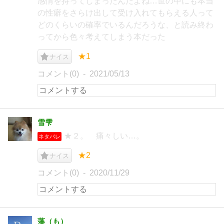
感情を持ってしまったんだよね…世の中にも本当
の性癖をさらけ出して受け入れてもらえる人って
どのくらいの確率でいるんだろうな、と読み終わ
ってから色々考えてしまう本だった
★1
ナイス
コメント(0)
2021/05/13
雪雫
★２。 痛々しい…。
ネタバレ
★2
ナイス
コメント(0)
2020/11/29
藻（も）