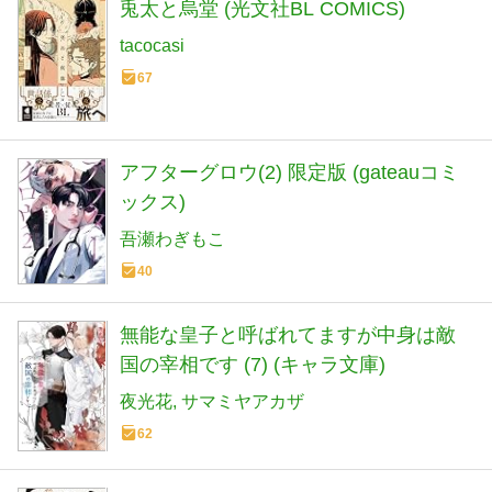
兎太と烏堂 (光文社BL COMICS)
tacocasi
67
アフターグロウ(2) 限定版 (gateauコミ
ックス)
吾瀬わぎもこ
40
無能な皇子と呼ばれてますが中身は敵
国の宰相です (7) (キャラ文庫)
夜光花
サマミヤアカザ
62