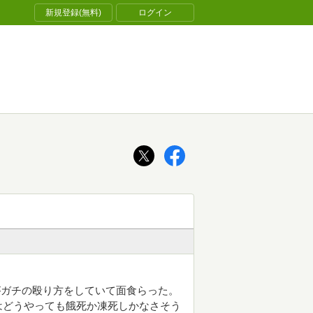
新規登録(無料)
ログイン
がガチの殴り方をしていて面食らった。
はどうやっても餓死か凍死しかなさそう