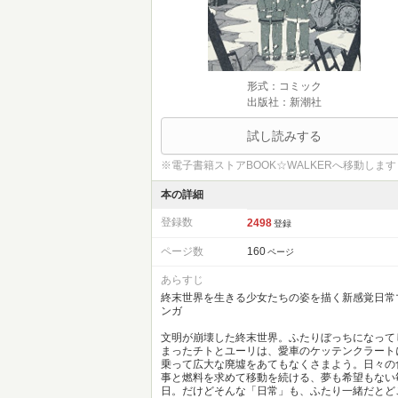
形式：コミック
出版社：新潮社
試し読みする
※電子書籍ストアBOOK☆WALKERへ移動します
本の詳細
登録数
2498
登録
ページ数
160
ページ
あらすじ
終末世界を生きる少女たちの姿を描く新感覚日常
ンガ
文明が崩壊した終末世界。ふたりぼっちになって
まったチトとユーリは、愛車のケッテンクラート
乗って広大な廃墟をあてもなくさまよう。日々の
事と燃料を求めて移動を続ける、夢も希望もない
日。だけどそんな「日常」も、ふたり一緒だとど