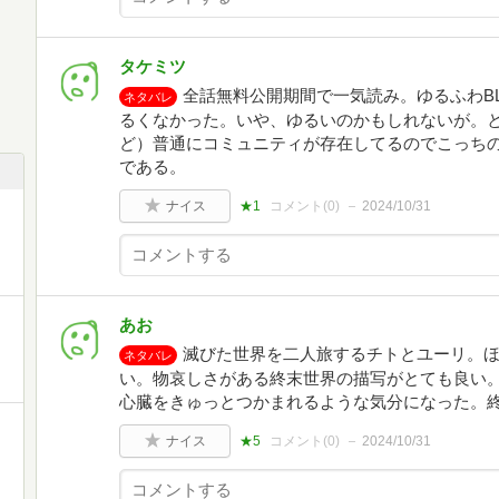
タケミツ
全話無料公開期間で一気読み。ゆるふわBL
ネタバレ
るくなかった。いや、ゆるいのかもしれないが。とい
ど）普通にコミュニティが存在してるのでこっち
である。
ナイス
★1
コメント(
0
)
2024/10/31
あお
滅びた世界を二人旅するチトとユーリ。
ネタバレ
い。物哀しさがある終末世界の描写がとても良い
心臓をきゅっとつかまれるような気分になった。
ナイス
★5
コメント(
0
)
2024/10/31