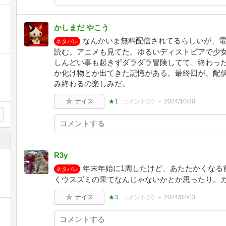
かしまだ やこう
なんかいま無料配信されてるらしいが、
ネタバレ
読む。アニメも見てた。ゆるいディストピアで少
しんどい事も起きずダラダラ冒険してて、終わっ
か化け物とか出てきた記憶がある。最終回が、配
み終わるの楽しみだ。
ナイス
★1
コメント(
0
)
2024/10/30
R3y
年末年始に1周したけど、あたたかくなる
ネタバレ
くウスズミの果てなんじゃないかとか思ったり。
ナイス
★3
コメント(
0
)
2024/02/03