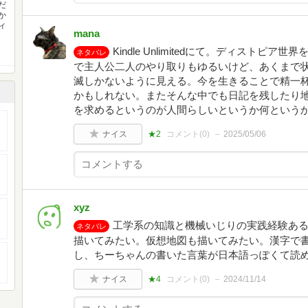
だ
か
ィ
mana
Kindle Unlimitedにて。ディスト
ネタバレ
で主人公二人のやり取りもゆるいけど、あくまで
滅しかないように見える。今を生きることで精一
かもしれない。またそんな中でも日記を残したり
を求めるというのが人間らしいというか何という
ナイス
★2
コメント(
0
)
2025/05/06
xyz
工学系の知識と機械いじりの実践経験あ
ネタバレ
描いてみたい。仮想地図も描いてみたい。漢字で
し、ちーちゃんの書いた言葉が日本語っぽくて読
ナイス
★4
コメント(
0
)
2024/11/14