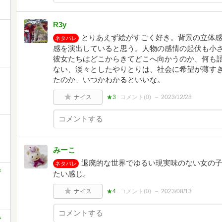
R3y
とりあえず絵がすごく好き。背景の立体
ネタバレ
感を演出していると思う。人物の感情の起伏も小
彼女たちはどこからきてどこへ向かうのか、何も
ない、淡々としたやりとりは、社会に希望が薄す
たのか、いつかわかるといいな。
ナイス
★3
コメント(
0
)
2023/12/28
みーこ
退廃的な世界でゆるい現実味のない女の
ネタバレ
キ
たい感じ。
ナイス
★4
コメント(
0
)
2023/08/13
キ