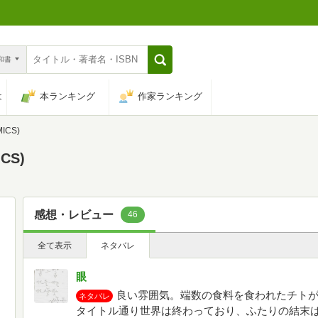
n和書
は
本ランキング
作家ランキング
ICS)
CS)
感想・レビュー
46
全て表示
ネタバレ
眼
良い雰囲気。端数の食料を食われたチト
ネタバレ
タイトル通り世界は終わっており、ふたりの結末