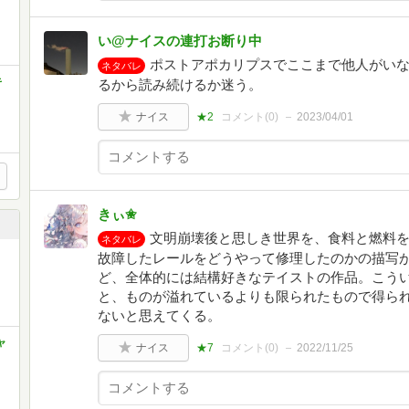
い@ナイスの連打お断り中
ポストアポカリプスでここまで他人がい
ネタバレ
キ
るから読み続けるか迷う。
ナイス
★2
コメント(
0
)
2023/04/01
きぃ✬
文明崩壊後と思しき世界を、食料と燃料
ネタバレ
故障したレールをどうやって修理したのかの描写
ど、全体的には結構好きなテイストの作品。こう
と、ものが溢れているよりも限られたもので得ら
ないと思えてくる。
ャ
ナイス
★7
コメント(
0
)
2022/11/25