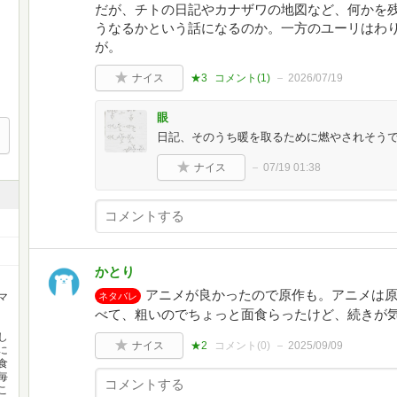
だが、チトの日記やカナザワの地図など、何かを
うなるかという話になるのか。一方のユーリはわ
が。
ナイス
★3
コメント(
1
)
2026/07/19
眼
日記、そのうち暖を取るために燃やされそう
ナイス
07/19 01:38
かとり
アニメが良かったので原作も。アニメは
マ
ネタバレ
べて、粗いのでちょっと面食らったけど、続きが
し
ナイス
★2
コメント(
0
)
2025/09/09
に
食
毎
こ