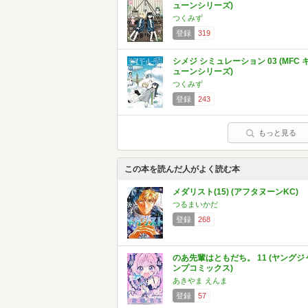
ューンシリーズ)
つくみず
登録
319
シメジ シミュレーション 03 (MFC 
ューンシリーズ)
つくみず
登録
243
もっと見る
この本を読んだ人がよく読む本
メダリスト(15) (アフタヌーンKC)
つるまいかだ
登録
268
のあ先輩はともだち。 11 (ヤングジ
ンプコミックス)
あきやま えんま
登録
57