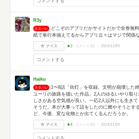
R3y
どこぞのアプリだかサイトだかで全巻無
ネタバレ
紙で単行本揃えてるからアプリ云々はマジで関係
ナイス
★2
コメント(
0
)
2024/11/05
Haiku
1〜8話「街灯」を収録。文明が崩壊した
ネタバレ
ユーリの旅路を描いた作品。2人のゆるいやり取り
しさがある空気感が良い。一応2人以外にも生きて
そうだ。本が大事って話をしたのに燃やそうとす
ど、今後、変な化物とか出てくるんだろうか。
ナイス
★4
コメント(
0
)
2024/11/05