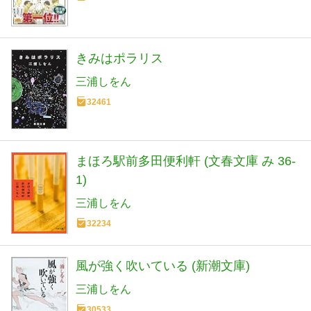
きみはポラリス
三浦しをん
32461
まほろ駅前多田便利軒 (文春文庫 み 36-
1)
三浦しをん
32234
風が強く吹いている (新潮文庫)
三浦しをん
30533