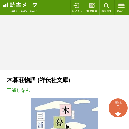
ログイン
新規登録
本を探
木暮荘物語 (祥伝社文庫)
三浦しをん
感想
8