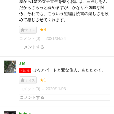
屋から1階の女子大生を覗くお話は、三浦しをん
だからさらっと読めますが、かなり不気味な関
係。それでも、こういう短編は読書の楽しさを改
めて感じさせてくれます。
★4
ナイス
コメント(0)
2021/04/24
J M
ぼろアパートと変な住人。あたたかく。
ネタバレ
★1
ナイス
コメント(0)
2020/11/03
jorio_s