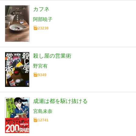
カフネ
阿部暁子
23238
殺し屋の営業術
野宮有
9349
成瀬は都を駆け抜ける
宮島未奈
12741