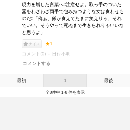
現力を増した言葉へ::注意せよ。取っ手のついた
器をわざわざ両手で包み持つような女は食わせも
のだ::「俺ぁ、飯が食えてたまに笑えりゃ、それ
でいい。そうやって死ぬまで生きられりゃいいな
と思うよ」
★1
ナイス
コメント(0)
日付不明
最初
1
最後
全8件中 1-8 件を表示