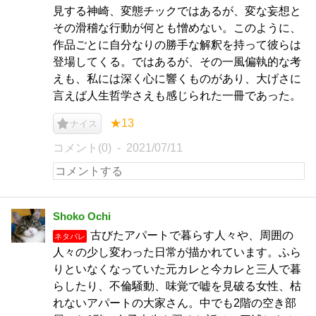
見する神崎、変態チックではあるが、変な妄想と
その滑稽な行動が何とも憎めない。このように、
作品ごとに自分なりの勝手な解釈を持って彼らは
登場してくる。ではあるが、その一風偏執的な考
えも、私には深く心に響くものがあり、大げさに
言えば人生哲学さえも感じられた一冊であった。
★13
ナイス
コメント(0)
2021/07/11
Shoko Ochi
古びたアパートで暮らす人々や、周囲の
ネタバレ
人々の少し変わった日常が描かれています。ふら
りといなくなっていた元カレと今カレと三人で暮
らしたり、不倫騒動、味覚で嘘を見破る女性、枯
れないアパートの大家さん。中でも2階の空き部