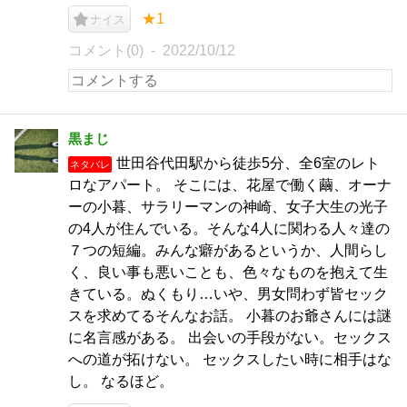
★1
ナイス
コメント(0)
2022/10/12
黒まじ
世田谷代田駅から徒歩5分、全6室のレト
ネタバレ
ロなアパート。 そこには、花屋で働く繭、オーナ
ーの小暮、サラリーマンの神崎、女子大生の光子
の4人が住んでいる。そんな4人に関わる人々達の
７つの短編。みんな癖があるというか、人間らし
く、良い事も悪いことも、色々なものを抱えて生
きている。ぬくもり…いや、男女問わず皆セック
スを求めてるそんなお話。 小暮のお爺さんには謎
に名言感がある。 出会いの手段がない。セックス
への道が拓けない。 セックスしたい時に相手はな
し。 なるほど。