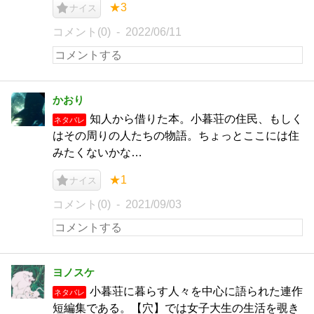
★3
ナイス
コメント(0)
2022/06/11
かおり
知人から借りた本。小暮荘の住民、もしく
ネタバレ
はその周りの人たちの物語。ちょっとここには住
みたくないかな…
★1
ナイス
コメント(0)
2021/09/03
ヨノスケ
小暮荘に暮らす人々を中心に語られた連作
ネタバレ
短編集である。【穴】では女子大生の生活を覗き