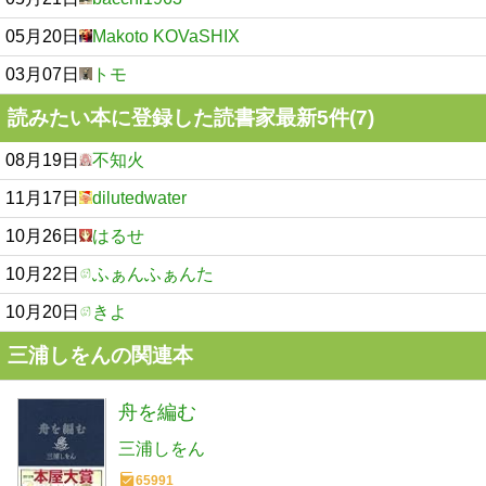
05月20日
Makoto KOVaSHIX
03月07日
トモ
読みたい本に登録した読書家最新5件(7)
08月19日
不知火
11月17日
dilutedwater
10月26日
はるせ
10月22日
ふぁんふぁんた
10月20日
きよ
三浦しをんの関連本
舟を編む
三浦しをん
65991