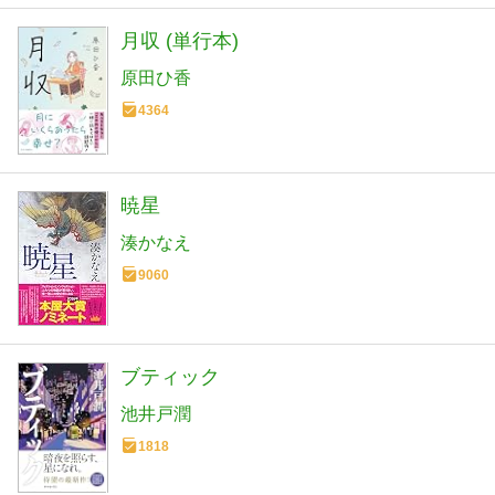
月収 (単行本)
原田ひ香
4364
暁星
湊かなえ
9060
ブティック
池井戸潤
1818