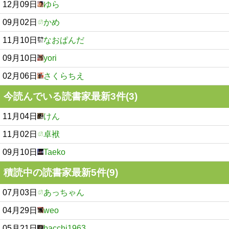
12月09日
ゆら
09月02日
かめ
11月10日
なおぱんだ
09月10日
yori
02月06日
さくらちえ
今読んでいる読書家最新3件(3)
11月04日
けん
11月02日
卓袱
09月10日
Taeko
積読中の読書家最新5件(9)
07月03日
あっちゃん
04月29日
weo
05月21日
bacchi1963