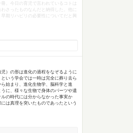
一冊。今日の育児で言われているコトは
合わさったものなんだと納得した。他に
、早期リハビリの必要性についてだと興
胎児）の形は進化の過程をなぞるように
、という学会では一時は完全に葬り去ら
から始まり、進化生物学、脳科学と進
ように、様々な生物で身体のパーツや遺
ケルの時代には分からなかった事実か
際には真理を突いたものであったという