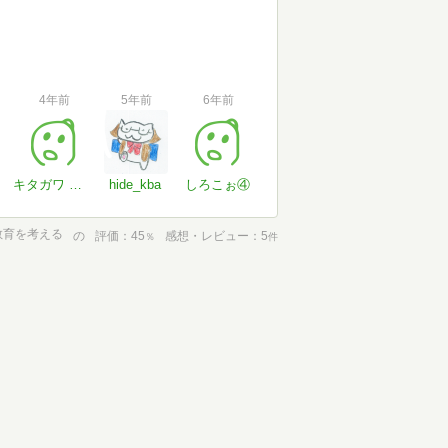
4年前
5年前
6年前
キタガワ ワタル
hide_kba
しろこぉ④
教育を考える
の
評価
45
感想・レビュー
5
％
件