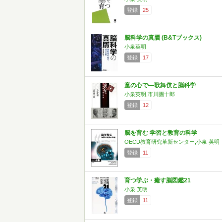
登録
25
脳科学の真贋 (B&Tブックス)
小泉英明
登録
17
童の心で―歌舞伎と脳科学
小泉英明,市川團十郎
登録
12
脳を育む 学習と教育の科学
OECD教育研究革新センター,小泉 英明
登録
11
育つ学ぶ・癒す脳図鑑21
小泉 英明
登録
11