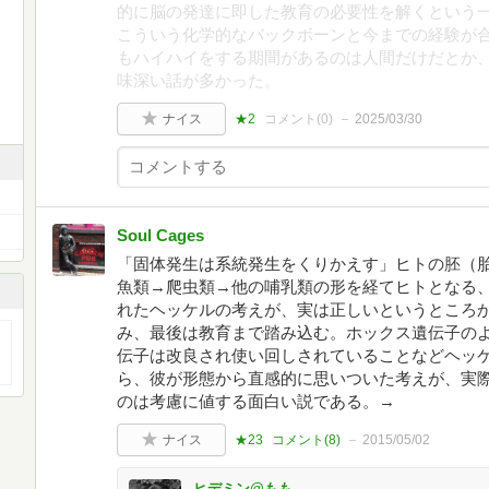
的に脳の発達に即した教育の必要性を解くという
こういう化学的なバックボーンと今までの経験が
もハイハイをする期間があるのは人間だけだとか
味深い話が多かった。
ナイス
★2
コメント(
0
)
2025/03/30
Soul Cages
「固体発生は系統発生をくりかえす」ヒトの胚（
魚類→爬虫類→他の哺乳類の形を経てヒトとなる
れたヘッケルの考えが、実は正しいというところ
み、最後は教育まで踏み込む。ホックス遺伝子の
伝子は改良され使い回しされていることなどヘッ
ら、彼が形態から直感的に思いついた考えが、実
のは考慮に値する面白い説である。→
ナイス
★23
コメント(
8
)
2015/05/02
ヒデミン@もも