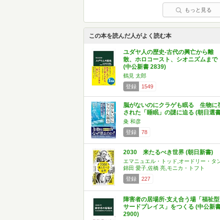
もっと見る
この本を読んだ人がよく読む本
ユダヤ人の歴史-古代の興亡から離
散、ホロコースト、シオニズムまで
(中公新書 2839)
鶴見 太郎
登録
1549
脳がないのにクラゲも眠る 生物に
された「睡眠」の謎に迫る (朝日選書
粂 和彦
登録
78
2030 来たるべき世界 (朝日新書)
エマニュエル・トッド,オードリー・タン
錦田 愛子,佐橋 亮,モニカ・トフト
登録
227
障害者の居場所-支え合う場「福祉型
サードプレイス」をつくる (中公新
2900)