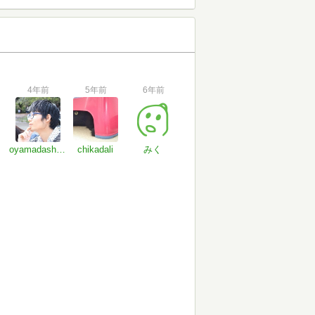
4年前
5年前
6年前
oyamadashokiti
chikadali
みく