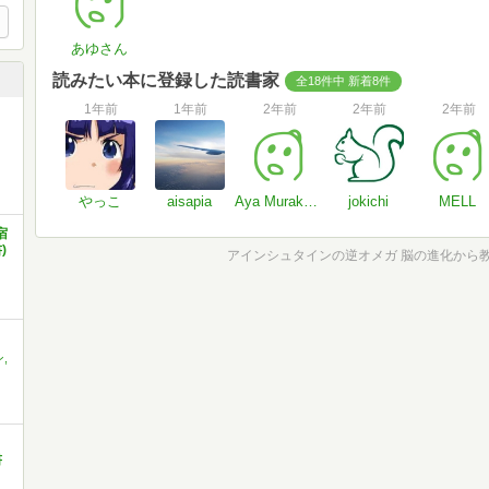
あゆさん
読みたい本に登録した読書家
全18件中 新着8件
1年前
1年前
2年前
2年前
2年前
やっこ
aisapia
Aya Murakami
jokichi
MELL
宿
)
アインシュタインの逆オメガ 脳の進化から
,
書