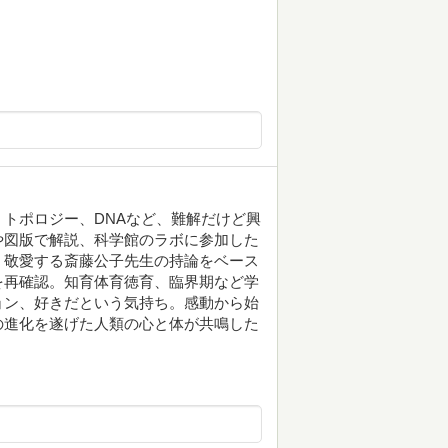
トポロジー、DNAなど、難解だけど興
や図版で解説、科学館のラボに参加した
、敬愛する斎藤公子先生の持論をベース
を再確認。知育体育徳育、臨界期など学
ョン、好きだという気持ち。感動から始
の進化を遂げた人類の心と体が共鳴した