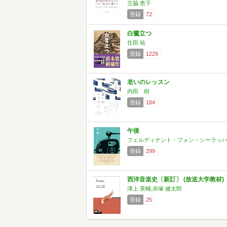
立脇 恵子
登録
72
白鷺立つ
住田 祐
登録
1229
老いのレッスン
内田 樹
登録
184
午後
フェルディナント・フォン・シーラッ
登録
299
西洋音楽史〔新訂〕 (放送大学教材)
津上 英輔,赤塚 健太郎
登録
25