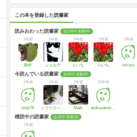
この本を登録した読書家
読みおわった読書家
全23件中 新着8件
1年前
1年前
2年前
2年前
2年前
助作
シェルテ
らいち
らいち
sin-ryu
今読んでいる読書家
全4件中 新着4件
2年前
2年前
3年前
10年前
ima176
シリウスへ行きたい
Mark
arukusakanakun
積読中の読書家
全1件中 新着1件
7年前