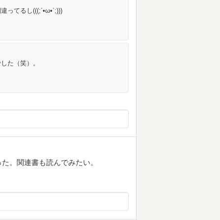
(((;´•ω•`;)))
でした（笑）。
った。関連書も読んでみたい。