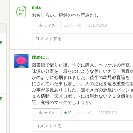
mita
おもしろい。類似の本を読みたし
ナイス
コメント(
0
)
2015/03/10
書
ゆめにこ
図書館で借りた後、すぐに購入。ヘッケルの考察、
味深い分野を、息をのむような美しいカラー写真
かのように心掴まれました。後半の幼児教育論を
にされていた事も嬉しい。人の進化を辿る重要性
ぶ事が多数ありました。逆オメガの源泉はパッシ
まる情動。天才ロボットには現れない？３８億年
主
証、究極のマークでしょうか。
ナイス
★40
コメント(
0
)
2015/01/12