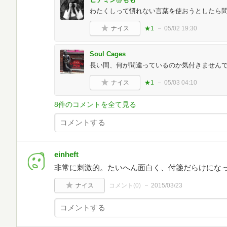
わたくしって慣れない言葉を使おうとしたら間違ってるし
ナイス
★1
05/02 19:30
Soul Cages
長い間、何が間違っているのか気付きません
ナイス
★1
05/03 04:10
8件のコメントを全て見る
einheft
非常に刺激的。たいへん面白く、付箋だらけにな
ナイス
コメント(
0
)
2015/03/23