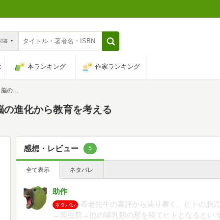
n和書
は
本ランキング
作家ランキング
を考える
脳の進化から教育を考える
感想・レビュー
5
全て表示
ネタバレ
助作
養老先生の書評から辿り着く。ヒトの胎
ネタバレ
→爬虫類→他の哺乳類の形を経てヒトとなるとい