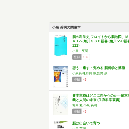
小泉 英明の関連本
脳の科学史 フロイトから脳地図、Ｍ
ＲＩへ 角川ＳＳＣ新書 (角川SSC新
122)
小泉 英明
登録
106
恋う・癒す・究める 脳科学と芸術
小泉英明,野田 燎,舘野 泉
登録
48
資本主義はどこに向かうのか―資本
義と人間の未来 (生存科学叢書)
堀内 勉,小泉 英明
登録
43
脳は出会いで育つ
小泉 英明