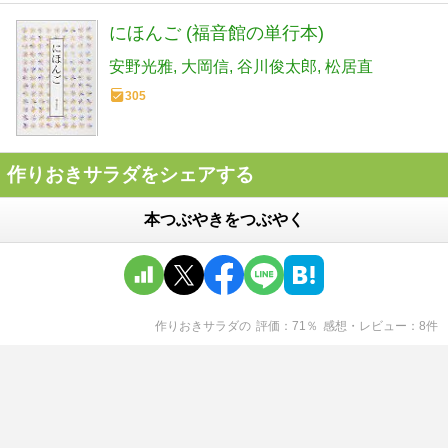
にほんご (福音館の単行本)
安野光雅
大岡信
谷川俊太郎
松居直
305
作りおきサラダをシェアする
本つぶやきをつぶやく
作りおきサラダ
の
評価
71
％
感想・レビュー
8
件