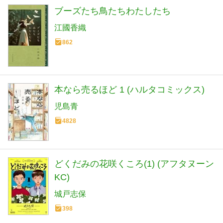
ブーズたち鳥たちわたしたち
江國香織
862
本なら売るほど 1 (ハルタコミックス)
児島青
4828
どくだみの花咲くころ(1) (アフタヌーン
KC)
城戸志保
398