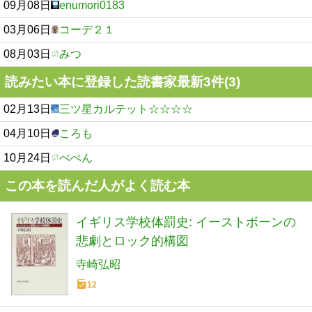
09月08日
enumori0183
03月06日
コーデ２１
08月03日
みつ
読みたい本に登録した読書家最新3件(3)
02月13日
三ツ星カルテット☆☆☆☆
04月10日
ころも
10月24日
ぺぺん
この本を読んだ人がよく読む本
イギリス学校体罰史: イーストボーンの
悲劇とロック的構図
寺崎弘昭
12