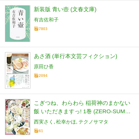
新装版 青い壺 (文春文庫)
有吉佐和子
7803
あさ酒 (単行本文芸フィクション)
原田ひ香
2094
こぎつね、わらわら 稲荷神のまかない
飯 いただきますっ! 1巻 (ZERO-SUMコ
ミックス)
西実さく
松幸かほ
テクノサマタ
61