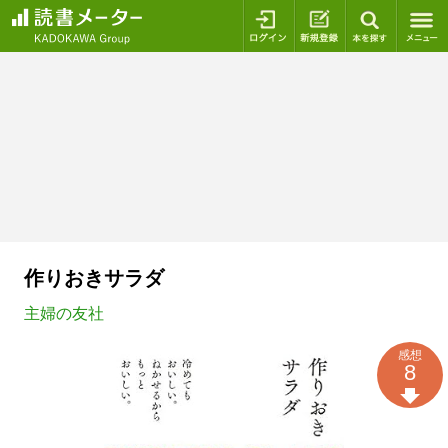
ログイン
新規登録
本を探
作りおきサラダ
主婦の友社
感想
8