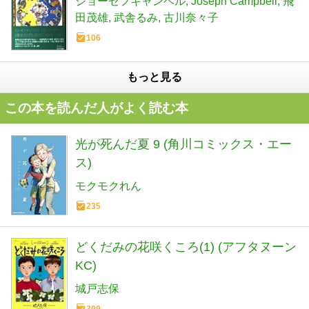
ジョーゼフキャンベル
Joseph Campbell
飛
田茂雄
武舎るみ
古川奈々子
106
もっと見る
この本を読んだ人がよく読む本
光が死んだ夏 9 (角川コミックス・エー
ス)
モクモクれん
235
どくだみの花咲くころ(1) (アフタヌーン
KC)
城戸志保