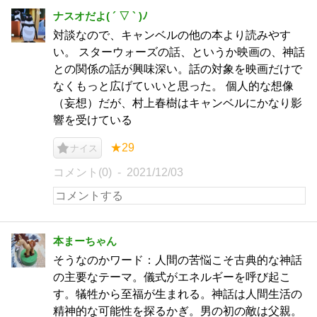
ナスオだよ( ´ ▽ ` )ﾉ
対談なので、キャンベルの他の本より読みやす
い。 スターウォーズの話、というか映画の、神話
との関係の話が興味深い。話の対象を映画だけで
なくもっと広げていいと思った。 個人的な想像
（妄想）だが、村上春樹はキャンベルにかなり影
響を受けている
★29
ナイス
コメント(0)
2021/12/03
本まーちゃん
そうなのかワード：人間の苦悩こそ古典的な神話
の主要なテーマ。儀式がエネルギーを呼び起こ
す。犠牲から至福が生まれる。神話は人間生活の
精神的な可能性を探るかぎ。男の初の敵は父親。