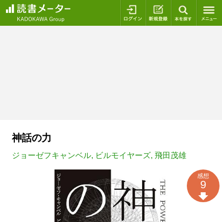
ログイン
新規登録
本を探
神話の力
ジョーゼフキャンベル
,
ビルモイヤーズ
,
飛田茂雄
感想
9