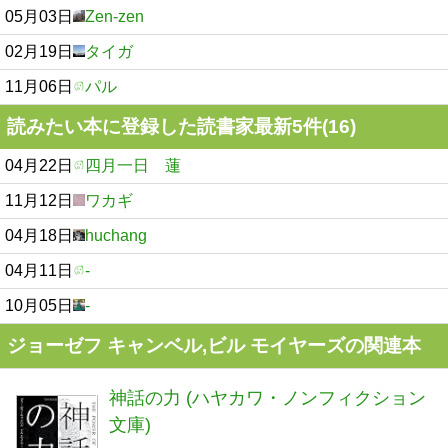
05月03日
Zen-zen
02月19日
タイガ
11月06日
パル
読みたい本に登録した読書家最新5件(16)
04月22日
四月一日 蓮
11月12日
ワカギ
04月18日
huchang
04月11日
-
10月05日
-
ジョーゼフ キャンベル,ビル モイヤーズの関連本
神話の力 (ハヤカワ・ノンフィクション
文庫)