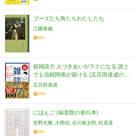
ブーズたち鳥たちわたしたち
江國香織
862
超雑談力 人づきあいがラクになる 誰と
でも信頼関係が築ける (五百田達成の話
し方シリーズ)
五百田達成
3067
にほんご (福音館の単行本)
安野光雅
大岡信
谷川俊太郎
松居直
305