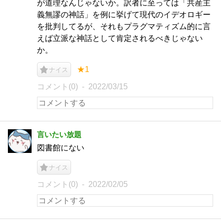
が道理なんじゃないか。訳者に至っては「共産主
義無謬の神話」を例に挙げて現代のイデオロギー
を批判してるが、それもプラグマティズム的に言
えば立派な神話として肯定されるべきじゃない
か。
★1
ナイス
コメント(0)
2022/03/15
言いたい放題
図書館にない
ナイス
コメント(0)
2022/02/05