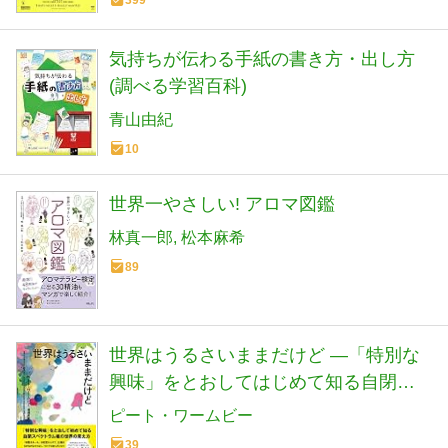
399
気持ちが伝わる手紙の書き方・出し方
(調べる学習百科)
青山由紀
10
世界一やさしい! アロマ図鑑
林真一郎
松本麻希
89
世界はうるさいままだけど ―「特別な
興味」をとおしてはじめて知る自閉ス
ペクトラム者の世界の見え方
ピート・ワームビー
39