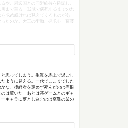
れるや、周辺国との同盟維持を確認し、
川まで至る。32歳で病死するまでのわ
のを求め続ければ見えてくるものがあ
なったのか。大王の衝動、探求心、葛藤
」と思ってしまう。生涯を馬上で過ごし
んだように見える。一代でここまでした
のかな。後継者を定めず死んだのは痛恨
たのは驚いた。あとは某ゲームとのギャ
、一キャラに落とし込むのは至難の業の