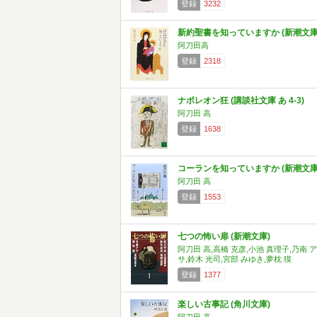
登録
3232
新約聖書を知っていますか (新潮文庫
阿刀田高
登録
2318
ナポレオン狂 (講談社文庫 あ 4-3)
阿刀田 高
登録
1638
コーランを知っていますか (新潮文庫
阿刀田 高
登録
1553
七つの怖い扉 (新潮文庫)
阿刀田 高,高橋 克彦,小池 真理子,乃南 ア
サ,鈴木 光司,宮部 みゆき,夢枕 獏
登録
1377
楽しい古事記 (角川文庫)