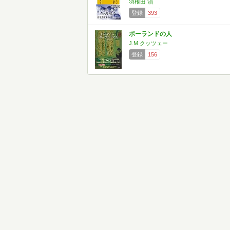
羽根田 治
登録
393
ポーランドの人
J.M.クッツェー
登録
156