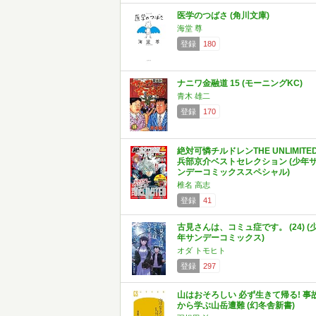
医学のつばさ (角川文庫)
海堂 尊
登録
180
ナニワ金融道 15 (モーニングKC)
青木 雄二
登録
170
絶対可憐チルドレンTHE UNLIMITE
兵部京介ベストセレクション (少年
ンデーコミックススペシャル)
椎名 高志
登録
41
古見さんは、コミュ症です。 (24) (
年サンデーコミックス)
オダ トモヒト
登録
297
山はおそろしい 必ず生きて帰る! 事
から学ぶ山岳遭難 (幻冬舎新書)