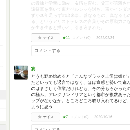
の鍛錬と学問に励み、友情を育む。父王が暗殺さ
遠征軍を率いて東方ペルシャを討ち、遥かインダス
ずか20年足らずの出来事。善なるもの、真なるも
る、というアリストテレスの言葉がその原動力に
が生き生きと描かれ、引き込まれた。
ナイス
★11
コメント(
0
)
2022/02/24
宴
どうも勤め始めると「こんなブラック上司は嫌だ
たといっても過言ではなく、ほぼ直感と勢いで進
のはまさしく偉業だけれども、その分もろかった
の極み。アレクサンドリアという都市が複数あっ
ップがなかなか。ところどころ取り入れてるけど
ように思う
ナイス
★7
コメント(
0
)
2020/10/16