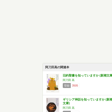
阿刀田高の関連本
旧約聖書を知っていますか (新潮文庫
阿刀田 高
登録
3505
ギリシア神話を知っていますか (新
文庫)
阿刀田 高