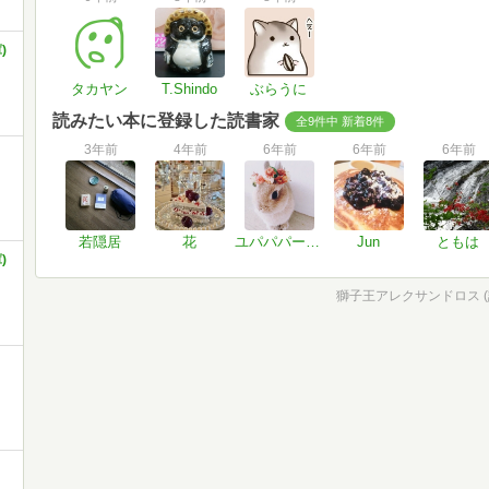
)
タカヤン
T.Shindo
ぶらうに
読みたい本に登録した読書家
全9件中 新着8件
3年前
4年前
6年前
6年前
6年前
若隠居
花
ユパパパーーーン
Jun
ともは
)
獅子王アレクサンドロス (