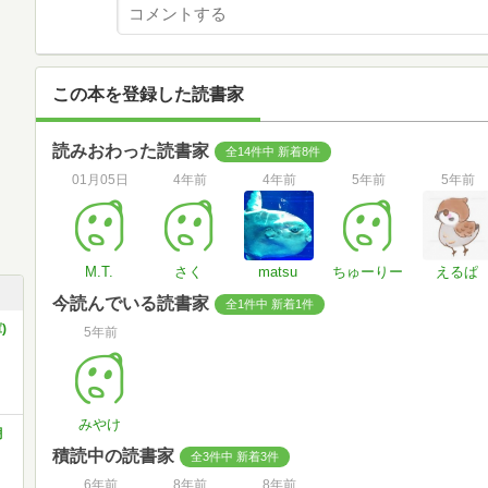
この本を登録した読書家
読みおわった読書家
全14件中 新着8件
01月05日
4年前
4年前
5年前
5年前
M.T.
さく
matsu
ちゅーりー
えるぱ
今読んでいる読書家
全1件中 新着1件
)
5年前
みやけ
潮
積読中の読書家
全3件中 新着3件
6年前
8年前
8年前