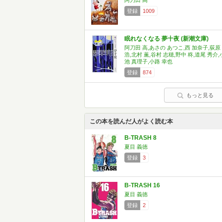
阿刀田 高
登録
1009
眠れなくなる 夢十夜 (新潮文庫)
阿刀田 高,あさの あつこ,西 加奈子,荻原
浩,北村 薫,谷村 志穂,野中 柊,道尾 秀介,
池 真理子,小路 幸也
登録
874
もっと見る
この本を読んだ人がよく読む本
B-TRASH 8
夏目 義徳
登録
3
B-TRASH 16
夏目 義徳
登録
2