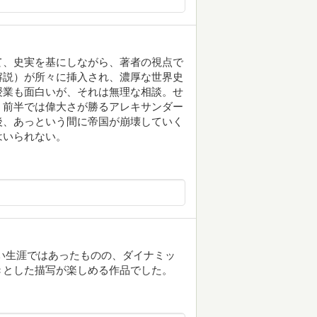
て、史実を基にしながら、著者の視点で
解説）が所々に挿入され、濃厚な世界史
授業も面白いが、それは無理な相談。せ
。前半では偉大さが勝るアレキサンダー
後、あっという間に帝国が崩壊していく
はいられない。
い生涯ではあったものの、ダイナミッ
きとした描写が楽しめる作品でした。