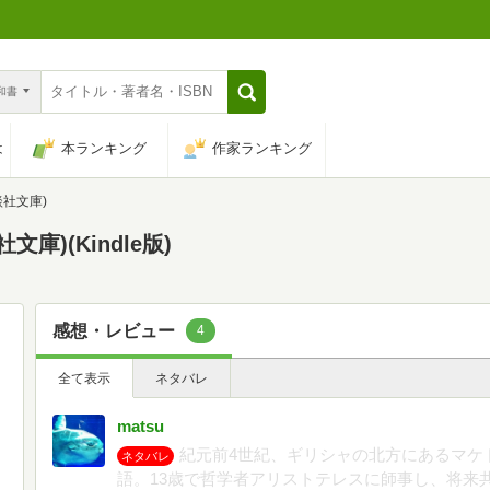
n和書
は
本ランキング
作家ランキング
談社文庫)
庫)(Kindle版)
感想・レビュー
4
全て表示
ネタバレ
matsu
紀元前4世紀、ギリシャの北方にあるマケ
ネタバレ
語。13歳で哲学者アリストテレスに師事し、将来