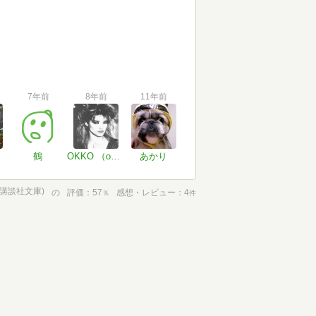
7年前
8年前
11年前
鶴
OKKO （o▽n）v 終活中
あかり
講談社文庫)
の
評価
57
感想・レビュー
4
％
件