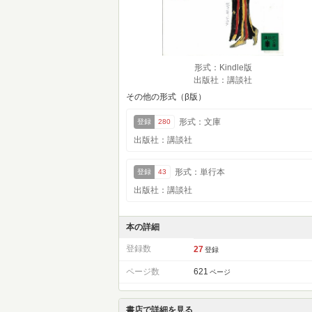
形式：Kindle版
出版社：講談社
その他の形式（β版）
形式：文庫
登録
280
出版社：講談社
形式：単行本
登録
43
出版社：講談社
本の詳細
登録数
27
登録
ページ数
621
ページ
書店で詳細を見る