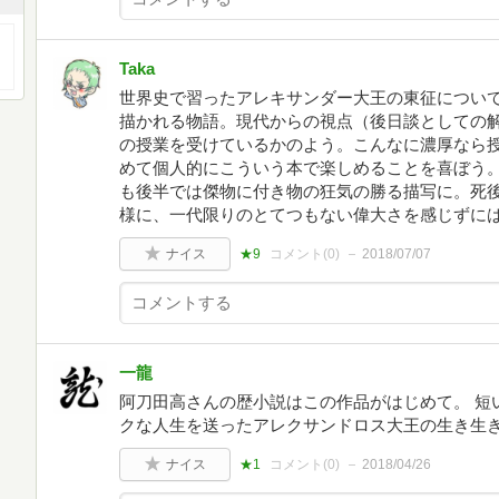
Taka
世界史で習ったアレキサンダー大王の東征につい
描かれる物語。現代からの視点（後日談としての
の授業を受けているかのよう。こんなに濃厚なら
めて個人的にこういう本で楽しめることを喜ぼう
も後半では傑物に付き物の狂気の勝る描写に。死
様に、一代限りのとてつもない偉大さを感じずに
ナイス
★9
コメント(
0
)
2018/07/07
一龍
阿刀田高さんの歴小説はこの作品がはじめて。 短
クな人生を送ったアレクサンドロス大王の生き生
ナイス
★1
コメント(
0
)
2018/04/26