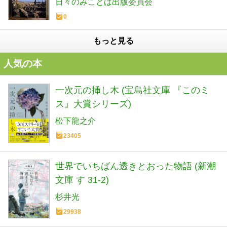
日々のみことば出版委員会
0
もっと見る
人気の本
一次元の挿し木 (宝島社文庫 『このミ
ス』大賞シリーズ)
松下龍之介
23405
世界でいちばん透きとおった物語 (新潮
文庫 す 31-2)
杉井光
29938