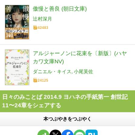
傲慢と善良 (朝日文庫)
辻村深月
42483
アルジャーノンに花束を〔新版〕(ハヤ
カワ文庫NV)
ダニエル・キイス
小尾芙佐
24125
日々のみことば 2014.9 ヨハネの手紙第一 創世記
11〜24章をシェアする
本つぶやきをつぶやく