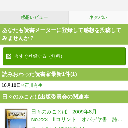
感想レビュー
ネタバレ
あなたも読書メーターに登録して感想を投稿して
みませんか？
今すぐ登録する（無料）
読みおわった読書家最新1件(1)
10月18日
石川有生
日々のみことば出版委員会の関連本
日々のみことば 2009年8月
No.223 Ⅱコリント オバデヤ書 詩篇
74～77