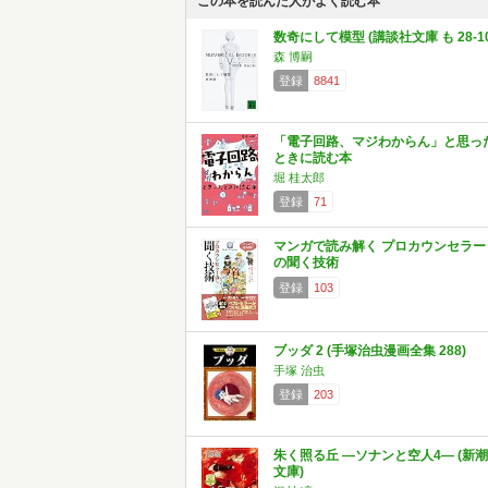
この本を読んだ人がよく読む本
数奇にして模型 (講談社文庫 も 28-10
森 博嗣
登録
8841
「電子回路、マジわからん」と思っ
ときに読む本
堀 桂太郎
登録
71
マンガで読み解く プロカウンセラー
の聞く技術
登録
103
ブッダ 2 (手塚治虫漫画全集 288)
手塚 治虫
登録
203
朱く照る丘 ―ソナンと空人4― (新潮
文庫)