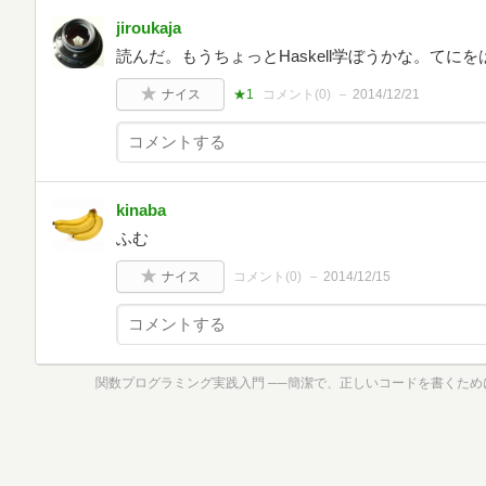
jiroukaja
読んだ。もうちょっとHaskell学ぼうかな。てに
ナイス
★1
コメント(
0
)
2014/12/21
kinaba
ふむ
ナイス
コメント(
0
)
2014/12/15