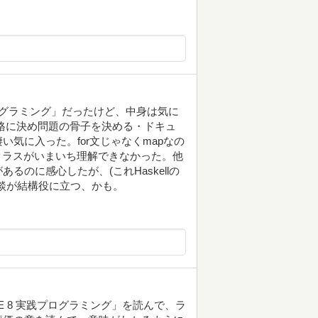
グラミング」だったけど、中身は気に
を厳格に決め問題の骨子を決める・ドキュ
気に入った。for文じゃなくmapなの
例・型クラスがいまいち理解できなかった。他
のに感心したが、(これHaskellの
談が結構役に立つ、かも。
SE 8 実践プログラミング」を読んで、ラ