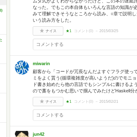
ムダ式がよくわからなかったけど、この本の遅延
なった。でもこの本自体もいろんな言語の知識が
)
みて理解できそうなところから読み、○章で説明
いう読み方をした。
ナイス
★1
コメント(
0
)
2015/03/25
た
miwarin
顧客から「コードが冗長なんだよすぐフラグ使って
ミをよく貰う(循環複雑度が高いようだ)のでモニョモ
ド書き始めたら他の言語でもシンプルに書けるよ
ので藁をもつかむ思いで掴んでみたけどHaskell分か
ナイス
★1
コメント(
0
)
2015/02/21
jun42