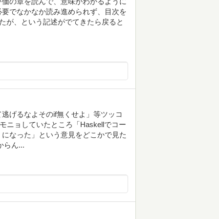
評価の章を読んで、意味がわかるように
必要でなかなか読み進められず、目次を
したが、という記述がでてきたら戻ると
逃げるなよそのif無くせよ」等ツッコ
ニョしていたところ「Haskellでコー
うになった」という意見をどこかで見た
らん...