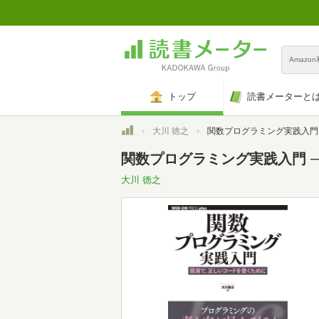
Amazo
トップ
読書メーターと
トップ
大川 徳之
関数プログラミング実践入門 ──簡潔で、正しいコードを書くために (WEB+DB PR
関数プログラミング実践入門 ──簡
大川 徳之