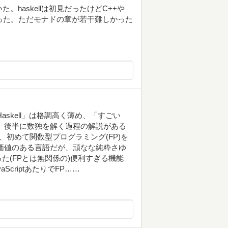
た。haskellは初見だったけどC++や
て良かった。ただモナドの章が若干難しかった
askell」は格調高く薄め、「すごい
感じ。後半に数独を解く過程の解説がある
初めて関数型プログラミング(FP)を
学ぶ価値のある言語だが、頑なな純粋さゆ
た(FPとは無関係の)便利すぎる機能
criptあたりでFP……