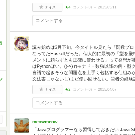
ナイス
★4
コメント(
0
)
2015/05/11
中
践
読み始めは3月下旬。今タイトル見たら「関数プロ
く
なってたHaskellだった。個人的に最初の「型
メントに頼らずとも正確に使わせる」って発想が凄い
はPythonぽい。((->) r)モナド・数独以降の
言語で起きそうな問題点を上手く包括する仕組みがある
文法書じゃないし)まだ使い回せない。筆者の経験
プ
ナイス
★2
コメント(
0
)
2015/04/07
中
meowmeow
「Javaプログラマーなら習得しておきたい Java 