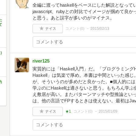
全編に渡ってhaskellをベースにした解説となってい
javascript、rubyとの対比でイメージが掴め
と思う。あと誤字が多いのがマイナス。
た
て
ナイス
コメント(
0
)
2015/02/13
)
river125
実質的には「Haskell入門」だ。「プログラミングH
Haskell」は気楽で厚め。本書は中間といった
が、そういうのが多めだと良かった。■個人的には、
力
学ぶのにHaskellは適さないと思う。もちろん
え敷居が高い。またパターンマッチや型推論といっ
は、他の言語でFPするときは使えない。最初はJavaS
ナイス
★1
コメント(
0
)
2015/01/09