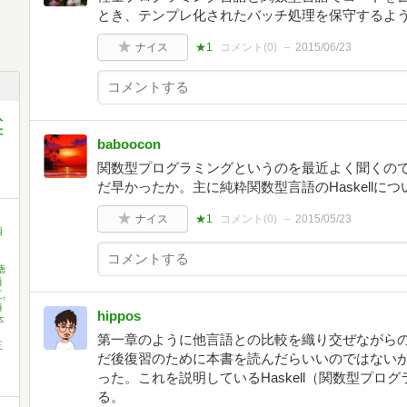
とき、テンプレ化されたバッチ処理を保守するよ
ナイス
★1
コメント(
0
)
2015/06/23
入
た
baboocon
関数型プログラミングというのを最近よく聞くの
だ早かったか。主に純粋関数型言語のHaskellに
ナイス
★1
コメント(
0
)
2015/05/23
柄
徳
勇
,
藤
hippos
本
第一章のように他言語との比較を織り交ぜながらの解
正
だ後復習のために本書を読んだらいいのではない
った。これを説明しているHaskell（関数型プ
る。