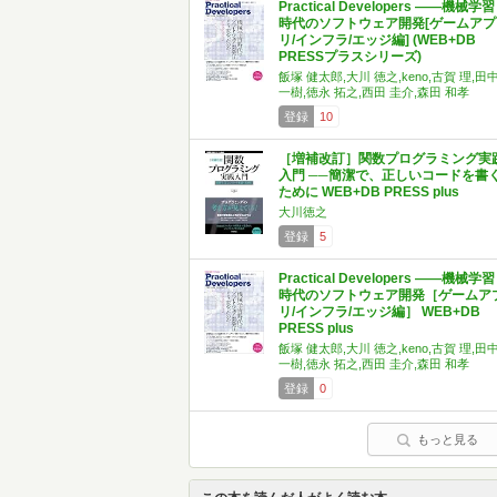
Practical Developers ――機械学習
時代のソフトウェア開発[ゲームアプ
リ/インフラ/エッジ編] (WEB+DB
PRESSプラスシリーズ)
飯塚 健太郎,大川 徳之,keno,古賀 理,田
一樹,徳永 拓之,西田 圭介,森田 和孝
登録
10
［増補改訂］関数プログラミング実
入門 ──簡潔で、正しいコードを書
ために WEB+DB PRESS plus
大川徳之
登録
5
Practical Developers ――機械学習
時代のソフトウェア開発［ゲームア
リ/インフラ/エッジ編］ WEB+DB
PRESS plus
飯塚 健太郎,大川 徳之,keno,古賀 理,田
一樹,徳永 拓之,西田 圭介,森田 和孝
登録
0
もっと見る