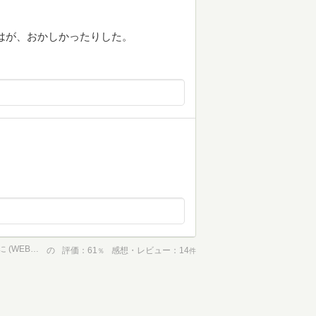
をはが、おかしかったりした。
関数プログラミング実践入門 ──簡潔で、正しいコードを書くために (WEB+DB PRESS plus)
の
評価
61
感想・レビュー
14
％
件