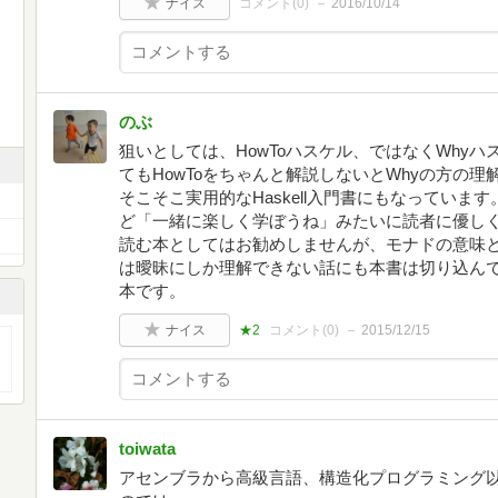
ナイス
コメント(
0
)
2016/10/14
のぶ
狙いとしては、HowToハスケル、ではなくWhy
てもHowToをちゃんと解説しないとWhyの方の
そこそこ実用的なHaskell入門書にもなってい
ど「一緒に楽しく学ぼうね」みたいに読者に優し
読む本としてはお勧めしませんが、モナドの意味と
は曖昧にしか理解できない話にも本書は切り込ん
本です。
ナイス
★2
コメント(
0
)
2015/12/15
toiwata
アセンブラから高級言語、構造化プログラミング