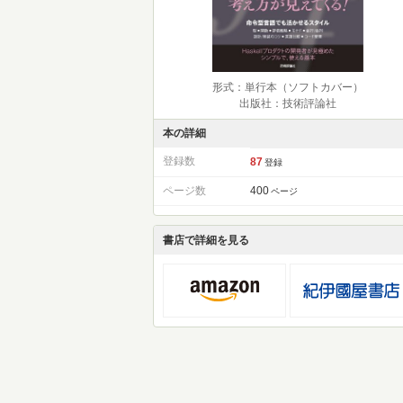
形式：単行本（ソフトカバー）
出版社：技術評論社
本の詳細
登録数
87
登録
ページ数
400
ページ
書店で詳細を見る