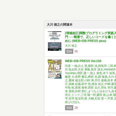
大川 徳之の関連本
[増補改訂]関数プログラミング実践
門 ──簡潔で、正しいコードを書く
めに (WEB+DB PRESS plus)
大川 徳之
登録
65
WEB+DB PRESS Vol.100
河原 一哉,白土 慧,菊田 洸,西鳥羽 二郎,
沢 聡太郎,大谷 勇毅,新井 啓太,HANADA
Yoshihito,増田 謙一,池上 達也,木下 祐実,
藤原 大,長野 雅広,樫田 光,縣 俊貴,大川 
之,栗林 健太郎,小飼 弾,庄司 嘉織,鈴木 
介,高橋 征義,田中 哲,徳永 拓之,中嶋 謙互
中島 拓,西尾 泰和,西田 圭介,羽生 章洋,
本 真樹,外村 和仁,まつもとゆきひろ,松
亮介,ミック,三宅 陽一郎,森田 創,山本 陽
平,吉羽 龍太郎,牧 大輔,石垣 憲一,平原 
裕,ひげぽん
登録
29