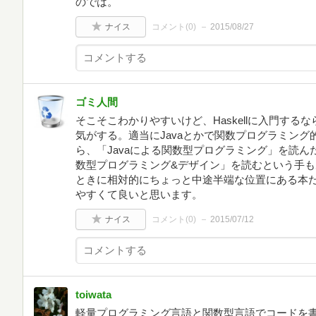
のでは。
ナイス
コメント(
0
)
2015/08/27
ゴミ人間
そこそこわかりやすいけど、Haskellに入門する
気がする。適当にJavaとかで関数プログラミン
ら、「Javaによる関数型プログラミング」を読んだ
数型プログラミング&デザイン」を読むという手
ときに相対的にちょっと中途半端な位置にある本
やすくて良いと思います。
ナイス
コメント(
0
)
2015/07/12
toiwata
軽量プログラミング言語と関数型言語でコードを