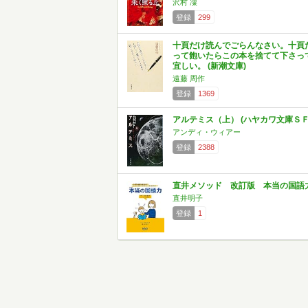
沢村 凜
登録
299
十頁だけ読んでごらんなさい。十頁
って飽いたらこの本を捨てて下さっ
宜しい。 (新潮文庫)
遠藤 周作
登録
1369
アルテミス（上） (ハヤカワ文庫ＳＦ
アンディ・ウィアー
登録
2388
直井メソッド 改訂版 本当の国語
直井明子
登録
1