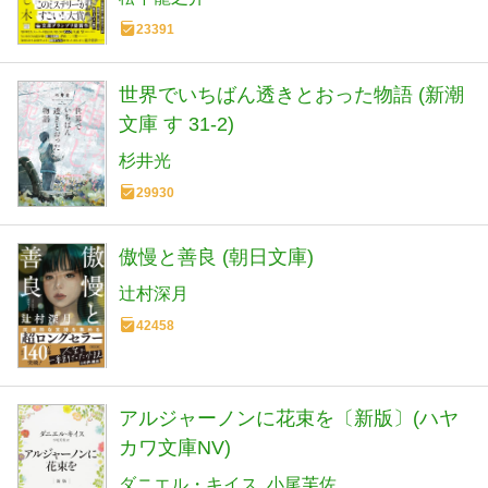
23391
世界でいちばん透きとおった物語 (新潮
文庫 す 31-2)
杉井光
29930
傲慢と善良 (朝日文庫)
辻村深月
42458
アルジャーノンに花束を〔新版〕(ハヤ
カワ文庫NV)
ダニエル・キイス
小尾芙佐