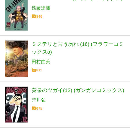
遠藤達哉
846
ミステリと言う勿れ (16) (フラワーコミ
ックスα)
田村由美
811
黄泉のツガイ(12) (ガンガンコミックス)
荒川弘
675