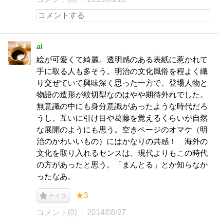
al
絵が可愛くて綺麗。透明感のある表紙に惹かれて
手に取る人も多そう。明治の文化風俗を程よく織
り交ぜていて興味深く思った一方で、登場人物と
物語の造形が紋切型なのはやや期待外れでした。
無意識の中にも身分意識があったような時代だろ
うし、互いに引け目や葛藤を覚えるくらいが自然
な展開のようにも思う。空きページのオマケ（明
治のかわいいもの）にはかなりの共感！ 海外の
文化を取り入れるセンスは、現代よりもこの時代
の方があったと思う。「まんとる」とか知らなか
ったなあ。
★3
ナイス
コメント(0)
2014/08/27