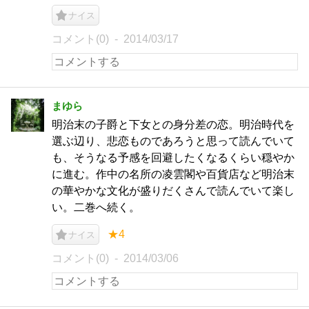
ナイス
コメント(0)
2014/03/17
まゆら
明治末の子爵と下女との身分差の恋。明治時代を
選ぶ辺り、悲恋ものであろうと思って読んでいて
も、そうなる予感を回避したくなるくらい穏やか
に進む。作中の名所の凌雲閣や百貨店など明治末
の華やかな文化が盛りだくさんで読んでいて楽し
い。二巻へ続く。
★4
ナイス
コメント(0)
2014/03/06