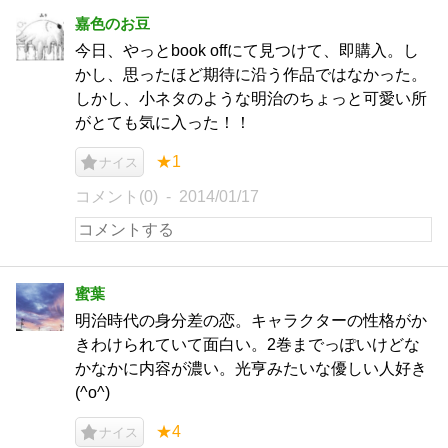
嘉色のお豆
今日、やっとbook offにて見つけて、即購入。し
かし、思ったほど期待に沿う作品ではなかった。
しかし、小ネタのような明治のちょっと可愛い所
がとても気に入った！！
★1
ナイス
コメント(0)
2014/01/17
蜜葉
明治時代の身分差の恋。キャラクターの性格がか
きわけられていて面白い。2巻までっぽいけどな
かなかに内容が濃い。光亨みたいな優しい人好き
(^o^)
★4
ナイス