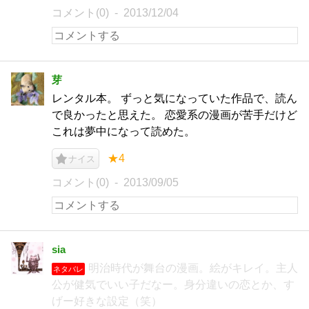
コメント(0)
2013/12/04
芽
レンタル本。 ずっと気になっていた作品で、読ん
で良かったと思えた。 恋愛系の漫画が苦手だけど
これは夢中になって読めた。
★4
ナイス
コメント(0)
2013/09/05
sia
明治時代が舞台の漫画。絵がキレイ。主人
ネタバレ
公が健気でいい子だなー。身分違いの恋とか、す
げー好きな設定（笑）