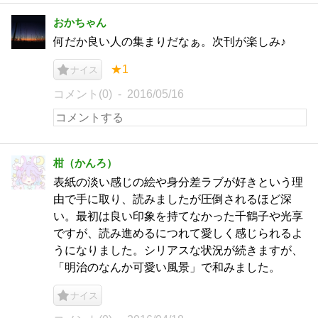
おかちゃん
何だか良い人の集まりだなぁ。次刊が楽しみ♪
★1
ナイス
コメント(0)
2016/05/16
柑（かんろ）
表紙の淡い感じの絵や身分差ラブが好きという理
由で手に取り、読みましたが圧倒されるほど深
い。最初は良い印象を持てなかった千鶴子や光享
ですが、読み進めるにつれて愛しく感じられるよ
うになりました。シリアスな状況が続きますが、
「明治のなんか可愛い風景」で和みました。
ナイス