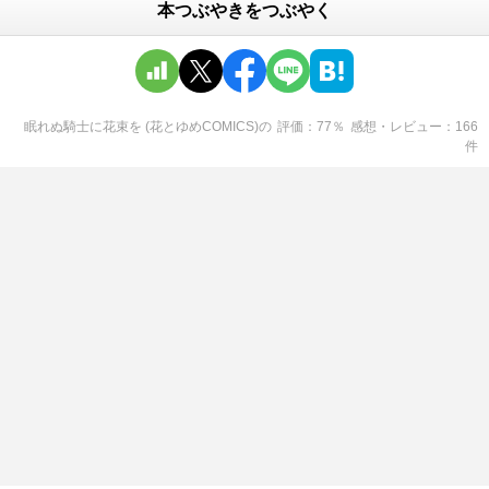
本つぶやきをつぶやく
眠れぬ騎士に花束を (花とゆめCOMICS)
の
評価
77
％
感想・レビュー
166
件