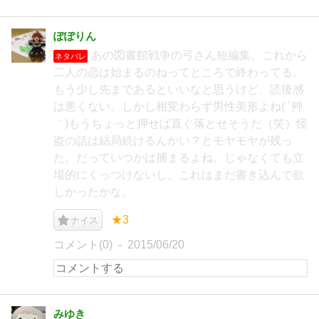
ぽぽりん
あの図書館戦争の弓さん短編集。これから
ネタバレ
二人の恋は始まるのねってところで終わってる。
もう少し先まであるといいなと思うけど、読後感
は悪くない。しかし相変わらず男性美形よね( ´艸
｀)もうちょっと押せば直ぐ落とせそうだ（笑）怪
盗の話は結局続けるんかい？とモヤモヤが残っ
た。だっていつかは捕まるよね。じゃなくても立
場的にくっつけないし。これはまだ書き込んで欲
しかったかな。
★3
ナイス
コメント(0)
2015/06/20
みゆき