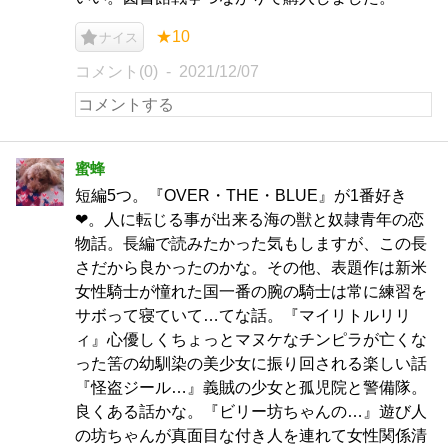
★10
ナイス
コメント(0)
2021/12/07
蜜蜂
短編5つ。『OVER・THE・BLUE』が1番好き
❤。人に転じる事が出来る海の獣と奴隷青年の恋
物話。長編で読みたかった気もしますが、この長
さだから良かったのかな。その他、表題作は新米
女性騎士が憧れた国一番の腕の騎士は常に練習を
サボって寝ていて…てな話。『マイリトルリリ
ィ』心優しくちょっとマヌケなチンピラが亡くな
った筈の幼馴染の美少女に振り回される楽しい話
『怪盗ジール…』義賊の少女と孤児院と警備隊。
良くある話かな。『ビリー坊ちゃんの…』遊び人
の坊ちゃんが真面目な付き人を連れて女性関係清