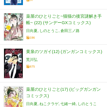
57
薬屋のひとりごと~猫猫の後宮謎解き手
帳~ (22) (サンデーGXコミックス)
日向夏
しのとうこ
倉田三ノ路
196
黄泉のツガイ(12) (ガンガンコミックス)
荒川弘
675
薬屋のひとりごと(17) (ビッグガンガン
コミックス)
日向夏
ねこクラゲ
七緒一綺
しのとうこ