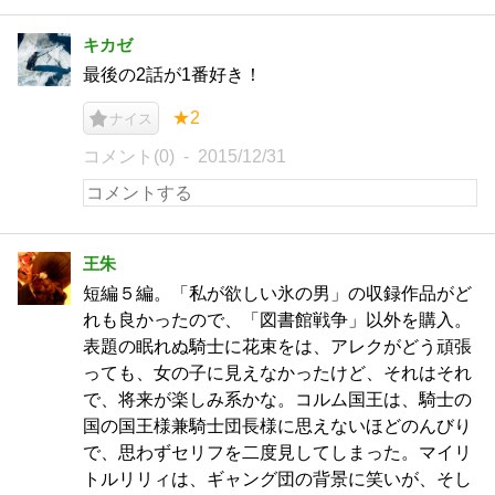
キカゼ
最後の2話が1番好き！
★2
ナイス
コメント(0)
2015/12/31
王朱
短編５編。「私が欲しい氷の男」の収録作品がど
れも良かったので、「図書館戦争」以外を購入。
表題の眠れぬ騎士に花束をは、アレクがどう頑張
っても、女の子に見えなかったけど、それはそれ
で、将来が楽しみ系かな。コルム国王は、騎士の
国の国王様兼騎士団長様に思えないほどのんびり
で、思わずセリフを二度見してしまった。マイリ
トルリリィは、ギャング団の背景に笑いが、そし