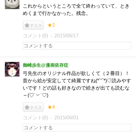
これからというところで全て終わっていて、とき
めくまで行かなかった。残念。
★2
ナイス
コメント(0)
2015/06/17
御崎歩生@漫画依存症
弓先生のオリジナル作品が欲しくて（２冊目）！
昔から絵が安定してて綺麗ですね(*´˘`*)♡読みやす
いです！どの話も好きなので続きが出ても読むな
～(♡˙︶˙♡)
★4
ナイス
コメント(0)
2015/06/01