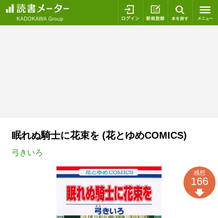
ログイン
新規登録
本を探
眠れぬ騎士に花束を (花とゆめCOMICS)
弓きいろ
感想
166