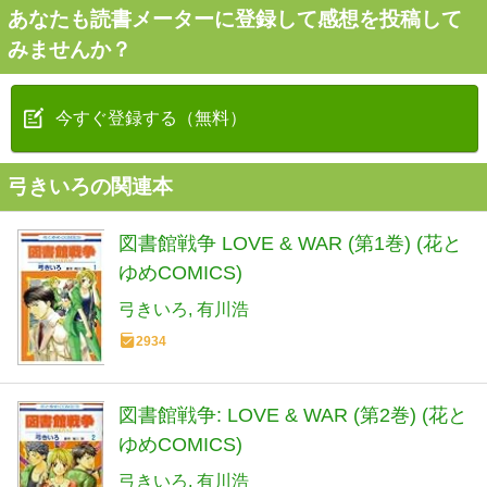
あなたも読書メーターに登録して感想を投稿して
みませんか？
今すぐ登録する（無料）
弓きいろの関連本
図書館戦争 LOVE & WAR (第1巻) (花と
ゆめCOMICS)
弓きいろ
有川浩
2934
図書館戦争: LOVE & WAR (第2巻) (花と
ゆめCOMICS)
弓きいろ
有川浩