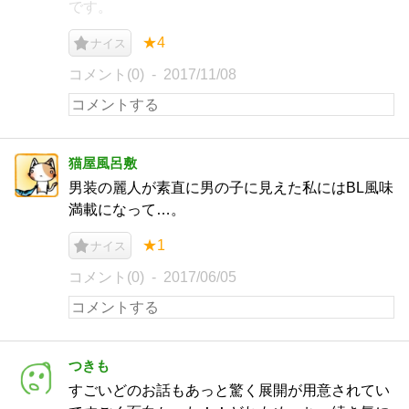
です。
★4
ナイス
コメント(0)
2017/11/08
猫屋風呂敷
男装の麗人が素直に男の子に見えた私にはBL風味
満載になって…。
★1
ナイス
コメント(0)
2017/06/05
つきも
すごいどのお話もあっと驚く展開が用意されてい