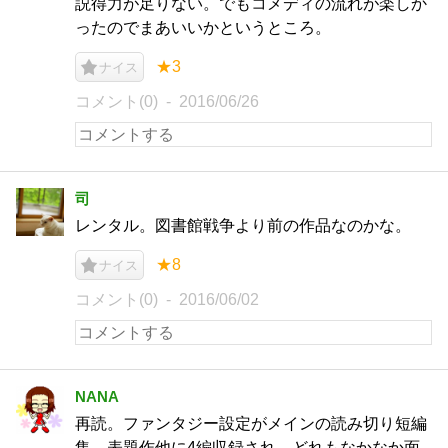
説得力が足りない。でもコメディの流れが楽しか
ったのでまあいいかというところ。
★3
ナイス
コメント(0)
2016/06/26
司
レンタル。図書館戦争より前の作品なのかな。
★8
ナイス
コメント(0)
2016/06/02
NANA
再読。ファンタジー設定がメインの読み切り短編
集。表題作他に4編収録され、どれもなかなか面