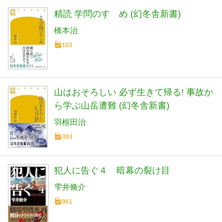
精読 学問のすゝめ (幻冬舎新書)
橋本治
103
山はおそろしい 必ず生きて帰る! 事故か
ら学ぶ山岳遭難 (幻冬舎新書)
羽根田治
393
犯人に告ぐ４ 暗幕の裂け目
雫井脩介
961