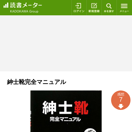
ログイン
新規登録
本を探
紳士靴完全マニュアル
感想
7