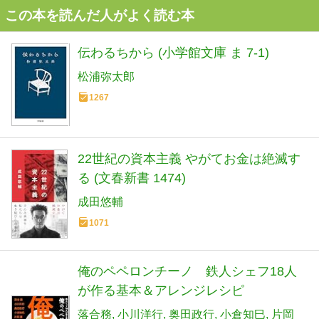
この本を読んだ人がよく読む本
伝わるちから (小学館文庫 ま 7-1)
松浦弥太郎
1267
22世紀の資本主義 やがてお金は絶滅す
る (文春新書 1474)
成田悠輔
1071
俺のペペロンチーノ 鉄人シェフ18人
が作る基本＆アレンジレシピ
落合務
小川洋行
奥田政行
小倉知巳
片岡