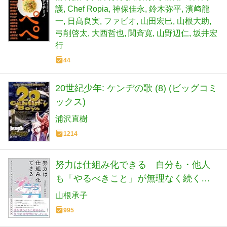
護
Chef Ropia
神保佳永
鈴木弥平
濱﨑龍
一
日髙良実
ファビオ
山田宏巳
山根大助
弓削啓太
大西哲也
関斉寛
山野辺仁
坂井宏
行
44
20世紀少年: ケンヂの歌 (8) (ビッグコミ
ックス)
浦沢直樹
1214
努力は仕組み化できる 自分も・他人
も「やるべきこと」が無理なく続く努
力の行動経済学
山根承子
995