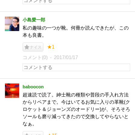
小島愛一郎
私の趣味の一つが靴。何冊か読んできたが、この
本も良書。
★1
ナイス
コメント(0)
2017/01/17
baboocon
超速読で読了。紳士靴の種類や普段の手入れ方法
からリペアまで。今はいてるお気に入りの革靴(ク
ロケット＆ジョーンズのオードリー)が、そろそろ
ソールも磨り減ってきたので交換してやらないと
なぁ。