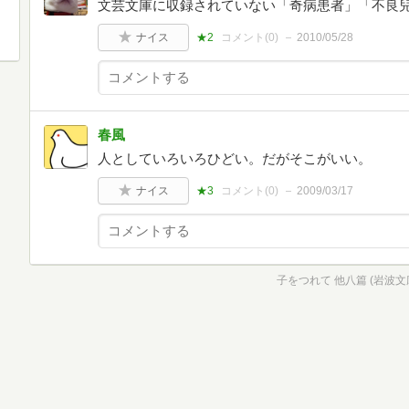
文芸文庫に収録されていない「奇病患者」「不良
ナイス
★2
コメント(
0
)
2010/05/28
春風
人としていろいろひどい。だがそこがいい。
ナイス
★3
コメント(
0
)
2009/03/17
子をつれて 他八篇 (岩波文庫 