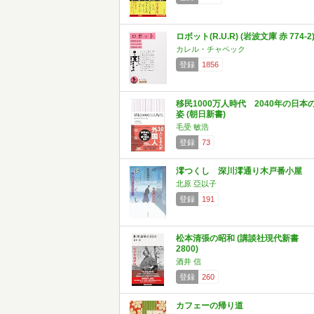
ロボット(R.U.R) (岩波文庫 赤 774-2
カレル・チャペック
登録
1856
移民1000万人時代 2040年の日本
姿 (朝日新書)
毛受 敏浩
登録
73
澪つくし 深川澪通り木戸番小屋
北原 亞以子
登録
191
松本清張の昭和 (講談社現代新書
2800)
酒井 信
登録
260
カフェーの帰り道