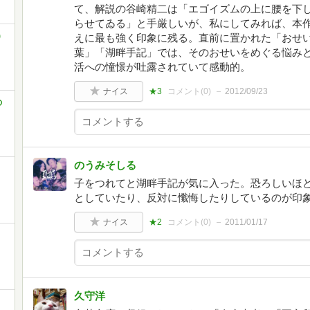
て、解説の谷崎精二は「エゴイズムの上に腰を下
らせてゐる」と手厳しいが、私にしてみれば、本
)
えに最も強く印象に残る。直前に置かれた「おせ
葉」「湖畔手記」では、そのおせいをめぐる悩み
活への憧憬が吐露されていて感動的。
ナイス
★3
コメント(
0
)
2012/09/23
の
のうみそしる
子をつれてと湖畔手記が気に入った。恐ろしいほ
としていたり、反対に懺悔したりしているのが印
ナイス
★2
コメント(
0
)
2011/01/17
久守洋