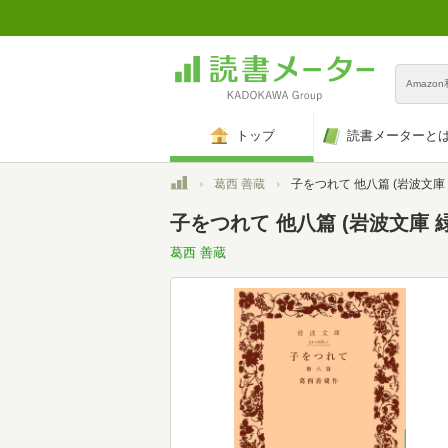
Amazo
トップ
読書メーターと
トップ
葛西 善蔵
子をつれて 他八篇 (岩波文庫 緑
子をつれて 他八篇 (岩波文庫 緑 
葛西 善蔵