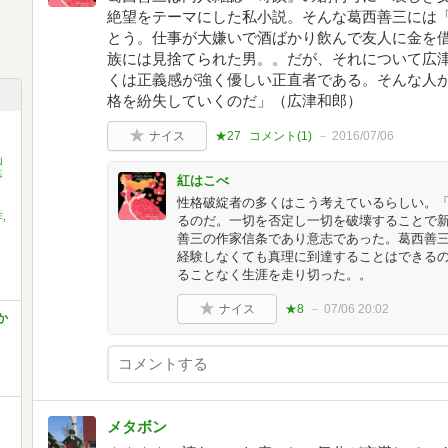
絶望をテーマにした私小説。そんな葛西善三には
とう。仕事が大嫌いで酒ばかり飲んで友人に金を
族には見捨てられた男。。だが、それについて広
くは正義感が強く優しい正直者である。そんな人
格を紛失していくのだ」（広津和郎）
ナイス
★27
コメント(
1
)
2016/07/06
山
暮
紅はこべ
性格破綻者の多くはこう考えているらしい。
,
るのだ。一切を否定し一切を破壊することで
善三の作家信条であり意志であった。葛西善
経験しなくても真理に到達することはできる
ることなく生涯を走り切った。。
ナイス
★8
07/06 20:02
か
メタボン