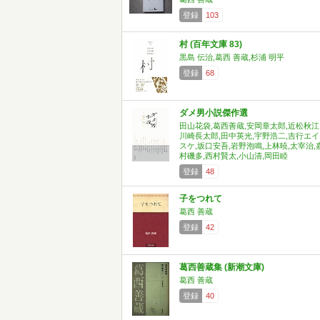
登録
103
村 (百年文庫 83)
黒島 伝治,葛西 善蔵,杉浦 明平
登録
68
ダメ男小説傑作選
田山花袋,葛西善蔵,安岡章太郎,近松秋江
川崎長太郎,田中英光,宇野浩二,吉行エイ
スケ,坂口安吾,岩野泡鳴,上林暁,太宰治,
村磯多,西村賢太,小山清,岡田睦
登録
48
子をつれて
葛西 善蔵
登録
42
葛西善蔵集 (新潮文庫)
葛西 善蔵
登録
40