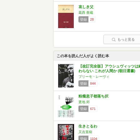
哀しき父
葛西 善蔵
登録
28
もっと見る
この本を読んだ人がよく読む本
【改訂完全版】アウシュヴィッツは
わらない これが人間か (朝日選書)
プリーモ・レーヴィ
登録
844
粉瘤息子都落ち択
更地 郊
登録
671
生きとるわ
又吉直樹
登録
1104