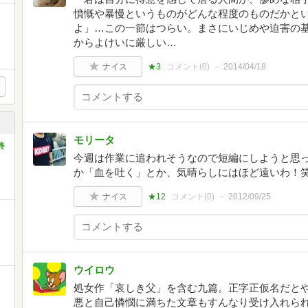
憤慨や暴慢というものがどんな程度のものだかと
よ」…この一節はつらい。まさにいじめや迫害の
からよけいに厳しい…
ナイス
★3
コメント(
0
)
2014/04/18
モリータ
終
今週は作業に追われそうなので短編にしようと思
か「血を吐く」とか、気晴らしにはほど遠いわ！
ナイス
★12
コメント(
0
)
2012/09/25
ウイロウ
処女作「哀しき父」を含む九篇。正字正仮名だと
悪と自己憐憫に満ちた文章もすんなり受け入れら