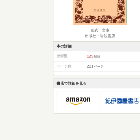
形式：文庫
出版社：岩波書店
本の詳細
登録数
125
登録
ページ数
221
ページ
書店で詳細を見る