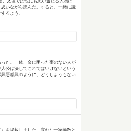
物、文壇では他にも思い当たる人物は
と思いながら読んだ。すると、一緒に読
分するよう。
あった。一体、金に困った事のない人が
主人公は決してこれではいけないという
感興悪感興のように、どうしようもない
父』を掲載しました。哀れな一家離散と