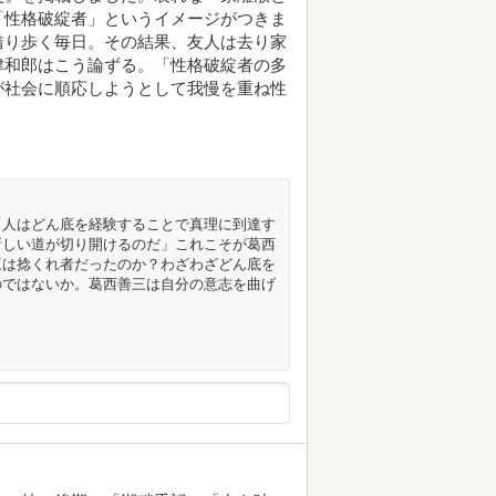
「性格破綻者」というイメージがつきま
借り歩く毎日。その結果、友人は去り家
津和郎はこう論ずる。「性格破綻者の多
が社会に順応しようとして我慢を重ね性
「人はどん底を経験することで真理に到達す
新しい道が切り開けるのだ」これこそが葛西
三は捻くれ者だったのか？わざわざどん底を
のではないか。葛西善三は自分の意志を曲げ