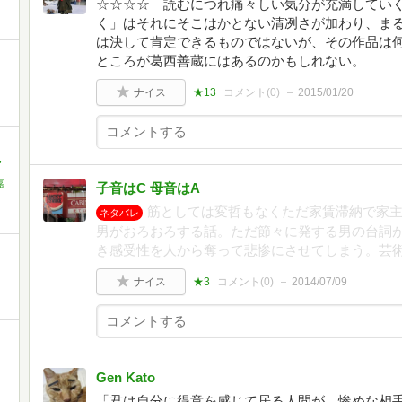
☆☆☆☆ 読むにつれ痛々しい気分が充満してい
く」はそれにそこはかとない清冽さが加わり、ま
は決して肯定できるものではないが、その作品は
ところが葛西善蔵にはあるのかもしれない。
ナイス
★13
コメント(
0
)
2015/01/20
,
嘉
子音はC 母音はA
筋としては変哲もなくただ家賃滞納で家
ネタバレ
男がおろおろする話。ただ節々に発する男の台詞
き感受性を人から奪って悲惨にさせてしまう。芸
ナイス
★3
コメント(
0
)
2014/07/09
Gen Kato
「君は自分に得意を感じて居る人間が、惨めな相