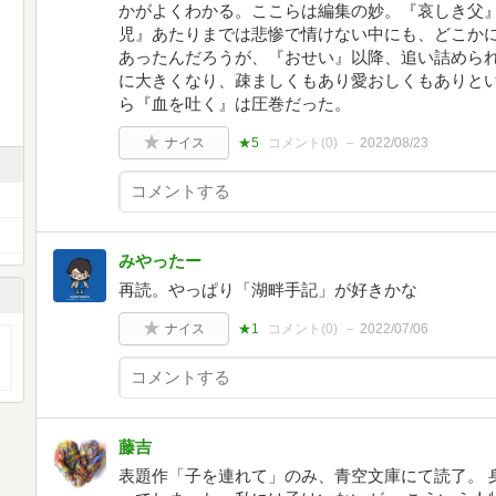
かがよくわかる。ここらは編集の妙。『哀しき父
児』あたりまでは悲惨で情けない中にも、どこか
あったんだろうが、『おせい』以降、追い詰めら
に大きくなり、疎ましくもあり愛おしくもありと
ら『血を吐く』は圧巻だった。
ナイス
★5
コメント(
0
)
2022/08/23
みやったー
再読。やっぱり「湖畔手記」が好きかな
ナイス
★1
コメント(
0
)
2022/07/06
藤吉
表題作「子を連れて」のみ、青空文庫にて読了。 