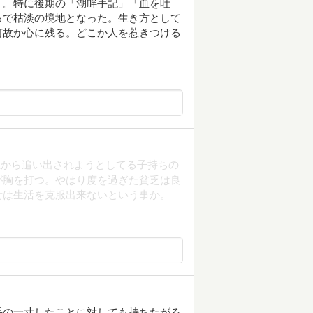
く。特に後期の「湖畔手記」「血を吐
るで枯淡の境地となった。生き方として
何故か心に残る。どこか人を惹きつける
主から追い出されようとしてる子持ちの
が胸を打つ。やはり度を過ぎた貧乏は良
術は生活を克服出来ないという事か。
手の一寸したことに対しても持ちたがる