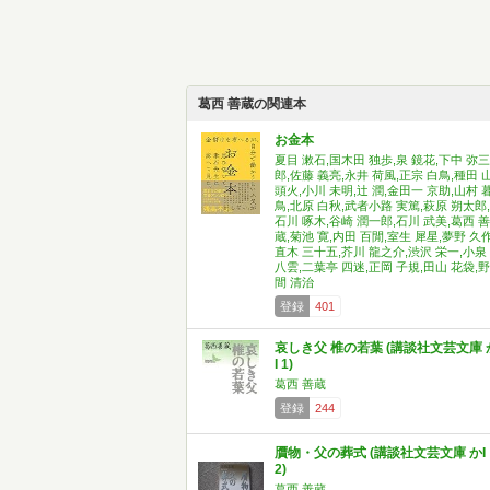
葛西 善蔵の関連本
お金本
夏目 漱石,国木田 独歩,泉 鏡花,下中 弥三
郎,佐藤 義亮,永井 荷風,正宗 白鳥,種田 
頭火,小川 未明,辻 潤,金田一 京助,山村 
鳥,北原 白秋,武者小路 実篤,萩原 朔太郎,
石川 啄木,谷崎 潤一郎,石川 武美,葛西 善
蔵,菊池 寛,内田 百閒,室生 犀星,夢野 久作
直木 三十五,芥川 龍之介,渋沢 栄一,小泉
八雲,二葉亭 四迷,正岡 子規,田山 花袋,野
間 清治
登録
401
哀しき父 椎の若葉 (講談社文芸文庫 
I 1)
葛西 善蔵
登録
244
贋物・父の葬式 (講談社文芸文庫 かI
2)
葛西 善蔵