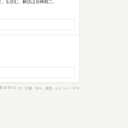
兒」を読む。解説は谷崎精二。
緑 56-1)
の
評価
54
感想・レビュー
17
％
件