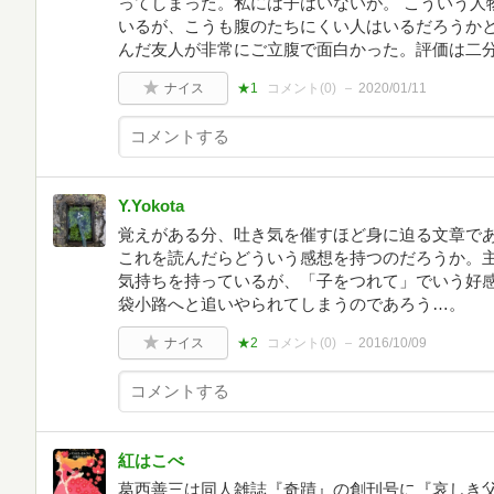
ってしまった。私には子はいないが。 こういう人
いるが、こうも腹のたちにくい人はいるだろうか
んだ友人が非常にご立腹で面白かった。評価は二
ナイス
★1
コメント(
0
)
2020/01/11
Y.Yokota
覚えがある分、吐き気を催すほど身に迫る文章で
これを読んだらどういう感想を持つのだろうか。
気持ちを持っているが、「子をつれて」でいう好
袋小路へと追いやられてしまうのであろう…。
ナイス
★2
コメント(
0
)
2016/10/09
紅はこべ
葛西善三は同人雑誌『奇蹟』の創刊号に『哀しき