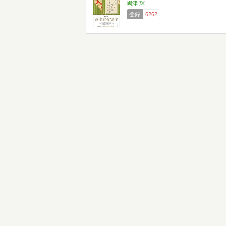
嶋津 輝
登録
6262