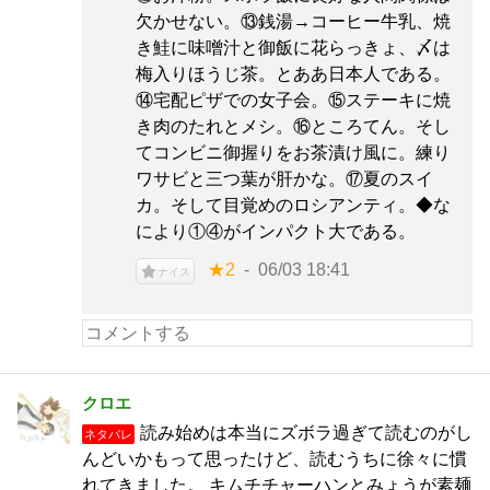
欠かせない。⑬銭湯→コーヒー牛乳、焼
き鮭に味噌汁と御飯に花らっきょ、〆は
梅入りほうじ茶。とああ日本人である。
⑭宅配ピザでの女子会。⑮ステーキに焼
き肉のたれとメシ。⑯ところてん。そし
てコンビニ御握りをお茶漬け風に。練り
ワサビと三つ葉が肝かな。⑰夏のスイ
カ。そして目覚めのロシアンティ。◆な
により①④がインパクト大である。
★2
06/03 18:41
ナイス
クロエ
読み始めは本当にズボラ過ぎて読むのがし
ネタバレ
んどいかもって思ったけど、読むうちに徐々に慣
れてきました。 キムチチャーハンとみょうが素麺