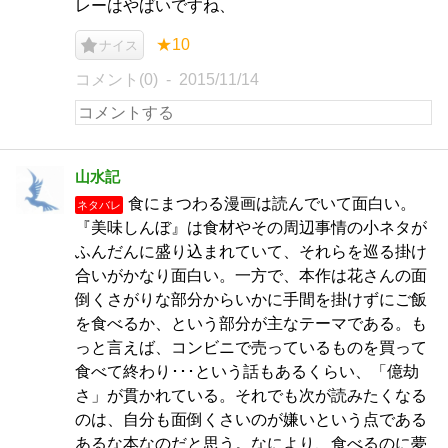
レーはやばいですね、
★10
ナイス
コメント(0)
2015/11/14
山水記
食にまつわる漫画は読んでいて面白い。
ネタバレ
『美味しんぼ』は食材やその周辺事情の小ネタが
ふんだんに盛り込まれていて、それらを巡る掛け
合いがかなり面白い。一方で、本作は花さんの面
倒くさがりな部分からいかに手間を掛けずにご飯
を食べるか、という部分が主なテーマである。も
っと言えば、コンビニで売っているものを買って
食べて終わり･･･という話もあるくらい、「億劫
さ」が貫かれている。それでも次が読みたくなる
のは、自分も面倒くさいのが嫌いという点である
あるな本なのだと思う。なにより、食べるのに夢