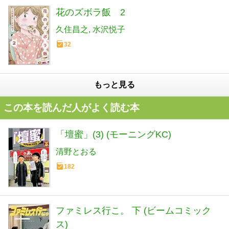
花のズボラ飯 2
久住昌之
水沢悦子
32
もっと見る
この本を読んだ人がよく読む本
「壇蜜」(3) (モーニングKC)
清野とおる
182
ファミレス行こ。 下 (ビームコミック
ス)