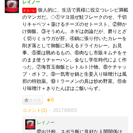
レイノー
個人的に、生活で異様に役立つレシピ満載
ネタバレ
のマンガだ。◇①マヨ混ぜ鮭フレークのせ、千切
りキャベツ＋蕩けるチーズのせトースト。②卵か
け御飯。③そうめん。ネギは勿論だが、磨りとざ
く切りミョウガが肝。④鍋に張り付いたカレーを
削ぎ落として御飯に和えるドライカレー。お見
事。⑤栗は眺めるもの。⑥肉なし市販キムチをそ
のまま使うチャーハン。金なし学生時代によく作
った。⑦海苔玉御飯とレトルト汁物。⑧ケチャッ
プ・ポトフ。⑨一気寄せ鍋と生姜入り味噌汁は風
邪の特効薬。⑩Ｉラーメンの具は炒め野菜。⑪余
り味噌汁＋きりたんぽはご飯いらず。
★8
ナイス
コメント(1)
2017/06/03
レイノー
⑫お汁粉。スポラ飯に良好な人間関係は