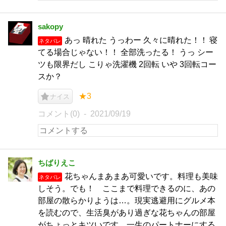
sakopy
あっ 晴れた うっわー 久々に晴れた！！ 寝
ネタバレ
てる場合じゃない！！ 全部洗ったる！ うっ シー
ツも限界だし こりゃ洗濯機 2回転 いや 3回転コー
スか？
★3
ナイス
コメント(0)
2021/09/19
ちばりえこ
花ちゃんまあまあ可愛いです。料理も美味
ネタバレ
しそう。でも！ ここまで料理できるのに、あの
部屋の散らかりようは…。現実逃避用にグルメ本
を読むので、生活臭があり過ぎな花ちゃんの部屋
がちょっとキツいです。一生のパートナーにする