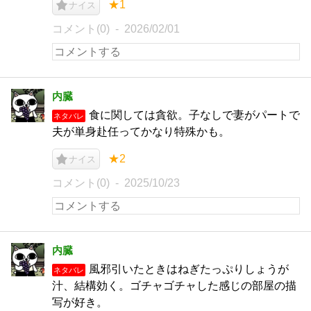
★1
ナイス
コメント(0)
2026/02/01
内臓
食に関しては貪欲。子なしで妻がパートで
ネタバレ
夫が単身赴任ってかなり特殊かも。
★2
ナイス
コメント(0)
2025/10/23
内臓
風邪引いたときはねぎたっぷりしょうが
ネタバレ
汁、結構効く。ゴチャゴチャした感じの部屋の描
写が好き。