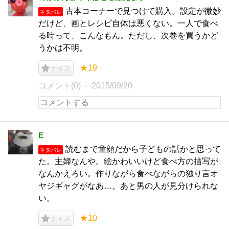
古本コーナーで見つけて購入。設定が微妙
ネタバレ
だけど、画とレシピ自体は悪くない。一人で食べ
る時って、こんなもん。ただし、次巻を買うかど
うかは不明。
★19
ナイス
コメント(0)
2015/09/20
E
読むまで童顔だから子どもの話かと思って
ネタバレ
た。主婦なんや。絵かわいいけど食べ方の描写が
なんかえろい。作りながら食べながらの独り言オ
ヤジギャグがなあ…。あと男の人が見分けられな
い。
★10
ナイス