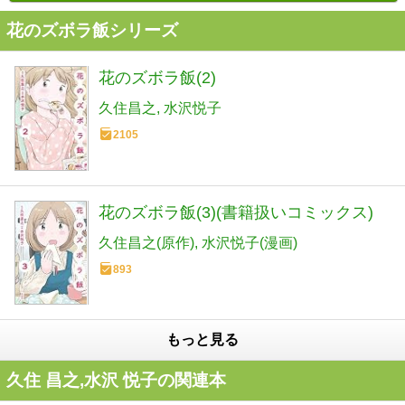
花のズボラ飯シリーズ
花のズボラ飯(2)
久住昌之
水沢悦子
2105
花のズボラ飯(3)(書籍扱いコミックス)
久住昌之(原作)
水沢悦子(漫画)
893
もっと見る
久住 昌之,水沢 悦子の関連本