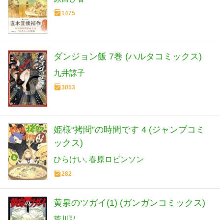
1475
ダンジョン飯 7巻 (ハルタコミックス)
九井諒子
3053
姫様“拷問”の時間です 4 (ジャンプコミ
ックス)
ひらけい
春原ロビンソン
282
黄泉のツガイ(1) (ガンガンコミックス)
荒川弘