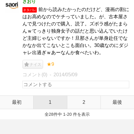
さおり
前から読みたかったのだけど、漫画の割に
ネタバレ
はお高めなのでケチっていました。が、古本屋さ
んで見つけたので購入、読了。ズボラ感がたまら
んｗてっきり独身女子の話だと思い込んでいたけ
ど主婦じゃないですか！旦那さんが単身赴任でな
かなか出てこないとこも面白い。30歳なのにダジ
ャレ出過ぎｗあーなんか食べたいわ。
★9
ナイス
コメント(0)
2014/05/09
最初
1
2
最後
全28件中 1-20 件を表示