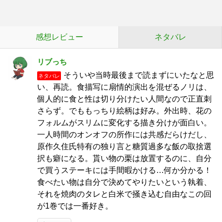
感想レビュー
ネタバレ
リブっち
そういや当時最後まで読まずにいたなと思
ネタバレ
い、再読。食描写に扇情的演出を混ぜるノリは、
個人的に食と性は切り分けたい人間なので正直刺
さらず。でももっちり絵柄は好み。外出時、花の
フォルムがスリムに変化する描き分けが面白い。
一人時間のオンオフの所作には共感だらけだし、
原作久住氏特有の独り言と糖質過多な飯の取捨選
択も癖になる。貰い物の栗は放置するのに、自分
で買うステーキには手間暇かける…何か分かる！
食べたい物は自分で決めてやりたいという執着、
それを焼肉のタレと白米で掻き込む自由なこの回
が1巻では一番好き。