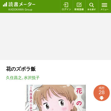
ログイン
新規登録
本を探
花のズボラ飯
久住昌之
,
水沢悦子
感想
28