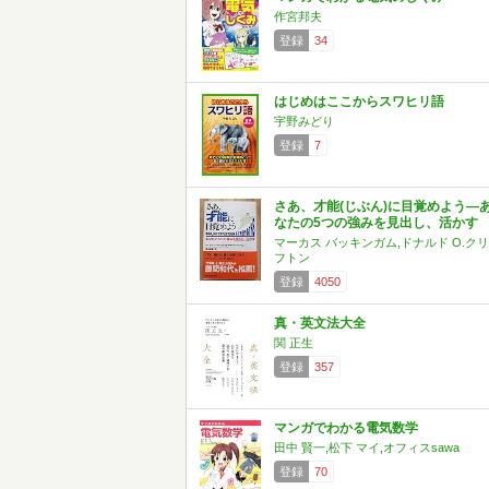
作宮邦夫
登録
34
はじめはここからスワヒリ語
宇野みどり
登録
7
さあ、才能(じぶん)に目覚めよう―
なたの5つの強みを見出し、活かす
マーカス バッキンガム,ドナルド O.クリ
フトン
登録
4050
真・英文法大全
関 正生
登録
357
マンガでわかる電気数学
田中 賢一,松下 マイ,オフィスsawa
登録
70