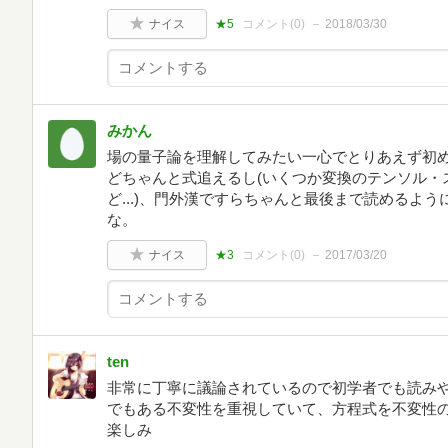
ナイス
★5
コメント(
0
)
2018/03/30
みかん
場の量子論を理解してみたい一心でとりあえず初
どちゃんと式追えるし(いくつか変換のテンソル・
ど...)、門外漢ですらちゃんと最後まで読めるよ
な。
ナイス
★3
コメント(
0
)
2017/03/20
ten
非常に丁寧に議論されているので初学者でも読み
でもある不変性を重視していて、方程式を不変性
楽しみ