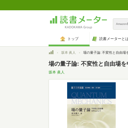
Amazo
トップ
読書メーターと
トップ
坂本 眞人
場の量子論: 不変性と自由場を中心にして (量子
場の量子論: 不変性と自由場を
坂本 眞人