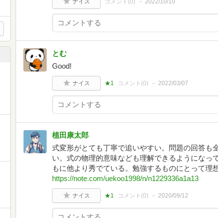
ナイス
コメント(
0
)
2022/10/10
とむ
Good!
イ
ナイス
★1
コメント(
0
)
2022/03/07
植田康太郎
式変形がとても丁寧で追いやすい。問題の回答も全
い。式の物理的意味なども理解できるようになっ
もに他より秀でている。勉強するものにとって理
https://note.com/uekoo1998/n/n1229336a1a13
ナイス
★1
コメント(
0
)
2020/09/12