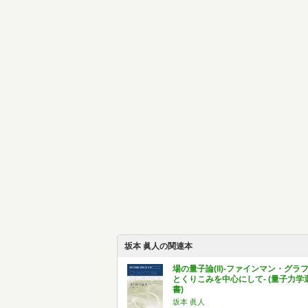
坂本 眞人の関連本
場の量子論(II)-ファインマン・グラ
とくりこみを中心にして- (量子力学
書)
坂本 眞人