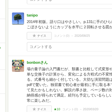
tanipo
2014年初版。語り口はやさしい。p.131に手の
こぼさないようにカップを水平に２回転させる図
ナイス
コメント(
0
)
2020/08/25
あ
bonbonさん
場の量子論の入門書だが、類書と比較して式変形
単な交換子の計算から、変化による方程式の不変
る。式番号も細かく付している。大切な演習問題は裳
pdfで驚いた。独習書で初心者が最初に手に取る
て見たかもしれない。解説の厚さ故、ページ数の
納得感が得られて満足。続刊も予定しているらし
常に楽しみだ。
ナイス
★10
コメント(
0
)
2020/03/20