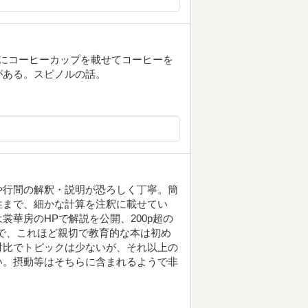
ひらにコーヒーカップを載せてコーヒーを
がある。スピノルの話。
や行間の解釈・説明が恐ろしく丁寧。簡
性まで、細かな計算を注釈に載せてい
華房のHPで解説を公開、200p超の
本で、これほど親切で教育的な本は初め
対比でトピックは少ないが、それ以上の
い。摂動等はそちらに含まれるようで非