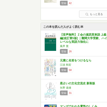
登録
42
もっと見る
この本を読んだ人がよく読む本
【音声無料】Ｚ会の速読英単語 上級
編[改訂第5版] ｜難関大学受験、ハ
レベルな英語力強化に
風早 寛
登録
26
元素に名前をつけるなら
江頭 和宏
登録
58
星占いの文化交流史 新装版
矢野 道雄
登録
31
マンガでわかる電気のしくみ