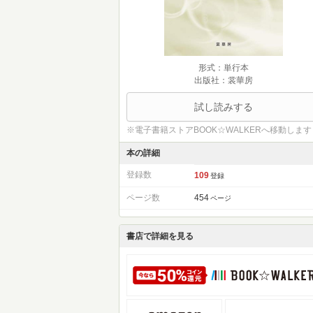
形式：単行本
出版社：裳華房
試し読みする
※電子書籍ストアBOOK☆WALKERへ移動します
本の詳細
登録数
109
登録
ページ数
454
ページ
書店で詳細を見る