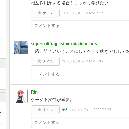
相互作用がある場合もしっかり学びたい。
ナイス
コメント(
0
)
2026/06/05
supercalifragilisticexpialidocious
一応、読了ということにしてページ稼ぎでもして
ナイス
コメント(
0
)
2025/08/19
Rin
ゲージ不変性が重要。
ナイス
★3
コメント(
0
)
2025/06/27