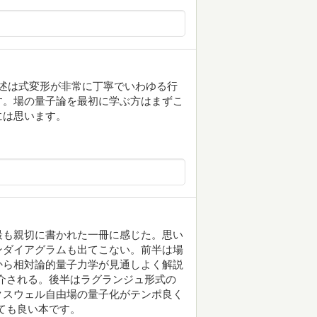
の記述は式変形が非常に丁寧でいわゆる行
す。場の量子論を最初に学ぶ方はまずこ
には思います。
最も親切に書かれた一冊に感じた。思い
ンダイアグラムも出てこない。前半は場
から相対論的量子力学が見通しよく解説
まで紹介される。後半はラグランジュ形式の
クスウェル自由場の量子化がテンポ良く
とても良い本です。