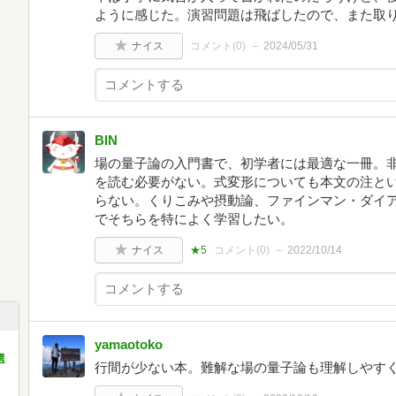
ように感じた。演習問題は飛ばしたので、また取
ナイス
コメント(
0
)
2024/05/31
BIN
場の量子論の入門書で、初学者には最適な一冊。
を読む必要がない。式変形についても本文の注と
らない。くりこみや摂動論、ファインマン・ダイ
でそちらを特によく学習したい。
ナイス
★5
コメント(
0
)
2022/10/14
yamaotoko
フ
選
行間が少ない本。難解な場の量子論も理解しやす