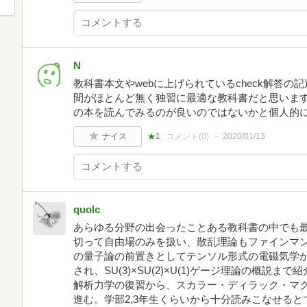
N
教科書本文やwebに上げられているcheck解答
間がほとんど無く独習に最適な教科書だと思いま
の本を読んでみるのが良いのではないかと個人的
ナイス
★1
コメント(
0
)
2020/01/13
quolc
あらゆる分野の出会ったことある教科書の中でも
切って自由場のみを扱い、散乱理論もファインマ
の量子論の前置きとしてテンソル形式の電磁気学
され、SU(3)×SU(2)×U(1)ゲージ理論の概説
解析力学の復習から、スカラー・ディラック・マ
進む。学部2,3年生くらいから十分読みこなせる