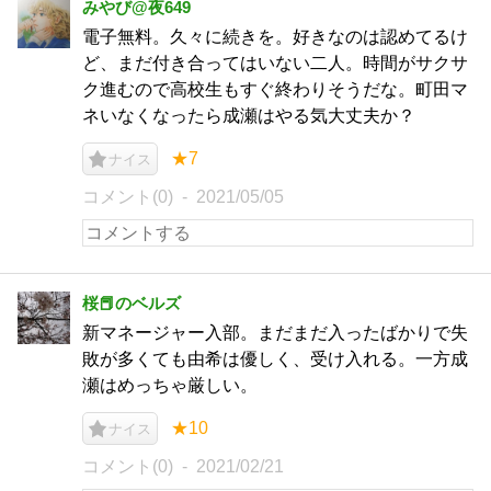
みやび@夜649
電子無料。久々に続きを。好きなのは認めてるけ
ど、まだ付き合ってはいない二人。時間がサクサ
ク進むので高校生もすぐ終わりそうだな。町田マ
ネいなくなったら成瀬はやる気大丈夫か？
★7
ナイス
コメント(0)
2021/05/05
桜📕のベルズ
新マネージャー入部。まだまだ入ったばかりで失
敗が多くても由希は優しく、受け入れる。一方成
瀬はめっちゃ厳しい。
★10
ナイス
コメント(0)
2021/02/21