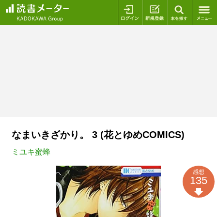
ログイン
新規登録
本を探
なまいきざかり。 3 (花とゆめCOMICS)
ミユキ蜜蜂
感想
135