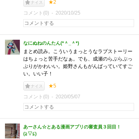
★2
ナイス
コメント(0)
2020/10/25
なにぬねのんたん(*＾_＾*)
まとめ読み。こういうまっとうなラブストーリー
はちょっと苦手だなぁ。でも、成瀬のらぶらぶっ
ぷりがかわいい。姫野さんもがんばっていてすご
い。いい子！
★5
ナイス
コメント(0)
2020/05/07
あーさん☆とある漫画アプリの審査員３回目！
(⁠≧⁠▽⁠≦⁠)