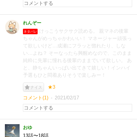
れんぞー
けっこうサクサク読める。 親マネの後輩
ネタバレ
ちゃんがめっちゃかわいい！ マネージャー頑張っ
て欲しいけど…成瀬にフラッと惚れたり、しな
い…よね？ そーなったら興醒めなので、このまま
純粋に先輩に憧れる後輩のままでいて欲しい。 あ
と、静ちゃんいっぱい出てきて嬉しい！インハイ
予選もひと悶着ありそうで楽しみー！
★3
ナイス
コメント(1)
2021/02/17
おゆ
13話〜18話