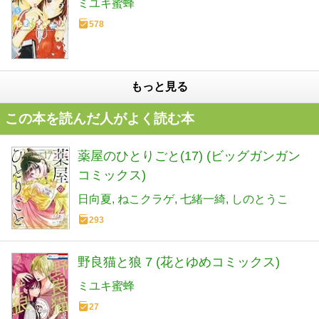
ミユキ蜜蜂
578
もっと見る
この本を読んだ人がよく読む本
薬屋のひとりごと(17) (ビッグガンガン
コミックス)
日向夏
ねこクラゲ
七緒一綺
しのとうこ
293
野良猫と狼 7 (花とゆめコミックス)
ミユキ蜜蜂
27