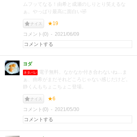
ムフッてなる！由希と成瀬のしりとり笑えるな
ぁ。やっぱり最高に面白い🤣
★19
ナイス
コメント(0)
2021/06/09
ヨダ
電子無料。なかなか付き合わないね…ま
ネタバレ
ぁ、由希がまだそれどころじゃない感じだけど。
静くんもちょこちょこ登場。
★6
ナイス
コメント(0)
2021/05/30