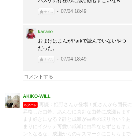
バスケの存在のに部活動もすごいなｗ
07/04 18:49
ナイス
kanano
おまけはまんがParkで読んでいないやつ
だった。
07/04 18:49
ナイス
AKIKO-WILL
再読：姫野さんが登場！姐さんから団長に
ネタバレ
昇格した由希。あんなに真剣な由希に成瀬もます
ます好きになる？静と成瀬が由希の取り合い？あ
まりにイジケテ可愛い成瀬に由希ならずともキュ
ンとなるな。成瀬からのキスマークにこちらまで