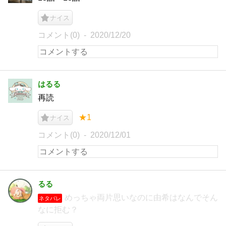
ナイス
コメント(0)
2020/12/20
はるる
再読
★1
ナイス
コメント(0)
2020/12/01
るる
めっちゃ両片思いなのに由希はなんでそん
ネタバレ
なに拒む？