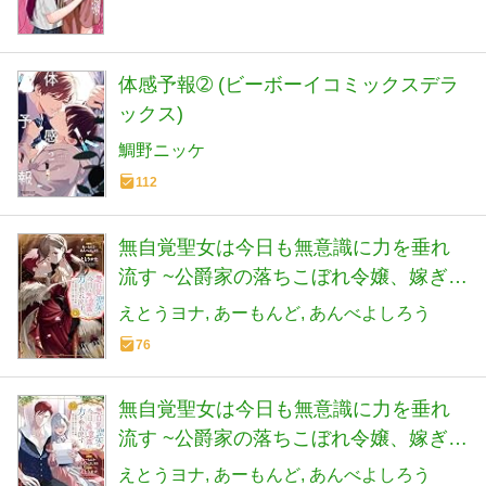
体感予報➁ (ビーボーイコミックスデラ
ックス)
鯛野ニッケ
112
無自覚聖女は今日も無意識に力を垂れ
流す ~公爵家の落ちこぼれ令嬢、嫁ぎ先
で幸せを掴み取る~ (6) (アース・スター
えとうヨナ
あーもんど
あんべよしろう
コミックス)
76
無自覚聖女は今日も無意識に力を垂れ
流す ~公爵家の落ちこぼれ令嬢、嫁ぎ先
で幸せを掴み取る~ (7) (アース・スター
えとうヨナ
あーもんど
あんべよしろう