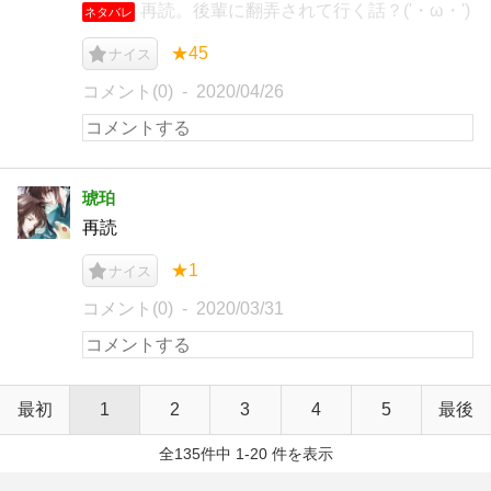
再読。後輩に翻弄されて行く話？('・ω・')
ネタバレ
★45
ナイス
コメント(0)
2020/04/26
琥珀
再読
★1
ナイス
コメント(0)
2020/03/31
最初
1
2
3
4
5
最後
全135件中 1-20 件を表示