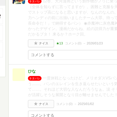
12巻、大河漫画という創作物がノリに乗
ネタバレ
（全体を知らずに言ってますが）。困難と克服を
でストップ高になると思いますが、なんのなんの
力ヘンディの前に出揃いましたチーム大罪。待っ
長命令だ！」で納得するバン） ◉赤魔神に灰色魔神
かったデザイン。漫画だからね、絵の説得力が重
だかるブタ！ 来るか？ホーク回。
ナイス
★13
コメント(
0
)
2026/01/23
ひな
一度休戦となったけど、メリオダスVSバ
ネタバレ
う……。バンのエレインを生き返らせたいという
て……。それほど大切な人なんだろうなぁ。涙 そ
が活躍しそうな展開となり目が離せませんでした
ナイス
コメント(
0
)
2025/01/02