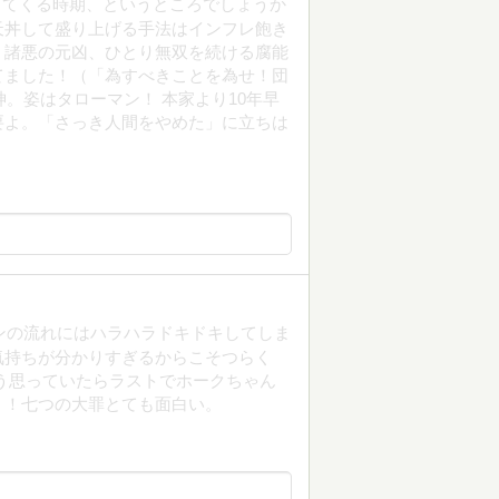
ってくる時期、というところでしょうか
天丼して盛り上げる手法はインフレ飽き
。諸悪の元凶、ひとり無双を続ける腐能
てました！（「為すべきことを為せ！団
。姿はタローマン！ 本家より10年早
要よ。「さっき人間をやめた」に立ちは
ンの流れにはハラハラドキドキしてしま
気持ちが分かりすぎるからこそつらく
う思っていたらラストでホークちゃん
！！七つの大罪とても面白い。