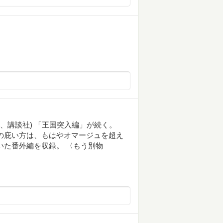
12月、講談社) 「王国突入編」が続く。
の庇い方は、もはやオマージュを超え
いた番外編を収録。 〈もう別物