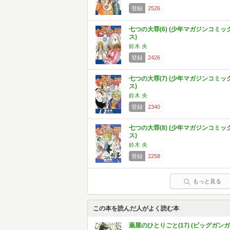
登録
2526
七つの大罪(6) (少年マガジンコミッ
ス)
鈴木 央
登録
2426
七つの大罪(7) (少年マガジンコミッ
ス)
鈴木 央
登録
2340
七つの大罪(8) (少年マガジンコミッ
ス)
鈴木 央
登録
2258
もっと見る
この本を読んだ人がよく読む本
薬屋のひとりごと(17) (ビッグガンガ