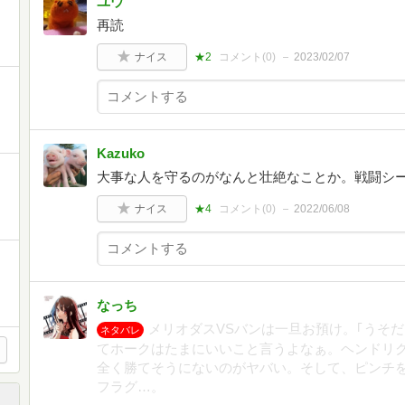
ユウ
再読
ナイス
★2
コメント(
0
)
2023/02/07
Kazuko
大事な人を守るのがなんと壮絶なことか。戦闘シ
ナイス
★4
コメント(
0
)
2022/06/08
なっち
メリオダスVSバンは一旦お預け。｢うそだ
ネタバレ
てホークはたまにいいこと言うよなぁ。ヘンドリ
全く勝てそうにないのがヤバい。そして、ピンチ
フラグ…。