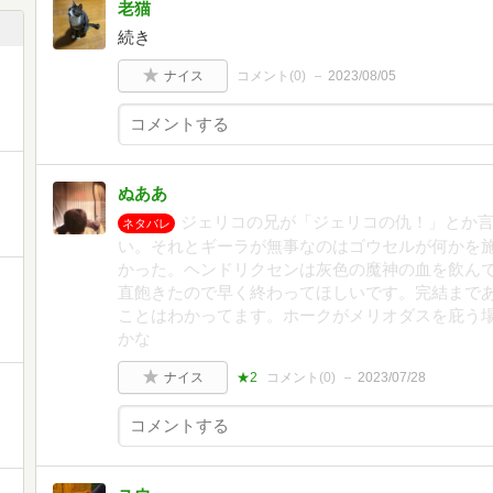
老猫
続き
ナイス
コメント(
0
)
2023/08/05
ぬああ
ジェリコの兄が「ジェリコの仇！」とか
ネタバレ
い。それとギーラが無事なのはゴウセルが何かを
かった。ヘンドリクセンは灰色の魔神の血を飲ん
直飽きたので早く終わってほしいです。完結まであ
ことはわかってます。ホークがメリオダスを庇う
かな
ナイス
★2
コメント(
0
)
2023/07/28