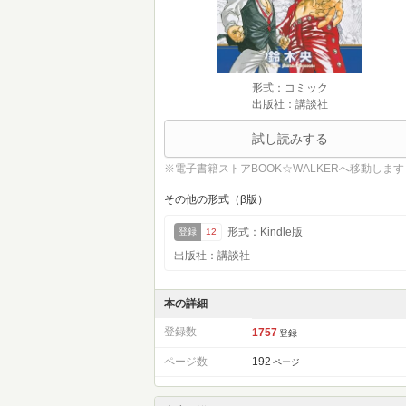
形式：コミック
出版社：講談社
試し読みする
※電子書籍ストアBOOK☆WALKERへ移動します
その他の形式（β版）
形式：Kindle版
登録
12
出版社：講談社
本の詳細
登録数
1757
登録
ページ数
192
ページ