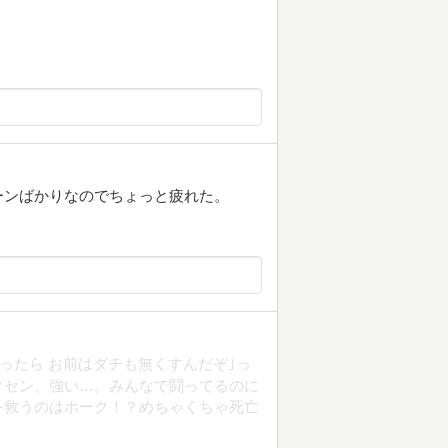
ーンばかりなのでちょっと疲れた。
ったら お前はダチも無くすんだぞ｣っ
クセン、強い…。みんなで闘ってるのに
を救うのはホーク！？めちゃくちゃ死亡