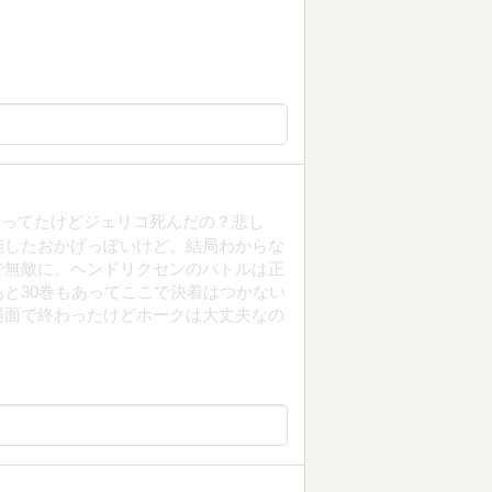
言ってたけどジェリコ死んだの？悲し
施したおかげっぽいけど、結局わからな
で無敵に。ヘンドリクセンのバトルは正
と30巻もあってここで決着はつかない
場面で終わったけどホークは大丈夫なの