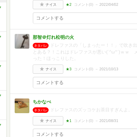
ナイス
★2
コメント(
0
)
2022/04/02
ク
那智＠灯れ松明の火
ク
ドレファスの「しまったー！！」で吹き
ネタバレ
とある？！これはドレファスが悪い(´^ω^`)ｗ
った！ほっこりした。
ク
ナイス
★3
コメント(
0
)
2021/10/13
ク
ちかなべ
ドレファスのズッコケお茶目すぎんよ。
ネタバレ
ナイス
★1
コメント(
0
)
2021/08/31
ク