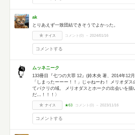
ak
とりあえず一致団結できそうでよかった。
ナイス
コメント(
0
)
2024/01/16
ムッネニーク
133冊目『七つの大罪 12』(鈴木央 著、2014年
「しまったーーー！！」じゃねーわ！ メリオダス
てパクリの域。 メリオダスとホークの出会いを描
だ…！！！〉
ナイス
★63
コメント(
0
)
2023/11/16