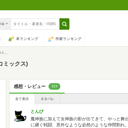
n和書
は
本ランキング
作家ランキング
ス)
コミックス)
感想・レビュー
324
全て表示
ネタバレ
とんび
魔神族に加えて女神族の影が出てきて、やっと舞台
に継ぐ戦闘、意外なような必然のような仲間割れ。