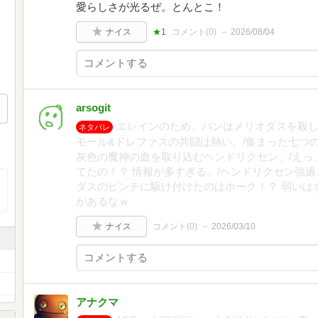
愛らしさが光るぜ。とんとこ！
ナイス
★1
コメント(
0
)
2026/08/04
arsogit
エレインのため、バンはメリオダスを殺し
ネタバレ
モール&ドレファスの共闘は熱い。/集まった七つ
灰色の魔神の血を取り込むヘンドリクセン。/えっ
てたの！？ 情報が多すぎる。/ヘンドリクセン強
ダスのピンチに駆け付けたのはホーク！？ 弱いは
があるなｗ
ナイス
コメント(
0
)
2026/03/10
アナクマ