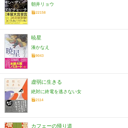
朝井リョウ
22158
暁星
湊かなえ
9043
虚弱に生きる
絶対に終電を逃さない女
2114
カフェーの帰り道