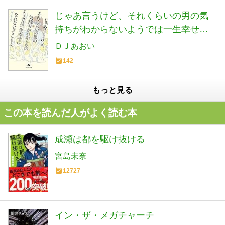
じゃあ言うけど、それくらいの男の気
持ちがわからないようでは一生幸せに
なれないってことよ。 (幻冬舎文庫)
ＤＪあおい
142
もっと見る
この本を読んだ人がよく読む本
成瀬は都を駆け抜ける
宮島未奈
12727
イン・ザ・メガチャーチ