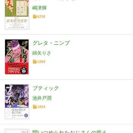
嶋津輝
6256
グレタ・ニンプ
綿矢りさ
1869
ブティック
池井戸潤
1804
問いつめられたおじさんの答え