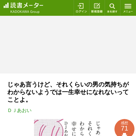
ログイン
新規登録
本を探
じゃあ言うけど、それくらいの男の気持ちが
わからないようでは一生幸せになれないって
ことよ。
ＤＪあおい
感想
71