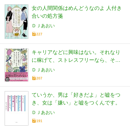
女の人間関係はめんどうなのよ 人付き
合いの処方箋
ＤＪあおい
227
キャリアなどに興味はない。それなり
に稼げて、ストレスフリーなら、それ
がいいのだ!
ＤＪあおい
207
ていうか、男は「好きだよ」と嘘をつ
き、女は「嫌い」と嘘をつくんです。
ＤＪあおい
191