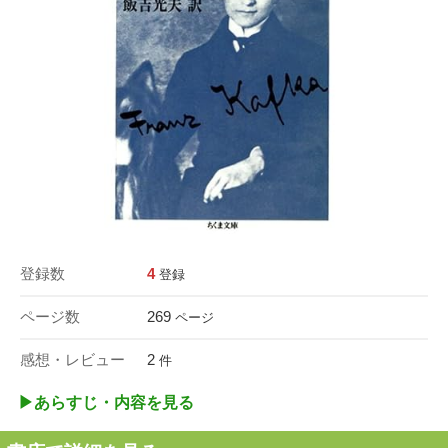
登録数
4
登録
ページ数
269
ページ
感想・レビュー
2
件
▶︎あらすじ・内容を見る