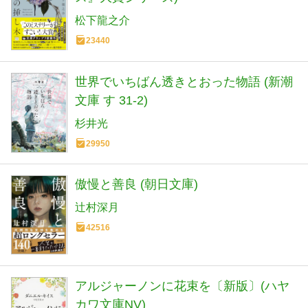
松下龍之介
23440
世界でいちばん透きとおった物語 (新潮
文庫 す 31-2)
杉井光
29950
傲慢と善良 (朝日文庫)
辻村深月
42516
アルジャーノンに花束を〔新版〕(ハヤ
カワ文庫NV)