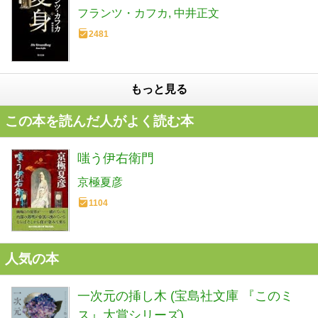
フランツ・カフカ
中井正文
2481
もっと見る
この本を読んだ人がよく読む本
嗤う伊右衛門
京極夏彦
1104
人気の本
一次元の挿し木 (宝島社文庫 『このミ
ス』大賞シリーズ)