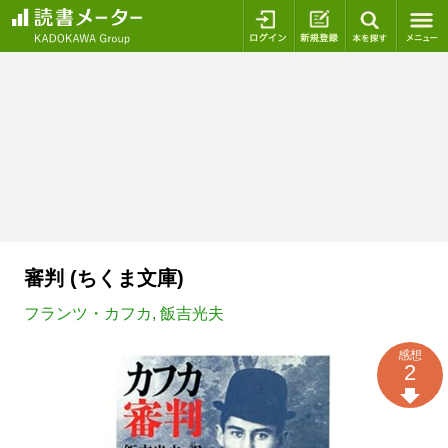
ログイン
新規登録
本を探
審判 (ちくま文庫)
フランツ・カフカ
,
飯吉光夫
感想
2