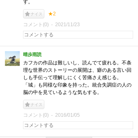
す。
★2
ナイス
コメント(0)
2021/11/23
晴歩雨読
カフカの作品は難しいし、読んでて疲れる。不条
理な世界のストーリーの展開は、癖のある言い回
しも手伝って理解しにくく苦痛さえ感じる。
「城」も同様な印象を持った。統合失調症の人の
脳の中を見ているような気もする。
ナイス
コメント(0)
2016/01/05