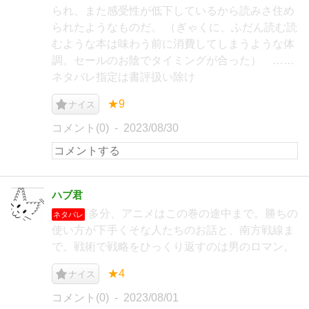
られ、また感受性が低下しているから読みさ住め
られたようなものだ。 （ぎゃくに、ふだん読む読
むような本は味わう前に消費してしまうような体
調。セールのお陰でタイミングが合った） ……
ネタバレ指定は書評扱い除け
★9
ナイス
コメント(0)
2023/08/30
ハブ君
多分、アニメはこの巻の途中まで。勝ちの
ネタバレ
使い方が下手くそな人たちのお話と、南方戦線ま
で。戦術で戦略をひっくり返すのは男のロマン。
★4
ナイス
コメント(0)
2023/08/01