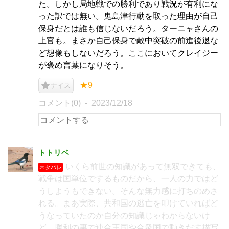
た。しかし局地戦での勝利であり戦況が有利にな
った訳では無い。鬼島津行動を取った理由が自己
保身だとは誰も信じないだろう。ターニャさんの
上官も。まさか自己保身で敵中突破の前進後退な
ど想像もしないだろう。ここにおいてクレイジー
が褒め言葉になりそう。
★9
ナイス
コメント(0)
2023/12/18
トトリベ
いくら前世の知識があって無双できても、
ネタバレ
戦争は国単位でするものだから、一人の力ではど
うしようもできない。そんな無力感に打ちのめさ
れる。まあ実際、共和国の逃亡を叩けていればど
うなっていたのか自分の知識じゃわからないけ
ど、勝利の裏で連合王国や合衆国で動きだす描写