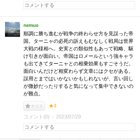
nemuo
順調に勝ち進むが戦争の終わらせ方を見誤った帝
国。ターニャの必死の訴えもむなしく戦局は世界
大戦の様相へ。史実との類似性もあって戦略、駆
け引きが面白い。帝国はロメールという強キャラ
も出てきてターニャとの相乗効果もすごそうだ。
面白いんだけど相変わらず文章にはクセがある。
誤用とまではいかないかもしれないが、言い回し
が微妙だったりすると気になって集中できないの
が難点。
★4
ナイス
コメント(0)
2023/07/29