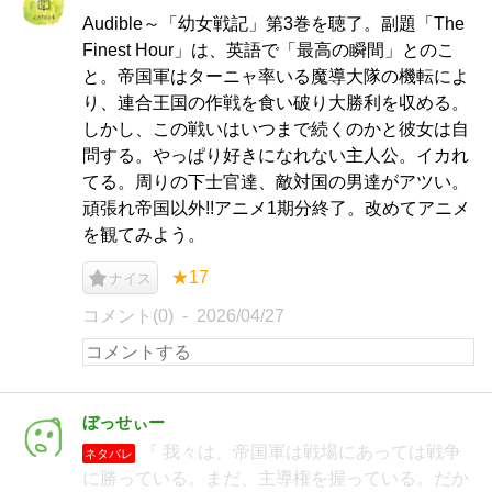
Audible～「幼女戦記」第3巻を聴了。副題「The
Finest Hour」は、英語で「最高の瞬間」とのこ
と。帝国軍はターニャ率いる魔導大隊の機転によ
り、連合王国の作戦を食い破り大勝利を収める。
しかし、この戦いはいつまで続くのかと彼女は自
問する。やっぱり好きになれない主人公。イカれ
てる。周りの下士官達、敵対国の男達がアツい。
頑張れ帝国以外!!アニメ1期分終了。改めてアニメ
を観てみよう。
★17
ナイス
コメント(0)
2026/04/27
ぼっせぃー
『 我々は、帝国軍は戦場にあっては戦争
ネタバレ
に勝っている。まだ、主導権を握っている。だか