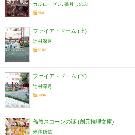
カルロ・ゼン
篠月しのぶ
864
ファイア・ドーム (上)
辻村深月
5182
ファイア・ドーム (下)
辻村深月
3896
倫敦スコーンの謎 (創元推理文庫)
米澤穂信