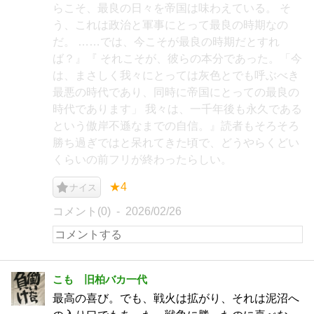
らこそ、最良の日々を帝国は味わえている。 そ
う、これは政治と軍事にとって最良の時期なの
だ。 ……では、今こそが最良の時期だとすれ
ば？』『 それこそが、彼らの本分であった。「今
は、まさしく我々にとっては灰色とでも呼ぶべき
最悪の時代であり、同時に帝国にとっての最良の
時代であります」 我々は、一千年後も永久である
という傲岸不遜なまでの自信。』読者もそろそろ
勝ち過ぎではと呆れてきた頃で、どうやらくどい
くらいの前フリが終わったらしい。
★4
ナイス
コメント(0)
2026/02/26
こも 旧柏バカ一代
最高の喜び。でも、戦火は拡がり、それは泥沼へ