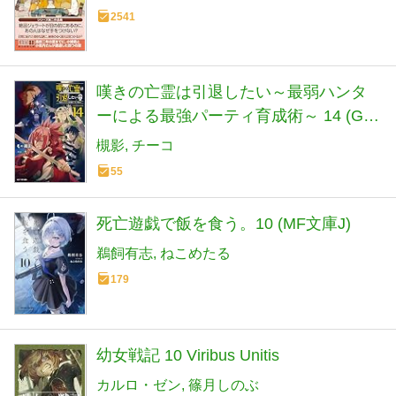
2541
嘆きの亡霊は引退したい～最弱ハンタ
ーによる最強パーティ育成術～ 14 (GC
ノベルズ)
槻影
チーコ
55
死亡遊戯で飯を食う。10 (MF文庫J)
鵜飼有志
ねこめたる
179
幼女戦記 10 Viribus Unitis
カルロ・ゼン
篠月しのぶ