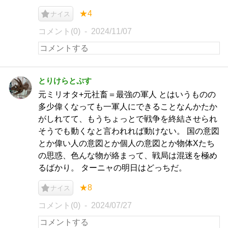
★4
ナイス
コメント(0)
2024/11/07
とりけらとぷす
元ミリオタ+元社畜＝最強の軍人 とはいうものの
多少偉くなっても一軍人にできることなんかたか
がしれてて、もうちょっとで戦争を終結させられ
そうでも動くなと言われれば動けない。 国の意図
とか偉い人の意図とか個人の意図とか物体Xたち
の思惑、色んな物が絡まって、戦局は混迷を極め
るばかり。 ターニャの明日はどっちだ。
★8
ナイス
コメント(0)
2024/07/27