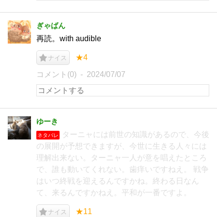
ぎゃばん
再読。with audible
★4
ナイス
コメント(0)
2024/07/07
ゆーき
ターニャには前世の知識があるので、今後
ネタバレ
の展開が予想できますが、今世に生きる人々には
理解出来ない。ターニャ一人が意を唱えたところ
で、誰も動いてくれない。歯痒いですねえ。 戦争
はいつ終戦を迎えるんですかね。終わる日なん
て、来るんですかねえ。平和が一番ですよ。
★11
ナイス