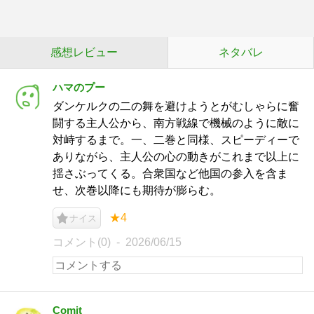
感想レビュー
ネタバレ
ハマのプー
ダンケルクの二の舞を避けようとがむしゃらに奮
闘する主人公から、南方戦線で機械のように敵に
対峙するまで。一、二巻と同様、スピーディーで
ありながら、主人公の心の動きがこれまで以上に
揺さぶってくる。合衆国など他国の参入を含ま
せ、次巻以降にも期待が膨らむ。
★4
ナイス
コメント(0)
2026/06/15
Comit