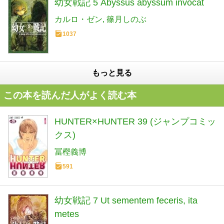
幼女戦記 5 Abyssus abyssum invocat
カルロ・ゼン
篠月しのぶ
1037
もっと見る
この本を読んだ人がよく読む本
HUNTER×HUNTER 39 (ジャンプコミッ
クス)
冨樫義博
591
幼女戦記 7 Ut sementem feceris, ita
metes