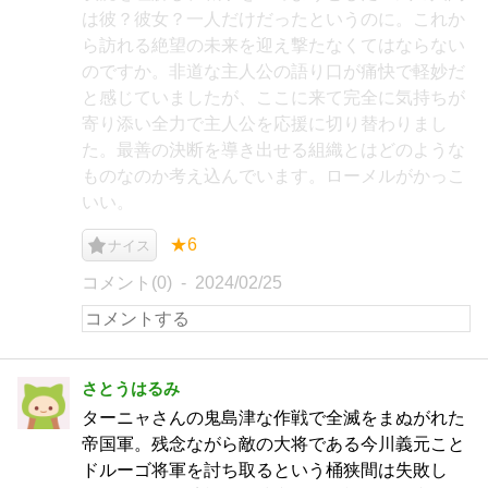
は彼？彼女？一人だけだったというのに。これか
ら訪れる絶望の未来を迎え撃たなくてはならない
のですか。非道な主人公の語り口が痛快で軽妙だ
と感じていましたが、ここに来て完全に気持ちが
寄り添い全力で主人公を応援に切り替わりまし
た。最善の決断を導き出せる組織とはどのような
ものなのか考え込んでいます。ローメルがかっこ
いい。
★6
ナイス
コメント(0)
2024/02/25
さとうはるみ
ターニャさんの鬼島津な作戦で全滅をまぬがれた
帝国軍。残念ながら敵の大将である今川義元こと
ドルーゴ将軍を討ち取るという桶狭間は失敗し