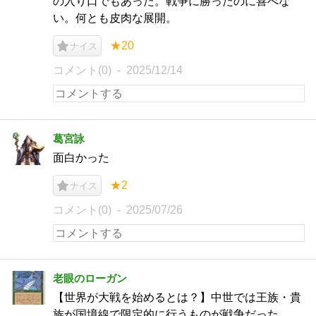
の入り口でもあった。戦争に勝ったのに喜べな
い。何とも皮肉な展開。
★20
ナイス
コメント(0)
2025/12/14
葛宮詠
面白かった
★2
ナイス
コメント(0)
2025/07/26
老眼のローガン
【世界が大戦を始めるとは？】中世では王族・貴
族が国境線で限定的に行うものが戦争だった。