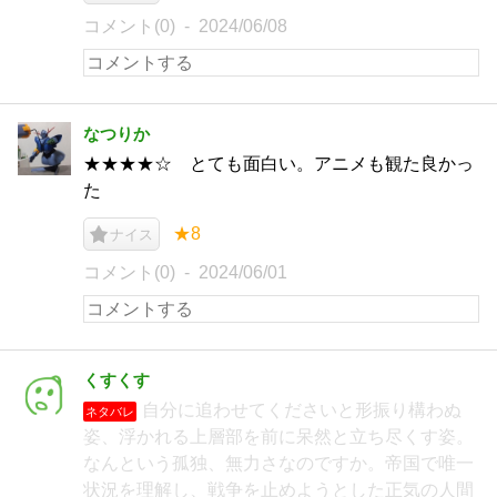
コメント(0)
2024/06/08
なつりか
★★★★☆ とても面白い。アニメも観た良かっ
た
★8
ナイス
コメント(0)
2024/06/01
くすくす
自分に追わせてくださいと形振り構わぬ
ネタバレ
姿、浮かれる上層部を前に呆然と立ち尽くす姿。
なんという孤独、無力さなのですか。帝国で唯一
状況を理解し、戦争を止めようとした正気の人間