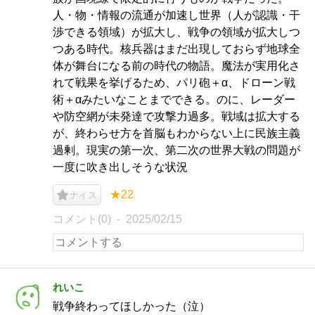
人・物・情報の流通が加速し世界（人が認識・干
渉できる領域）が拡大し、戦争の領域が拡大しつ
つある時代。核兵器はまだ出現しておらず地球全
体が舞台になる前の時代の物語。魔法が実用化さ
れて戦果を挙げるため、パリ砲＋α、ドローン戦
術＋αみたいなことまでできる。のに、レーダー
や防空網が未発達で攻撃力過多。戦域は拡大する
が、終わらせ方を首脳もわからない上に民族主義
過剰。現実の第一次、第二次の世界大戦の問題が
一度に吹き出しそうな状況
★22
ナイス
コメント(0)
2025/02/15
れいこ
戦争終わってほしかった（泣）