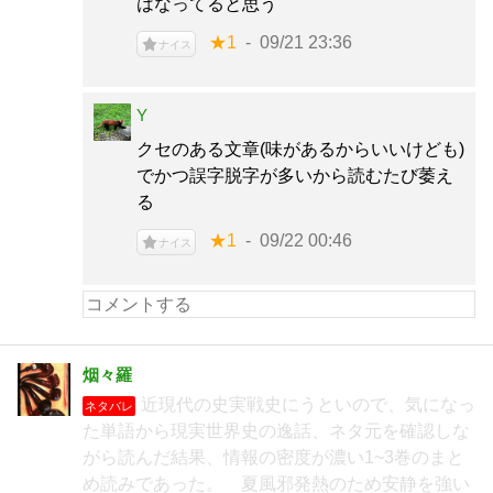
はなってると思う
★1
09/21 23:36
ナイス
Y
クセのある文章(味があるからいいけども)
でかつ誤字脱字が多いから読むたび萎え
る
★1
09/22 00:46
ナイス
烟々羅
近現代の史実戦史にうといので、気になっ
ネタバレ
た単語から現実世界史の逸話、ネタ元を確認しな
がら読んだ結果、情報の密度が濃い1~3巻のまと
め読みであった。 夏風邪発熱のため安静を強い