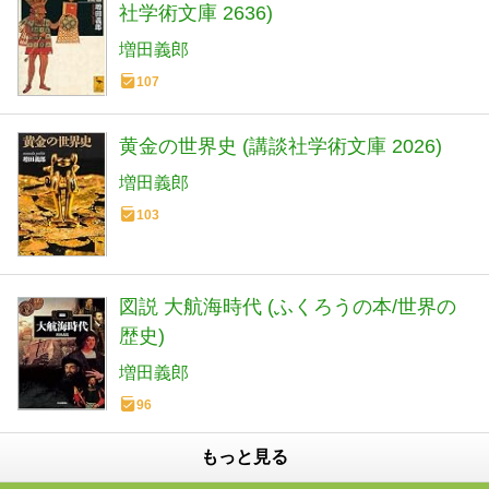
社学術文庫 2636)
増田義郎
107
黄金の世界史 (講談社学術文庫 2026)
増田義郎
103
図説 大航海時代 (ふくろうの本/世界の
歴史)
増田義郎
96
もっと見る