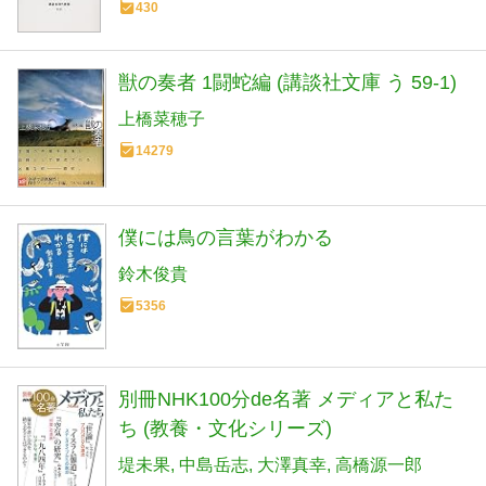
430
獣の奏者 1闘蛇編 (講談社文庫 う 59-1)
上橋菜穂子
14279
僕には鳥の言葉がわかる
鈴木俊貴
5356
別冊NHK100分de名著 メディアと私た
ち (教養・文化シリーズ)
堤未果
中島岳志
大澤真幸
高橋源一郎