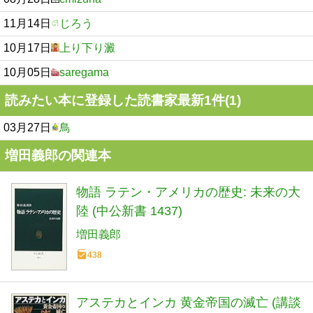
11月14日
じろう
10月17日
上り下り澱
10月05日
saregama
読みたい本に登録した読書家最新1件(1)
03月27日
鳥
増田義郎の関連本
物語 ラテン・アメリカの歴史: 未来の大
陸 (中公新書 1437)
増田義郎
438
アステカとインカ 黄金帝国の滅亡 (講談