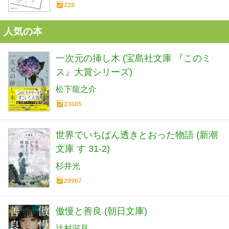
228
人気の本
一次元の挿し木 (宝島社文庫 『このミ
ス』大賞シリーズ)
松下龍之介
23485
世界でいちばん透きとおった物語 (新潮
文庫 す 31-2)
杉井光
29967
傲慢と善良 (朝日文庫)
辻村深月