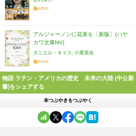
42553
アルジャーノンに花束を〔新版〕(ハヤ
カワ文庫NV)
ダニエル・キイス
小尾芙佐
24150
物語 ラテン・アメリカの歴史 未来の大陸 (中公新
書)をシェアする
本つぶやきをつぶやく