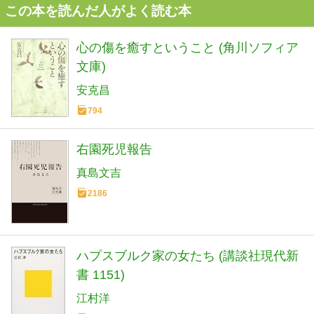
この本を読んだ人がよく読む本
心の傷を癒すということ (角川ソフィア
文庫)
安克昌
794
右園死児報告
真島文吉
2186
ハプスブルク家の女たち (講談社現代新
書 1151)
江村洋