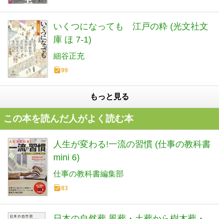
いくつになっても 江戸の粋 (光文社文
庫 ほ 7-1)
細谷正充
99
もっと見る
この本を読んだ人がよく読む本
人生が変わる!一流の習慣 (仕事の教科書
mini 6)
仕事の教科書編集部
83
日本の自然葬 風葬・土葬から樹木葬・