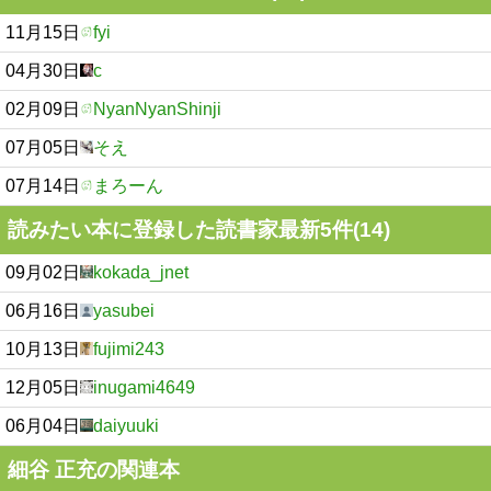
11月15日
fyi
04月30日
c
02月09日
NyanNyanShinji
07月05日
そえ
07月14日
まろーん
読みたい本に登録した読書家最新5件(14)
09月02日
kokada_jnet
06月16日
yasubei
10月13日
fujimi243
12月05日
inugami4649
06月04日
daiyuuki
細谷 正充の関連本