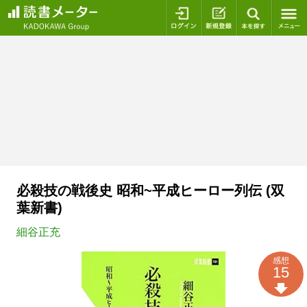
ログイン
新規登録
本を探
必殺技の戦後史 昭和~平成ヒーロー列伝 (双
葉新書)
細谷正充
感想
15