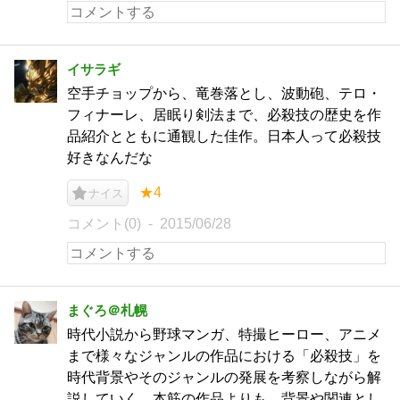
イサラギ
空手チョップから、竜巻落とし、波動砲、テロ・
フィナーレ、居眠り剣法まで、必殺技の歴史を作
品紹介とともに通観した佳作。日本人って必殺技
好きなんだな
★4
ナイス
コメント(0)
2015/06/28
まぐろ＠札幌
時代小説から野球マンガ、特撮ヒーロー、アニメ
まで様々なジャンルの作品における「必殺技」を
時代背景やそのジャンルの発展を考察しながら解
説していく。本筋の作品よりも、背景や関連とし