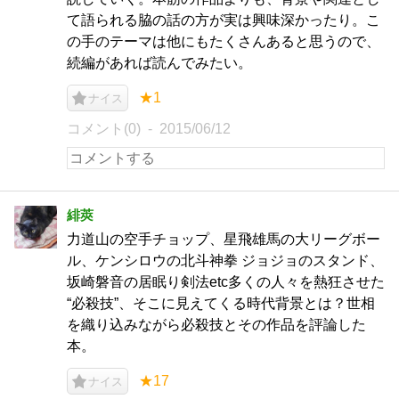
て語られる脇の話の方が実は興味深かったり。こ
の手のテーマは他にもたくさんあると思うので、
続編があれば読んでみたい。
★1
ナイス
コメント(0)
2015/06/12
緋莢
力道山の空手チョップ、星飛雄馬の大リーグボー
ル、ケンシロウの北斗神拳 ジョジョのスタンド、
坂崎磐音の居眠り剣法etc多くの人々を熱狂させた
“必殺技”、そこに見えてくる時代背景とは？世相
を織り込みながら必殺技とその作品を評論した
本。
★17
ナイス