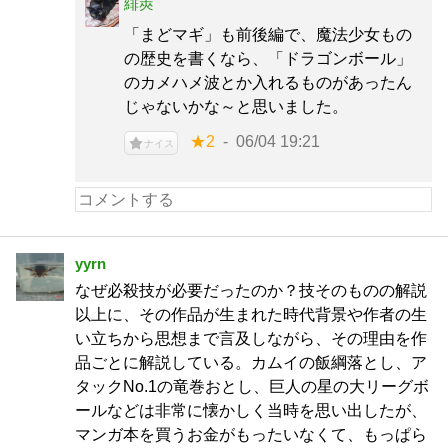
緋莢
「まどマギ」も前後編で、魔法少女もの
の歴史を書くなら、「ドラゴンボール」
のカメハメ波とか入れるものがあったん
じゃないかな～と思いました。
★2
06/04 19:21
ナイス
yyrn
なぜ必殺技が必要だったのか？技そのものの解説
以上に、その作品が生まれた時代背景や作者の生
い立ちから思想まで言及しながら、その理由を作
品ごとに解説している。カムイの飯綱落とし、ア
タックNo.1の竜巻おとし、巨人の星の大リーグボ
ールなどは非常に懐かしく当時を思い出したが、
マンガ本を買うお金がもったいなくて、もっぱら