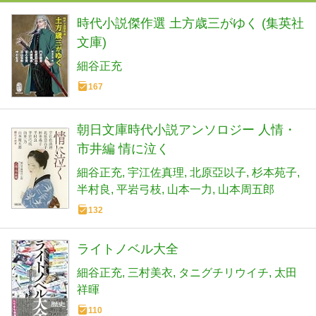
時代小説傑作選 土方歳三がゆく (集英社
文庫)
細谷正充
167
朝日文庫時代小説アンソロジー 人情・
市井編 情に泣く
細谷正充
宇江佐真理
北原亞以子
杉本苑子
半村良
平岩弓枝
山本一力
山本周五郎
132
ライトノベル大全
細谷正充
三村美衣
タニグチリウイチ
太田
祥暉
110