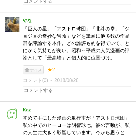
やな
「巨人の星」「アストロ球団」「北斗の拳」「ジ
ョジョの奇妙な冒険」などを筆頭に他多数の作品
群を評論する本作。どの論評も的を得ていて、と
にかく気持ちが良い。昭和～平成の人気漫画の評
論として「最高峰」と個人的に位置づけ。
★2
ナイス
コメント(0)
2018/08/28
Kaz
初めて手にした漫画の単行本が「アストロ球団」
私の中でのヒーローは明智球七。彼の言動が、私
の人生に大きく影響しています。今から思うと、