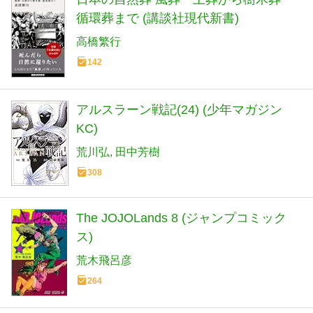
循環葬まで (講談社現代新書)
高橋繁行
142
アルスラーン戦記(24) (少年マガジン
KC)
荒川弘
田中芳樹
308
The JOJOLands 8 (ジャンプコミック
ス)
荒木飛呂彦
264