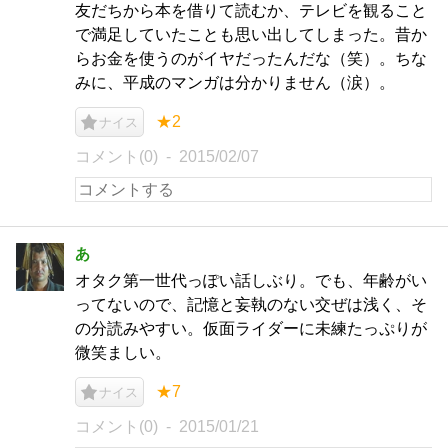
友だちから本を借りて読むか、テレビを観ること
で満足していたことも思い出してしまった。昔か
らお金を使うのがイヤだったんだな（笑）。ちな
みに、平成のマンガは分かりません（涙）。
★2
ナイス
コメント(0)
2015/02/07
あ
オタク第一世代っぽい話しぶり。でも、年齢がい
ってないので、記憶と妄執のない交ぜは浅く、そ
の分読みやすい。仮面ライダーに未練たっぷりが
微笑ましい。
★7
ナイス
コメント(0)
2015/01/21