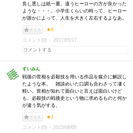
良し悪しは紙一重。違うヒーローの方が良かった
ような・・・。小学生くらいの時って、ヒーロー
が誰かによって、人生を大きく左右するよなあ。
★8
ナイス
コメント(0)
2017/05/17
すいみん
戦後の世相を必殺技を用いる作品を媒介に解説し
たような本。 雑談めいた口調も合わさって凄く
軽い。世相が知れて面白いと言えば面白いけど
も、必殺技の戦後史という物に求めるものと何か
が違う気がする。
★1
ナイス
コメント(0)
2015/08/05