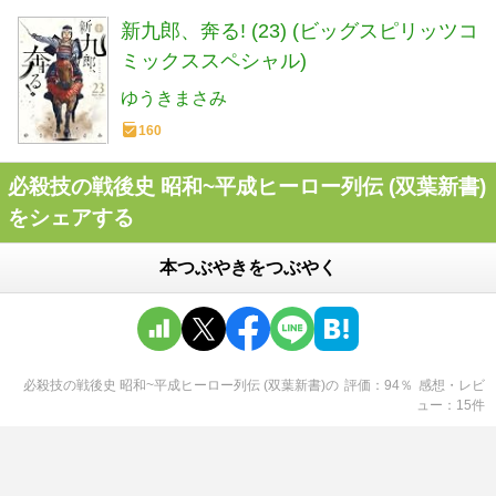
新九郎、奔る! (23) (ビッグスピリッツコ
ミックススペシャル)
ゆうきまさみ
160
必殺技の戦後史 昭和~平成ヒーロー列伝 (双葉新書)
をシェアする
本つぶやきをつぶやく
必殺技の戦後史 昭和~平成ヒーロー列伝 (双葉新書)
の
評価
94
％
感想・レビ
ュー
15
件