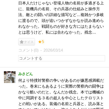
日本人だけじゃない登場人物の名前が多過ぎる上
に、龍機兵の名前、その兵器の仕組みと操作方
法、敵との闘いの詳細な描写など…複雑かつ多岐
に渡るので、頭が追いつかずなかなか読み進めら
れなかった。戦闘ものが好きな方にはたまらない
とは思うけど、私には合わなかった。残念…
★5
ナイス
コメント(0)
2026/03/14
みさどん
何より特捜対警察の争いがあるのが嫌悪感満載だ
った。巻末にもあるように実際の警察内の闘争は
かなり酷いのだと。なんだか残念。本では機械の
中に同調する３名の超人を中心としたテロリスト
との戦いがある。装備の名前と兵器と、読み落と