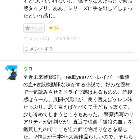
すとついていけないし、強そうな人だらけで緊張
感タップリ。ああ、シリーズに手を出してしまっ
たという感じ。
★24
ナイス
コメント(0)
2026/03/01
ウロ
至近未来警察SF。 redEyes+パトレイバー+狐狼
の血+攻殻機動隊な味がする小説で、好みな題材
で一気読みさせるドライブ感はあるものの、読後
感はうーん。展開や演出が、良く言えばケレン味
たっぷり。悪く言えばケバくて子どもっぽくて、
少し冷めてしまうところもあった。 警察描写のリ
アリティが評判だが、直近で映画「狐狼の血」を
鑑賞したのでここも迫力面で物足りなさを感じ
た。 2作目が日本SF大賞作品らしいので、そちら