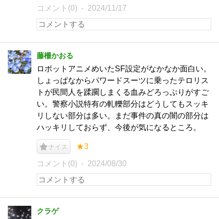
コメント(0)
2024/11/17
藤柵かおる
ロボットアニメめいたSF設定がなかなか面白い。
しょっぱなからパワードスーツに乗ったテロリス
トが民間人を蹂躙しまくる血みどろっぷりがすご
い。警察小説特有の軋轢部分はどうしてもスッキ
リしない部分は多い。まだ事件の真の闇の部分は
ハッキリしておらず、今後が気になるところ。
★3
ナイス
コメント(0)
2024/08/30
クラゲ