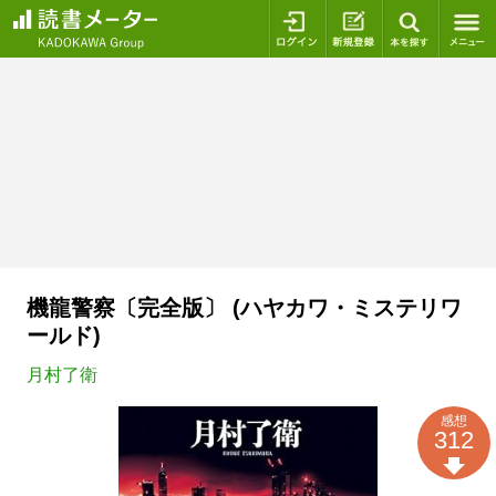
ログイン
新規登録
本を探
機龍警察〔完全版〕 (ハヤカワ・ミステリワ
ールド)
月村了衛
感想
312