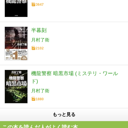
3647
半暮刻
月村了衛
2102
機龍警察 暗黒市場 (ミステリ・ワール
ド)
月村了衛
1880
もっと見る
この本を読んだ人がよく読む本