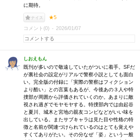
に期待。
★5
ナイス
コメント(0)
2026/01/07
しおえもん
既刊が多いので敬遠していたがついに着手。SFだ
が裏社会の設定がリアルで警察小説としても面白
い。完全版の付録に「実際の警察はフィクション
より酷い」との言葉もあるが、今後あの３人や特
捜部が周囲から評価されていくのか。あまりに敵
視され過ぎでモヤモヤする。特捜部内では由起谷
と夏川、城木と宮地の親友コンビなどがいい味を
出している。またサブキャラは見た目や性格の特
徴と名前が関連づけられているのはとても覚えや
すくてありがたい。その分なぜ「姿」という一般