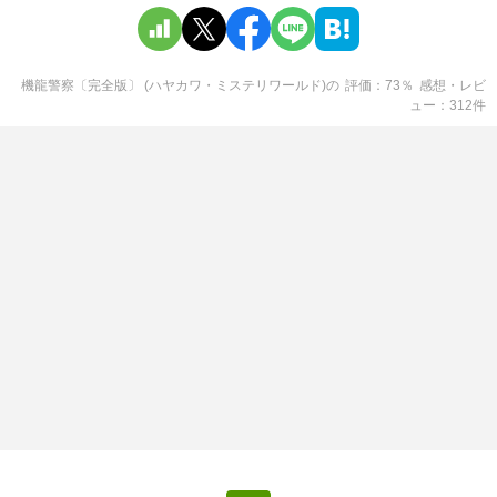
機龍警察〔完全版〕 (ハヤカワ・ミステリワールド)
の
評価
73
％
感想・レビ
ュー
312
件