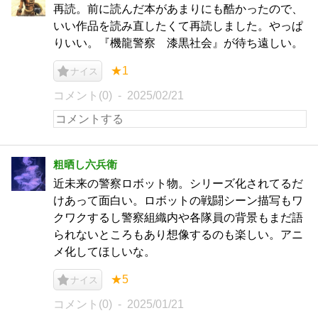
再読。前に読んだ本があまりにも酷かったので、
いい作品を読み直したくて再読しました。やっぱ
りいい。『機龍警察 漆黒社会』が待ち遠しい。
★1
ナイス
コメント(0)
2025/02/21
粗晒し六兵衛
近未来の警察ロボット物。シリーズ化されてるだ
けあって面白い。ロボットの戦闘シーン描写もワ
クワクするし警察組織内や各隊員の背景もまだ語
られないところもあり想像するのも楽しい。アニ
メ化してほしいな。
★5
ナイス
コメント(0)
2025/01/21