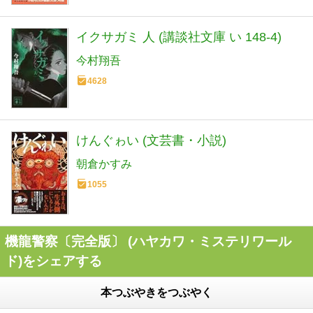
イクサガミ 人 (講談社文庫 い 148-4)
今村翔吾
4628
けんぐゎい (文芸書・小説)
朝倉かすみ
1055
機龍警察〔完全版〕 (ハヤカワ・ミステリワール
ド)をシェアする
本つぶやきをつぶやく