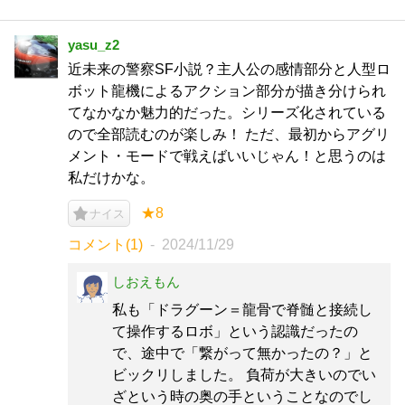
yasu_z2
近未来の警察SF小説？主人公の感情部分と人型ロ
ボット龍機によるアクション部分が描き分けられ
てなかなか魅力的だった。シリーズ化されている
ので全部読むのが楽しみ！ ただ、最初からアグリ
メント・モードで戦えばいいじゃん！と思うのは
私だけかな。
★8
ナイス
コメント(1)
2024/11/29
しおえもん
私も「ドラグーン＝龍骨で脊髄と接続し
て操作するロボ」という認識だったの
で、途中で「繋がって無かったの？」と
ビックリしました。 負荷が大きいのでい
ざという時の奥の手ということなのでし