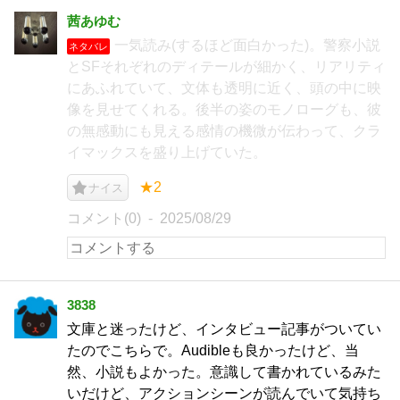
茜あゆむ
一気読み(するほど面白かった)。警察小説
ネタバレ
とSFそれぞれのディテールが細かく、リアリティ
にあふれていて、文体も透明に近く、頭の中に映
像を見せてくれる。後半の姿のモノローグも、彼
の無感動にも見える感情の機微が伝わって、クラ
イマックスを盛り上げていた。
★2
ナイス
コメント(0)
2025/08/29
3838
文庫と迷ったけど、インタビュー記事がついてい
たのでこちらで。Audibleも良かったけど、当
然、小説もよかった。意識して書かれているみた
いだけど、アクションシーンが読んでいて気持ち