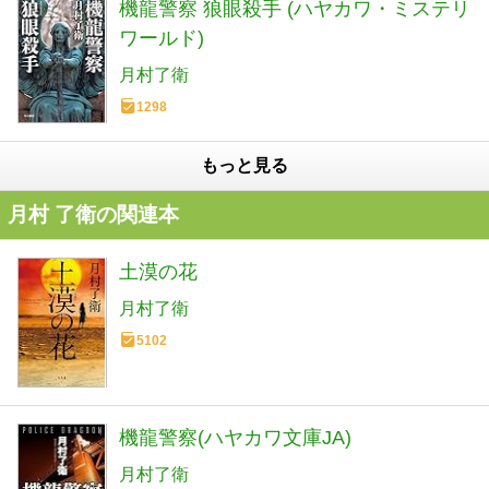
機龍警察 狼眼殺手 (ハヤカワ・ミステリ
ワールド)
月村了衛
1298
もっと見る
月村 了衛の関連本
土漠の花
月村了衛
5102
機龍警察(ハヤカワ文庫JA)
月村了衛