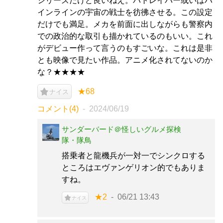
シリーズだけど良いねえ。パトレイバー或いはハ
インラインの宇宙の戦士を彷彿させる。この設定
だけでも満足。メカを前面に出しながらも警察内
での政治的な取引も描かれているのもいい。これ
がデビュー作って言うのもすごいな。これは是非
とも映像で見たい作品。アニメ化されてないのか
な？★★★★
★68
ナイス
コメント(4)
2024/06/19
サンダーバード＠怪しいグルメ探検
隊・隊鳥
搭乗者と龍機兵が一対一でシンクロする
ところはエヴァンゲリオン的でもありま
すね。
★2
06/21 13:43
ナイス