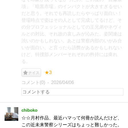
項」「暗黒市場」のインパクトが大きすぎるせい
だと思う。それでも再読したらやっぱり面白い！
登場時点で姿はその人として完成してるけど、そ
の分プロフェッショナルとしての王兄弟やネヴィ
ルとの対比、それ故の哀しみが沁みた。姿関連は
渋いのかもしれない。あとは警察内部のいがみ合
いが面白い、と言ったら語弊があるかもしれない
けど、特捜部メンバーそれぞれの矜持には痺れ
る。
★3
ナイス
コメント(0)
2026/04/06
chiboko
☆☆月村作品、最近ハマって何冊か読んだけど、
この近未来警察シリーズはちょっと難しかった。