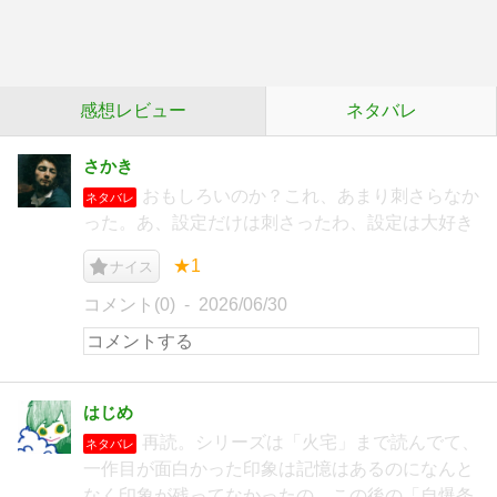
感想レビュー
ネタバレ
さかき
おもしろいのか？これ、あまり刺さらなか
ネタバレ
った。あ、設定だけは刺さったわ、設定は大好き
★1
ナイス
コメント(0)
2026/06/30
はじめ
再読。シリーズは「火宅」まで読んでて、
ネタバレ
一作目が面白かった印象は記憶はあるのになんと
なく印象が残ってなかったの、この後の「自爆条