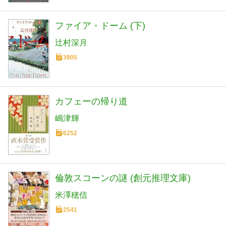
ファイア・ドーム (下)
辻村深月
3905
カフェーの帰り道
嶋津輝
6252
倫敦スコーンの謎 (創元推理文庫)
米澤穂信
2541