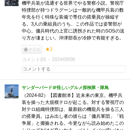
機甲兵装が流通する世界でやる警察小説。警視庁
特捜部が持つドラグーンは一般的な機甲兵装の数
年先を行く特殊な装備で専任の搭乗員が操縦す
る。3人の乗組員のうち、この作品では姿警部が
中心。傭兵時代の上官に誘拐された時のSOSの送
り方が凄まじい。沖津部長が冷静で有能すぎる。
★2
ナイス
コメント(0)
2024/08/06
サンダーバード＠怪しいグルメ探検隊・隊鳥
（2024-82）【図書館本】近未来の東京。機甲兵
装を操った大規模テロが起こる。対する警視庁の
対テロ組織特捜部は、最新鋭の機龍兵を操る三人
の搭乗員。はみ出し者の彼らは「傭兵軍団」「戦
争屋」と揶揄される。今更ながら読み始めたこの