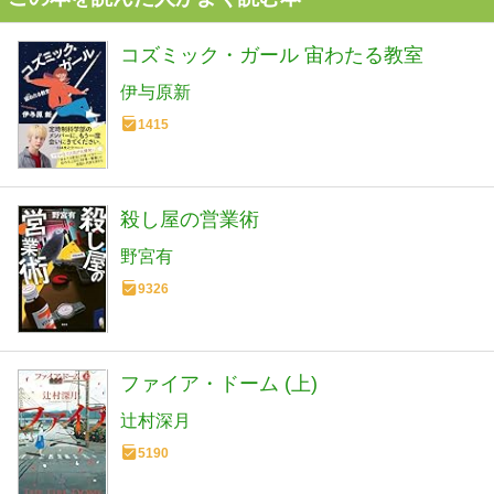
コズミック・ガール 宙わたる教室
伊与原新
1415
殺し屋の営業術
野宮有
9326
ファイア・ドーム (上)
辻村深月
5190