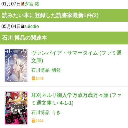
01月07日
夕宮 渚
読みたい本に登録した読書家最新1件(2)
05月04日
suicdio
石川 博品の関連本
ヴァンパイア・サマータイム (ファミ通
文庫)
石川博品
切符
1449
耳刈ネルリ御入学万歳万歳万々歳 (ファ
ミ通文庫 い 4-1-1)
石川博品
うき
1026