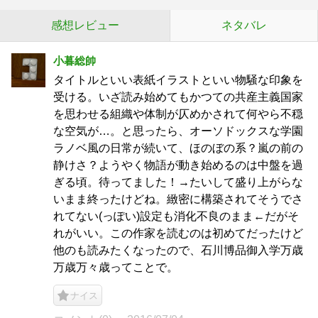
感想レビュー
ネタバレ
小暮総帥
タイトルといい表紙イラストといい物騒な印象を
受ける。いざ読み始めてもかつての共産主義国家
を思わせる組織や体制が仄めかされて何やら不穏
な空気が…。と思ったら、オーソドックスな学園
ラノベ風の日常が続いて、ほのぼの系？嵐の前の
静けさ？ようやく物語が動き始めるのは中盤を過
ぎる頃。待ってました！→たいして盛り上がらな
いまま終ったけどね。緻密に構築されてそうでさ
れてない(っぽい)設定も消化不良のまま←だがそ
れがいい。この作家を読むのは初めてだったけど
他のも読みたくなったので、石川博品御入学万歳
万歳万々歳ってことで。
ナイス