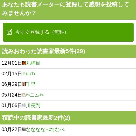
あなたも読書メーターに登録して感想を投稿して
みませんか？
今すぐ登録する（無料）
読みおわった読書家最新5件(29)
12月01日
九杯目
02月15日
u.ch
06月29日
千早
05月24日
✄ニム✄
01月06日
川長到
積読中の読書家最新2件(2)
03月22日
ななななべななべ