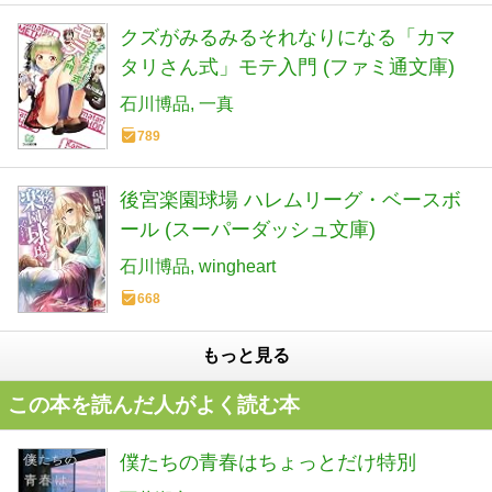
クズがみるみるそれなりになる「カマ
タリさん式」モテ入門 (ファミ通文庫)
石川博品
一真
789
後宮楽園球場 ハレムリーグ・ベースボ
ール (スーパーダッシュ文庫)
石川博品
wingheart
668
もっと見る
この本を読んだ人がよく読む本
僕たちの青春はちょっとだけ特別