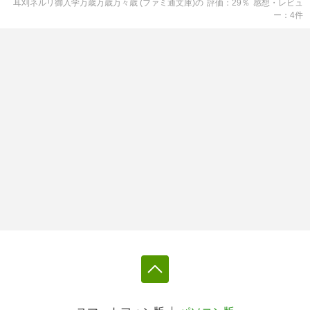
耳刈ネルリ御入学万歳万歳万々歳 (ファミ通文庫)
の
評価
29
％
感想・レビュ
ー
4
件