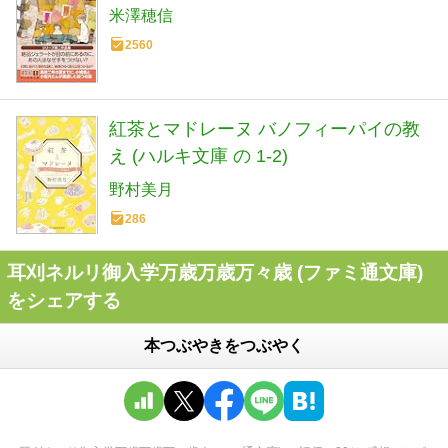
米澤穂信
2560
紅茶とマドレーヌ バノフィーパイの教
え (ハルキ文庫 の 1-2)
野村美月
286
耳刈ネルリ御入学万歳万歳万々歳 (ファミ通文庫)
をシェアする
本つぶやきをつぶやく