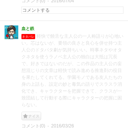
コメント(0)
2016/07/04
血と鉄
軽快で饒舌な主人公の一人称語りが心地い
ネタバレ
い。芯はないが、要領の良さと良心を併せ持つ主
人公のドタバタ劇が気持ちいい。時事ネタやオタ
クネタを使うラノベ主人公の独白は大抵は冗長
で、好きではないのだが、この作品の主人公の妄
想混じりの文章は軽快で読み進める推進剤の役目
を果たしてくれてる。学園モノである友人たちの
身の上話も、設定の妙と毒気の語りでスラスラ消
化でき、キャラクターを把握できて、クラスが一
致団結して行動する際にキャラクターの把握に困
らない。
ナイス
コメント(0)
2016/03/26