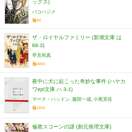
ックス)
バコハジメ
94
ザ・ロイヤルファミリー (新潮文庫 は
68-3)
早見和真
4004
夜中に犬に起こった奇妙な事件 (ハヤカ
ワepi文庫 ハ 3-1)
マーク・ハッドン
服部一成
小尾芙佐
1010
倫敦スコーンの謎 (創元推理文庫)