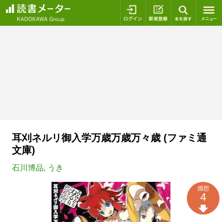
ログイン
新規登録
本を探
耳刈ネルリ御入学万歳万歳万々歳 (ファミ通
文庫)
石川博品
,
うき
感想
4