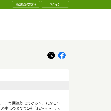
新規登録(無料)
ログイン
た）。毎回絶妙にわかる〜、わかる〜
の本は今までで1番「わかる〜」が、