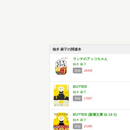
柚木 麻子の関連本
ランチのアッコちゃん
柚木 麻子
登録
18449
BUTTER
柚木 麻子
登録
17897
BUTTER (新潮文庫 ゆ 14-3)
柚木 麻子
登録
15395