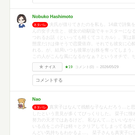
Nobuko Hashimoto
夫氏が借りてきたのを私も。14歳で詩集
ネタバレ
んの女子大生と、彼女の幼馴染でキャスターにな
つれるお話（といっても軽くてコミカル）。実は
態度だけは偉そうで恋愛依存。それでも彼女に心
れる。が、結局いつも後輩がお株を奪ってしまう
この人がこんな風になるかなぁ？というオチで、
ナイス
★19
コメント(
0
)
2026/05/29
Nao
真実子はなんて残酷な子なんだろう…と
ネタバレ
したという意見が多くてびっくりした。 栞子に憧
努力の天才ではあるけど、 私なんて…といいなが
いる点をこの子は軽々とクリアしてしまってる感
んどい気持ちもわかるよ…。 栞子さんも真実子に