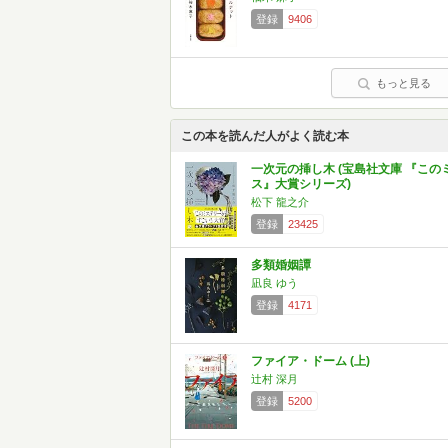
登録
9406
もっと見る
この本を読んだ人がよく読む本
一次元の挿し木 (宝島社文庫 『この
ス』大賞シリーズ)
松下 龍之介
登録
23425
多類婚姻譚
凪良 ゆう
登録
4171
ファイア・ドーム (上)
辻村 深月
登録
5200