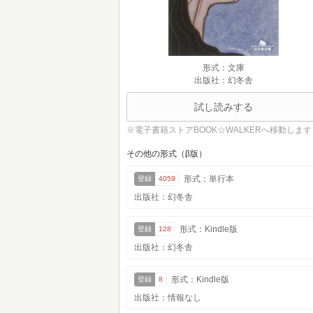
形式：文庫
出版社：幻冬舎
試し読みする
※電子書籍ストアBOOK☆WALKERへ移動します
その他の形式（β版）
形式：単行本
登録
4059
出版社：幻冬舎
形式：Kindle版
登録
128
出版社：幻冬舎
形式：Kindle版
登録
8
出版社：情報なし