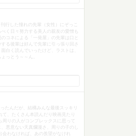
を刊行した憧れの先輩（女性）にぞっこ
るべく日々努力する美人の親友の愛憎も
親のコネによる「一発屋」の先輩は口と
酔する後輩は好んで先輩に引っ張り回さ
。面白く読んでいったけど、ラストは、
ちょっとう～～ん。
思ったんだが、結構みんな最後スッキリ
れて、たくさん本読んだり映画見たり
ら周りの人がコンプレックスに思って
じ、悪意ない天真爛漫さ、周りの子のし
出会わなければ、あの羨望がなけれ