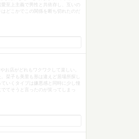
恋愛至上主義で男性と共依存し、互いの
子はどこかでこの関係を断ち切れたのだ
写やお店がどれもワクワクして楽しい。
た。栞子も美里も形は違えど居場所探し
っていくタイプは嫌悪感と同時に少し憧
にでてそうと言ったのが笑ってしまっ