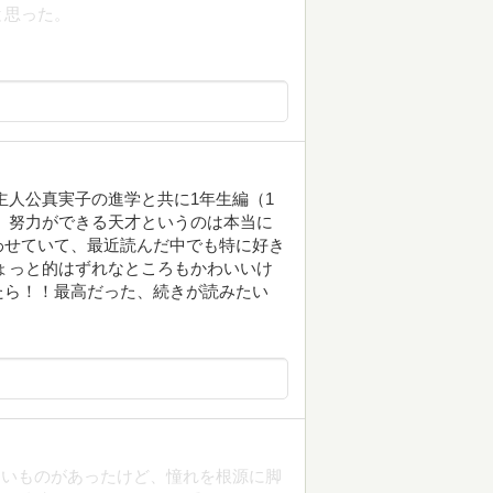
と思った。
主人公真実子の進学と共に1年生編（1
 努力ができる天才というのは本当に
わせていて、最近読んだ中でも特に好き
ょっと的はずれなところもかわいいけ
たら！！最高だった、続きが読みたい
たいものがあったけど、憧れを根源に脚