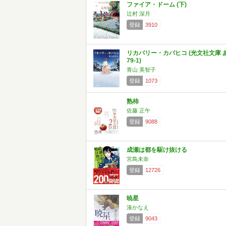
ファイア・ドーム (下)
辻村 深月
登録
3910
リカバリー・カバヒコ (光文社文庫 
79-1)
青山 美智子
登録
1073
熟柿
佐藤 正午
登録
9088
成瀬は都を駆け抜ける
宮島未奈
登録
12726
暁星
湊かなえ
登録
9043