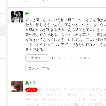
唯
ずっと気になっていた柚木麻子、やっと手を伸ば
魅力に沼りそうである。何をやるにつけてもマウ
自尊心のみが生きる活力である栞子と美里にとっ
素の様な存在である。もっと世界は広いし、歳を
を置きたくなってしまう。にしても、二人に憧れ
ミ
いう、どうやっても太刀打ちできない存在という
るのである。
ナイス
★4
コメント(
0
)
2026/03/23
菜々子
横浜のお嬢様大学に通う栞子と後輩真実
ネタバレ
栞子を信じ、子犬のように健気に従い、着いてい
子の方が才能を認められ、注目される。栞子にと
エピローグで、再会した2人の間には明確な格差を