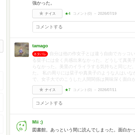
強かった。
ナイス
★4
コメント(
0
)
2026/07/19
tamago
自分は他の作女子とは違う自由でカッコ
ネタバレ
る栞子には全く共感出来なかった。どうして真美
らなかった。美里のイライラする気持ちと同じだ
た。 私の周りには栞子や真美子のような人はいな
で、女子大でのこうした人間関係は興味深く面白
ナイス
★7
コメント(
0
)
2026/07/11
Mii :)
図書館。あっという間に読んでしまった。面白か