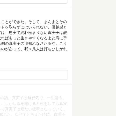
すことができた。そして、まんまとその
ントを取らずにはいられない、優越感と
ては、忠実で純朴極まりない真実子は酸
取ればもっと生きやすくなるよと肩に手
る側の真実子の底知れなさたるや。こう
ものがあって、我々凡人は打ちひしがれ
子の話。真実子は無邪気で、一生懸命。
く。しかし蓋を開けると何をしても真実
って真実子は煙たい後輩となっていく。
感じた。なぜ？と考えた時に、真実子