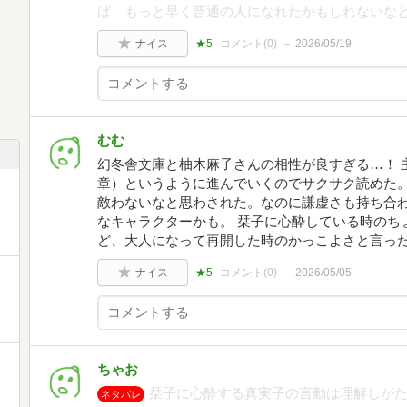
ば、もっと早く普通の人になれたかもしれないな
ナイス
★5
コメント(
0
)
2026/05/19
むむ
幻冬舎文庫と柚木麻子さんの相性が良すぎる…！ 
章）というように進んでいくのでサクサク読めた。
敵わないなと思わされた。なのに謙虚さも持ち合
なキャラクターかも。 栞子に心酔している時のち
ど、大人になって再開した時のかっこよさと言っ
ナイス
★5
コメント(
0
)
2026/05/05
ちゃお
栞子に心酔する真実子の言動は理解しが
ネタバレ