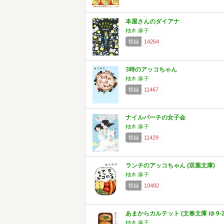
本屋さんのダイアナ
柚木 麻子
登録
14264
3時のアッコちゃん
柚木 麻子
登録
11467
ナイルパーチの女子会
柚木 麻子
登録
11429
ランチのアッコちゃん (双葉文庫)
柚木 麻子
登録
10482
あまからカルテット (文春文庫 ゆ 9-2
柚木 麻子