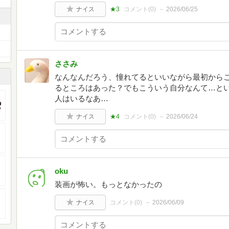
ナイス
★3
コメント(
0
)
2026/06/25
ささみ
なんなんだろう、憧れてるといいながら最初から
るところはあった？でもこういう自分なんて…と
人はいるなあ…
ナイス
★4
コメント(
0
)
2026/06/24
oku
装画が怖い。もっとなかったの
ナイス
コメント(
0
)
2026/06/09