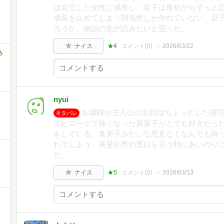
は自立した女性に成長し、栞子は最初からずっと
成長を止めてしまう関係性しか作れていない。栞
ろうか、物語の先が読みたいと思った。
ナイス
★4
コメント(
0
)
2026/03/22
あ
nyui
お嬢様が主人公のお話はちょっとした描
ネタバレ
エピローグで強くなった真実子がとても好きだっ
をしている。真実子みたいな悪意なくなんでも持
れてしまう。美里が男の悪口を言う時にあいのり
た。
ナイス
★5
コメント(
0
)
2026/03/13