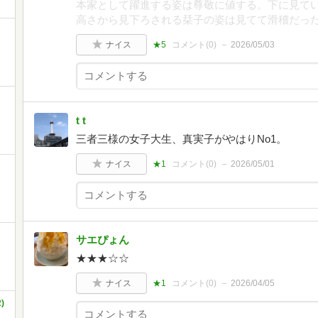
本家として躍進する姿は尊敬に値する。下に見て
高さから見下ろされる栞子の姿は見てて滑稽だっ
ナイス
★5
コメント(
0
)
2026/05/03
t t
三者三様の女子大生、真実子がやはりNo1。
ナイス
★1
コメント(
0
)
2026/05/01
サエぴょん
★★★☆☆
ナイス
★1
コメント(
0
)
2026/04/05
)