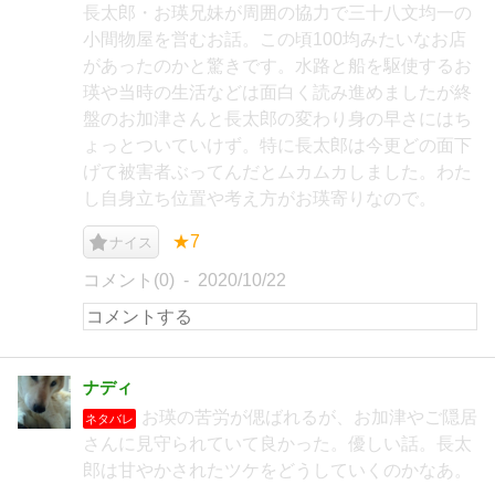
長太郎・お瑛兄妹が周囲の協力で三十八文均一の
小間物屋を営むお話。この頃100均みたいなお店
があったのかと驚きです。水路と船を駆使するお
瑛や当時の生活などは面白く読み進めましたが終
盤のお加津さんと長太郎の変わり身の早さにはち
ょっとついていけず。特に長太郎は今更どの面下
げて被害者ぶってんだとムカムカしました。わた
し自身立ち位置や考え方がお瑛寄りなので。
★7
ナイス
コメント(0)
2020/10/22
ナディ
お瑛の苦労が偲ばれるが、お加津やご隠居
ネタバレ
さんに見守られていて良かった。優しい話。長太
郎は甘やかされたツケをどうしていくのかなあ。