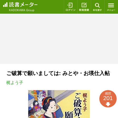
ログイン
新規登録
本を探
ご破算で願いましては: みとや・お瑛仕入帖
梶よう子
感想
201