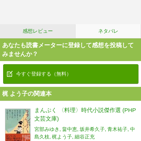
感想レビュー
ネタバレ
あなたも読書メーターに登録して感想を投稿して
みませんか？
今すぐ登録する（無料）
梶 よう子の関連本
まんぷく 〈料理〉時代小説傑作選 (PHP
文芸文庫)
宮部みゆき
畠中恵
坂井希久子
青木祐子
中
島久枝
梶よう子
細谷正充