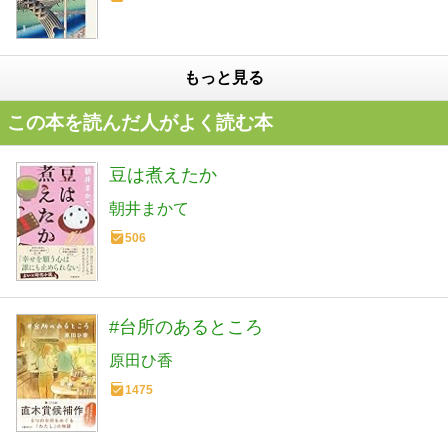
もっと見る
この本を読んだ人がよく読む本
豆は煮えたか
朝井まかて
506
#台所のあるところ
原田ひ香
1475