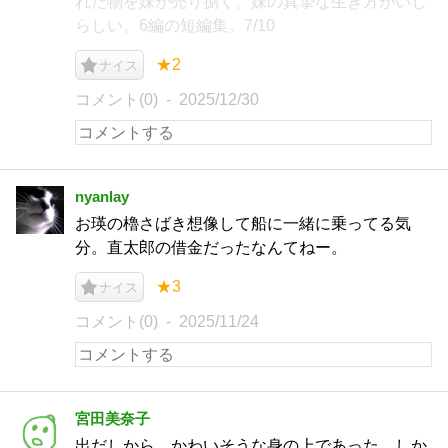
れた物を妹が売り捌く。妹の真摯な生き方がいじ
らしい。6編の短編集。7/10
★2
ナイス
コメント(0)
2025/12/30
nyanlay
お瑛の櫓さばき想像して船に一緒に乗ってる気
分。直太郎の借金だったなんてねー。
★3
ナイス
コメント(0)
2025/11/24
宮田美奈子
出だしから、かわいそうな身の上であった。しか