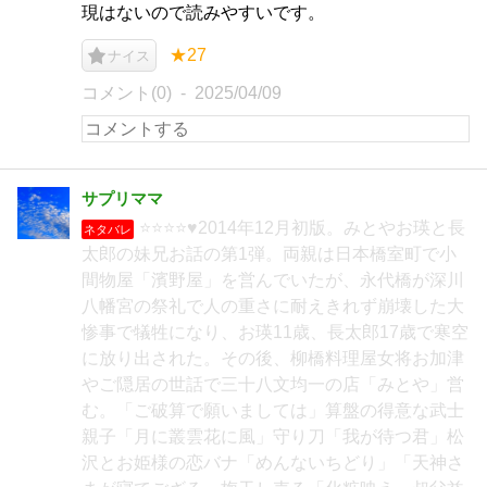
現はないので読みやすいです。
★27
ナイス
コメント(0)
2025/04/09
サプリママ
⭐⭐⭐⭐♥2014年12月初版。みとやお瑛と長
ネタバレ
太郎の妹兄お話の第1弾。両親は日本橋室町で小
間物屋「濱野屋」を営んでいたが、永代橋が深川
八幡宮の祭礼で人の重さに耐えきれず崩壊した大
惨事で犠牲になり、お瑛11歳、長太郎17歳で寒空
に放り出された。その後、柳橋料理屋女将お加津
やご隠居の世話で三十八文均一の店「みとや」営
む。「ご破算で願いましては」算盤の得意な武士
親子「月に叢雲花に風」守り刀「我が待つ君」松
沢とお姫様の恋バナ「めんないちどり」「天神さ