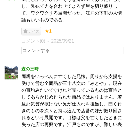
し、兄妹で力を合わせてよろず屋を切り盛りし
て、ワクワクする展開だった。江戸の下町の人情
話もいいものである。
★1
ナイス
コメント(0)
2025/09/21
森の三時
両親をいっぺんに亡くした兄妹。周りから支援を
受けて営む全商品が三十八文の「みとや」。現在
の百均みたいですけれど売っているものは百均と
してあらかじめ作られた商品ではありません。若
旦那気質が抜けない兄が仕入れを担当し、曰く付
きのものを次々と持ち込んで店番の妹が振り回さ
れるという展開です。目標は父を亡くしたときに
失った店の再興です。江戸ものですが、難しい表