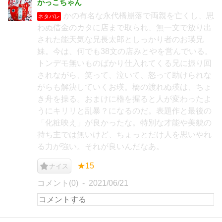
かっこちゃん
かの有名な永代橋崩落で両親を亡くし、思
ネタバレ
わぬ借金のカタに店まで取られ、無一文で放り出
された能天気な兄長太郎としっかり者のお瑛兄
妹。今は、何でも38文の店みとやを営んでいる。
トンデモ無いものばかり仕入れてくる兄に振り回
されながら、笑って、泣いて、怒って助けられな
がらも解決していくお瑛。橋の渡れぬ瑛は、ちょ
き舟を操る。おまけに櫓を握ると人が変わったよ
うにキリリと乱暴？になるのだ。表題作と最後の
「化粧映え」が良かったな。特別な才能や美貌の
持ち主では無いけど、ちょっとだけ人を思いやれ
る力が強い。それが良いんだなあ。
★15
ナイス
コメント(0)
2021/06/21