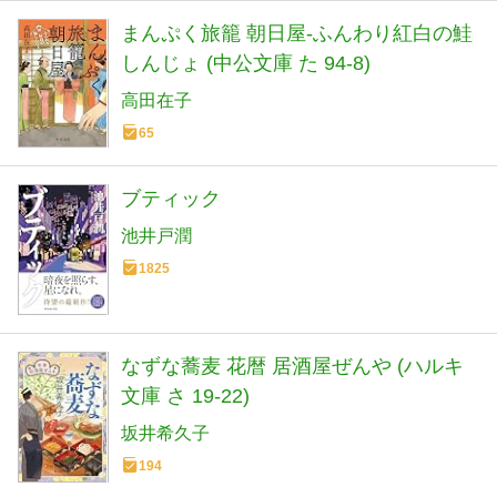
まんぷく旅籠 朝日屋-ふんわり紅白の鮭
しんじょ (中公文庫 た 94-8)
高田在子
65
ブティック
池井戸潤
1825
なずな蕎麦 花暦 居酒屋ぜんや (ハルキ
文庫 さ 19-22)
坂井希久子
194