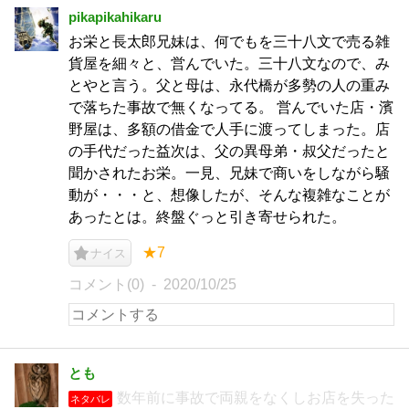
pikapikahikaru
お栄と長太郎兄妹は、何でもを三十八文で売る雑
貨屋を細々と、営んでいた。三十八文なので、み
とやと言う。父と母は、永代橋が多勢の人の重み
で落ちた事故で無くなってる。 営んでいた店・濱
野屋は、多額の借金で人手に渡ってしまった。店
の手代だった益次は、父の異母弟・叔父だったと
聞かされたお栄。一見、兄妹で商いをしながら騒
動が・・・と、想像したが、そんな複雑なことが
あったとは。終盤ぐっと引き寄せられた。
★7
ナイス
コメント(0)
2020/10/25
とも
数年前に事故で両親をなくしお店を失った
ネタバレ