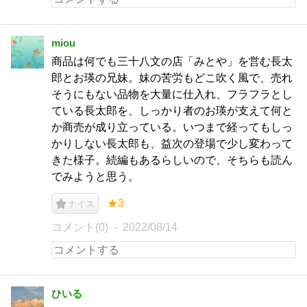
miou
商品は何でも三十八文の店「みとや」を営む長太
郎とお瑛の兄妹。妹の苦労もどこ吹く風で、売れ
そうにもない品物を大量に仕入れ、フラフラとし
ている長太郎を、しっかり者のお瑛が支えて何と
か商売が成り立っている。いつまで経ってもしっ
かりしない長太郎も、益次の登場で少し変わって
きた様子。続編もあるらしいので、そちらも読ん
でみようと思う。
★3
ナイス
コメント(0)
2022/08/14
ひいる