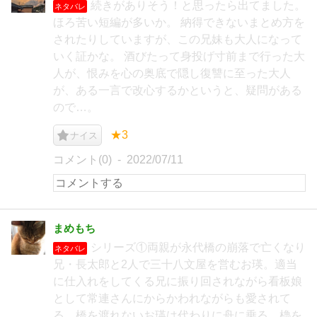
続きがありそう！と思ったら出てました。
ネタバレ
ほろ苦い短編が多いか。 納得できないまとめ方を
されたりしていますが、この兄妹も大人になって
いく証かな。 酒びたって身投げ寸前まで行った大
人が、恨みを心の奥底で隠し復讐に至った大人
が、ある一言で改心するかというと、疑問がある
ので…。
★3
ナイス
コメント(0)
2022/07/11
まめもち
シリーズ①両親が永代橋の崩落で亡くなり
ネタバレ
兄・長太郎と2人で三十八文屋を営むお瑛。適当
に仕入れをしてくる兄に振り回されながら看板娘
として常連さんにからかわれながらも愛されて
る。橋を渡れないお瑛は代わりに舟に乗る。櫓を