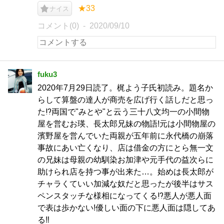
★33
ナイス
コメント(0)
2020/09/10
fuku3
2020年7月29日読了。梶よう子氏初読み。題名か
らして算盤の達人が商売を広げ行く話しだと思っ
た⁉︎両国で"みとや"と云う三十八文均一の小間物
屋を営むお瑛、長太郎兄妹の物語!元は小間物屋の
濱野屋を営んでいた両親が五年前に永代橋の崩落
事故にあい亡くなり、店は借金の方にとら無一文
の兄妹は母親の幼馴染お加津や元手代の益次らに
助けられ店を持つ事が出来た…。始めは長太郎が
チャラくていい加減な奴だと思ったが後半はサス
ペンスタッチな様相になってくる⁉︎悪人が悪人面
で表は歩かない!優しい面の下に悪人面は隠してあ
る‼︎