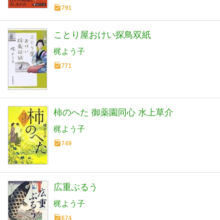
791
ことり屋おけい探鳥双紙
梶よう子
771
柿のへた 御薬園同心 水上草介
梶よう子
749
広重ぶるう
梶よう子
674