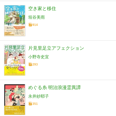
空き家と移住
垣谷美雨
914
片見里足立アフェクション
小野寺史宜
293
めぐる糸 明治浪漫霊異譚
永井紗耶子
351