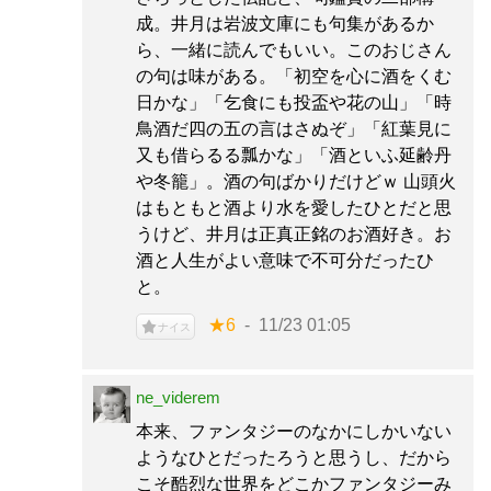
成。井月は岩波文庫にも句集があるか
ら、一緒に読んでもいい。このおじさん
の句は味がある。「初空を心に酒をくむ
日かな」「乞食にも投盃や花の山」「時
鳥酒だ四の五の言はさぬぞ」「紅葉見に
又も借らるる瓢かな」「酒といふ延齢丹
や冬籠」。酒の句ばかりだけどｗ 山頭火
はもともと酒より水を愛したひとだと思
うけど、井月は正真正銘のお酒好き。お
酒と人生がよい意味で不可分だったひ
と。
★6
11/23 01:05
ナイス
ne_viderem
本来、ファンタジーのなかにしかいない
ようなひとだったろうと思うし、だから
こそ酷烈な世界をどこかファンタジーみ