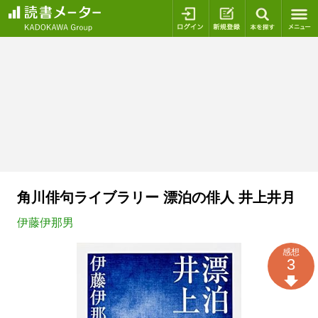
ログイン
新規登録
本を探
角川俳句ライブラリー 漂泊の俳人 井上井月
伊藤伊那男
感想
3