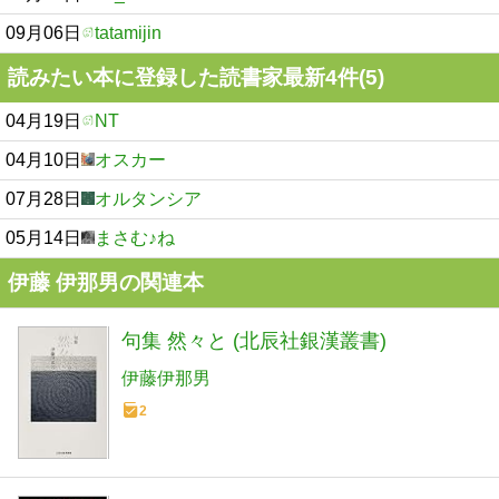
09月06日
tatamijin
読みたい本に登録した読書家最新4件(5)
04月19日
NT
04月10日
オスカー
07月28日
オルタンシア
05月14日
まさむ♪ね
伊藤 伊那男の関連本
句集 然々と (北辰社銀漢叢書)
伊藤伊那男
2