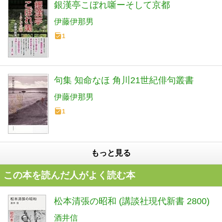
銀漢亭こぼれ噺ーそして京都
伊藤伊那男
1
句集 知命なほ 角川21世紀俳句叢書
伊藤伊那男
1
もっと見る
この本を読んだ人がよく読む本
松本清張の昭和 (講談社現代新書 2800)
酒井信