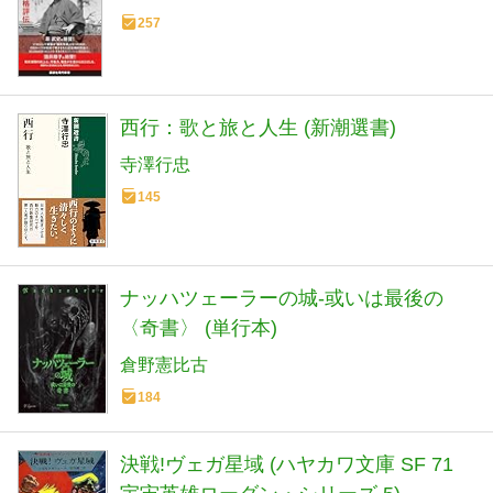
257
西行：歌と旅と人生 (新潮選書)
寺澤行忠
145
ナッハツェーラーの城-或いは最後の
〈奇書〉 (単行本)
倉野憲比古
184
決戦!ヴェガ星域 (ハヤカワ文庫 SF 71