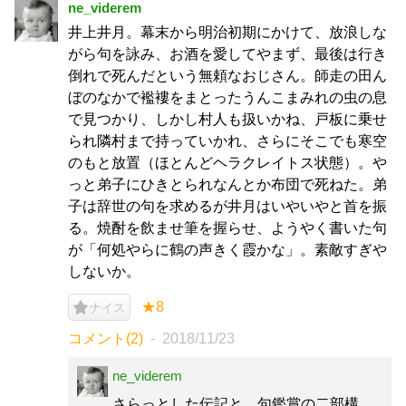
ne_viderem
井上井月。幕末から明治初期にかけて、放浪しな
がら句を詠み、お酒を愛してやまず、最後は行き
倒れで死んだという無頼なおじさん。師走の田ん
ぼのなかで襤褸をまとったうんこまみれの虫の息
で見つかり、しかし村人も扱いかね、戸板に乗せ
られ隣村まで持っていかれ、さらにそこでも寒空
のもと放置（ほとんどヘラクレイトス状態）。や
っと弟子にひきとられなんとか布団で死ねた。弟
子は辞世の句を求めるが井月はいやいやと首を振
る。焼酎を飲ませ筆を握らせ、ようやく書いた句
が「何処やらに鶴の声きく霞かな」。素敵すぎや
しないか。
★8
ナイス
コメント(2)
2018/11/23
ne_viderem
さらっとした伝記と、句鑑賞の二部構