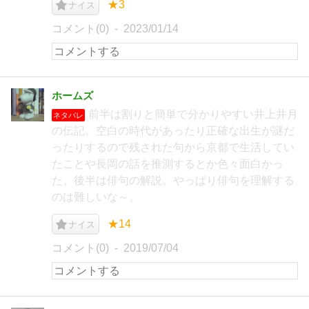
★3
ナイス
コメント(0)
2023/01/14
ホームズ
前半は割りと簡単で分かりやすい井上井月
ネタバレ
の伝記。空白の時代があったり正確な出生が謎だ
ったりするので残された句から京都で生活してい
たことや長岡の話を推測するとか色々面白かっ
た。後半は俳句の解説。やっぱり俳句を理解する
のは難しいな～。
★14
ナイス
コメント(0)
2019/07/04