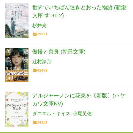
世界でいちばん透きとおった物語 (新潮
文庫 す 31-2)
杉井光
29921
傲慢と善良 (朝日文庫)
辻村深月
42439
アルジャーノンに花束を〔新版〕(ハヤ
カワ文庫NV)
ダニエル・キイス
小尾芙佐
24113