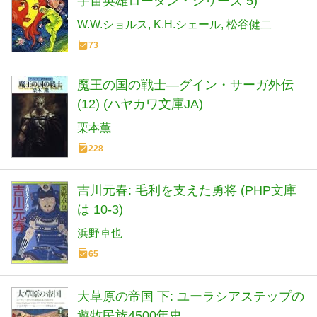
宇宙英雄ローダン・シリーズ 5)
W.W.ショルス
K.H.シェール
松谷健二
73
魔王の国の戦士―グイン・サーガ外伝
(12) (ハヤカワ文庫JA)
栗本薫
228
吉川元春: 毛利を支えた勇将 (PHP文庫
は 10-3)
浜野卓也
65
大草原の帝国 下: ユーラシアステップの
遊牧民族4500年史