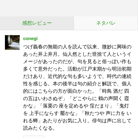
感想レビュー
ネタバレ
conegi
つげ義春の無能の人を読んで以来、微妙に興味の
あった井上井月。仙人然とした世捨て人というイ
メージがあったのだが、句を見ると俗っぽい作も
多くて意外だった。活動が江戸末期から明治初期
だけあり、近代的な句も多いようで、時代の連続
性を感じる。本の後半は句の紹介と解説で、個人
的にはこちらの方が面白かった。「時鳥 酒だ 四
の五はいわさぬぞ」「どこやらに 鶴の声聞く 霞
かな」「落栗の 座を定めるや 窪だまり」「鬼灯
を 上手にならす 靨かな」「秋たつや 声に力を い
れる蝉」あたりがお気に入り。俳句は声に出して
読みたくなる。