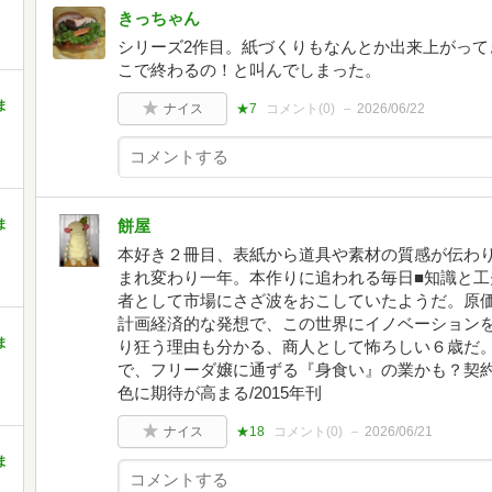
きっちゃん
シリーズ2作目。紙づくりもなんとか出来上がって
こで終わるの！と叫んでしまった。
ま
ナイス
★7
コメント(
0
)
2026/06/22
ま
餅屋
本好き２冊目、表紙から道具や素材の質感が伝わ
まれ変わり一年。本作りに追われる毎日■知識と
者として市場にさざ波をおこしていたようだ。原
計画経済的な発想で、この世界にイノベーション
ま
り狂う理由も分かる、商人として怖ろしい６歳だ
で、フリーダ嬢に通ずる『身食い』の業かも？契
色に期待が高まる/2015年刊
ナイス
★18
コメント(
0
)
2026/06/21
ま