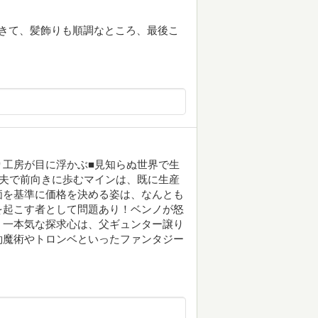
きて、髪飾りも順調なところ、最後こ
り工房が目に浮かぶ■見知らぬ世界で生
工夫で前向きに歩むマインは、既に生産
価を基準に価格を決める姿は、なんとも
を起こす者として問題あり！ベンノが怒
。一本気な探求心は、父ギュンター譲り
約魔術やトロンベといったファンタジー