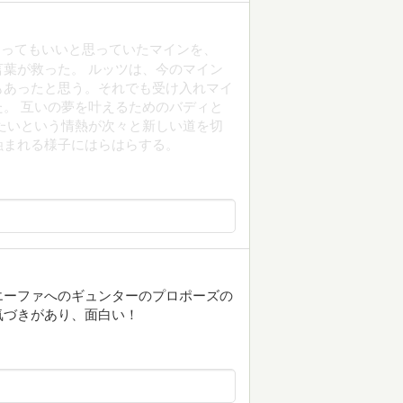
まってもいいと思っていたマインを、
葉が救った。 ルッツは、今のマイン
もあったと思う。それでも受け入れマイ
。 互いの夢を叶えるためのバディと
たいという情熱が次々と新しい道を切
蝕まれる様子にはらはらする。
エーファへのギュンターのプロポーズの
気づきがあり、面白い！