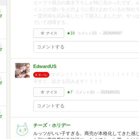
エーファ視点の書き下ろしが特に良かったです。
インとの違いをどのように受け止めているか知れ
に
一度伏線を読み返したくて購入しましたが、やっ
せ
でいて感嘆する。
ナイス
★10
コメント(
0
)
2026/06/07
に
せ
EdwardUS
マイン！！！！！！！！！！！！！！！ 
ネタバレ
に
今すぐ、続きを読みます！！！！
せ
ナイス
★7
コメント(
0
)
2026/05/31
に
せ
チーズ・ホリデー
ルッツがいい子すぎる。商売が本格化してきた感