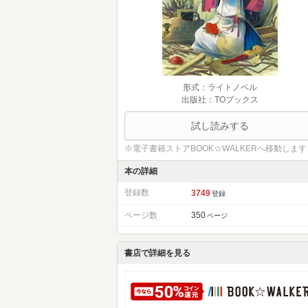
形式：ライトノベル
出版社：TOブックス
試し読みする
※電子書籍ストアBOOK☆WALKERへ移動します
本の詳細
登録数
3749
登録
ページ数
350
ページ
書店で詳細を見る