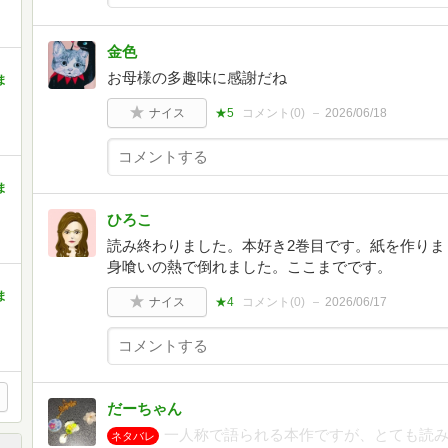
金色
お母様の多趣味に感謝だね
ま
ナイス
★5
コメント(
0
)
2026/06/18
ま
ひろこ
読み終わりました。本好き2巻目です。紙を作りま
身喰いの熱で倒れました。ここまでです。
ま
ナイス
★4
コメント(
0
)
2026/06/17
だーちゃん
一人称で語られる本作ですが、とても読み
ネタバレ