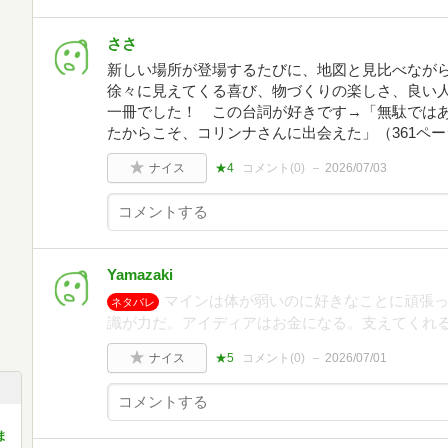
ささ
新しい場所が登場するたびに、地図と見比べながら
徐々に見えてくる喜び、物づくりの楽しさ、良い
一冊でした！ この台詞が好きです→「無駄では
たからこそ、コリンナさんに出会えた」（361ペー
ナイス
★4
コメント(
0
)
2026/07/03
Yamazaki
マインは体が弱いのに好きなことに頑張
ネタバレ
識が力だ。アイディアはお金になる。支えてくれ
ナイス
★5
コメント(
0
)
2026/07/01
ま