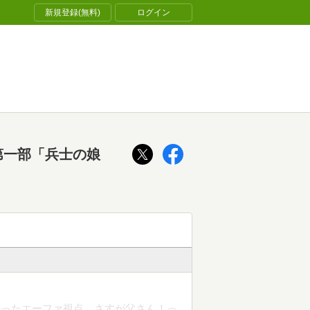
新規登録(無料)
ログイン
第一部「兵士の娘
かったエーファ視点、さすが父さん！っ