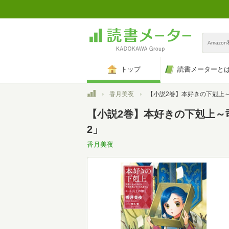
Amazo
トップ
読書メーターと
トップ
香月美夜
【小説2巻】本好きの下剋上～司書になるためには手段を選んでいられません～第一部
【小説2巻】本好きの下剋上～
2」
香月美夜