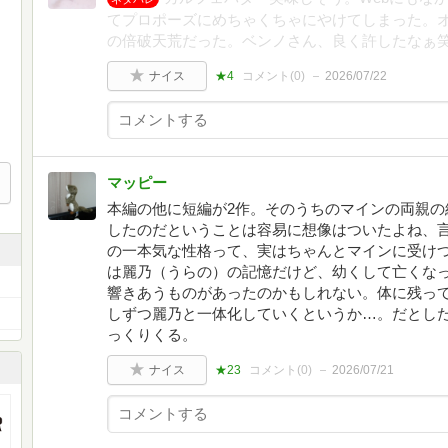
てプロポーズにめちゃくちゃにやけてしまった。
の倍破天荒だった。ベンノさん、良く許したなぁ
ナイス
★4
コメント(
0
)
2026/07/22
マッピー
本編の他に短編が2作。そのうちのマインの両親の
したのだということは容易に想像はついたよね、
の一本気な性格って、実はちゃんとマインに受け
は麗乃（うらの）の記憶だけど、幼くして亡くな
響きあうものがあったのかもしれない。体に残っ
しずつ麗乃と一体化していくというか…。だとし
っくりくる。
ナイス
★23
コメント(
0
)
2026/07/21