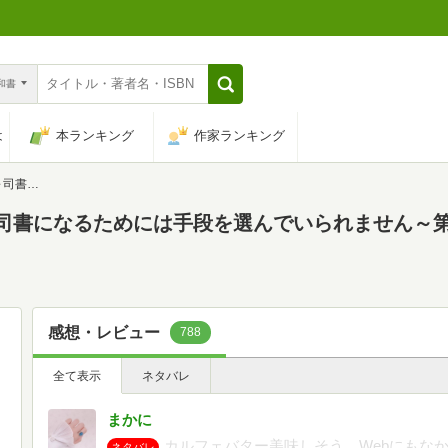
n和書
は
本ランキング
作家ランキング
「兵士の娘2」
司書になるためには手段を選んでいられません～
感想・レビュー
788
全て表示
ネタバレ
まかに
カルフェバター美味しそう。Webにもな
ネタバレ