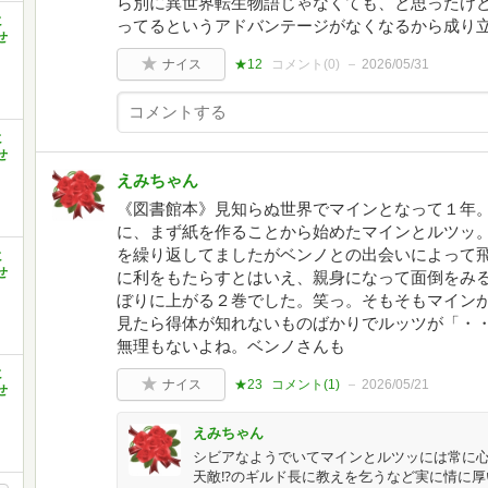
ら別に異世界転生物語じゃなくても、と思ったけ
に
ってるというアドバンテージがなくなるから成り
せ
ナイス
★12
コメント(
0
)
2026/05/31
に
せ
えみちゃん
《図書館本》見知らぬ世界でマインとなって１年。
に、まず紙を作ることから始めたマインとルツッ
を繰り返してましたがベンノとの出会いによって
に
せ
に利をもたらすとはいえ、親身になって面倒をみ
ぼりに上がる２巻でした。笑っ。そもそもマイン
見たら得体が知れないものばかりでルッツが「・
無理もないよね。ベンノさんも
に
ナイス
★23
コメント(
1
)
2026/05/21
せ
えみちゃん
シビアなようでいてマインとルツッには常に
天敵⁉のギルド長に教えを乞うなど実に情に厚