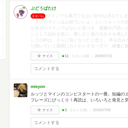
ぶどうばたけ
マインでも麗乃でもない自分は消えてし
ネタバレ
「オレのマインはお前でいいよ」というルッツの言
が本当のマインではないと気づき、葛藤や戸惑い
ンとして認める姿に、優しさと器の大きさを感じた
しての絆は、さらに強くなったと思う。 本を読み
り開いていく展開にわくわくする一方で、病魔に
ナイス
★11
コメント(
0
)
2026/07/21
mieyon
ルッツとマインのコンビスタートの一冊。短編の
フレーズにびっくり！再読は、いろいろと発見と
ナイス
★3
コメント(
0
)
2026/07/09