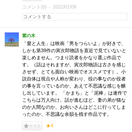
コメント(0)
2022/01/09
紫の木
「愛と人生」は映画「男をつらいよ」が好きで、
しかも第39作の寅次郎物語を直近で見ていないと
楽しめません。つまり読者をかなり選ぶ作品で
す。（話はそれますが、寅次郎物語は古さを感じ
させず、とても面白い映画でオススメです）。小
説自体は視点や人称が変わり、役の事なのか役者
の事を言っているのか、あえて不思議な感じを醸
し出しています。 「かまち」と「泥棒」は連作で
こちらは万人向け。話が進むほど、妻の弟が猫な
のか人間なのか、お向いさんはどこに行ってしま
ったのか、不思議な余韻を残す作品です。
★4
ナイス