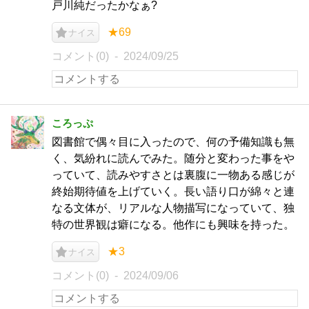
戸川純だったかなぁ?
★69
ナイス
コメント(0)
2024/09/25
ころっぷ
図書館で偶々目に入ったので、何の予備知識も無
く、気紛れに読んでみた。随分と変わった事をや
っていて、読みやすさとは裏腹に一物ある感じが
終始期待値を上げていく。長い語り口が綿々と連
なる文体が、リアルな人物描写になっていて、独
特の世界観は癖になる。他作にも興味を持った。
★3
ナイス
コメント(0)
2024/09/06