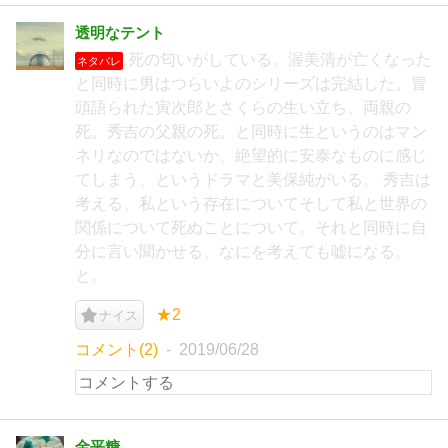
透明なテント
死の匂いがしている。渥美清が亡くなった
ネタバレ
と同時に男はつらいよのシリーズは完結した。冒
頭語られた寅次郎とさくらの生い立ち、両親の
死。秀吉の父親の死。と同時に生というのはマン
ネリなのではないか、絶望的に安泰なものに感じ
てしまう、というドラマと美保純がいる。 秀吉は
考える、私という存在についてそして私と世界の
関係について死ぬことについて。それと同時に自
分に言い聞かせる、なにを考えても嘘になる。
と。
★2
ナイス
コメント(2)
2019/06/28
金平糖