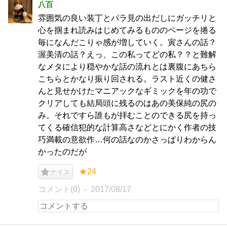
八百
雰囲気の良い装丁とパラ見の出だしにガッチリと
心を掴まれ読みはじめてみるもののページを捲る
毎になんだこりゃ感が増していく。寅さんの話？
渥美清の話？えっ、この私ってどの私？？と難解
なメタにより穏やかな話の流れとは裏腹にあちら
こちらとかなり振り回される。ラスト近くの健さ
んと見せかけたマニアックなギミックを年の功で
クリアしても結局頭に残るのはあの美保純の尻の
み。それですら誰もが拝むことのできる尻を持っ
てくる確信犯的な計算高さなどとにかく作者の技
巧満載の意欲作…何の話なのかさっぱりわからん
かったのだが
★24
ナイス
コメント(0)
2017/08/17