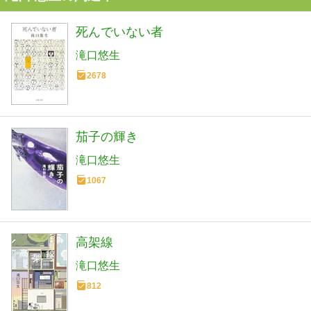
死んでいない者
滝口悠生
2678
茄子の輝き
滝口悠生
1067
高架線
滝口悠生
812