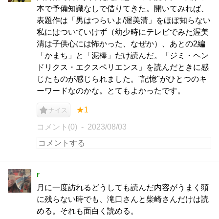
本で予備知識なしで借りてきた。開いてみれば、
表題作は「男はつらいよ/渥美清」をほぼ知らない
私にはついていけず（幼少時にテレビでみた渥美
清は子供心には怖かった、なぜか）、あとの2編
「かまち」と「泥棒」だけ読んだ。「ジミ・ヘン
ドリクス・エクスペリエンス」を読んだときに感
じたものが感じられました。"記憶"がひとつのキ
ーワードなのかな。とてもよかったです。
★1
ナイス
コメント(0)
2023/08/03
r
月に一度訪れるどうしても読んだ内容がうまく頭
に残らない時でも、滝口さんと柴崎さんだけは読
める。それも面白く読める。