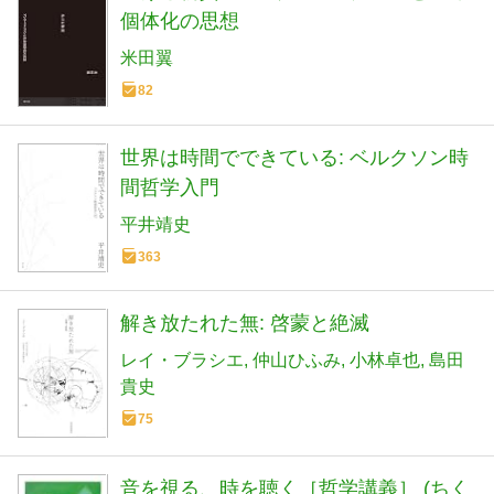
個体化の思想
米田翼
82
世界は時間でできている: ベルクソン時
間哲学入門
平井靖史
363
解き放たれた無: 啓蒙と絶滅
レイ・ブラシエ
仲山ひふみ
小林卓也
島田
貴史
75
音を視る、時を聴く［哲学講義］ (ちく