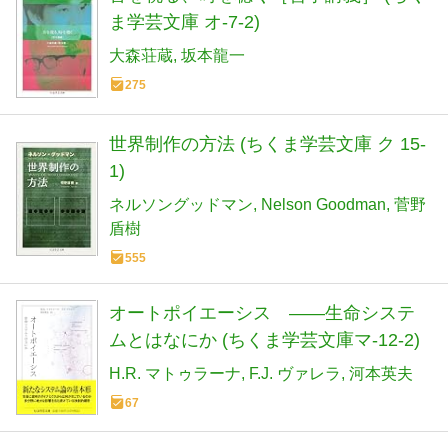
ま学芸文庫 オ-7-2)
大森荘蔵
坂本龍一
275
世界制作の方法 (ちくま学芸文庫 ク 15-
1)
ネルソングッドマン
Nelson Goodman
菅野
盾樹
555
オートポイエーシス ――生命システ
ムとはなにか (ちくま学芸文庫マ-12-2)
H.R. マトゥラーナ
F.J. ヴァレラ
河本英夫
67