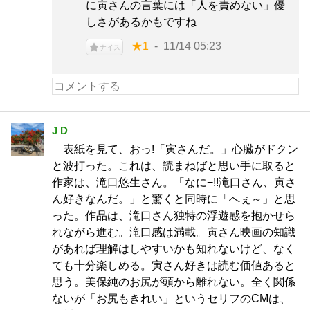
に寅さんの言葉には「人を責めない」優
しさがあるかもですね
★1
11/14 05:23
ナイス
J D
表紙を見て、おっ!「寅さんだ。」心臓がドクン
と波打った。これは、読まねばと思い手に取ると
作家は、滝口悠生さん。「なに−!!滝口さん、寅さ
ん好きなんだ。」と驚くと同時に「へぇ～」と思
った。作品は、滝口さん独特の浮遊感を抱かせら
れながら進む。滝口感は満載。寅さん映画の知識
があれば理解はしやすいかも知れないけど、なく
ても十分楽しめる。寅さん好きは読む価値あると
思う。美保純のお尻が頭から離れない。全く関係
ないが「お尻もきれい」というセリフのCMは、