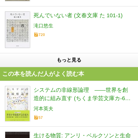
死んでいない者 (文春文庫 た 101-1)
滝口悠生
720
もっと見る
この本を読んだ人がよく読む本
システムの非線形論理 ――世界を創
造的に組み直す (ちくま学芸文庫カ-64-
1)
河本英夫
57
生ける物質: アンリ・ベルクソンと生命