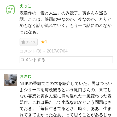
えっこ
表題作の「愛と人生」のみ読了。寅さんを巡る
話。ここは、映画の中なのか、今なのか、とりと
めもなく話が流れていく。もう一つ話にのれなか
ったなぁ。
★1
ナイス
コメント(0)
2017/07/04
おさむ
NHKの番組でこの本を紹介していた。男はつらい
よシリーズを毎晩観るという滝口さんの、果てし
ない妄想と寅さん愛に満ち溢れた一風変わった表
題作。これは果たして小説なのかという問題はさ
ておき。「毎日生きてるとさ、時々、ああ、生ま
れてきてよかったなあ、って思うことがあるじゃ