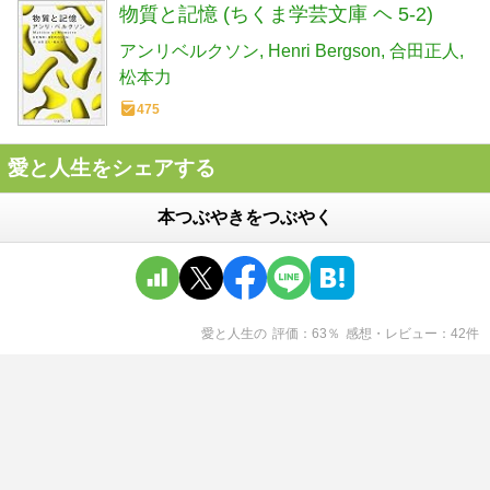
物質と記憶 (ちくま学芸文庫 ヘ 5-2)
アンリベルクソン
Henri Bergson
合田正人
松本力
475
愛と人生をシェアする
本つぶやきをつぶやく
愛と人生
の
評価
63
％
感想・レビュー
42
件