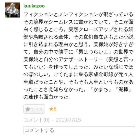
kuukazoo
フィクションとノンフィクションが混ざっている
その境界がシームレスに書かれていて、そこが面
白く感じるところ。突然クローズアップされる細
部や鳥瞰される全体、その変幻自在さもまた小説
に引き込まれる理由かと思う。美保純が好きすぎ
て、自分の中で勝手に『男はつらいよ』の世界で
美保純と自分のアナザーストーリー（妄想と言っ
てもいい）を作ってしまった、みたいな感じでほ
のぼのしい。ごくたまに乗る京成金町線が元々人
車道だったことや、そもそも人車というものがあ
ったことさえ知らなかった。『かまち』『泥棒』
の連作も面白かった。
★8
ナイス
コメント(0)
2019/07/15