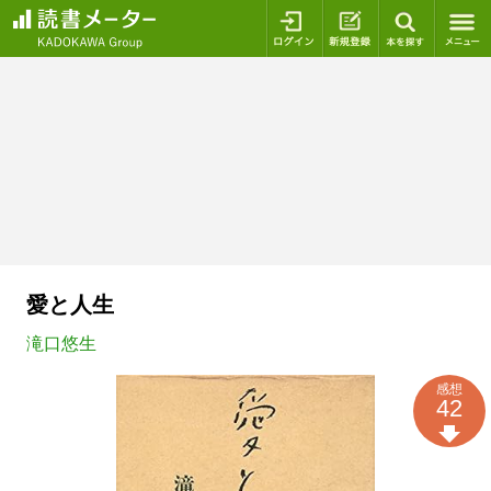
ログイン
新規登録
本を探
愛と人生
滝口悠生
感想
42