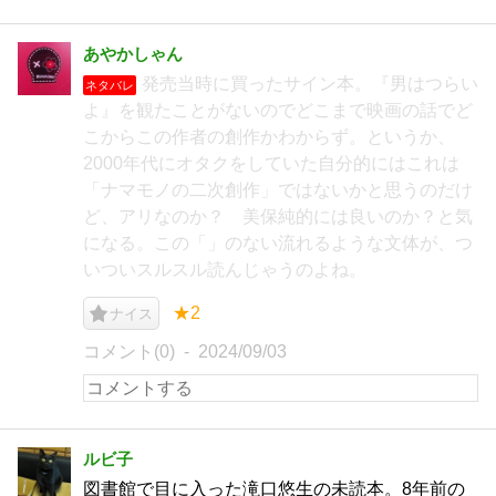
あやかしゃん
発売当時に買ったサイン本。『男はつらい
ネタバレ
よ』を観たことがないのでどこまで映画の話でど
こからこの作者の創作かわからず。というか、
2000年代にオタクをしていた自分的にはこれは
「ナマモノの二次創作」ではないかと思うのだけ
ど、アリなのか？ 美保純的には良いのか？と気
になる。この「」のない流れるような文体が、つ
いついスルスル読んじゃうのよね。
★2
ナイス
コメント(0)
2024/09/03
ルビ子
図書館で目に入った滝口悠生の未読本。8年前の