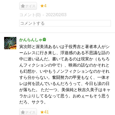
★4
ナイス
コメント(0)
2022/02/03
かんらんしゃ🎡
寅次郎と渥美清あるいは子役秀吉と著者本人がシ
ームレスに行き来し、浮遊感のある不思議な話の
中に迷い込んだ。書いてあるのは現実か（もちろ
んフィクションの中で）、映画の話なのかそれと
も幻想か、いやもうノンフィクションなのかそれ
すら分からない。奮闘努力の甲斐もなく、一体オ
レは何を読んでいるんだろうって、今日も涙の日
が落ちた。 ただ一つ、美保純と秋吉久美子はキャ
ラかぶりしてるなって思う。おめぇーもそう思う
だろ、サクラ。
★41
ナイス