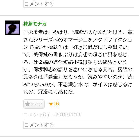
抹茶モナカ
この著者は、やはり、偏愛の人なんだと思う。寅
さんシリーズへのオマージュをメタ・フィクショ
ンで描いた標題作は、好き加減がにじみ出てい
て、美保純の書きぶりは妄想の凄さに男を感じ
る。外２編の連作短編小説は語りの練習という
か、保坂和志の語りを思い出させる具合。落語の
元ネタは『夢金』だろうか。読みやすいのか、読
みづらいのか、不思議な本で、ボイスは感じるけ
れど、冗漫にも感じた。
★16
ナイス
コメント(0)
2019/11/13