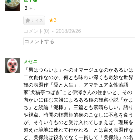
Ｂ＋。
★3
ナイス
コメント(0)
2018/09/26
メセニ
「男はつらいよ」へのオマージュなのかあるいは
二次創作なのか、何とも味わい深くも奇妙な世界
観の表題作「愛と人生」。アマチュア女性落語
家"犬猫亭つばき"こと伊澤さんの住まいと、その
向かいに住む夫婦によるある種の観察小説「かま
ち」と続編「泥棒」。三篇とも素晴らしい。語り
や視点、時間の軽業師的身のこなしに不意を食う
が、そういうものと受け入れてしまえば、理屈を
超えた境地に連れて行かれる。とは言え表題作な
ど、美保純は役名でなく一貫して「美保純」の名