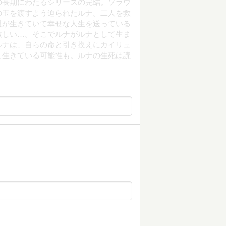
巻の長期にわたるシリーズの完結。ソラウ
の玉を渡すよう迫られたルナ。二人を救
員が生きていて幸せな人生を送っている
激しい…。そこでルナがルナとして生ま
ルナは、自らの命と引き換えにカイリュ
と生きている可能性も。ルナの生死は読