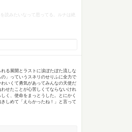
談を読みたいなって思ってる。ルナは絶
られる展開とラストに涙ぼたぼた流しな
もの」っていうスネリのせりふに全力で
かわいくて勇気があってみんなの天使だ
負わせたことが心苦しくてならないけれ
らしく、使命をまっとうした。とにかく
抱きしめて「えらかったね！」と言って