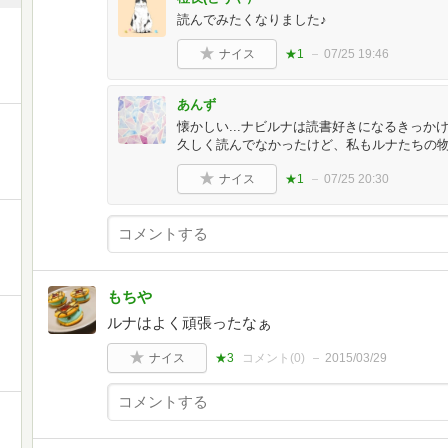
読んでみたくなりました♪
ナイス
★1
07/25 19:46
あんず
懐かしい...ナビルナは読書好きになるきっ
久しく読んでなかったけど、私もルナたちの物語
ナイス
★1
07/25 20:30
もちや
ルナはよく頑張ったなぁ
ナイス
★3
コメント(
0
)
2015/03/29