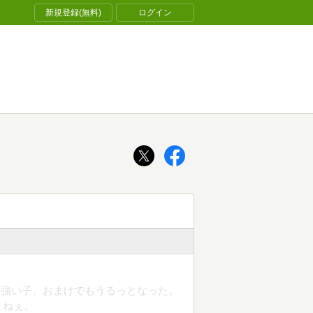
新規登録(無料)
ログイン
た強い子。おまけでもうるっとなった。
よねぇ。