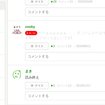
ナイス
★29
コメント(
0
)
2020/10/29
cooky
ルナぁぁぁぁぁぁ、、、すごいよルナは!
ネタバレ
を本にしてやってほしいです❗️
ナイス
★3
コメント(
0
)
2020/06/11
まき
読み終え
ナイス
★1
コメント(
0
)
2016/11/17