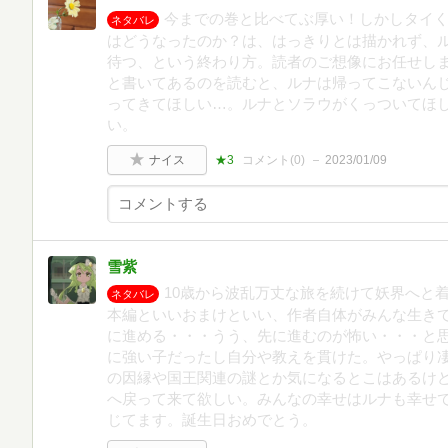
今までの巻と比べてぶ厚い！しかしタイ
ネタバレ
はどうなったのか？は、はっきりとは描かれず、
待つ、という終わり方。読者のご想像にお任せし
と書いてあるのを読むと、ルナは帰ってこないん
ってきてほしい…。ルナとソラウがくっついてほ
い。
ナイス
★3
コメント(
0
)
2023/01/09
雪紫
10歳から波乱万丈な旅を続けて妖界へと
ネタバレ
本編といいおまけといい、作者自体がみんな生きて
に進める・・・うう、先に進むのが怖い・・・と
に強い子だったし自分や教えを貫けた。やっぱり
の因縁や国王関連の謎とか気になるとこはあるけ
へ戻って来て欲しい。みんなの幸せはルナも幸せ
じてます。誕生日おめでとう。