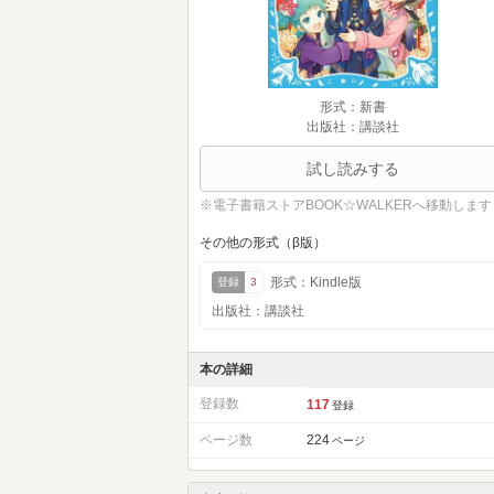
形式：新書
出版社：講談社
試し読みする
※電子書籍ストアBOOK☆WALKERへ移動します
その他の形式（β版）
形式：Kindle版
登録
3
出版社：講談社
本の詳細
登録数
117
登録
ページ数
224
ページ