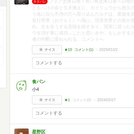
フォア文庫12巻＋青い鳥文庫11巻＝23
ネタバレ
ともっけの命と引き換えに、カイリュウから悠久
う為に自ら不浄の穴へ取り込んだルナは、家族全
並行世界（おそらく）へ飛ぶ。現実世界との差が
れ、生を全うする意味を諭すタイ。現実に戻った
ウを消す事に成功…したと思いきや、もしかする
者の判断に委ねられる。コメントへ
ナイス
★10
コメント(
1
)
2025/01/22
食パン
小4
ナイス
★1
コメント(
0
)
2024/02/27
星野区