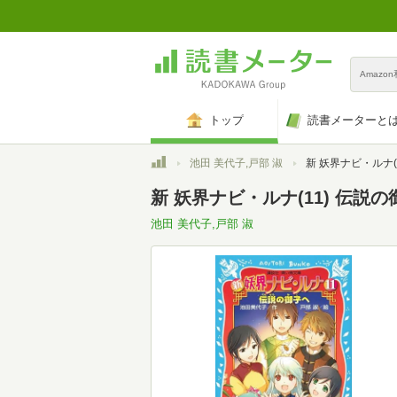
Amazo
トップ
読書メーターと
トップ
池田 美代子,戸部 淑
新 妖界ナビ・ルナ(11) 伝説の御子へ 
新 妖界ナビ・ルナ(11) 伝説の御
池田 美代子,戸部 淑