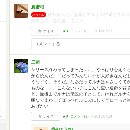
夏蜜柑
番外編みたいな感じでルナの帰還と後日
ネタバレ
対帰っていると信じてます。
ナイス
★3
コメント(
0
)
2016/03/31
二藍
シリーズ終わってしまった……。やっぱり心えぐ
がら読んだ。「だってみんなルナが大好きなんだ
うなずく。そうだよなあだってルナはやさしくて
ものな……。こんないい子にこんな重い運命を背
ど、最後までルナは伝説の子として、けれどルナ
頭なでまわしてほっぺたぷにぷにしてぎゅーっと
あげたい。
ナイス
★8
コメント(
2
)
2015/07/24
橙夜(とうや）