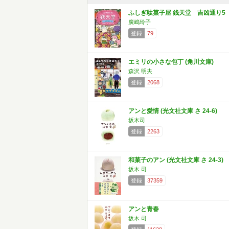
ふしぎ駄菓子屋 銭天堂 吉凶通り5
廣嶋玲子
登録
79
エミリの小さな包丁 (角川文庫)
森沢 明夫
登録
2068
アンと愛情 (光文社文庫 さ 24-6)
坂木司
登録
2263
和菓子のアン (光文社文庫 さ 24-3)
坂木 司
登録
37359
アンと青春
坂木 司