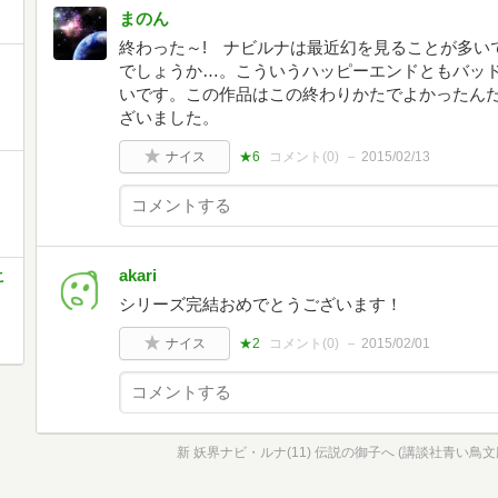
まのん
終わった～! ナビルナは最近幻を見ることが多い
でしょうか…。こういうハッピーエンドともバッ
いです。この作品はこの終わりかたでよかったん
ざいました。
ナイス
★6
コメント(
0
)
2015/02/13
akari
こ
シリーズ完結おめでとうございます！
ナイス
★2
コメント(
0
)
2015/02/01
新 妖界ナビ・ルナ(11) 伝説の御子へ (講談社青い鳥文庫 