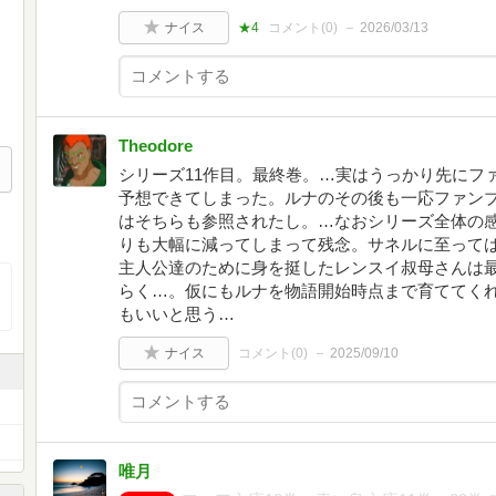
ナイス
★4
コメント(
0
)
2026/03/13
Theodore
シリーズ11作目。最終巻。…実はうっかり先にフ
予想できてしまった。ルナのその後も一応ファン
はそちらも参照されたし。…なおシリーズ全体の
りも大幅に減ってしまって残念。サネルに至っては
主人公達のために身を挺したレンスイ叔母さんは
らく…。仮にもルナを物語開始時点まで育ててく
もいいと思う…
ナイス
コメント(
0
)
2025/09/10
唯月