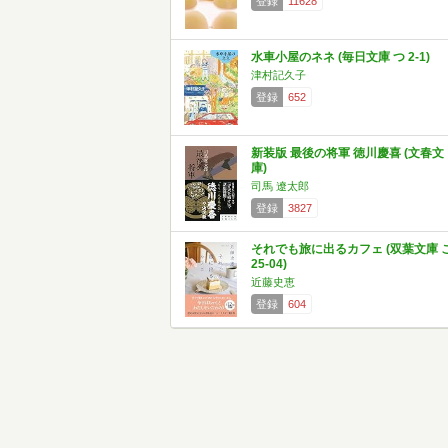
登録
11628
水車小屋のネネ (毎日文庫 つ 2-1)
津村記久子
登録
652
新装版 最後の将軍 徳川慶喜 (文春文
庫)
司馬 遼太郎
登録
3827
それでも旅に出るカフェ (双葉文庫 
25-04)
近藤史恵
登録
604