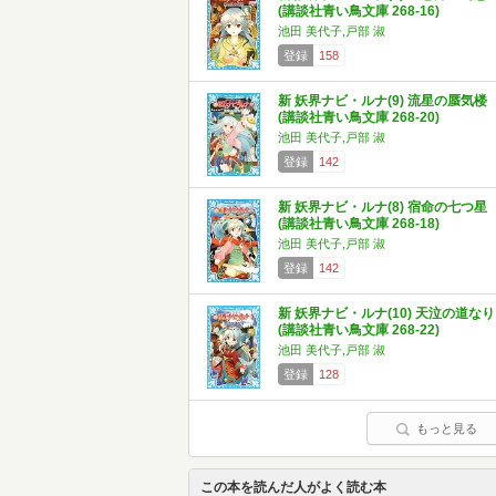
(講談社青い鳥文庫 268-16)
池田 美代子,戸部 淑
登録
158
新 妖界ナビ・ルナ(9) 流星の蜃気楼
(講談社青い鳥文庫 268-20)
池田 美代子,戸部 淑
登録
142
新 妖界ナビ・ルナ(8) 宿命の七つ星
(講談社青い鳥文庫 268-18)
池田 美代子,戸部 淑
登録
142
新 妖界ナビ・ルナ(10) 天泣の道なり
(講談社青い鳥文庫 268-22)
池田 美代子,戸部 淑
登録
128
もっと見る
この本を読んだ人がよく読む本