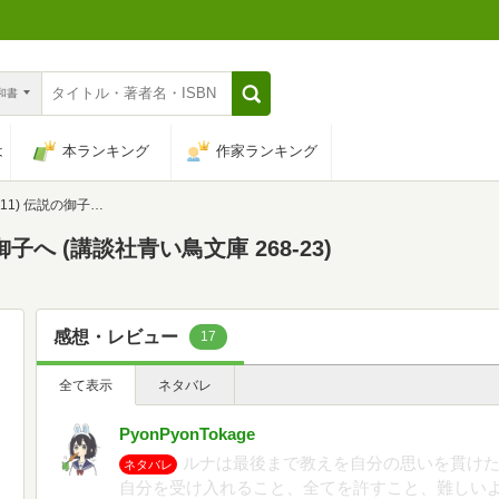
n和書
は
本ランキング
作家ランキング
(講談社青い鳥文庫 268-23)
子へ (講談社青い鳥文庫 268-23)
感想・レビュー
17
全て表示
ネタバレ
PyonPyonTokage
ルナは最後まで教えを自分の思いを貫け
ネタバレ
自分を受け入れること、全てを許すこと、難しい