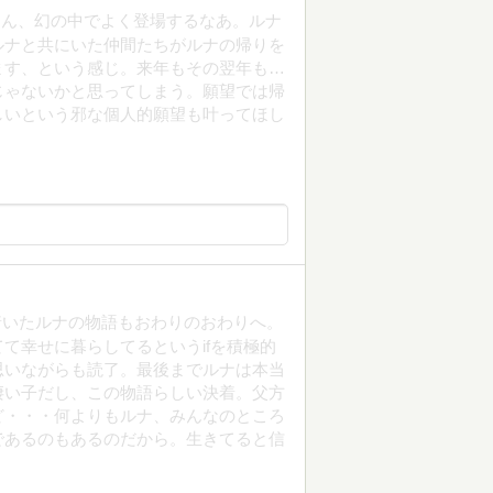
くん、幻の中でよく登場するなあ。ルナ
ルナと共にいた仲間たちがルナの帰りを
ます、という感じ。来年もその翌年も…
じゃないかと思ってしまう。願望では帰
しいという邪な個人的願望も叶ってほし
着いたルナの物語もおわりのおわりへ。
て幸せに暮らしてるというifを積極的
思いながらも読了。最後までルナは本当
凄い子だし、この物語らしい決着。父方
ど・・・何よりもルナ、みんなのところ
であるのもあるのだから。生きてると信