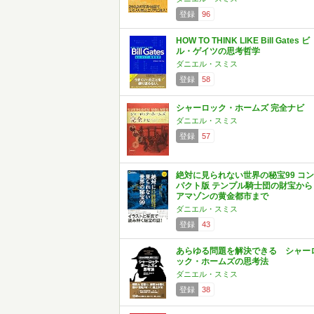
登録
96
HOW TO THINK LIKE Bill Gates ビ
ル・ゲイツの思考哲学
ダニエル・スミス
登録
58
シャーロック・ホームズ 完全ナビ
ダニエル・スミス
登録
57
絶対に見られない世界の秘宝99 コン
パクト版 テンプル騎士団の財宝から
アマゾンの黄金都市まで
ダニエル・スミス
登録
43
あらゆる問題を解決できる シャー
ック・ホームズの思考法
ダニエル・スミス
登録
38