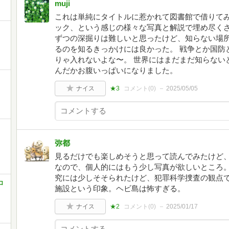
muji
これは単純にタイトルに惹かれて図書館で借りてみ
ック、という感じの様々な写真と解説で埋め尽くさ
ずつの深掘りは難しいと思ったけど、知らない場
るのを知るきっかけには良かった。 戦争とか国防
りゃ入れないよな〜。 世界にはまだまだ知らない
んだかお腹いっぱいになりました。
ナイス
★3
コメント(
0
)
2025/05/05
弥都
見るだけでも楽しめそうと思って読んでみたけど
なので、個人的にはもう少し写真が欲しいところ
究には少しそそられたけど、犯罪科学捜査の観点
ロ
施設という印象。ヘビ島は怖すぎる。
ナイス
★2
コメント(
0
)
2025/01/17