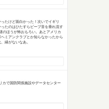
かったけど面白かった！次いでイギリ
かったのはひたすらビープ音を垂れ流す
い謎のほうが怖おもろい。あとアメリカ
ボヘミアンクラブとか知らなかったから
化、縁がないなあ。
メリカで国防関係施設やデータセンター
。