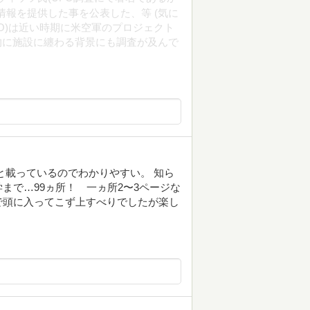
情報を提供した事を公表した、等 (気に
O)は近い時期に米空軍のプロジェクト
全体的に施設に纏わる背景にも調査が及んで
と載っているのでわかりやすい。 知ら
まで…99ヵ所！ 一ヵ所2〜3ページな
で頭に入ってこず上すべりでしたが楽し