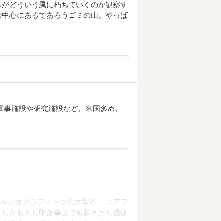
体がどういう風に朽ちていくのか観察す
の中心にあるであろうゴミの山。やっば
軍事施設や研究施設など。米国多め。
ルジオグラフィックの大型本。 エアフ
。しかももし墜落事故でも起きたら機体