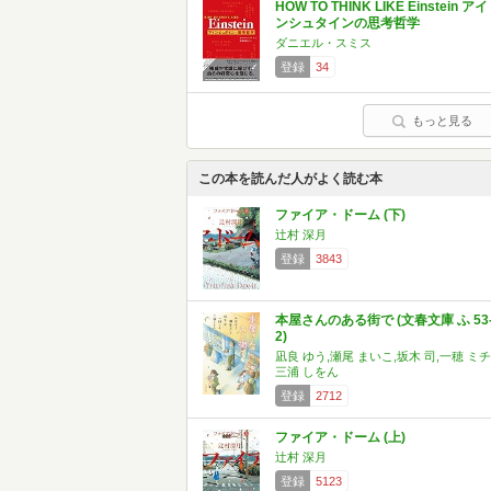
HOW TO THINK LIKE Einstein アイ
ンシュタインの思考哲学
ダニエル・スミス
登録
34
もっと見る
この本を読んだ人がよく読む本
ファイア・ドーム (下)
辻村 深月
登録
3843
本屋さんのある街で (文春文庫 ふ 53
2)
凪良 ゆう,瀬尾 まいこ,坂木 司,一穂 ミチ
三浦 しをん
登録
2712
ファイア・ドーム (上)
辻村 深月
登録
5123