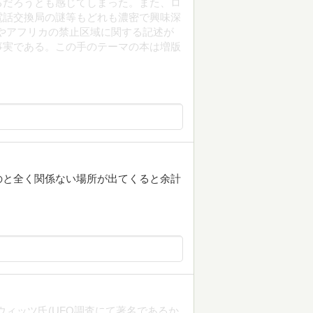
るだろうとも感じてしまった。また、ロ
電話交換局の謎等もどれも濃密で興味深
米やアフリカの禁止区域に関する記述が
事実である。この手のテーマの本は増版
のと全く関係ない場所が出てくると余計
ウィッツ氏(UFO調査にて著名であるか