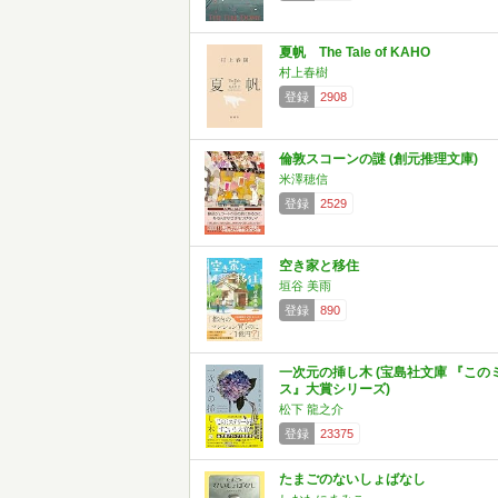
夏帆 The Tale of KAHO
村上春樹
登録
2908
倫敦スコーンの謎 (創元推理文庫)
米澤穂信
登録
2529
空き家と移住
垣谷 美雨
登録
890
一次元の挿し木 (宝島社文庫 『この
ス』大賞シリーズ)
松下 龍之介
登録
23375
たまごのないしょばなし