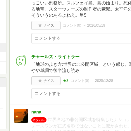
っこいい刑務所。スルツェイ島、島の始まり。死
る地帯。スターウォーズの制作者の豪邸。太平洋
そういうのあるよねえ。星5
ナイス
コメント(
0
)
2026/05/19
チャールズ・ライトラー
「地球の歩き方:世界の非公開区域」という感じ。
やや単調で後半流し読み
ナイス
★3
コメント(
0
)
2025/12/28
nana
世界各地の非公開区域を特集したナショナ
ネタバレ
ォースワンが正式名称ではないことに驚かされた