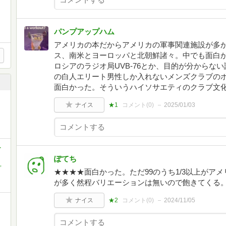
パンプアップハム
アメリカの本だからアメリカの軍事関連施設が多
ス、南米とヨーロッパと北朝鮮諸々。中でも面白
ロシアのラジオ局UVB-76とか、目的が分からな
の白人エリート男性しか入れないメンズクラブの
面白かった。そういうハイソサエティのクラブ文
ナイス
★1
コメント(
0
)
2025/01/03
-
ぽてち
,
★★★★面白かった。ただ99のうち1/3以上がア
が多く然程バリエーションは無いので飽きてくる
ナイス
★2
コメント(
0
)
2024/11/05