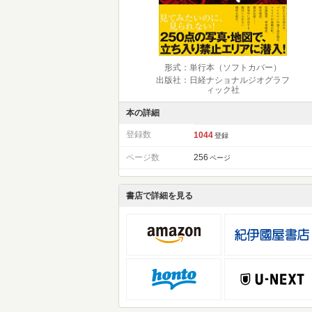
形式：単行本（ソフトカバー）
出版社：日経ナショナルジオグラフ
ィック社
本の詳細
登録数
1044
登録
ページ数
256
ページ
書店で詳細を見る