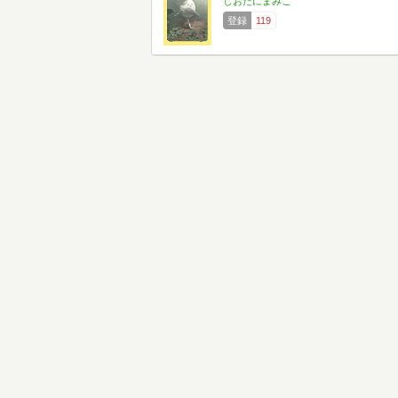
しおたにまみこ
登録
119