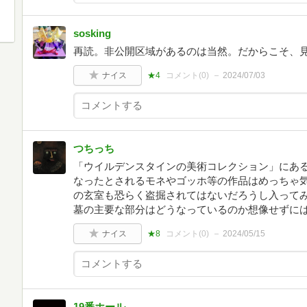
sosking
再読。非公開区域があるのは当然。だからこそ、
ナイス
★4
コメント(
0
)
2024/07/03
つちっち
「ウイルデンスタインの美術コレクション」にあ
なったとされるモネやゴッホ等の作品はめっちゃ気
の玄室も恐らく盗掘されてはないだろうし入って
墓の主要な部分はどうなっているのか想像せずに
ナイス
★8
コメント(
0
)
2024/05/15
19番ホール