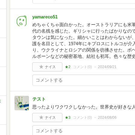
yamareco51
めちゃくちゃ面白かった。オーストラリアにも米
代の名残を感じた。ギリシャに行ったばかりなの
タウンは気になった。細かいことはわからないが
護を名目として、1974年にキプロスにトルコが
り、ウクライナとロシアの関係を彷彿させた。ボ
ルボーンなどの秘密基地、結社も初耳。色々な歴
ナイス
★2
コメント(
0
)
2024/09/21
テスト
ミ
思ったよりワクワクしなかった。世界史が好きな
ナイス
★3
コメント(
0
)
2024/08/06