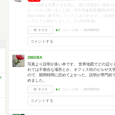
た)の信頼を失墜させる為に、彼に意図的に虚偽の
なって少々調べました処、空中現象調査機関(ARP
Blue bookに参与等していたとみられます。) 
いてとても助かりました。(※2014年版)
ナイス
★2
コメント(
0
)
2025/06/25
296OBA
写真より説明が多い本です。 世界地図でどの辺り
れては不都合な場所とか、オフィス街のビルや大学
ので、隙間時間に読めてよかった。説明が専門的
ァ
めました。
ナイス
★2
コメント(
0
)
2025/06/25