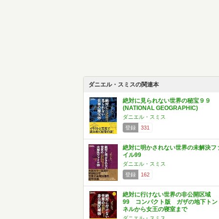
ダニエル・スミスの関連本
絶対に見られない世界の秘宝９９
(NATIONAL GEOGRAPHIC)
ダニエル・スミス
登録
331
絶対に明かされない世界の未解決フ
イル99
ダニエル・スミス
登録
162
絶対に行けない世界の非公開区域
99 コンパクト版 ガザの地下トン
ネルから女王の寝室まで
ダニエル・スミス