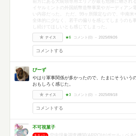
前方にある大統領専用エリアが最も危険に晒され
イヤルミントの外国紙幣造幣事業やガーディアン
い内容だった。 ただ、99ヶ所限定なので、中南
全体的に少なく、若干の偏りを感じてしまうのも
し続けてほしいとも感じてしまった。
ナイス
★6
コメント(
0
)
2025/09/26
びーず
やはり軍事関係が多かったので、たまにそういう
おもしろく感じた。
ナイス
★3
コメント(
0
)
2025/09/18
不可視菓子
空中現象調査機関(ARPO)がポール・ベネ
ネタバレ