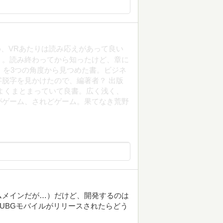
め、VRあたりは読み応えがあって良い
）。読み終わってから知ったけど、章に
」を3つの角度から見つめた書。ビジネ
脱字を見かけたので、編著者？ 出版
よくまとまっていて良書。広く浅く、
がゲーム、されどゲーム。果てなき荒野
ムメインだが…）だけど、開発するのは
UBGモバイルがリリースされたらどう