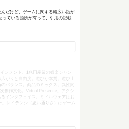
読んだけど、ゲームに関する幅広い話が
なっている箇所が有って、引用の記載
インメント。1兆円産業の娯楽ジャン
の広がりと自由度。遊びが本質。遊び上
術のバランス。商品のミックス。異性間
化。Virtual Presence。アクシ
あるインタフェイス。ミドルウェアはお
ー。レイテンシ（思い通りさ）はゲーム