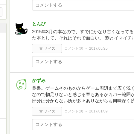
とんび
2015年3月の本なので、すでにかなり古くなって
た本として、それはそれで面白い。 割とイマイチ
ナイス
コメント(
0
)
2017/05/25
かずみ
良書。ゲームそのものからゲーム周辺まで広く浅
なので物足りないと感じる章もあるがカバー範囲
部分は分からない所が多々ありながらも興味深く
ナイス
コメント(
0
)
2017/01/09