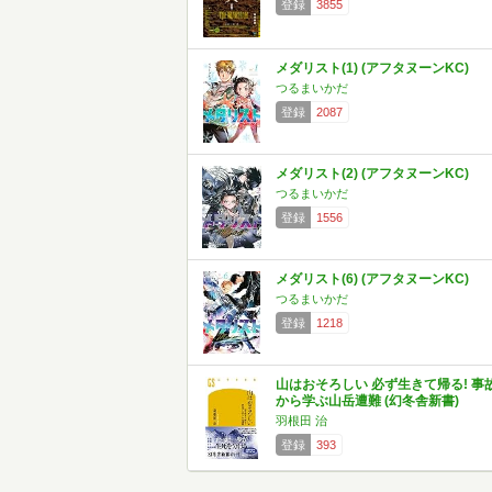
登録
3855
メダリスト(1) (アフタヌーンKC)
つるまいかだ
登録
2087
メダリスト(2) (アフタヌーンKC)
つるまいかだ
登録
1556
メダリスト(6) (アフタヌーンKC)
つるまいかだ
登録
1218
山はおそろしい 必ず生きて帰る! 事
から学ぶ山岳遭難 (幻冬舎新書)
羽根田 治
登録
393