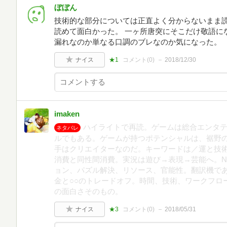
ぼぼん
技術的な部分については正直よく分からないまま
読めて面白かった。 一ヶ所唐突にそこだけ敬語に
漏れなのか単なる口調のブレなのか気になった。
ナイス
★1
コメント(
0
)
2018/12/30
imaken
ハイライトで再読。ゲームは総合エンタテ
ネタバレ
ルでもある。ゲームが持つポテンシャルは、裾野
手はクリエイターなのだ。キーワードは／運と技
消費と同性間消費。実況は遊び→表現→芸能へ。N次創作文
ョン、パズル解決、リソース、官能性。翻訳機で
金と○○のトレードオフ。時間、技術、ワークフロ
の面白さそのもの。
ナイス
★3
コメント(
0
)
2018/05/31