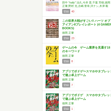
田中 “hally" 治久,今井 晋,千葉 芳樹,徳岡
正肇,野村 光,古嶋 誉幸,洋ナシ,木津 毅
登録
40
この世界大戦がすごい!! ハーツ オブ
アイアンIIプレイレポート (4 GAME
BOOKS)
徳岡 正肇
登録
23
ゲームの今 ゲーム業界を見通す18
のキーワード
徳岡 正肇
登録
8
アプリでボドゲ〜スマホやタブレッ
で遊ぶ卓上ゲーム
徳岡 正肇
登録
7
アプリでボドゲ スマホやタブレッ
で遊ぶ卓上ゲーム
徳岡 正肇
登録
1