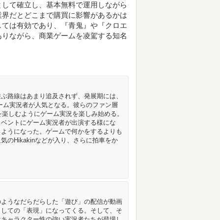
として確立し、基本無料で運用しながら
業界だとどこまで購買に影響があるかは
しては有効であり、『青鬼』や『クロエ
ありながら、商業ゲームを凌駕する知名
遊ぶ路線はあまり追及されず、発展期には、
強いゲーム実況者が人気となる。彼らのファン層
プを楽しむようにゲーム実況を楽しみ始める。
イベントにゲーム実況者が出演する様にな
るようになった。ゲームで何かをするよりも
のHikakinなどが入り、さらに拍車をか
のようなだらだらした「遊び」の配信が動画
としての「表現」になってくる。そして、そ
はキャラクター性の強い実況者たちが登場し