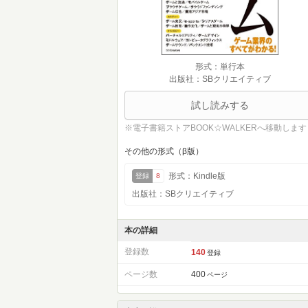
形式：単行本
出版社：SBクリエイティブ
試し読みする
※電子書籍ストアBOOK☆WALKERへ移動します
その他の形式（β版）
形式：Kindle版
登録
8
出版社：SBクリエイティブ
本の詳細
登録数
140
登録
ページ数
400
ページ