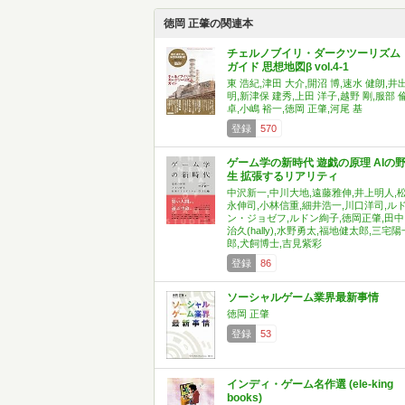
徳岡 正肇の関連本
チェルノブイリ・ダークツーリズム
ガイド 思想地図β vol.4-1
東 浩紀,津田 大介,開沼 博,速水 健朗,井
明,新津保 建秀,上田 洋子,越野 剛,服部 
卓,小嶋 裕一,徳岡 正肇,河尾 基
登録
570
ゲーム学の新時代 遊戯の原理 AIの
生 拡張するリアリティ
中沢新一,中川大地,遠藤雅伸,井上明人,
永伸司,小林信重,細井浩一,川口洋司,ル
ン・ジョゼフ,ルドン絢子,徳岡正肇,田中
治久(hally),水野勇太,福地健太郎,三宅陽
郎,犬飼博士,吉見紫彩
登録
86
ソーシャルゲーム業界最新事情
徳岡 正肇
登録
53
インディ・ゲーム名作選 (ele-king
books)