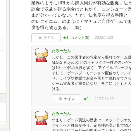
業界のようにURLから購入同船が有効な販促手法
課金で収益を得る場合はともかく、コンシューマ
まだ分かっていない。ただ、知名度を得る手段と
のレクイエム』のようにアマチュア自作ゲームで
度を得た物もある。（続）
ナイス
★1
コメント(
5
)
2023/11/23
たろーたん
しかし、この製作者の想定から離れてゲーム
M.S.S Projectなどのキャラクター性の
は10～20代の女性が多く、アイドルグルー
そして、ゲームプロモーション配信やリアル
り、ライブや物販でお金を落とす流れができ
ゲーム実況者が重要になり、そこにもともと人気
ける。
ナイス
★1
11/27 14:39
たろーたん
つまり、ゲーム実況の歴史は、ネットラジオ
サイトへと舞台が移り、企画性の高い見世物
の面白さにユーザーが集まってくると、今度