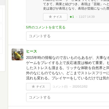
てきて、商業と結びつき、表現は「芸能」へ
史は遊びが表現となり、表現が芸能になった
ナイス
★1
11/27 14:39
5件のコメントを全て見る
ヒース
2015年時の情報なので古いものもあるが、大事
ゲームをプレイする上で反応速度は極めて重要。
したストレスも溜まる。リッチな体験を自然界と
外のなにものでもない。どこまでストレスフリーに
流れも変わる。プレイヤーをしているだけでは気
ナイス
コメント(
0
)
2020/12/02