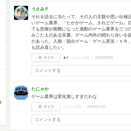
うさみＰ
それを語るに当たって、その人の主観や思い出補
いゲーム業界。「たかがゲーム、されどゲーム」
ても把握が困難になった激動のゲーム業界を三つ
みごたえのある良書。ゲーム内外の関わり合いを
があった。人狼・脱出ゲーム・ゲーム実況・ＶＲ
も読み直したい。
ナイス
★4
コメント(
0
)
2016/05/05
たにゃか
ゲーム業界は変化激しすぎだわな
故
ナイス
コメント(
0
)
2016/01/10