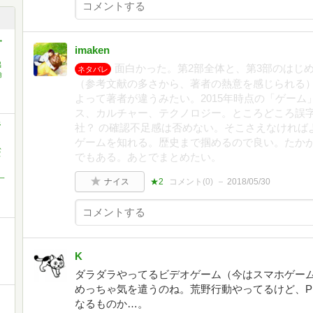
・
imaken
出
面白かった。第2部全体と、第3部のはじ
ネタバレ
倫
（参考文献の多さから、著者の熱意を感じられる
よって著者が違うみたい。2015年時点の「ゲーム
ス、カルチャー、テクノロジー。ところどころ誤字
野
社？ の確認不足感は否めない。そこさえなければ
ゲームを知れる。歴史まで掴めるので良い。たか
松
でもある。あとでまとめたい。
ド
一
ナイス
★2
コメント(
0
)
2018/05/30
K
ダラダラやってるビデオゲーム（今はスマホゲー
めっちゃ気を遣うのね。荒野行動やってるけど、P
なるものか…。