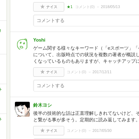
ナイス
★1
コメント(
0
)
2018/05/13
R
Yoshi
ゲーム関する様々なキーワード（「eスポーツ」「
について、出版時点での状況を複数の著者が概説
くなっているものもありますが、キャッチアップ
ナイス
コメント(
0
)
2017/12/11
ト
鈴木ヨシ
後半の技術的な話は正直理解しきれてないけど、
ト
と繋がる事が多そう。定期的に読み返してみます
ナイス
コメント(
0
)
2017/05/30