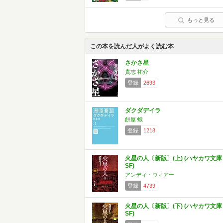
もっと見る
この本を読んだ人がよく読む本
さかさ星
貴志 祐介
登録
2693
ダクダデイラ
餅屋 蛾
登録
1218
火星の人〔新版〕(上) (ハヤカワ文庫
SF)
アンディ・ウィアー
登録
4739
火星の人〔新版〕(下) (ハヤカワ文庫
SF)